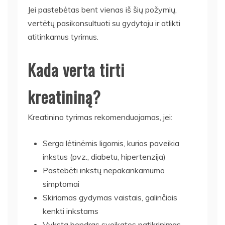
Jei pastebėtas bent vienas iš šių požymių,
vertėtų pasikonsultuoti su gydytoju ir atlikti
atitinkamus tyrimus.
Kada verta tirti
kreatininą?
Kreatinino tyrimas rekomenduojamas, jei:
Serga lėtinėmis ligomis, kurios paveikia
inkstus (pvz., diabetu, hipertenzija)
Pastebėti inkstų nepakankamumo
simptomai
Skiriamas gydymas vaistais, galinčiais
kenkti inkstams
Vyksta bendras sveikatos patikrinimas