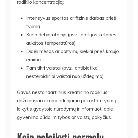
rodiklio koncentraciją:
Intensyvus sportas ar fizinis darbas prieš
tyrimą
Kūno dehidratacija (pvz., po ilgos kelionės,
aukštos temperatūros)
Dideli mėsos ar baltymų kiekiai prieš kraujo
ėmimą
Tam tikri vaistai (pvz., antibiotikai,
nesteroidiniai vaistai nuo uždegimo)
Gavus nestandartinius kreatinino rodiklius,
dažniausiai rekomenduojama pakartoti tyrimą,
laikytis gydytojo nurodymų ir informuoti apie
gyvenimo būdo, mitybos ar vaistų pokyčius.
Kaip palaikyti normalų