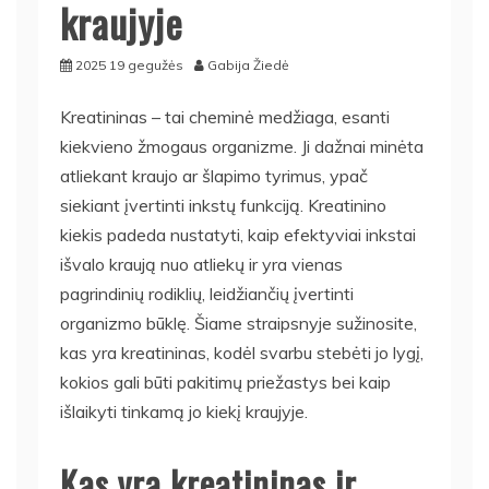
kraujyje
2025 19 gegužės
Gabija Žiedė
Kreatininas – tai cheminė medžiaga, esanti
kiekvieno žmogaus organizme. Ji dažnai minėta
atliekant kraujo ar šlapimo tyrimus, ypač
siekiant įvertinti inkstų funkciją. Kreatinino
kiekis padeda nustatyti, kaip efektyviai inkstai
išvalo kraują nuo atliekų ir yra vienas
pagrindinių rodiklių, leidžiančių įvertinti
organizmo būklę. Šiame straipsnyje sužinosite,
kas yra kreatininas, kodėl svarbu stebėti jo lygį,
kokios gali būti pakitimų priežastys bei kaip
išlaikyti tinkamą jo kiekį kraujyje.
Kas yra kreatininas ir