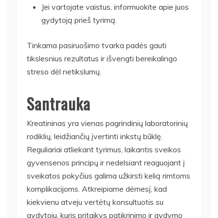
Jei vartojate vaistus, informuokite apie juos
gydytoją prieš tyrimą.
Tinkama pasiruošimo tvarka padės gauti
tikslesnius rezultatus ir išvengti bereikalingo
streso dėl netikslumų.
Santrauka
Kreatininas yra vienas pagrindinių laboratorinių
rodiklių, leidžiančių įvertinti inkstų būklę.
Reguliariai atliekant tyrimus, laikantis sveikos
gyvensenos principų ir nedelsiant reaguojant į
sveikatos pokyčius galima užkirsti kelią rimtoms
komplikacijoms. Atkreipiame dėmesį, kad
kiekvienu atveju vertėtų konsultuotis su
gydytoju, kuris pritaikys patikrinimo ir gydymo