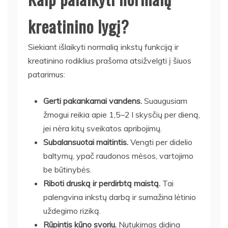
kreatinino lygį?
Siekiant išlaikyti normalią inkstų funkciją ir
kreatinino rodiklius prašoma atsižvelgti į šiuos
patarimus:
Gerti pakankamai vandens.
Suaugusiam
žmogui reikia apie 1,5–2 l skysčių per dieną,
jei nėra kitų sveikatos apribojimų.
Subalansuotai maitintis.
Vengti per didelio
baltymų, ypač raudonos mėsos, vartojimo
be būtinybės.
Riboti druską ir perdirbtą maistą.
Tai
palengvina inkstų darbą ir sumažina lėtinio
uždegimo riziką.
Rūpintis kūno svoriu.
Nutukimas didina