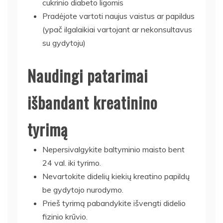
cukrinio diabeto ligomis
Pradėjote vartoti naujus vaistus ar papildus
(ypač ilgalaikiai vartojant ar nekonsultavus
su gydytoju)
Naudingi patarimai
išbandant kreatinino
tyrimą
Nepersivalgykite baltyminio maisto bent
24 val. iki tyrimo.
Nevartokite didelių kiekių kreatino papildų
be gydytojo nurodymo.
Prieš tyrimą pabandykite išvengti didelio
fizinio krūvio.