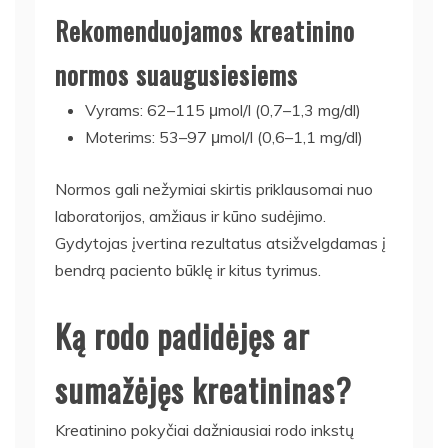
Rekomenduojamos kreatinino
normos suaugusiesiems
Vyrams: 62–115 μmol/l (0,7–1,3 mg/dl)
Moterims: 53–97 μmol/l (0,6–1,1 mg/dl)
Normos gali nežymiai skirtis priklausomai nuo
laboratorijos, amžiaus ir kūno sudėjimo.
Gydytojas įvertina rezultatus atsižvelgdamas į
bendrą paciento būklę ir kitus tyrimus.
Ką rodo padidėjęs ar
sumažėjęs kreatininas?
Kreatinino pokyčiai dažniausiai rodo inkstų