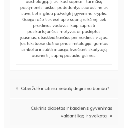
psichologiją. Ji tiki, kad sapnai – tai mūsų
pasąmonės laiškai, padedantys suprasti ne tik
save, bet ir giliau pažvelgti į gyvenimo kryptis.
Gabija rašo tiek esė apie sapnų reikšmę, tiek
praktinius vadovus, kaip suprasti
pasikartojančius motyvus ar paslėptus
jausmus, atsiskleidžiančius per naktines vizijas.
Jos tekstuose dažnai pinasi mitologija, gamtos
simboliai ir subtili intuicija, kviečianti skaitytoją
pasinerti į sapnų pasaulio gelmes.
Navigacija
Ciberžolė ir citrina: riebalų deginimo bomba?
tarp
Cukrinis diabetas ir kasdienis gyvenimas
įrašų
valdant ligą ir sveikatą