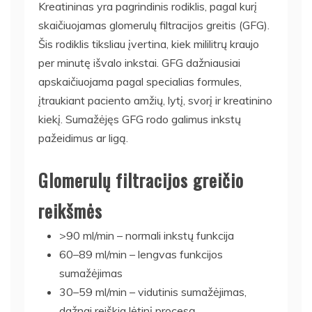
Kreatininas yra pagrindinis rodiklis, pagal kurį
skaičiuojamas glomerulų filtracijos greitis (GFG).
Šis rodiklis tiksliau įvertina, kiek mililitrų kraujo
per minutę išvalo inkstai. GFG dažniausiai
apskaičiuojama pagal specialias formules,
įtraukiant paciento amžių, lytį, svorį ir kreatinino
kiekį. Sumažėjęs GFG rodo galimus inkstų
pažeidimus ar ligą.
Glomerulų filtracijos greičio
reikšmės
>90 ml/min – normali inkstų funkcija
60–89 ml/min – lengvas funkcijos
sumažėjimas
30–59 ml/min – vidutinis sumažėjimas,
dažnai reiškia lėtinį procesą