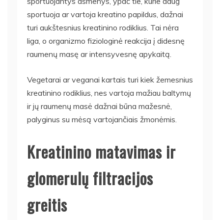
sportuojantys asmenys, ypač tie, kurie daug
sportuoja ar vartoja kreatino papildus, dažnai
turi aukštesnius kreatinino rodiklius. Tai nėra
liga, o organizmo fiziologinė reakcija į didesnę
raumenų masę ar intensyvesnę apykaitą.
Vegetarai ar veganai kartais turi kiek žemesnius
kreatinino rodiklius, nes vartoja mažiau baltymų
ir jų raumenų masė dažnai būna mažesnė,
palyginus su mėsą vartojančiais žmonėmis.
Kreatinino matavimas ir
glomerulų filtracijos
greitis