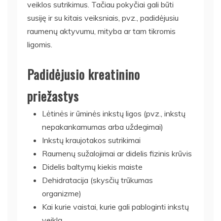
veiklos sutrikimus. Tačiau pokyčiai gali būti
susiję ir su kitais veiksniais, pvz., padidėjusiu
raumenų aktyvumu, mityba ar tam tikromis
ligomis.
Padidėjusio kreatinino
priežastys
Lėtinės ir ūminės inkstų ligos (pvz., inkstų
nepakankamumas arba uždegimai)
Inkstų kraujotakos sutrikimai
Raumenų sužalojimai ar didelis fizinis krūvis
Didelis baltymų kiekis maiste
Dehidratacija (skysčių trūkumas
organizme)
Kai kurie vaistai, kurie gali pabloginti inkstų
veiklą