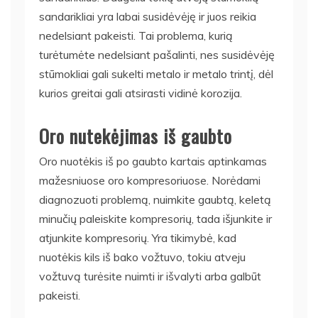
sandarikliai yra labai susidėvėję ir juos reikia
nedelsiant pakeisti. Tai problema, kurią
turėtumėte nedelsiant pašalinti, nes susidėvėję
stūmokliai gali sukelti metalo ir metalo trintį, dėl
kurios greitai gali atsirasti vidinė korozija.
Oro nutekėjimas iš gaubto
Oro nuotėkis iš po gaubto kartais aptinkamas
mažesniuose oro kompresoriuose. Norėdami
diagnozuoti problemą, nuimkite gaubtą, keletą
minučių paleiskite kompresorių, tada išjunkite ir
atjunkite kompresorių. Yra tikimybė, kad
nuotėkis kils iš bako vožtuvo, tokiu atveju
vožtuvą turėsite nuimti ir išvalyti arba galbūt
pakeisti.