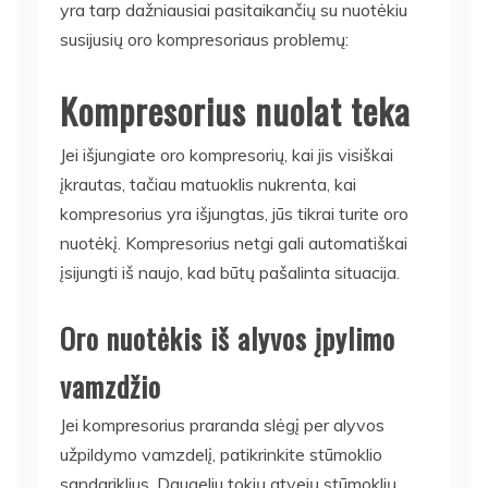
yra tarp dažniausiai pasitaikančių su nuotėkiu
susijusių oro kompresoriaus problemų:
Kompresorius nuolat teka
Jei išjungiate oro kompresorių, kai jis visiškai
įkrautas, tačiau matuoklis nukrenta, kai
kompresorius yra išjungtas, jūs tikrai turite oro
nuotėkį. Kompresorius netgi gali automatiškai
įsijungti iš naujo, kad būtų pašalinta situacija.
Oro nuotėkis iš alyvos įpylimo
vamzdžio
Jei kompresorius praranda slėgį per alyvos
užpildymo vamzdelį, patikrinkite stūmoklio
sandariklius. Daugeliu tokių atvejų stūmoklių