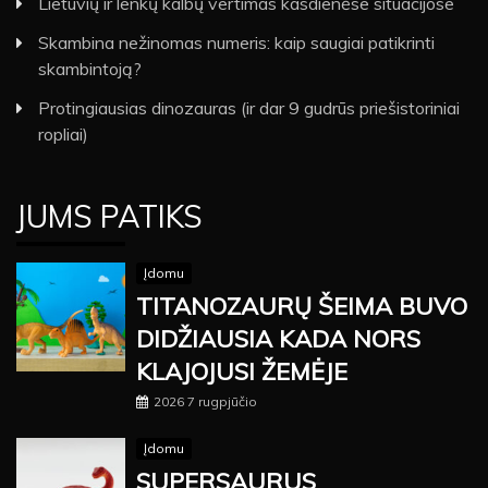
Lietuvių ir lenkų kalbų vertimas kasdienėse situacijose
Skambina nežinomas numeris: kaip saugiai patikrinti
skambintoją?
Protingiausias dinozauras (ir dar 9 gudrūs priešistoriniai
ropliai)
JUMS PATIKS
Įdomu
TITANOZAURŲ ŠEIMA BUVO
DIDŽIAUSIA KADA NORS
KLAJOJUSI ŽEMĖJE
2026 7 rugpjūčio
Įdomu
SUPERSAURUS