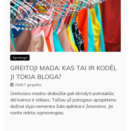
Apranga
GREITOJI MADA: KAS TAI IR KODĖL
JI TOKIA BLOGA?
2026 7 gegužės
Greitosios mados drabužiai gali atrodyti patrauklūs
dėl kainos ir stiliaus. Tačiau už patogaus apsipirkimo
dažnai slypi nemenka žala aplinkai ir žmonėms. Jei
norite rinktis sąmoningiau,