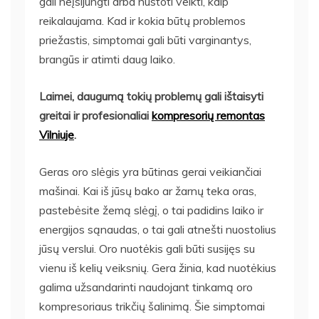
gali neįsijungti arba nustoti veikti, kaip
reikalaujama. Kad ir kokia būtų problemos
priežastis, simptomai gali būti varginantys,
brangūs ir atimti daug laiko.
Laimei, daugumą tokių problemų gali ištaisyti
greitai ir profesionaliai
kompresorių remontas
Vilniuje
.
Geras oro slėgis yra būtinas gerai veikiančiai
mašinai. Kai iš jūsų bako ar žarnų teka oras,
pastebėsite žemą slėgį, o tai padidins laiko ir
energijos sąnaudas, o tai gali atnešti nuostolius
jūsų verslui. Oro nuotėkis gali būti susijęs su
vienu iš kelių veiksnių. Gera žinia, kad nuotėkius
galima užsandarinti naudojant tinkamą oro
kompresoriaus trikčių šalinimą. Šie simptomai