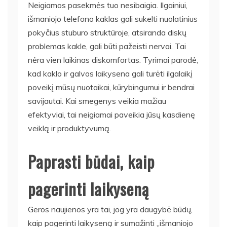
Neigiamos pasekmės tuo nesibaigia. Ilgainiui,
išmaniojo telefono kaklas gali sukelti nuolatinius
pokyčius stuburo struktūroje, atsiranda diskų
problemas kakle, gali būti pažeisti nervai. Tai
nėra vien laikinas diskomfortas. Tyrimai parodė,
kad kaklo ir galvos laikysena gali turėti ilgalaikį
poveikį mūsų nuotaikai, kūrybingumui ir bendrai
savijautai. Kai smegenys veikia mažiau
efektyviai, tai neigiamai paveikia jūsų kasdienę
veiklą ir produktyvumą.
Paprasti būdai, kaip
pagerinti laikyseną
Geros naujienos yra tai, jog yra daugybė būdų,
kaip pagerinti laikyseną ir sumažinti „išmaniojo