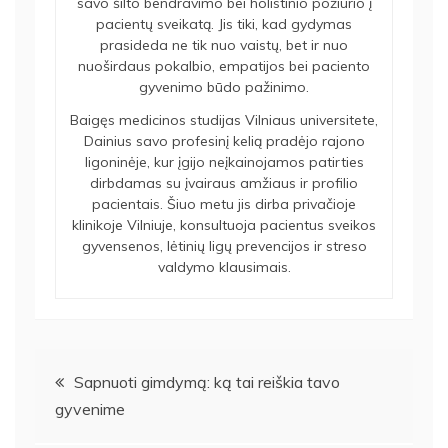
savo šilto bendravimo bei holistinio požiūrio į
pacientų sveikatą. Jis tiki, kad gydymas
prasideda ne tik nuo vaistų, bet ir nuo
nuoširdaus pokalbio, empatijos bei paciento
gyvenimo būdo pažinimo.
Baigęs medicinos studijas Vilniaus universitete,
Dainius savo profesinį kelią pradėjo rajono
ligoninėje, kur įgijo neįkainojamos patirties
dirbdamas su įvairaus amžiaus ir profilio
pacientais. Šiuo metu jis dirba privačioje
klinikoje Vilniuje, konsultuoja pacientus sveikos
gyvensenos, lėtinių ligų prevencijos ir streso
valdymo klausimais.
Navigacija
Sapnuoti gimdymą: ką tai reiškia tavo
gyvenime
tarp