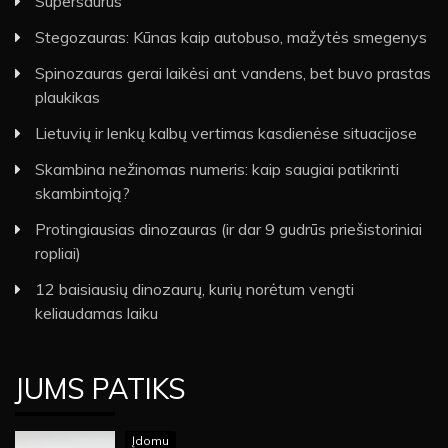
Supersaurus
Stegozauras: Kūnas kaip autobuso, mažytės smegenys
Spinozauras gerai laikėsi ant vandens, bet buvo prastas
plaukikas
Lietuvių ir lenkų kalbų vertimas kasdienėse situacijose
Skambina nežinomas numeris: kaip saugiai patikrinti
skambintoją?
Protingiausias dinozauras (ir dar 9 gudrūs priešistoriniai
ropliai)
12 baisiausių dinozaurų, kurių norėtum vengti
keliaudamas laiku
JUMS PATIKS
Įdomu