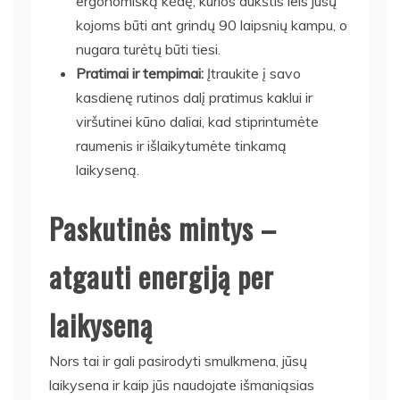
ergonomišką kėdę, kurios aukštis leis jūsų
kojoms būti ant grindų 90 laipsnių kampu, o
nugara turėtų būti tiesi.
Pratimai ir tempimai:
Įtraukite į savo
kasdienę rutinos dalį pratimus kaklui ir
viršutinei kūno daliai, kad stiprintumėte
raumenis ir išlaikytumėte tinkamą
laikyseną.
Paskutinės mintys –
atgauti energiją per
laikyseną
Nors tai ir gali pasirodyti smulkmena, jūsų
laikysena ir kaip jūs naudojate išmaniąsias