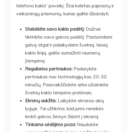
telefono kaklo” poveikį. Štai keletas paprastų ir
veiksmingų priemonių, kurias galite išbandyti:
Stebėkite savo kaklo padėtį:
Dažnai
tikrinkite savo galvos padėtį. Pastumdami
galvą atgal ir palaikydami švelnią, tiesią
kaklo liniją, galite sumažinti raumenų
įtempimą.
Reguliarios pertraukos:
Padarykite
pertraukas nuo technologijų kas 20-30
minučių. Pasivaikščiokite arba užsiimkite
švelnių kaklo tempimo pratimais.
Ekranų aukštis:
Laikykite ekranus akių
lygyje. Tai užtikrina, kad jums nereikės
lenkti galvos žemyn žiūrint į ekraną.
Tinkama sėdėjimo poza:
Naudokite