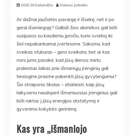
2025 26 balandžio
Dainius Jurkaitis
Ar dažnai jaučiatės pavargę ir išsekę, net ir po
gerai išsimiegoję? Galbūt šios akimirkos gali būti
susijusios su kasdieniu įpročiu, kurio svarbą iki
šiol nepakankamai įvertinome. Sakoma, kad
sveikas stuburas – gera sveikata, bet ar kas
nors jums pasakė, kad jūsų dienos metu
praleistas laikas prie išmaniųjų įrenginių gali
tiesiogine prasme pakenkti jūsų gyvybingumui?
Šio straipsnio tikslas – atskleisti, kaip jūsų
laikysena naudojant išmaniuosius įrenginius gali
būti raktas į jūsų energijos atstatymą ir
gyvenimo kokybės gerinimą.
Kas yra „išmaniojo