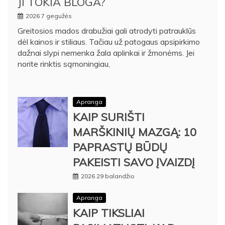
JI TOKIA BLOGA?
2026 7 gegužės
Greitosios mados drabužiai gali atrodyti patrauklūs
dėl kainos ir stiliaus. Tačiau už patogaus apsipirkimo
dažnai slypi nemenka žala aplinkai ir žmonėms. Jei
norite rinktis sąmoningiau,
Apranga
KAIP SURIŠTI
MARŠKINIŲ MAZGĄ: 10
PAPRASTŲ BŪDŲ
PAKEISTI SAVO ĮVAIZDĮ
2026 29 balandžio
Apranga
KAIP TIKSLIAI