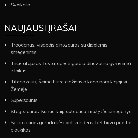
Sveikata
NAUJAUSI ĮRAŠAI
Troodonas: visaėdis dinozauras su didelėmis
smegenimis
Triceratopsas: faktai apie trigarbio dinozauro gyvenimą
ir laikus
Titanozaurų šeima buvo didžiausia kada nors klajojusi
Žemėje
Supersaurus
Stegozauras: Kūnas kaip autobuso, mažytės smegenys
Spinozauras gerai laikėsi ant vandens, bet buvo prastas
plaukikas