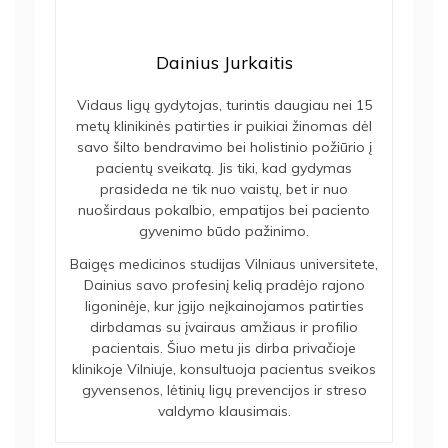
Dainius Jurkaitis
Vidaus ligų gydytojas, turintis daugiau nei 15
metų klinikinės patirties ir puikiai žinomas dėl
savo šilto bendravimo bei holistinio požiūrio į
pacientų sveikatą. Jis tiki, kad gydymas
prasideda ne tik nuo vaistų, bet ir nuo
nuoširdaus pokalbio, empatijos bei paciento
gyvenimo būdo pažinimo.
Baigęs medicinos studijas Vilniaus universitete,
Dainius savo profesinį kelią pradėjo rajono
ligoninėje, kur įgijo neįkainojamos patirties
dirbdamas su įvairaus amžiaus ir profilio
pacientais. Šiuo metu jis dirba privačioje
klinikoje Vilniuje, konsultuoja pacientus sveikos
gyvensenos, lėtinių ligų prevencijos ir streso
valdymo klausimais.