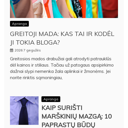
Apranga
GREITOJI MADA: KAS TAI IR KODĖL
JI TOKIA BLOGA?
2026 7 gegužės
Greitosios mados drabužiai gali atrodyti patrauklūs
dėl kainos ir stiliaus. Tačiau už patogaus apsipirkimo
dažnai slypi nemenka žala aplinkai ir žmonėms. Jei
norite rinktis sąmoningiau,
Apranga
KAIP SURIŠTI
MARŠKINIŲ MAZGĄ: 10
PAPRASTŲ BŪDŲ