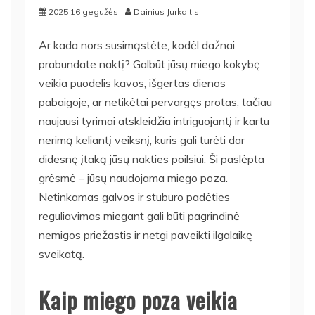
2025 16 gegužės
Dainius Jurkaitis
Ar kada nors susimąstėte, kodėl dažnai
prabundate naktį? Galbūt jūsų miego kokybę
veikia puodelis kavos, išgertas dienos
pabaigoje, ar netikėtai pervargęs protas, tačiau
naujausi tyrimai atskleidžia intriguojantį ir kartu
nerimą keliantį veiksnį, kuris gali turėti dar
didesnę įtaką jūsų nakties poilsiui. Ši paslėpta
grėsmė – jūsų naudojama miego poza.
Netinkamas galvos ir stuburo padėties
reguliavimas miegant gali būti pagrindinė
nemigos priežastis ir netgi paveikti ilgalaikę
sveikatą.
Kaip miego poza veikia