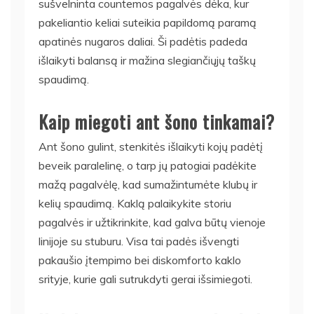
sušvelninta countemos pagalvės dėka, kur
pakeliantio keliai suteikia papildomą paramą
apatinės nugaros daliai. Ši padėtis padeda
išlaikyti balansą ir mažina slegiančiųjų taškų
spaudimą.
Kaip miegoti ant šono tinkamai?
Ant šono gulint, stenkitės išlaikyti kojų padėtį
beveik paralelinę, o tarp jų patogiai padėkite
mažą pagalvėlę, kad sumažintumėte klubų ir
kelių spaudimą. Kaklą palaikykite storiu
pagalvės ir užtikrinkite, kad galva būtų vienoje
linijoje su stuburu. Visa tai padės išvengti
pakaušio įtempimo bei diskomforto kaklo
srityje, kurie gali sutrukdyti gerai išsimiegoti.