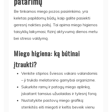
patarimų
Be tinkamos miego pozos pasirinkimo, yra
keletas papildomų būdų, kaip galite pasiekti
geresnį nakties poilsį. Tai apima miego higienos
taisyklių laikymasi, fizinį aktyvumą dienos metu
bei streso valdymą.
Miego higiena: ką būtinai
įtraukti?
Venkite stiprios šviesos vakaro valandomis
– ji trukdo melatonino gamybai organizme.
Sukurkite ramų ir patogų miego aplinką,
įskaitant tamsius užuolaidas ir tylesnį foną.
Nustatykite pastovų miego grafiką:
stenkitės eiti miegoti ir keltis beveik vienu