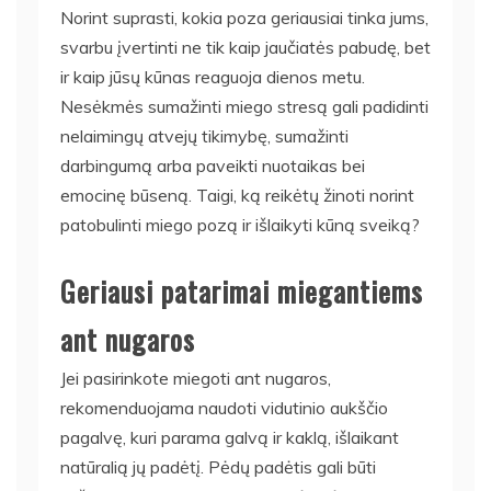
Norint suprasti, kokia poza geriausiai tinka jums,
svarbu įvertinti ne tik kaip jaučiatės pabudę, bet
ir kaip jūsų kūnas reaguoja dienos metu.
Nesėkmės sumažinti miego stresą gali padidinti
nelaimingų atvejų tikimybę, sumažinti
darbingumą arba paveikti nuotaikas bei
emocinę būseną. Taigi, ką reikėtų žinoti norint
patobulinti miego pozą ir išlaikyti kūną sveiką?
Geriausi patarimai miegantiems
ant nugaros
Jei pasirinkote miegoti ant nugaros,
rekomenduojama naudoti vidutinio aukščio
pagalvę, kuri parama galvą ir kaklą, išlaikant
natūralią jų padėtį. Pėdų padėtis gali būti