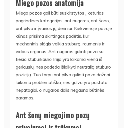
Miego pozos anatomija
Miego pozos gali būti suskirstytos į keturias
pagrindines kategorijas: ant nugaros, ant šono,
ant pilvo ir įvairios jų deriniai. Kiekvienoje pozoje
kūnas prisiima skirtingas padėtis, kur
mechaninis slėgis veikia stuburą, raumenis ir
vidaus organus. Ant nugaros gulinti poza su
tiesia stuburkaulio linija yra laikoma viena iš
geriausių, nes padeda išlaikyti neutralią stuburo
poziciją. Tuo tarpu ant pilvo gulinti poza dažnai
laikoma problematiška, nes galva yra pastato
nepatogiai, o nugaros dalis negauna būtinės
paramos.
Ant šonų miegojimo pozų
privalumai ir trūkumai