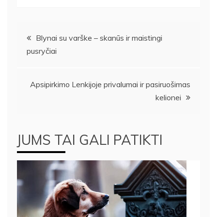
Navigacija
Blynai su varške – skanūs ir maistingi
pusryčiai
tarp
įrašų
Apsipirkimo Lenkijoje privalumai ir pasiruošimas
kelionei
JUMS TAI GALI PATIKTI