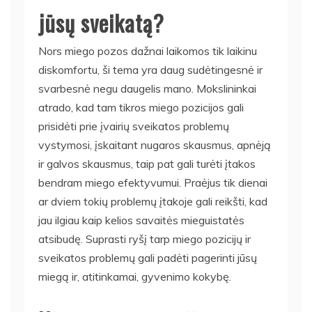
jūsų sveikatą?
Nors miego pozos dažnai laikomos tik laikinu
diskomfortu, ši tema yra daug sudėtingesnė ir
svarbesnė negu daugelis mano. Mokslininkai
atrado, kad tam tikros miego pozicijos gali
prisidėti prie įvairių sveikatos problemų
vystymosi, įskaitant nugaros skausmus, apnėją
ir galvos skausmus, taip pat gali turėti įtakos
bendram miego efektyvumui. Praėjus tik dienai
ar dviem tokių problemų įtakoje gali reikšti, kad
jau ilgiau kaip kelios savaitės mieguistatės
atsibudę. Suprasti ryšį tarp miego pozicijų ir
sveikatos problemų gali padėti pagerinti jūsų
miegą ir, atitinkamai, gyvenimo kokybę.