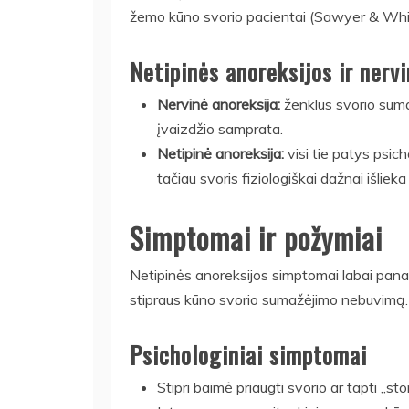
žemo kūno svorio pacientai (Sawyer & Whi
Netipinės anoreksijos ir nerv
Nervinė anoreksija:
ženklus svorio sumaž
įvaizdžio samprata.
Netipinė anoreksija:
visi tie patys psich
tačiau svoris fiziologiškai dažnai išliek
Simptomai ir požymiai
Netipinės anoreksijos simptomai labai panaš
stipraus kūno svorio sumažėjimo nebuvimą. Si
Psichologiniai simptomai
Stipri baimė priaugti svorio ar tapti „stor