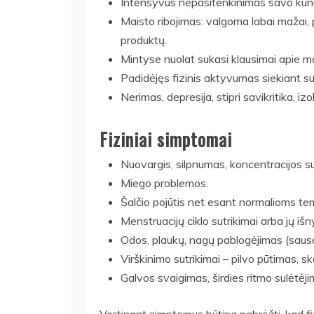
Intensyvus nepasitenkinimas savo kūnu,
Maisto ribojimas: valgoma labai mažai, p
produktų.
Mintyse nuolat sukasi klausimai apie mai
Padidėjęs fizinis aktyvumas siekiant su
Nerimas, depresija, stipri savikritika, iz
Fiziniai simptomai
Nuovargis, silpnumas, koncentracijos su
Miego problemos.
Šalčio pojūtis net esant normalioms t
Menstruacijų ciklo sutrikimai arba jų i
Odos, plaukų, nagų pablogėjimas (sausėji
Virškinimo sutrikimai – pilvo pūtimas, s
Galvos svaigimas, širdies ritmo sulėtėji