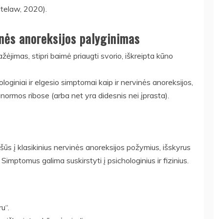
telaw, 2020).
inės anoreksijos palyginimas
ėjimas, stipri baimė priaugti svorio, iškreipta kūno
ologiniai ir elgesio simptomai kaip ir nervinės anoreksijos,
a normos ribose (arba net yra didesnis nei įprasta).
ūs į klasikinius nervinės anoreksijos požymius, išskyrus
mptomus galima suskirstyti į psichologinius ir fizinius.
u“.