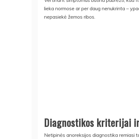
Vertinant simptomus būtina pabrėžti, kad fizin
lieka normose ar per daug nenukrinta – ypač j
nepasiekė žemos ribos.
Diagnostikos kriterijai i
Netipinės anoreksijos diagnostika remiasi ta