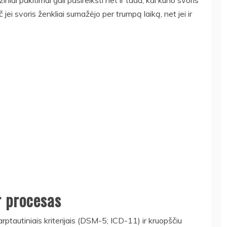
iai pakitimai gali pasireikšti net ir tada, kai kūno svoris
ei svoris ženkliai sumažėjo per trumpą laiką, net jei ir
r procesas
rptautiniais kriterijais (DSM-5; ICD-11) ir kruopščiu