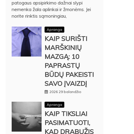
patogaus apsipirkimo dažnai slypi
nemenka žala aplinkai ir žmonėms. Jei
norite rinktis sąmoningiau,
Apranga
KAIP SURIŠTI
MARŠKINIŲ
MAZGĄ: 10
PAPRASTŲ
BŪDŲ PAKEISTI
SAVO ĮVAIZDĮ
2026 29 balandžio
Apranga
KAIP TIKSLIAI
PASIMATUOTI,
KAD DRABUŽIS