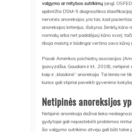
valgymo ar mitybos sutrikimų
(angl. OSFED 
apibrėžta DSM-5 diagnostikos klasifikacijoje
nervinės anoreksijos yra tas, kad pacientas,
anoreksijos kriterijus, išskyrus ženklų kūno
normalų arba net padidėjusį kūno svorį, tači
riboja maistą ir būdingai vertina savo kūną 
Pasak Amerikos psichiatrų asociacijos (Ame
(pavyzdžiui, Gaudiani ir kt., 2018), netipinė
kaip ir „klasikinė“ anoreksija. Tai lemia ne 
kurios gali stipriai paveikti gyvenimo kokybę
Netipinės anoreksijos y
Netipinė anoreksija dažnai lieka nediagnozu
gydytojai gali nepastebėti problemos rimtumo
šio valgymo sutrikimo atveju gali būti tokie 