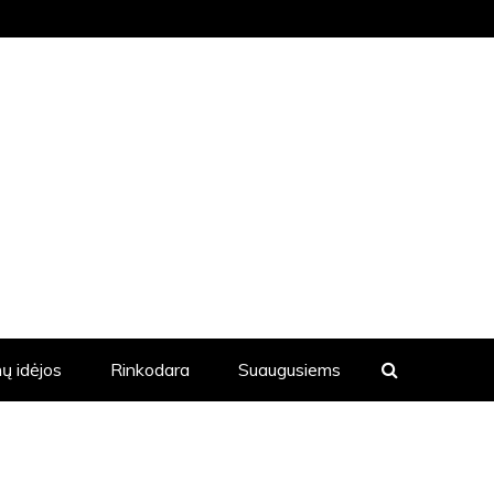
KVIENĄ DIENĄ YRA SKELBIAMOS
ų idėjos
Rinkodara
Suaugusiems