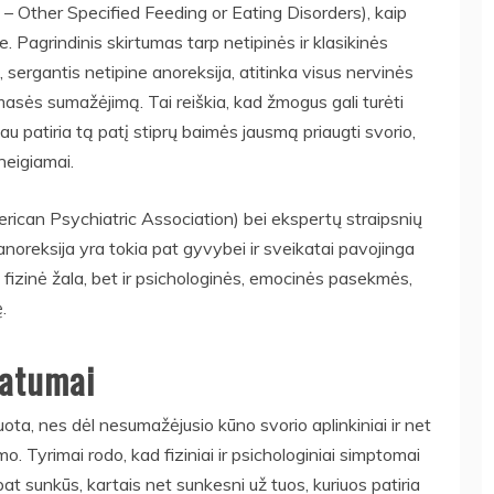
– Other Specified Feeding or Eating Disorders), kaip
. Pagrindinis skirtumas tarp netipinės ir klasikinės
 sergantis netipine anoreksija, atitinka visus nervinės
 masės sumažėjimą. Tai reiškia, kad žmogus gali turėti
au patiria tą patį stiprų baimės jausmą priaugti svorio,
neigiamai.
rican Psychiatric Association) bei ekspertų straipsnių
 anoreksija yra tokia pat gyvybei ir sveikatai pavojinga
tik fizinė žala, bet ir psichologinės, emocinės pasekmės,
.
patumai
ota, nes dėl nesumažėjusio kūno svorio aplinkiniai ir net
. Tyrimai rodo, kad fiziniai ir psichologiniai simptomai
pat sunkūs, kartais net sunkesni už tuos, kuriuos patiria