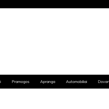
STRAIPSNIŲ KATALOGAS, KADANGI KIE
i
Pramogos
Apranga
Automobiliai
Dovan