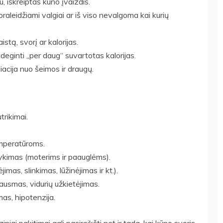
 iškreiptas kūno įvaizdis.
raleidžiami valgiai ar iš viso nevalgoma kai kurių
stą, svorį ar kalorijas.
deginti „per daug“ suvartotas kalorijas.
oliacija nuo šeimos ir draugų.
trikimai.
emperatūroms.
šnykimas (moterims ir paauglėms).
mas, slinkimas, lūžinėjimas ir kt.).
kausmas, vidurių užkietėjimas.
mas, hipotenzija.