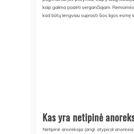
kaip galima padėti sergančiajam. Remsimės p
kad būtų lengviau suprasti šios ligos esmę ir 
Kas yra netipinė anorek
Netipinė anoreksija (angl. atypical anorexia