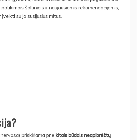
atikimais šaltiniais ir naujausiomis rekomendacijomis,
įveikti su ja susijusius mitus.
sija?
 nervosa) priskiriama prie
kitais būdais neapibrėžtų