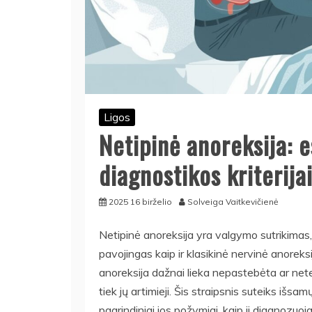
Ligos
Netipinė anoreksija: 
diagnostikos kriterija
2025 16 birželio
Solveiga Vaitkevičienė
Netipinė anoreksija yra valgymo sutrikimas, 
pavojingas kaip ir klasikinė nervinė anoreks
anoreksija dažnai lieka nepastebėta ar nete
tiek jų artimieji. Šis straipsnis suteiks išsa
pagrindiniai jos požymiai, kaip ji diagnozuo