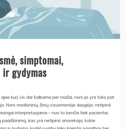
esmė, simptomai,
i ir gydymas
apie kurį vis dar kalbama per mažai, nors jis yra toks pat
ija. Nors medisninių žinių visuomenėje daugėja, netipinė
isingai interpretuojama – nuo to kenčia tiek pacientai,
mų paaiškinimą, kas yra netipinė anoreksija, kokie
jama ir gydoma, kodėl svarbu laiku kreiptis pagalbos bei