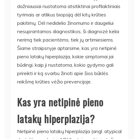
dažniausiai nustatoma atsitiktinai profilaktiniais
tyrimais ar atlikus biopsiją dėl kitų krūties
pakitimų. Dėl nedidelio žinomumo ir daugeliui
nesuprantamos diagnostikos, ši diagnozė kelia
nerimą tiek pacientėms, tiek jų artimiesiems.
Šiame straipsnyje aptarsime, kas yra netipinė
pieno latakų hiperplazija, kokie simptomai jai
būdingi, kaip ji nustatoma, kokio gydymo gali
prireikti ir ką svarbu žinoti apie šios būklės
reikšmę krūties vėžio prevencijoje.
Kas yra netipinė pieno
latakų hiperplazija?
Netipinė pieno latakų hiperplazija (angl. atypical