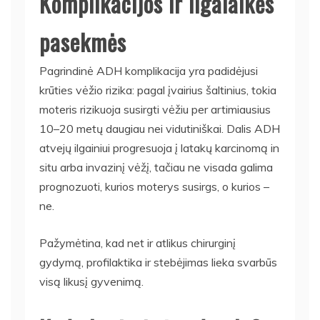
Komplikacijos ir ilgalaikės
pasekmės
Pagrindinė ADH komplikacija yra padidėjusi
krūties vėžio rizika: pagal įvairius šaltinius, tokia
moteris rizikuoja susirgti vėžiu per artimiausius
10–20 metų daugiau nei vidutiniškai. Dalis ADH
atvejų ilgainiui progresuoja į latakų karcinomą in
situ arba invazinį vėžį, tačiau ne visada galima
prognozuoti, kurios moterys susirgs, o kurios –
ne.
Pažymėtina, kad net ir atlikus chirurginį
gydymą, profilaktika ir stebėjimas lieka svarbūs
visą likusį gyvenimą.