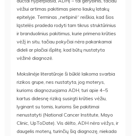
ductal hyperplasia, ADH) – tai gerybinis, tačiau
vėžiui artimas pakitimas pieno liaukų latakų
epitelyje. Terminas „netipinė“ reiškia, kad šios
ląstelės pradeda rodyti tam tikrus struktūrinius
ir branduolinius pakitimus, kurie primena krūties
vėžį in situ, tačiau pokyčiai nėra pakankamai
dideli ar plačiai išplitę, kad būtų nustatyta
vėžinė diagnozė.
Mokslinėje literatūroje ši būklė laikoma svarbia
rizikos grupe, nes nustatyta, jog moterys,
kurioms diagnozuojama ADH, turi apie 4–5
kartus didesnę riziką susirgti krūties vėžiu,
lyginant su tomis, kurioms šie pakitimai
nenustatyti (National Cancer Institute, Mayo
Clinic, UpToDate). Vis dėlto, ADH nėra vėžys, ir
daugelis moterų, turinčių šią diagnozę, niekada