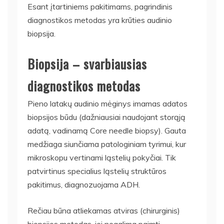
Esant įtartiniems pakitimams, pagrindinis
diagnostikos metodas yra krūties audinio
biopsija.
Biopsija – svarbiausias
diagnostikos metodas
Pieno latakų audinio mėginys imamas adatos
biopsijos būdu (dažniausiai naudojant storąją
adatą, vadinamą Core needle biopsy). Gauta
medžiaga siunčiama patologiniam tyrimui, kur
mikroskopu vertinami ląstelių pokyčiai. Tik
patvirtinus specialius ląstelių struktūros
pakitimus, diagnozuojama ADH.
Rečiau būna atliekamas atviras (chirurginis)
biopsijos metodas, jei negalima paimti