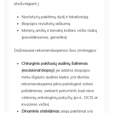
atsižvelgiant į:
Nustatytų pakitimų dydį ir lokalizaciją
Biopsijos rezultatų aiškumą
Moterų amžių ir bendrą krūties vėžio riziką
(paveldimumas, genetika)
Dažniausiai rekomenduojamos šios strategijos:
Chirurginis pakitusių audinių šalinimas
(excisional biopsy):
jei adatos biopsijos
metu išgauto audinio kiekis yra ribotas,
rekomenduojama pilna patologinė srities
pašalinimas, siekiant patvirtinti, kad nėra
vėlesnių onkologinių pokyčių (pvz., DCIS ar
invazinio vėžio).
Dinaminis stebėjimas:
jeigu pakitimai yra