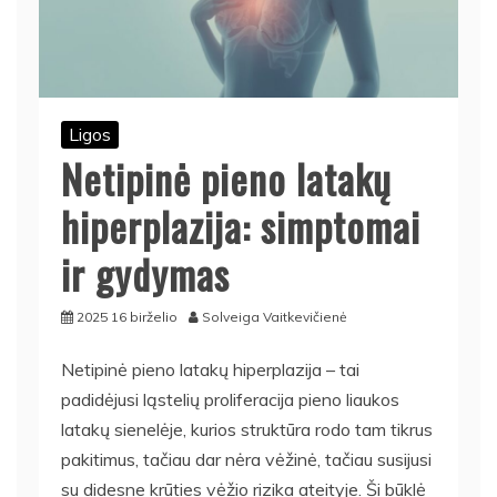
Ligos
Netipinė pieno latakų
hiperplazija: simptomai
ir gydymas
2025 16 birželio
Solveiga Vaitkevičienė
Netipinė pieno latakų hiperplazija – tai
padidėjusi ląstelių proliferacija pieno liaukos
latakų sienelėje, kurios struktūra rodo tam tikrus
pakitimus, tačiau dar nėra vėžinė, tačiau susijusi
su didesne krūties vėžio rizika ateityje. Ši būklė