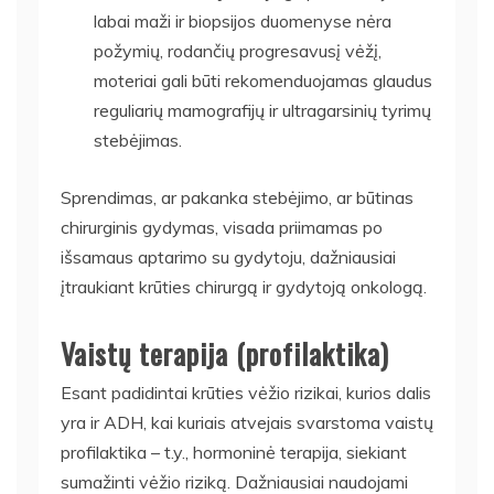
labai maži ir biopsijos duomenyse nėra
požymių, rodančių progresavusį vėžį,
moteriai gali būti rekomenduojamas glaudus
reguliarių mamografijų ir ultragarsinių tyrimų
stebėjimas.
Sprendimas, ar pakanka stebėjimo, ar būtinas
chirurginis gydymas, visada priimamas po
išsamaus aptarimo su gydytoju, dažniausiai
įtraukiant krūties chirurgą ir gydytoją onkologą.
Vaistų terapija (profilaktika)
Esant padidintai krūties vėžio rizikai, kurios dalis
yra ir ADH, kai kuriais atvejais svarstoma vaistų
profilaktika – t.y., hormoninė terapija, siekiant
sumažinti vėžio riziką. Dažniausiai naudojami