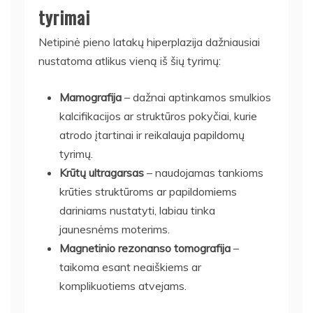
tyrimai
Netipinė pieno latakų hiperplazija dažniausiai
nustatoma atlikus vieną iš šių tyrimų:
Mamografija
– dažnai aptinkamos smulkios
kalcifikacijos ar struktūros pokyčiai, kurie
atrodo įtartinai ir reikalauja papildomų
tyrimų.
Krūtų ultragarsas
– naudojamas tankioms
krūties struktūroms ar papildomiems
dariniams nustatyti, labiau tinka
jaunesnėms moterims.
Magnetinio rezonanso tomografija
–
taikoma esant neaiškiems ar
komplikuotiems atvejams.