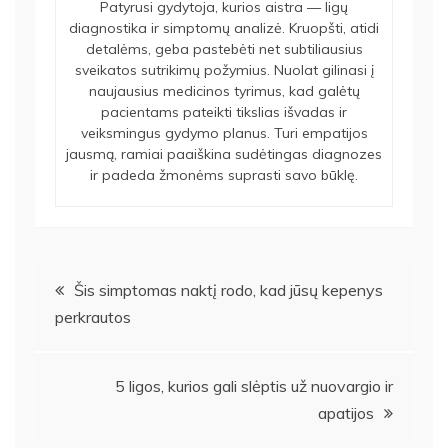
Patyrusi gydytoja, kurios aistra — ligų
diagnostika ir simptomų analizė. Kruopšti, atidi
detalėms, geba pastebėti net subtiliausius
sveikatos sutrikimų požymius. Nuolat gilinasi į
naujausius medicinos tyrimus, kad galėtų
pacientams pateikti tikslias išvadas ir
veiksmingus gydymo planus. Turi empatijos
jausmą, ramiai paaiškina sudėtingas diagnozes
ir padeda žmonėms suprasti savo būklę.
Navigacija
Šis simptomas naktį rodo, kad jūsų kepenys
perkrautos
tarp
įrašų
5 ligos, kurios gali slėptis už nuovargio ir
apatijos