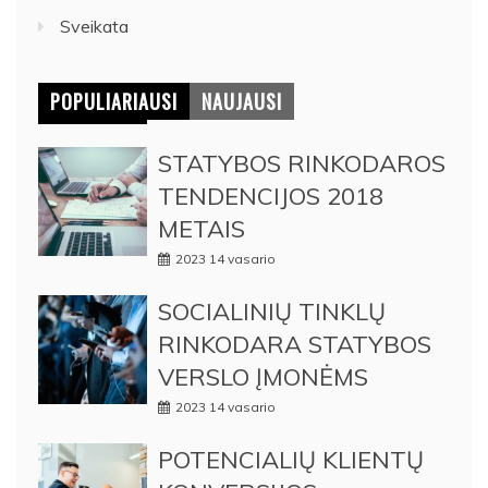
Sveikata
POPULIARIAUSI
NAUJAUSI
STATYBOS RINKODAROS
TENDENCIJOS 2018
METAIS
2023 14 vasario
SOCIALINIŲ TINKLŲ
RINKODARA STATYBOS
VERSLO ĮMONĖMS
2023 14 vasario
POTENCIALIŲ KLIENTŲ