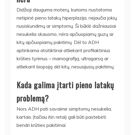
Didžioji dauguma moterų, kurioms nustatoma
netipinė pieno latakų hiperplazija, nejaučia jokių
nusiskundimų ar simptomų. Ši būklė dažniausiai
nesukelia skausmo, nėra apčiuopiamų guzų ar
kitų apčiuopiamų pakitimų. Dėl to ADH
aptinkama atsitiktinai atliekant profilaktinius
krūties tyrimus – mamografiją, ultragarsą ar
atliekant biopsiją dėl kitų, nesusijusių pakitimų.
Kada galima įtarti pieno latakų
problemą?
Nors ADH pati savaime simptomų nesukelia,
kartais (tačiau itin retai) gali būti pastebėti
bendri krūties pakitimai: