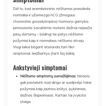
Dėl to, kad anembrioninis nėštumas prasideda
normaliai ir užsimezga hCG (žmogaus
chorioninio gonadotropino) hormono gamyba,
pirmosiomis savaitėmis moteris dažnai nejaučia
jokių skirtumų – būdingi tie patys nėštumo
požymiai kaip ir normalaus nėštumo atveju.
Visgi laikui bėgant atsiranda tam tikri
simptomai, leidžiantys įtarti šią būklę:
Ankstyvieji simptomai
Nėštumo simptomų sumažėjimas:
Moteris
gali pastebėti, kad dingo ar susilpnėjo tokie
požymiai kaip jautrios krūtys, pykinimas,
dažnas šlapinimasis. Kartais tai įvyksta
staiga.