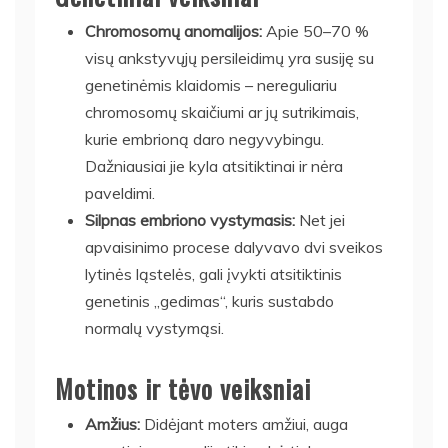
Chromosomų anomalijos:
Apie 50–70 %
visų ankstyvųjų persileidimų yra susiję su
genetinėmis klaidomis – nereguliariu
chromosomų skaičiumi ar jų sutrikimais,
kurie embrioną daro negyvybingu.
Dažniausiai jie kyla atsitiktinai ir nėra
paveldimi.
Silpnas embriono vystymasis:
Net jei
apvaisinimo procese dalyvavo dvi sveikos
lytinės ląstelės, gali įvykti atsitiktinis
genetinis „gedimas“, kuris sustabdo
normalų vystymąsi.
Motinos ir tėvo veiksniai
Amžius:
Didėjant moters amžiui, auga