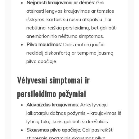
Neįprasti kraujavimai ar dėmės:
Gali
atsirasti lengvas kraujavimas ar tamsios
išskyros, kartais su rusvu atspalviu. Tai
nebūtinai reiškia persileidimą, bet gali būti
anembrioninio nėštumo simptomas.
Pilvo maudimas:
Dalis moterų jaučia
nedidelį diskonfortą ar tempimo jausmą
pilvo apačioje.
Vėlyvesni simptomai ir
persileidimo požymiai
Akivaizdus kraujavimas:
Ankstyvuoju
laikotarpiu dažnas požymis – kraujavimas iš
lytinių takų, kuris gali būti su krešuliais.
Skausmas pilvo apačioje:
Gali pasireikšti
stipresnis spazminis skausmas pilvo