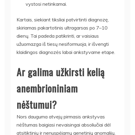
vystosi netinkamai.
Kartais, siekiant tiksliai patvirtinti diagnozę,
skiriamas pakartotinis ultragarsas po 7–10
dienų. Tai padeda patikrinti, ar vaisiaus
užuomazga iš tiesų nesiformuoja, ir išvengti
klaidingos diagnozės labai ankstyvame etape.
Ar galima užkirsti kelią
anembrioniniam
nėštumui?
Nors dauguma atvejų pirmasis ankstyvas
nėštumas baigiasi nevaisingai absoliučiai dėl
atsitiktinių ir nenuspėjamų genetinių anomalijų,