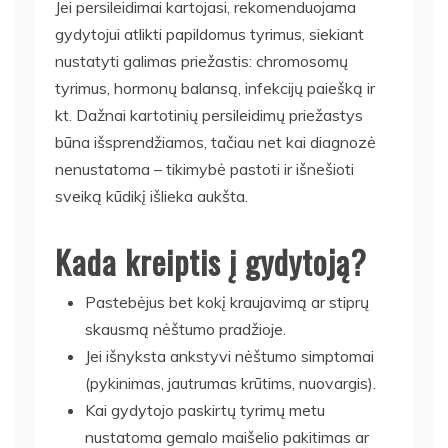
Jei persileidimai kartojasi, rekomenduojama
gydytojui atlikti papildomus tyrimus, siekiant
nustatyti galimas priežastis: chromosomų
tyrimus, hormonų balansą, infekcijų paiešką ir
kt. Dažnai kartotinių persileidimų priežastys
būna išsprendžiamos, tačiau net kai diagnozė
nenustatoma – tikimybė pastoti ir išnešioti
sveiką kūdikį išlieka aukšta.
Kada kreiptis į gydytoją?
Pastebėjus bet kokį kraujavimą ar stiprų
skausmą nėštumo pradžioje.
Jei išnyksta ankstyvi nėštumo simptomai
(pykinimas, jautrumas krūtims, nuovargis).
Kai gydytojo paskirtų tyrimų metu
nustatoma gemalo maišelio pakitimas ar