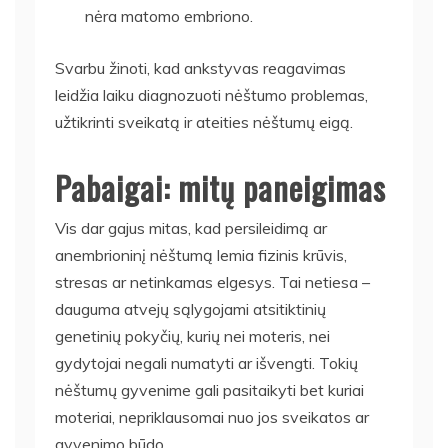
nėra matomo embriono.
Svarbu žinoti, kad ankstyvas reagavimas
leidžia laiku diagnozuoti nėštumo problemas,
užtikrinti sveikatą ir ateities nėštumų eigą.
Pabaigai: mitų paneigimas
Vis dar gajus mitas, kad persileidimą ar
anembrioninį nėštumą lemia fizinis krūvis,
stresas ar netinkamas elgesys. Tai netiesa –
dauguma atvejų sąlygojami atsitiktinių
genetinių pokyčių, kurių nei moteris, nei
gydytojai negali numatyti ar išvengti. Tokių
nėštumų gyvenime gali pasitaikyti bet kuriai
moteriai, nepriklausomai nuo jos sveikatos ar
gyvenimo būdo.