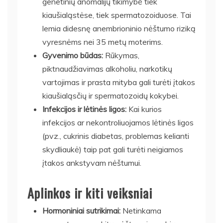
genetinių anomalijų tikimybė tiek
kiaušialąstėse, tiek spermatozoiduose. Tai
lemia didesnę anembrioninio nėštumo riziką
vyresnėms nei 35 metų moterims.
Gyvenimo būdas:
Rūkymas,
piktnaudžiavimas alkoholiu, narkotikų
vartojimas ir prasta mityba gali turėti įtakos
kiaušialąsčių ir spermatozoidų kokybei.
Infekcijos ir lėtinės ligos:
Kai kurios
infekcijos ar nekontroliuojamos lėtinės ligos
(pvz., cukrinis diabetas, problemas kelianti
skydliaukė) taip pat gali turėti neigiamos
įtakos ankstyvam nėštumui.
Aplinkos ir kiti veiksniai
Hormoniniai sutrikimai:
Netinkama