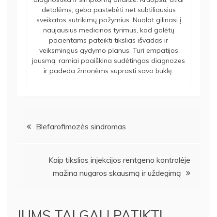
detalėms, geba pastebėti net subtiliausius
sveikatos sutrikimų požymius. Nuolat gilinasi į
naujausius medicinos tyrimus, kad galėtų
pacientams pateikti tikslias išvadas ir
veiksmingus gydymo planus. Turi empatijos
jausmą, ramiai paaiškina sudėtingas diagnozes
ir padeda žmonėms suprasti savo būklę.
Navigacija
Blefarofimozės sindromas
tarp
Kaip tikslios injekcijos rentgeno kontrolėje
įrašų
mažina nugaros skausmą ir uždegimą
JUMS TAI GALI PATIKTI