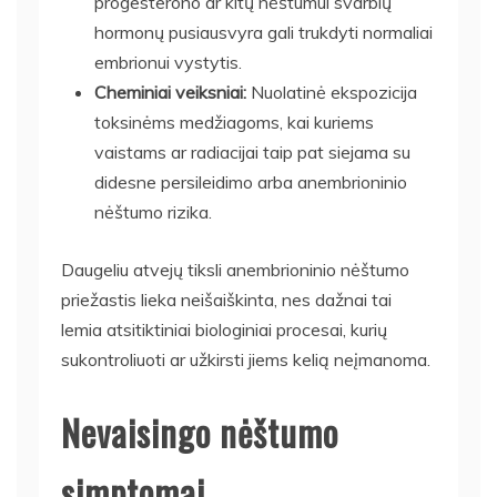
progesterono ar kitų nėštumui svarbių
hormonų pusiausvyra gali trukdyti normaliai
embrionui vystytis.
Cheminiai veiksniai:
Nuolatinė ekspozicija
toksinėms medžiagoms, kai kuriems
vaistams ar radiacijai taip pat siejama su
didesne persileidimo arba anembrioninio
nėštumo rizika.
Daugeliu atvejų tiksli anembrioninio nėštumo
priežastis lieka neišaiškinta, nes dažnai tai
lemia atsitiktiniai biologiniai procesai, kurių
sukontroliuoti ar užkirsti jiems kelią neįmanoma.
Nevaisingo nėštumo
simptomai