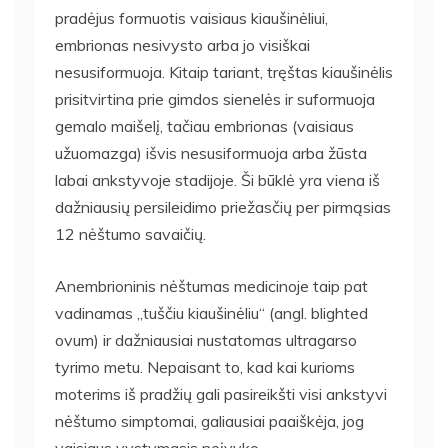
pradėjus formuotis vaisiaus kiaušinėliui,
embrionas nesivysto arba jo visiškai
nesusiformuoja. Kitaip tariant, tręštas kiaušinėlis
prisitvirtina prie gimdos sienelės ir suformuoja
gemalo maišelį, tačiau embrionas (vaisiaus
užuomazga) išvis nesusiformuoja arba žūsta
labai ankstyvoje stadijoje. Ši būklė yra viena iš
dažniausių persileidimo priežasčių per pirmąsias
12 nėštumo savaičių.
Anembrioninis nėštumas medicinoje taip pat
vadinamas „tuščiu kiaušinėliu“ (angl. blighted
ovum) ir dažniausiai nustatomas ultragarso
tyrimo metu. Nepaisant to, kad kai kurioms
moterims iš pradžių gali pasireikšti visi ankstyvi
nėštumo simptomai, galiausiai paaiškėja, jog
vaisiaus vystymasis neįvyko.