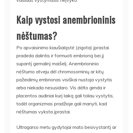
Kaip vystosi anembrioninis
nėštumas?
Po apvaisinimo kiaušialąstė (zigota) įprastai
pradeda dalintis ir formuoti embrioną bei jį
supantį gemalinį maišelį. Anembrioninio
nėštumo atveju dėl chromosominių ar kitų
pažeidimų embrionas visiškai nustoja vystytis
arba niekada nesusidaro. Vis dėlto gimda ir
placentos audiniai kurį laiką gali toliau vystytis,
todėl organizmas pradžioje gali manyti, kad
nėštumas vyksta įprastai.
Ultragarso metu gydytojai mato besivystantį ar