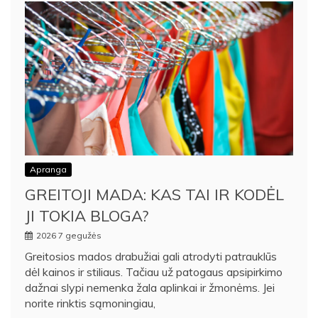
Apranga
GREITOJI MADA: KAS TAI IR KODĖL
JI TOKIA BLOGA?
2026 7 gegužės
Greitosios mados drabužiai gali atrodyti patrauklūs
dėl kainos ir stiliaus. Tačiau už patogaus apsipirkimo
dažnai slypi nemenka žala aplinkai ir žmonėms. Jei
norite rinktis sąmoningiau,