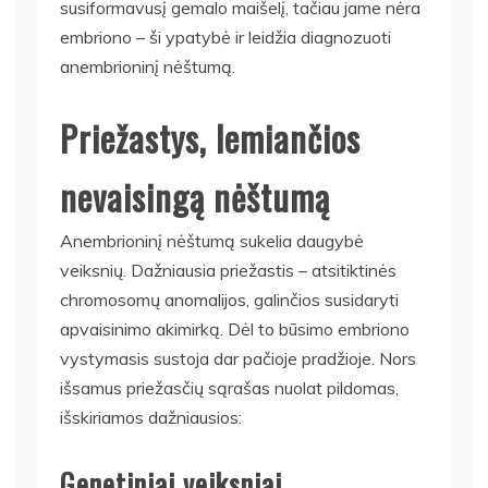
susiformavusį gemalo maišelį, tačiau jame nėra
embriono – ši ypatybė ir leidžia diagnozuoti
anembrioninį nėštumą.
Priežastys, lemiančios
nevaisingą nėštumą
Anembrioninį nėštumą sukelia daugybė
veiksnių. Dažniausia priežastis – atsitiktinės
chromosomų anomalijos, galinčios susidaryti
apvaisinimo akimirką. Dėl to būsimo embriono
vystymasis sustoja dar pačioje pradžioje. Nors
išsamus priežasčių sąrašas nuolat pildomas,
išskiriamos dažniausios:
Genetiniai veiksniai