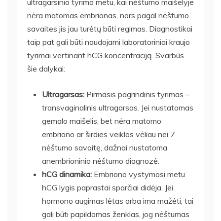
ultragarsinio tyrimo metu, kai nėštumo maišelyje
nėra matomas embrionas, nors pagal nėštumo
savaites jis jau turėtų būti regimas. Diagnostikai
taip pat gali būti naudojami laboratoriniai kraujo
tyrimai vertinant hCG koncentraciją. Svarbūs
šie dalykai:
Ultragarsas:
Pirmasis pagrindinis tyrimas –
transvaginalinis ultragarsas. Jei nustatomas
gemalo maišelis, bet nėra matomo
embriono ar širdies veiklos vėliau nei 7
nėštumo savaitę, dažnai nustatoma
anembrioninio nėštumo diagnozė.
hCG dinamika:
Embriono vystymosi metu
hCG lygis paprastai sparčiai didėja. Jei
hormono augimas lėtas arba ima mažėti, tai
gali būti papildomas ženklas, jog nėštumas