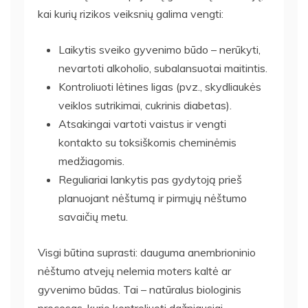
kai kurių rizikos veiksnių galima vengti:
Laikytis sveiko gyvenimo būdo – nerūkyti,
nevartoti alkoholio, subalansuotai maitintis.
Kontroliuoti lėtines ligas (pvz., skydliaukės
veiklos sutrikimai, cukrinis diabetas).
Atsakingai vartoti vaistus ir vengti
kontakto su toksiškomis cheminėmis
medžiagomis.
Reguliariai lankytis pas gydytoją prieš
planuojant nėštumą ir pirmųjų nėštumo
savaičių metu.
Visgi būtina suprasti: dauguma anembrioninio
nėštumo atvejų nelemia moters kaltė ar
gyvenimo būdas. Tai – natūralus biologinis
procesas, kurio kontroliuoti dažniausiai