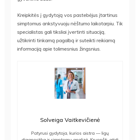
Kreipkitės į gydytoją vos pastebėjus įtartinus
simptomus ankstyvuoju nėštumo laikotarpiu. Tik
specialistas gali tiksliai įvertinti situaciją,
užtikrinti tinkamą pagalbą ir suteikti reikiamą
informaciją apie tolimesnius žingsnius.
Solveiga Vaitkevičienė
Patyrusi gydytoja, kurios aistra — ligų
diagnostika ir simptomų analizė. Kruopšti, atidi