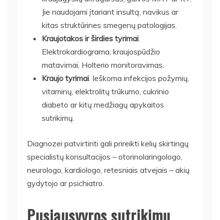
Jie naudojami įtariant insultą, navikus ar
kitas struktūrines smegenų patologijas.
Kraujotakos ir širdies tyrimai
.
Elektrokardiograma, kraujospūdžio
matavimai, Holterio monitoravimas.
Kraujo tyrimai
. Ieškoma infekcijos požymių,
vitaminų, elektrolitų trūkumo, cukrinio
diabeto ar kitų medžiagų apykaitos
sutrikimų.
Diagnozei patvirtinti gali prireikti kelių skirtingų
specialistų konsultacijos – otorinolaringologo,
neurologo, kardiologo, retesniais atvejais – akių
gydytojo ar psichiatro.
Pusiausvyros sutrikimų