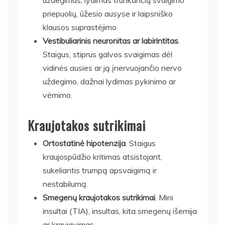
priepuolių, ūžesio ausyse ir laipsniško
klausos suprastėjimo.
Vestibuliarinis neuronitas ar labirintitas
.
Staigus, stiprus galvos svaigimas dėl
vidinės ausies ar ją įnervuojančio nervo
uždegimo, dažnai lydimas pykinimo ar
vėmimo.
Kraujotakos sutrikimai
Ortostatinė hipotenzija
. Staigus
kraujospūdžio kritimas atsistojant,
sukeliantis trumpą apsvaigimą ir
nestabilumą.
Smegenų kraujotakos sutrikimai
. Mini
insultai (TIA), insultas, kita smegenų išemija
ar kraujavimas.