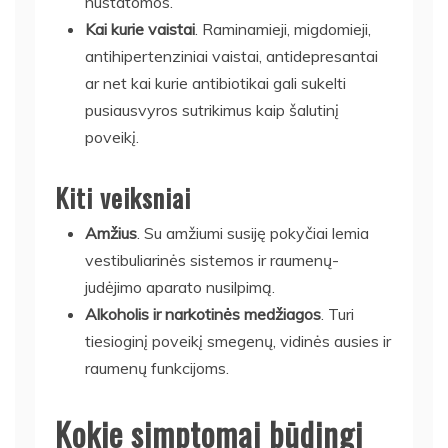
nustatomos.
Kai kurie vaistai
. Raminamieji, migdomieji,
antihipertenziniai vaistai, antidepresantai
ar net kai kurie antibiotikai gali sukelti
pusiausvyros sutrikimus kaip šalutinį
poveikį.
Kiti veiksniai
Amžius
. Su amžiumi susiję pokyčiai lemia
vestibuliarinės sistemos ir raumenų-
judėjimo aparato nusilpimą.
Alkoholis ir narkotinės medžiagos
. Turi
tiesioginį poveikį smegenų, vidinės ausies ir
raumenų funkcijoms.
Kokie simptomai būdingi