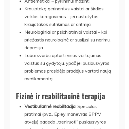
Antiemetikai – pykinimui mažinti.
Kraujotaką gerinantys vaistai ar širdies
veiklos koregavimas – jei nustatytas
kraujotakos sutrikimas ar aritmija.
Neurologiniai ar psichiatriniai vaistai – kai
priežastis neurologinė ar susijusi su nerimu,
depresija.
Labai svarbu aptarti visus vartojamus
vaistus su gydytoju, ypač jei pusiausvyros
problemos prasidėjo pradėjus vartoti naują
medikamentą.
Fizinė ir reabilitacinė terapija
Vestibuliarinė reabilitacija
. Specialūs
pratimai (pvz., Epley manevras BPPV
atveju) padeda „treniruoti“ pusiausvyros