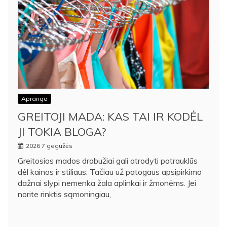
Apranga
GREITOJI MADA: KAS TAI IR KODĖL
JI TOKIA BLOGA?
2026 7 gegužės
Greitosios mados drabužiai gali atrodyti patrauklūs
dėl kainos ir stiliaus. Tačiau už patogaus apsipirkimo
dažnai slypi nemenka žala aplinkai ir žmonėms. Jei
norite rinktis sąmoningiau,