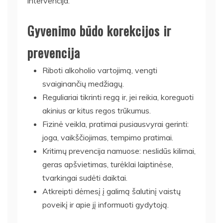
intervencija.
Gyvenimo būdo korekcijos ir
prevencija
Riboti alkoholio vartojimą, vengti
svaiginančių medžiagų.
Reguliariai tikrinti regą ir, jei reikia, koreguoti
akinius ar kitus regos trūkumus.
Fizinė veikla, pratimai pusiausvyrai gerinti:
joga, vaikščiojimas, tempimo pratimai.
Kritimų prevencija namuose: neslidūs kilimai,
geras apšvietimas, turėklai laiptinėse,
tvarkingai sudėti daiktai.
Atkreipti dėmesį į galimą šalutinį vaistų
poveikį ir apie jį informuoti gydytoją.