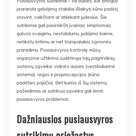
Pusiausvyros sutrikimai – tai būklės, kai žmogus
praranda gebėjimą stabiliai išlaikyti kūno padėtį
stovint, vaikštant ar atliekant judesius. Šie
sutrikimai gali pasireikšti įvairiais simptomais:
galvos svaigimu, nestabilumu, judėjimo baime,
netikėtu kritimu ar net trumpalaikiu sąmonės
praradimu. Pusiausvyros kontrolę mūsų
organizme užtikrina sudėtinga trijų pagrindinių
sistemų sąveika: vidinės ausies (vestibuliarinė
sistema), regos ir propriocepcijos (kūno
padėties pojūčio). Bet kurios iš šių sistemų
pažeidimas ar sutrikusi sąveika gali lemti
pusiausvyros problemas.
Dažniausios pusiausvyros
sutrikimų priežastys