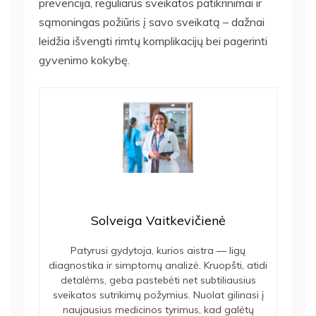
prevencija, reguliarūs sveikatos patikrinimai ir
sąmoningas požiūris į savo sveikatą – dažnai
leidžia išvengti rimtų komplikacijų bei pagerinti
gyvenimo kokybę.
Solveiga Vaitkevičienė
Patyrusi gydytoja, kurios aistra — ligų
diagnostika ir simptomų analizė. Kruopšti, atidi
detalėms, geba pastebėti net subtiliausius
sveikatos sutrikimų požymius. Nuolat gilinasi į
naujausius medicinos tyrimus, kad galėtų