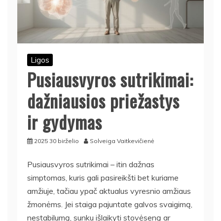
Ligos
Pusiausvyros sutrikimai:
dažniausios priežastys
ir gydymas
2025 30 birželio
Solveiga Vaitkevičienė
Pusiausvyros sutrikimai – itin dažnas
simptomas, kuris gali pasireikšti bet kuriame
amžiuje, tačiau ypač aktualus vyresnio amžiaus
žmonėms. Jei staiga pajuntate galvos svaigimą,
nestabilumą, sunku išlaikyti stovėseną ar