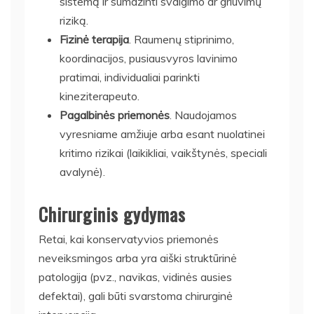
sistemą ir sumažinti svaigimo ar griuvimų
riziką.
Fizinė terapija
. Raumenų stiprinimo,
koordinacijos, pusiausvyros lavinimo
pratimai, individualiai parinkti
kineziterapeuto.
Pagalbinės priemonės
. Naudojamos
vyresniame amžiuje arba esant nuolatinei
kritimo rizikai (laikikliai, vaikštynės, speciali
avalynė).
Chirurginis gydymas
Retai, kai konservatyvios priemonės
neveiksmingos arba yra aiški struktūrinė
patologija (pvz., navikas, vidinės ausies
defektai), gali būti svarstoma chirurginė