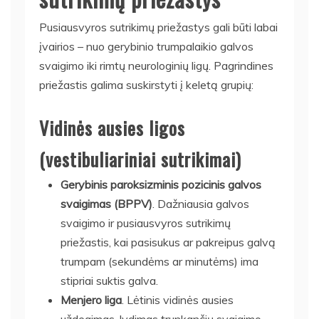
Pusiausvyros sutrikimų priežastys gali būti labai
įvairios – nuo gerybinio trumpalaikio galvos
svaigimo iki rimtų neurologinių ligų. Pagrindines
priežastis galima suskirstyti į keletą grupių:
Vidinės ausies ligos
(vestibuliariniai sutrikimai)
Gerybinis paroksizminis pozicinis galvos
svaigimas (BPPV)
. Dažniausia galvos
svaigimo ir pusiausvyros sutrikimų
priežastis, kai pasisukus ar pakreipus galvą
trumpam (sekundėms ar minutėms) ima
stipriai suktis galva.
Menjero liga
. Lėtinis vidinės ausies
uždegimas, lydimas trunkančių svaigimo