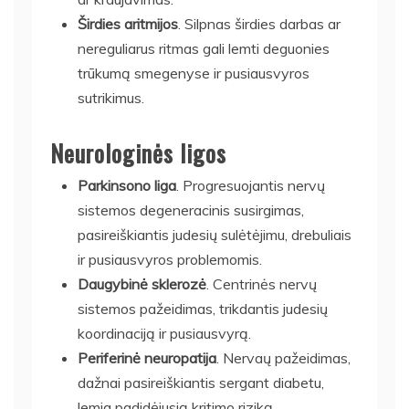
Širdies aritmijos
. Silpnas širdies darbas ar
nereguliarus ritmas gali lemti deguonies
trūkumą smegenyse ir pusiausvyros
sutrikimus.
Neurologinės ligos
Parkinsono liga
. Progresuojantis nervų
sistemos degeneracinis susirgimas,
pasireiškiantis judesių sulėtėjimu, drebuliais
ir pusiausvyros problemomis.
Daugybinė sklerozė
. Centrinės nervų
sistemos pažeidimas, trikdantis judesių
koordinaciją ir pusiausvyrą.
Periferinė neuropatija
. Nervaų pažeidimas,
dažnai pasireiškiantis sergant diabetu,
lemia padidėjusią kritimo riziką.