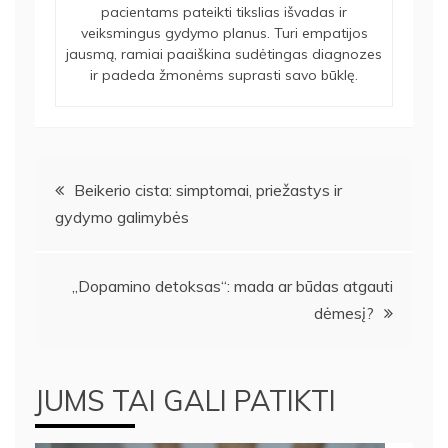
pacientams pateikti tikslias išvadas ir
veiksmingus gydymo planus. Turi empatijos
jausmą, ramiai paaiškina sudėtingas diagnozes
ir padeda žmonėms suprasti savo būklę.
Navigacija
Beikerio cista: simptomai, priežastys ir
gydymo galimybės
tarp
įrašų
„Dopamino detoksas“: mada ar būdas atgauti
dėmesį?
JUMS TAI GALI PATIKTI