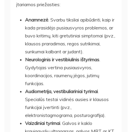
įtariamos priežasties:
Anamnezė
. Svarbu tiksliai apibūdinti, kaip ir
kada prasidėjo pusiausvyros problemos, ar
buvo kritimų, kiti gretutiniai simptomai (pvz.,
klausos praradimas, regos sutrikimai,
sunkumai kalbant ar judant).
Neurologinis ir vestibiulinis ištyrimas
.
Gydytojas vertina pusiausvyros,
koordinacijos, raumenų jėgos, jutimų
funkcijas.
Audiometrija, vestibuliariniai tyrimai
.
Specialūs testai vidinės ausies ir klausos
funkcijai įvertinti (pvz.,
elektronistagmograma, posturografija).
Vaizdiniai tyrimai
. Galvos ir kaklo
kraujagyslių ultragarsas, galvos MRT ar KT.