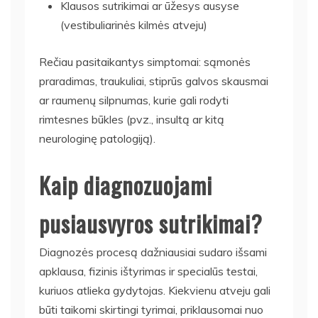
Klausos sutrikimai ar ūžesys ausyse
(vestibuliarinės kilmės atveju)
Rečiau pasitaikantys simptomai: sąmonės
praradimas, traukuliai, stiprūs galvos skausmai
ar raumenų silpnumas, kurie gali rodyti
rimtesnes būkles (pvz., insultą ar kitą
neurologinę patologiją).
Kaip diagnozuojami
pusiausvyros sutrikimai?
Diagnozės procesą dažniausiai sudaro išsami
apklausa, fizinis ištyrimas ir specialūs testai,
kuriuos atlieka gydytojas. Kiekvienu atveju gali
būti taikomi skirtingi tyrimai, priklausomai nuo