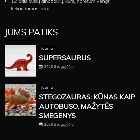
12 baisiausių dinozaurų, kurių norėtum vengti
keliaudamas laiku
JUMS PATIKS
Įdomu
SUPERSAURUS
2026 6 rugpjūčio
Įdomu
STEGOZAURAS: KŪNAS KAIP
AUTOBUSO, MAŽYTĖS
SMEGENYS
2026 5 rugpjūčio