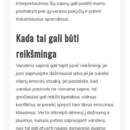
interpretavimas šių sapnų gali padėti mums
prisitaikyti prie gyvenimo pokyčių ir priimti
tinkamiausius sprendimus.
Kada tai gali būti
reikšminga
Vandens sapnai gali tapti ypač reikšmingi, jei
juos sapnuojate dažniausiai arba jei jie sukelia
stiprų emocinį atsaką. Jei pastebite, kad
vanduo pasirodo ne viename sapne, tai
greičiausiai gali reikšti ilgalaikius vidinius
konfliktus ar poreikį spręsti tam tikrus emocinius
klausimus. Verta atkreipti dėmesį į dažnumą ir
jausmus, kuriuos patiria sapnuojant vandenį,
nes tai gali atverti naujas asmeninio augimo