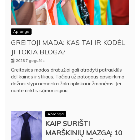
Apranga
GREITOJI MADA: KAS TAI IR KODĖL
JI TOKIA BLOGA?
2026 7 gegužės
Greitosios mados drabužiai gali atrodyti patrauklūs
dėl kainos ir stiliaus. Tačiau už patogaus apsipirkimo
dažnai slypi nemenka žala aplinkai ir žmonėms. Jei
norite rinktis sąmoningiau,
Apranga
KAIP SURIŠTI
MARŠKINIŲ MAZGĄ: 10