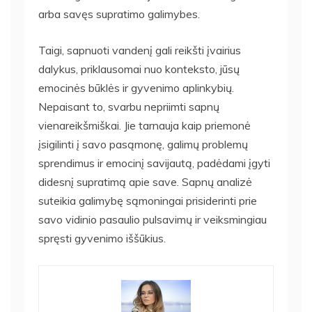
arba savęs supratimo galimybes.
Taigi, sapnuoti vandenį gali reikšti įvairius
dalykus, priklausomai nuo konteksto, jūsų
emocinės būklės ir gyvenimo aplinkybių.
Nepaisant to, svarbu nepriimti sapnų
vienareikšmiškai. Jie tarnauja kaip priemonė
įsigilinti į savo pasąmonę, galimų problemų
sprendimus ir emocinį savijautą, padėdami įgyti
didesnį supratimą apie save. Sapnų analizė
suteikia galimybę sąmoningai prisiderinti prie
savo vidinio pasaulio pulsavimų ir veiksmingiau
spręsti gyvenimo iššūkius.