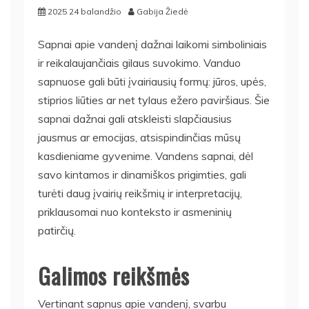
2025 24 balandžio
Gabija Žiedė
Sapnai apie vandenį dažnai laikomi simboliniais
ir reikalaujančiais gilaus suvokimo. Vanduo
sapnuose gali būti įvairiausių formų: jūros, upės,
stiprios liūties ar net tylaus ežero paviršiaus. Šie
sapnai dažnai gali atskleisti slapčiausius
jausmus ar emocijas, atsispindinčias mūsų
kasdieniame gyvenime. Vandens sapnai, dėl
savo kintamos ir dinamiškos prigimties, gali
turėti daug įvairių reikšmių ir interpretacijų,
priklausomai nuo konteksto ir asmeninių
patirčių.
Galimos reikšmės
Vertinant sapnus apie vandenį, svarbu