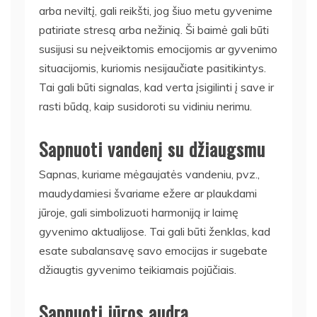
arba neviltį, gali reikšti, jog šiuo metu gyvenime
patiriate stresą arba nežinią. Ši baimė gali būti
susijusi su neįveiktomis emocijomis ar gyvenimo
situacijomis, kuriomis nesijaučiate pasitikintys.
Tai gali būti signalas, kad verta įsigilinti į save ir
rasti būdą, kaip susidoroti su vidiniu nerimu.
Sapnuoti vandenį su džiaugsmu
Sapnas, kuriame mėgaujatės vandeniu, pvz.,
maudydamiesi švariame ežere ar plaukdami
jūroje, gali simbolizuoti harmoniją ir laimę
gyvenimo aktualijose. Tai gali būti ženklas, kad
esate subalansavę savo emocijas ir sugebate
džiaugtis gyvenimo teikiamais pojūčiais.
Sapnuoti jūros audrą