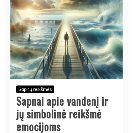
Sapnų reikšmės
Sapnai apie vandenį ir
jų simbolinė reikšmė
emocijoms