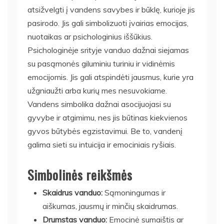
atsižvelgti į vandens savybes ir būklę, kurioje jis
pasirodo. Jis gali simbolizuoti įvairias emocijas,
nuotaikas ar psichologinius iššūkius.
Psichologinėje srityje vanduo dažnai siejamas
su pasąmonės giluminiu turiniu ir vidinėmis
emocijomis. Jis gali atspindėti jausmus, kurie yra
užgniaužti arba kurių mes nesuvokiame.
Vandens simbolika dažnai asocijuojasi su
gyvybe ir atgimimu, nes jis būtinas kiekvienos
gyvos būtybės egzistavimui. Be to, vandenį
galima sieti su intuicija ir emociniais ryšiais.
Simbolinės reikšmės
Skaidrus vanduo:
Sąmoningumas ir
aiškumas, jausmų ir minčių skaidrumas.
Drumstas vanduo:
Emocinė sumaištis ar