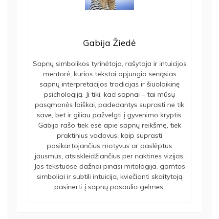
Gabija Žiedė
Sapnų simbolikos tyrinėtoja, rašytoja ir intuicijos
mentorė, kurios tekstai apjungia senąsias
sapnų interpretacijos tradicijas ir šiuolaikinę
psichologiją. Ji tiki, kad sapnai – tai mūsų
pasąmonės laiškai, padedantys suprasti ne tik
save, bet ir giliau pažvelgti į gyvenimo kryptis.
Gabija rašo tiek esė apie sapnų reikšmę, tiek
praktinius vadovus, kaip suprasti
pasikartojančius motyvus ar paslėptus
jausmus, atsiskleidžiančius per naktines vizijas.
Jos tekstuose dažnai pinasi mitologija, gamtos
simboliai ir subtili intuicija, kviečianti skaitytoją
pasinerti į sapnų pasaulio gelmes.