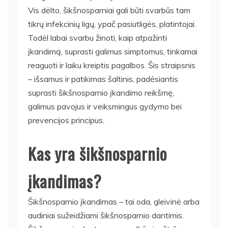
Vis dėlto, šikšnosparniai gali būti svarbūs tam
tikrų infekcinių ligų, ypač pasiutligės, platintojai.
Todėl labai svarbu žinoti, kaip atpažinti
įkandimą, suprasti galimus simptomus, tinkamai
reaguoti ir laiku kreiptis pagalbos. Šis straipsnis
– išsamus ir patikimas šaltinis, padėsiantis
suprasti šikšnosparnio įkandimo reikšmę,
galimus pavojus ir veiksmingus gydymo bei
prevencijos principus.
Kas yra šikšnosparnio
įkandimas?
Šikšnosparnio įkandimas – tai oda, gleivinė arba
audiniai sužeidžiami šikšnosparnio dantimis.