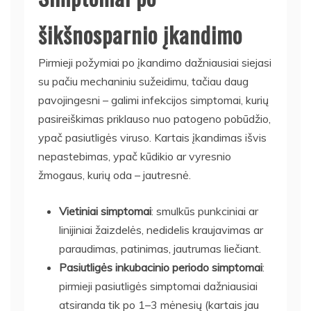
šikšnosparnio įkandimo
Pirmieji požymiai po įkandimo dažniausiai siejasi
su pačiu mechaniniu sužeidimu, tačiau daug
pavojingesni – galimi infekcijos simptomai, kurių
pasireiškimas priklauso nuo patogeno pobūdžio,
ypač pasiutligės viruso. Kartais įkandimas išvis
nepastebimas, ypač kūdikio ar vyresnio
žmogaus, kurių oda – jautresnė.
Vietiniai simptomai
: smulkūs punkciniai ar
linijiniai žaizdelės, nedidelis kraujavimas ar
paraudimas, patinimas, jautrumas liečiant.
Pasiutligės inkubacinio periodo simptomai
:
pirmieji pasiutligės simptomai dažniausiai
atsiranda tik po 1–3 mėnesių (kartais jau