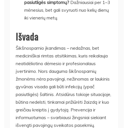
pasiutligės simptomų?
Dažniausiai per 1–3
mėnesius, bet gali svyruoti nuo kelių dienų
iki vienerių metų.
Išvada
Šikšnosparnio įkandimas – nedažnas, bet
mediciniškai rimtas atsitikimas, kuris reikalauja
neatidėliotino dėmesio ir profesionalaus
įvertinimo. Nors dauguma šikšnosparnių
žmonėms nėra pavojingi, nežinomas ar laukinis
gyvūnas visada gali būti infekcijų (ypač
pasiutligės) šaltinis. Atsidūrus tokioje situacijoje,
būtina nedelsti, tinkamai prižiūrėti žaizdą ir kuo
greičiau kreiptis į gydytoją. Prevencija ir
informuotumas – svarbiausi žingsniai siekiant
išvengti pavojingų sveikatos pasekmių.