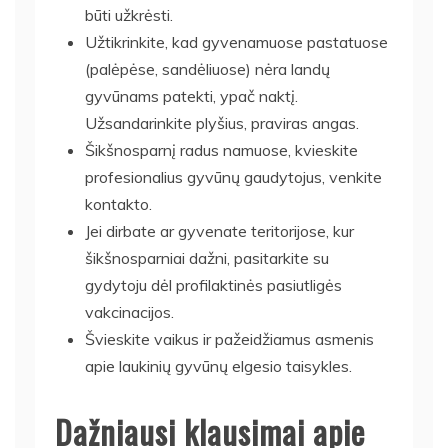
būti užkrėsti.
Užtikrinkite, kad gyvenamuose pastatuose
(palėpėse, sandėliuose) nėra landų
gyvūnams patekti, ypač naktį.
Užsandarinkite plyšius, praviras angas.
Šikšnosparnį radus namuose, kvieskite
profesionalius gyvūnų gaudytojus, venkite
kontakto.
Jei dirbate ar gyvenate teritorijose, kur
šikšnosparniai dažni, pasitarkite su
gydytoju dėl profilaktinės pasiutligės
vakcinacijos.
Švieskite vaikus ir pažeidžiamus asmenis
apie laukinių gyvūnų elgesio taisykles.
Dažniausi klausimai apie