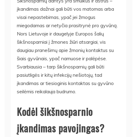
Šikšnosparnių dantys yra smulkūs ir aštrūs –
įkandimas dažnai gali būti vos matomas arba
visai nepastebimas, ypač jei žmogus
miegodamas ar netyčia prasitrynė pro gyvūną.
Nors Lietuvoje ir daugelyje Europos šalių
šikšnosparniai į žmones žiūri atsargiai, vis
daugiau pranešimų apie žmonių kontaktus su
šiais gyvūnais, ypač namuose ir palėpėse.
Svarbiausia – tarp šikšnosparnių gali būti
pasiutligės ir kitų infekcijų nešiotojų, tad
įkandimas ar tiesioginis kontaktas su gyvūno
seilėmis reikalauja budrumo.
Kodėl šikšnosparnio
įkandimas pavojingas?