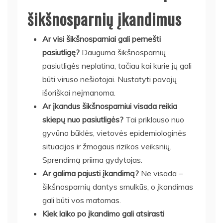
šikšnosparnių įkandimus
Ar visi šikšnosparniai gali pernešti
pasiutligę?
Dauguma šikšnosparnių
pasiutligės neplatina, tačiau kai kurie jų gali
būti viruso nešiotojai. Nustatyti pavojų
išoriškai neįmanoma.
Ar įkandus šikšnosparniui visada reikia
skiepų nuo pasiutligės?
Tai priklauso nuo
gyvūno būklės, vietovės epidemiologinės
situacijos ir žmogaus rizikos veiksnių.
Sprendimą priima gydytojas.
Ar galima pajusti įkandimą?
Ne visada –
šikšnosparnių dantys smulkūs, o įkandimas
gali būti vos matomas.
Kiek laiko po įkandimo gali atsirasti