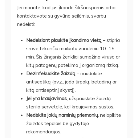
Jei manote, kad jus įkando šikšnosparnis arba
kontaktavote su gyvūno seilėmis, svarbu
nedelsti:
Nedelsiant plaukite įkandimo vietą
– stipria
srove tekančiu muiluotu vandeniu 10–15
min. Šis žingsnis ženkliai sumažina viruso ar
kitų patogenų patekimo į organizmą riziką.
Dezinfekuokite žaizdą
– naudokite
antiseptiką (pvz., jodo tirpalą, betadiną ar
kitą antiseptinį skystį).
Jei yra kraujavimas
, užspauskite žaizdą
sterilia servetėle, kol kraujavimas sustos.
Nedėkite jokių naminių priemonių
, nelopikite
žaizdos tepalais be gydytojo
rekomendacijos.