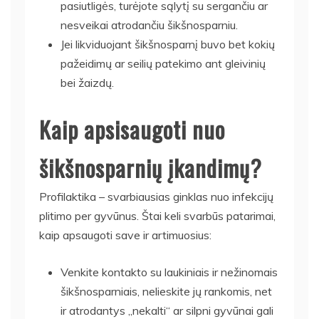
pasiutligės, turėjote sąlytį su sergančiu ar
nesveikai atrodančiu šikšnosparniu.
Jei likviduojant šikšnosparnį buvo bet kokių
pažeidimų ar seilių patekimo ant gleivinių
bei žaizdų.
Kaip apsisaugoti nuo
šikšnosparnių įkandimų?
Profilaktika – svarbiausias ginklas nuo infekcijų
plitimo per gyvūnus. Štai keli svarbūs patarimai,
kaip apsaugoti save ir artimuosius:
Venkite kontakto su laukiniais ir nežinomais
šikšnosparniais, nelieskite jų rankomis, net
ir atrodantys „nekalti“ ar silpni gyvūnai gali