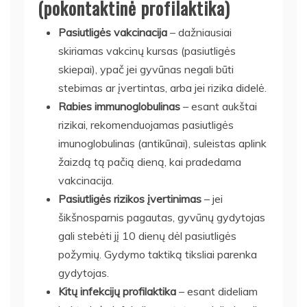
(pokontaktinė profilaktika)
Pasiutligės vakcinacija
– dažniausiai
skiriamas vakcinų kursas (pasiutligės
skiepai), ypač jei gyvūnas negali būti
stebimas ar įvertintas, arba jei rizika didelė.
Rabies immunoglobulinas
– esant aukštai
rizikai, rekomenduojamas pasiutligės
imunoglobulinas (antikūnai), suleistas aplink
žaizdą tą pačią dieną, kai pradedama
vakcinacija.
Pasiutligės rizikos įvertinimas
– jei
šikšnosparnis pagautas, gyvūnų gydytojas
gali stebėti jį 10 dienų dėl pasiutligės
požymių. Gydymo taktiką tiksliai parenka
gydytojas.
Kitų infekcijų profilaktika
– esant dideliam