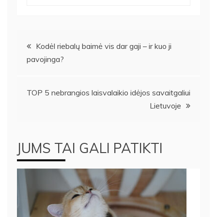
Navigacija
Kodėl riebalų baimė vis dar gaji – ir kuo ji
pavojinga?
tarp
įrašų
TOP 5 nebrangios laisvalaikio idėjos savaitgaliui
Lietuvoje
JUMS TAI GALI PATIKTI