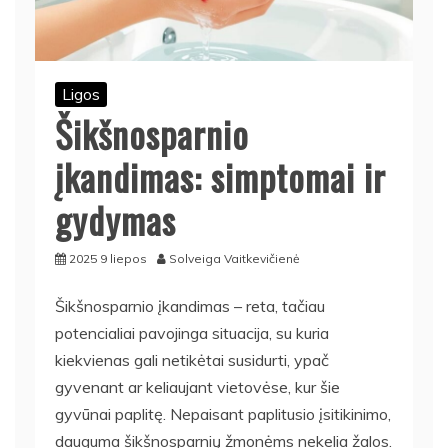
Ligos
Šikšnosparnio
įkandimas: simptomai ir
gydymas
2025 9 liepos
Solveiga Vaitkevičienė
Šikšnosparnio įkandimas – reta, tačiau
potencialiai pavojinga situacija, su kuria
kiekvienas gali netikėtai susidurti, ypač
gyvenant ar keliaujant vietovėse, kur šie
gyvūnai paplitę. Nepaisant paplitusio įsitikinimo,
dauguma šikšnosparnių žmonėms nekelia žalos.