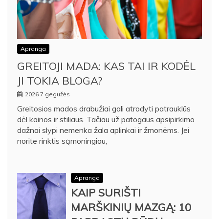
Apranga
GREITOJI MADA: KAS TAI IR KODĖL
JI TOKIA BLOGA?
2026 7 gegužės
Greitosios mados drabužiai gali atrodyti patrauklūs
dėl kainos ir stiliaus. Tačiau už patogaus apsipirkimo
dažnai slypi nemenka žala aplinkai ir žmonėms. Jei
norite rinktis sąmoningiau,
Apranga
KAIP SURIŠTI
MARŠKINIŲ MAZGĄ: 10