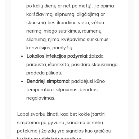
po kelių dienų ar net po metų). Jie apima
karščiavimą, silpnumą, dilgčiojimą ar
skausmą ties įkandimo vieta, vėliau –
nerimą, miego sutrikimus, raumenų
silpnumą, rijimo, kvėpavimo sunkumus,
konvulsijas, paralyžių.
Lokalios infekcijos požymiai
: žaizda
parausta, išbrinksta, pasidaro skausminga,
pradeda pūliuoti.
Bendrieji simptomai
: padidėjusi kūno
temperatūra, silpnumas, bendras
negalavimas.
Labai svarbu žinoti, kad bet kokie įtartini
simptomai po gyvūno įkandimo ar seilių
patekimo į žaizdą yra signalas kuo greičiau
kreiptis medicininės pagalbos.