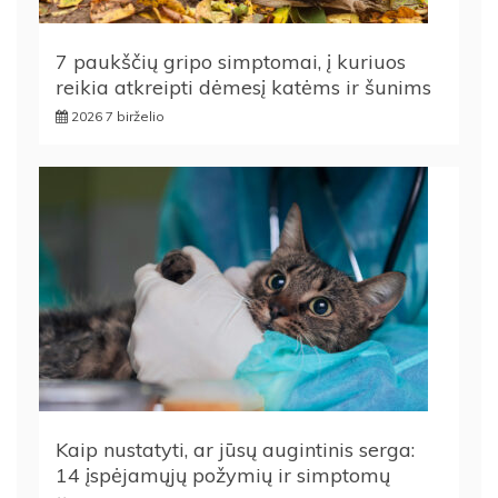
7 paukščių gripo simptomai, į kuriuos
reikia atkreipti dėmesį katėms ir šunims
2026 7 birželio
Kaip nustatyti, ar jūsų augintinis serga:
14 įspėjamųjų požymių ir simptomų