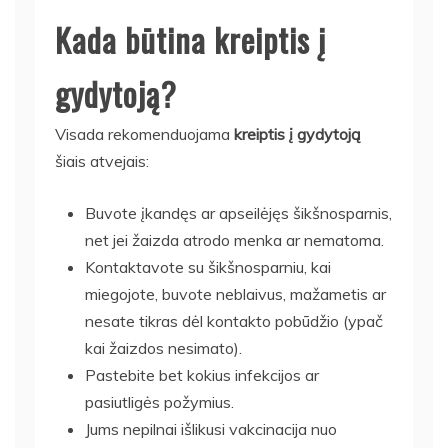
Kada būtina kreiptis į
gydytoją?
Visada rekomenduojama
kreiptis į gydytoją
šiais atvejais:
Buvote įkandęs ar apseilėjęs šikšnosparnis,
net jei žaizda atrodo menka ar nematoma.
Kontaktavote su šikšnosparniu, kai
miegojote, buvote neblaivus, mažametis ar
nesate tikras dėl kontakto pobūdžio (ypač
kai žaizdos nesimato).
Pastebite bet kokius infekcijos ar
pasiutligės požymius.
Jums nepilnai išlikusi vakcinacija nuo