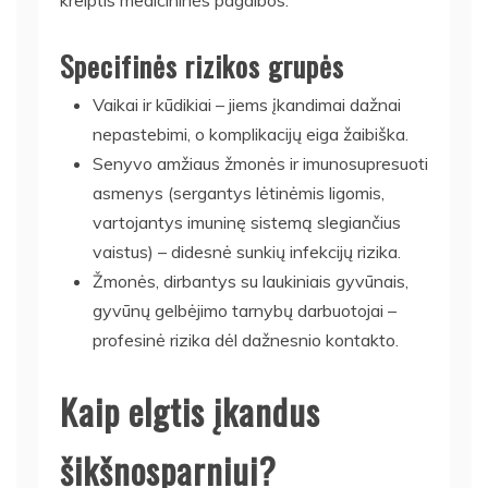
Specifinės rizikos grupės
Vaikai ir kūdikiai – jiems įkandimai dažnai
nepastebimi, o komplikacijų eiga žaibiška.
Senyvo amžiaus žmonės ir imunosupresuoti
asmenys (sergantys lėtinėmis ligomis,
vartojantys imuninę sistemą slegiančius
vaistus) – didesnė sunkių infekcijų rizika.
Žmonės, dirbantys su laukiniais gyvūnais,
gyvūnų gelbėjimo tarnybų darbuotojai –
profesinė rizika dėl dažnesnio kontakto.
Kaip elgtis įkandus
šikšnosparniui?