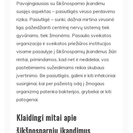
Pavojingiausias su šikšnosparnio įkandimu
susijęs aspektas – pasiutligės viruso perdavimo
rizika. Pasiutligė – sunki, dažnai mirtina virusinė
liga, pažeidžianti centrinę nervų sistemą tiek
gyvūnams, tiek žmonėms. Pasaulio sveikatos
organizacija ir sveikatos priežiūros institucijos
visame pasaulyje į šikšnosparnių įkandimus žiūri
rimtai, primindamos, kad net ir nedideliai, vos
pastebimiems sužeidimams reikia skubaus
įvertinimo. Be pasiutligės, galimi ir kiti infekciniai
susirgimai, kai per pažeistą odą į žmogaus
organizmą patenka bakterijos, grybeliai ar kiti
patogenai.
Klaidingi mitai apie
šikšnosparnių įkandimus