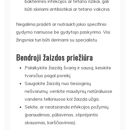
bakterinės infekcijos ar tetano rizikai, gali
būti skiriami antibiotikai ar tetano vakcina.
Negalima pradėti ar nutraukti jokio specifinio
gydymo namuose be gydytojo paskyrimo. Visi
žingsniai turi būti derinami su specialistu.
Bendroji žaizdos priežiūra
Palaikykite žaizdą švarią ir sausą, keiskite
tvarsčius pagal poreikį.
Saugokite žaizdą nuo tiesioginių
nešvarumų, venkite maudynių natūraliuose
vandens telkiniuose kol žaizda užgis.
Sekite, ar neatsiranda infekcijos požymių
(paraudimas, pūliavimas, stiprėjantis
skausmas, karščiavimas).