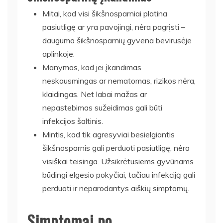
Mitai, kad visi šikšnosparniai platina
pasiutligę ar yra pavojingi, nėra pagrįsti –
dauguma šikšnosparnių gyvena bevirusėje
aplinkoje.
Manymas, kad jei įkandimas
neskausmingas ar nematomas, rizikos nėra,
klaidingas. Net labai mažas ar
nepastebimas sužeidimas gali būti
infekcijos šaltinis.
Mintis, kad tik agresyviai besielgiantis
šikšnosparnis gali perduoti pasiutligę, nėra
visiškai teisinga. Užsikrėtusiems gyvūnams
būdingi elgesio pokyčiai, tačiau infekciją gali
perduoti ir neparodantys aiškių simptomų.
Simptomai po