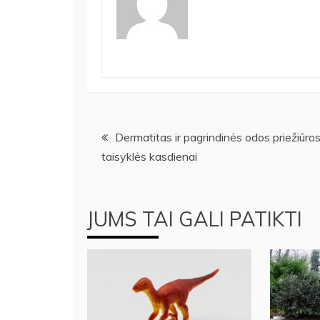
Navigacija
Dermatitas ir pagrindinės odos priežiūro
taisyklės kasdienai
tarp
įrašų
JUMS TAI GALI PATIKTI