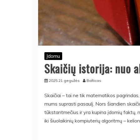
Įdomu
Skaičių istorija: nuo 
2025 21 gegužės
Balticas
Skaičiai – tai ne tik matematikos pagrindas,
mums suprasti pasaulį. Nors šiandien skaiči
tūkstantmečius ir yra kupina įdomių faktų, n
iki šiuolaikinių kompiuterių algoritmų – kelion