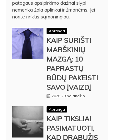
patogaus apsipirkimo dažnai slypi
nemenka žala aplinkai ir žmonėms. Jei
norite rinktis sąmoningiau,
Apranga
KAIP SURIŠTI
MARŠKINIŲ
MAZGĄ: 10
PAPRASTŲ
BŪDŲ PAKEISTI
SAVO ĮVAIZDĮ
2026 29 balandžio
Apranga
KAIP TIKSLIAI
PASIMATUOTI,
KAD DRABUŽIS