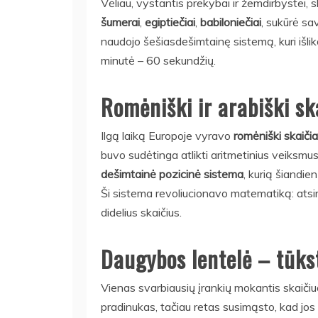
Vėliau, vystantis prekybai ir žemdirbystei, s
šumerai
,
egiptiečiai
,
babiloniečiai
, sukūrė sa
naudojo šešiasdešimtainę sistemą, kuri išlik
minutė – 60 sekundžių.
Romėniški ir arabiški sk
Ilgą laiką Europoje vyravo
romėniški skaičia
buvo sudėtinga atlikti aritmetinius veiksmus.
dešimtainė pozicinė sistema
, kurią šiandie
Ši sistema revoliucionavo matematiką: atsirad
didelius skaičius.
Daugybos lentelė – tūks
Vienas svarbiausių įrankių mokantis skaičiu
pradinukas, tačiau retas susimąsto, kad jos 