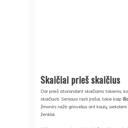
Skaičiai prieš skaičius
Dar prieš atsirandant skaičiams tokiems, k
skaičiuoti. Seniausi rasti įrašai, tokie kaip
Iš
žmonės raižė griovelius ant kaulų, siekdami fi
ženklai.