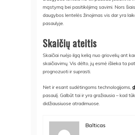
mąstymą bei pasitikėjimą savimi. Nors šiais 
daugybos lentelės žinojimas vis dar yra l
pasaulyje.
Skaičių ateitis
Skaičiai nuėjo ilgą kelią nuo griovelių ant kaul
skaičiavimų. Vis dėlto, jų esmė išlieka ta pa
prognozuoti ir suprasti.
Net ir esant sudėtingoms technologijoms,
d
pasaulį. Galbūt tai ir yra gražiausia – kad t
didžiausiuose atradimuose.
Balticas