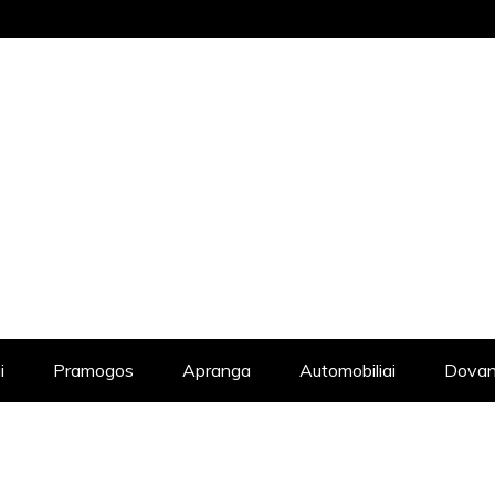
STRAIPSNIŲ KATALOGAS, KADANGI KIE
i
Pramogos
Apranga
Automobiliai
Dovan