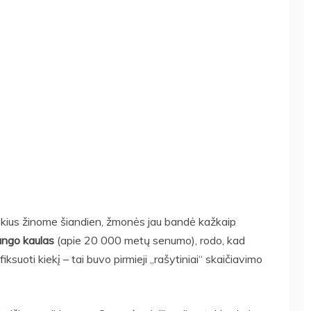
okius žinome šiandien, žmonės jau bandė kažkaip
ango kaulas
(apie 20 000 metų senumo), rodo, kad
ksuoti kiekį – tai buvo pirmieji „rašytiniai“ skaičiavimo