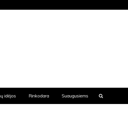
KVIENĄ DIENĄ YRA SKELBIAMOS
ų idėjos
Rinkodara
Suaugusiems