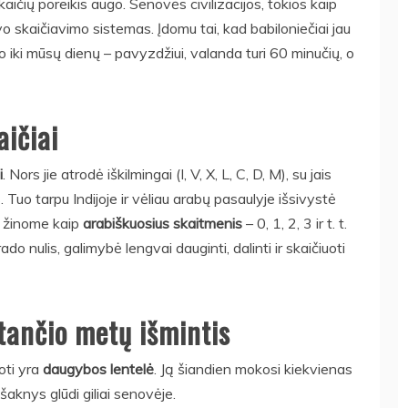
kaičių poreikis augo. Senovės civilizacijos, tokios kaip
vo skaičiavimo sistemas. Įdomu tai, kad babiloniečiai jau
o iki mūsų dienų – pavyzdžiui, valanda turi 60 minučių, o
aičiai
i
. Nors jie atrodė iškilmingai (I, V, X, L, C, D, M), su jais
 Tuo tarpu Indijoje ir vėliau arabų pasaulyje išsivystė
n žinome kaip
arabiškuosius skaitmenis
– 0, 1, 2, 3 ir t. t.
o nulis, galimybė lengvai dauginti, dalinti ir skaičiuoti
tančio metų išmintis
oti yra
daugybos lentelė
. Ją šiandien mokosi kiekvienas
šaknys glūdi giliai senovėje.