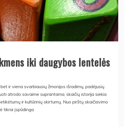
akmens iki daugybos lentelės
 bet ir viena svarbiausių žmonijos išradimų, padėjusių
uoti atrodo savaime suprantama, skaičių istorija siekia
etikėtumų ir kultūrinių skirtumų. Nuo pirštų skaičiavimo
ė tikrai įspūdinga.