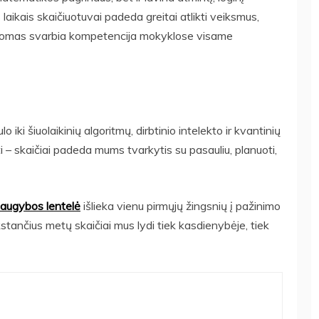
laikais skaičiuotuvai padeda greitai atlikti veiksmus,
aikomas svarbia kompetencija mokyklose visame
o iki šiuolaikinių algoritmų, dirbtinio intelekto ir kvantinių
ti – skaičiai padeda mums tvarkytis su pasauliu, planuoti,
augybos lentelė
išlieka vienu pirmųjų žingsnių į pažinimo
ūkstančius metų skaičiai mus lydi tiek kasdienybėje, tiek