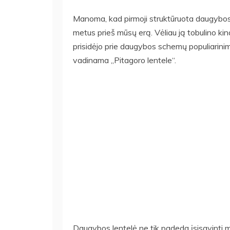
Manoma, kad pirmoji struktūruota daugybos
metus prieš mūsų erą. Vėliau ją tobulino kina
prisidėjo prie daugybos schemų populiarinim
vadinama „Pitagoro lentele“.
Daugybos lentelė ne tik padeda įsisavinti ma