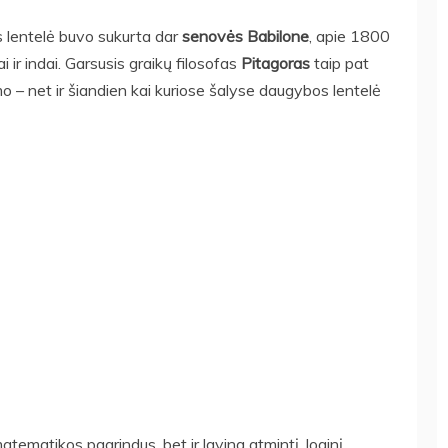
 lentelė buvo sukurta dar
senovės Babilone
, apie 1800
i ir indai. Garsusis graikų filosofas
Pitagoras
taip pat
o – net ir šiandien kai kuriose šalyse daugybos lentelė
tematikos pagrindus, bet ir lavina atmintį, loginį