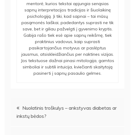
mentorė, kurios tekstai apjungia senąsias
sapnų interpretacijos tradicijas ir šiuolaikinę
psichologiją. Ji tiki, kad sapnai – tai mūsų
pasąmonės laiškai, padedantys suprasti ne tik
save, bet ir giliau pažvelgti į gyvenimo kryptis.
Gabija rašo tiek esė apie sapnų reikšmę, tiek
praktinius vadovus, kaip suprasti
pasikartojančius motyvus ar paslėptus
jausmus, atsiskleidžiančius per naktines vizijas.
Jos tekstuose dažnai pinasi mitologija, gamtos
simboliai ir subtili intuicija, kviečianti skaitytoją
pasinerti į sapnų pasaulio gelmes.
Navigacija
Nuolatinis troškulys – ankstyvas diabetas ar
inkstų bėdos?
tarp