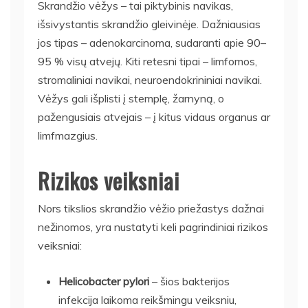
Skrandžio vėžys – tai piktybinis navikas,
išsivystantis skrandžio gleivinėje. Dažniausias
jos tipas – adenokarcinoma, sudaranti apie 90–
95 % visų atvejų. Kiti retesni tipai – limfomos,
stromaliniai navikai, neuroendokrininiai navikai.
Vėžys gali išplisti į stemplę, žarnyną, o
pažengusiais atvejais – į kitus vidaus organus ar
limfmazgius.
Rizikos veiksniai
Nors tikslios skrandžio vėžio priežastys dažnai
nežinomos, yra nustatyti keli pagrindiniai rizikos
veiksniai:
Helicobacter pylori
– šios bakterijos
infekcija laikoma reikšmingu veiksniu,