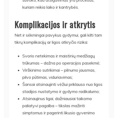
suvokti, kad atsigavimas yra procesas,
kuriam reikia laiko ir kantrybės.
Komplikacijos ir atkrytis
Net ir sėkmingai pavykus gydymui, gali kilti tam
tikrų komplikacijų ar ligos atkryčio rizika:
Svorio netekimas ir maistinių medžiagų
trūkumas – dažna po operacijos pasekmė;
Virškinimo sutrikimai – pilnumo jausmas,
pilvo pūtimas, viduriavimas;
Šansai atsinaujinti vėžiui priklauso nuo ligos
stadijos nustatymo ir gydymo radikalumo;
Atsinaujinus ligai, dažniausiai taikoma
paliatyvi pagalba – tikslas mažinti
simptomus ir pagerinti likusio gyvenimo