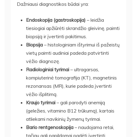
Dažniausi diagnostikos būdai yra:
Endoskopija (gastroskopija)
– leidžia
tiesiogiai apžiūrėti skrandžio gleivinę, paimti
biopsiją ir įvertinti pakitimus.
Biopsija
– histologiniam ištyrimui iš pažeistų
vietų paimti audiniai padeda patvirtinti
vėžio diagnozę.
Radiologiniai tyrimai
– ultragarsas,
kompiuterinė tomografija (KT), magnetinis
rezonansas (MR), kurie padeda įvertinti
vėžio išplitimą.
Kraujo tyrimai
– gali parodyti anemiją
(geležies, vitamino B12 trūkumą), kartais
atliekami navikinių žymenų tyrimai.
Bario rentgenoskopija
– naudojama retai,
tačiau gali papildomai padėti įvertinti