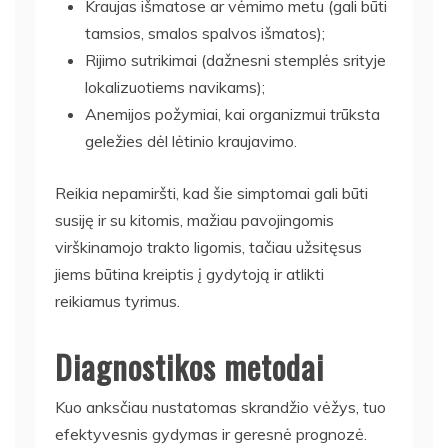
Kraujas išmatose ar vėmimo metu (gali būti
tamsios, smalos spalvos išmatos);
Rijimo sutrikimai (dažnesni stemplės srityje
lokalizuotiems navikams);
Anemijos požymiai, kai organizmui trūksta
geležies dėl lėtinio kraujavimo.
Reikia nepamiršti, kad šie simptomai gali būti
susiję ir su kitomis, mažiau pavojingomis
virškinamojo trakto ligomis, tačiau užsitęsus
jiems būtina kreiptis į gydytoją ir atlikti
reikiamus tyrimus.
Diagnostikos metodai
Kuo anksčiau nustatomas skrandžio vėžys, tuo
efektyvesnis gydymas ir geresnė prognozė.