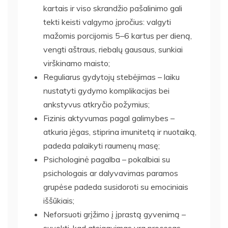
kartais ir viso skrandžio pašalinimo gali
tekti keisti valgymo įpročius: valgyti
mažomis porcijomis 5–6 kartus per dieną,
vengti aštraus, riebalų gausaus, sunkiai
virškinamo maisto;
Reguliarus gydytojų stebėjimas – laiku
nustatyti gydymo komplikacijas bei
ankstyvus atkryčio požymius;
Fizinis aktyvumas pagal galimybes –
atkuria jėgas, stiprina imunitetą ir nuotaiką,
padeda palaikyti raumenų masę;
Psichologinė pagalba – pokalbiai su
psichologais ar dalyvavimas paramos
grupėse padeda susidoroti su emociniais
iššūkiais;
Neforsuoti grįžimo į įprastą gyvenimą –