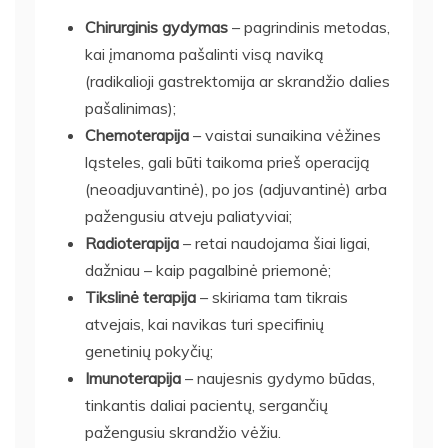
Chirurginis gydymas
– pagrindinis metodas,
kai įmanoma pašalinti visą naviką
(radikalioji gastrektomija ar skrandžio dalies
pašalinimas);
Chemoterapija
– vaistai sunaikina vėžines
ląsteles, gali būti taikoma prieš operaciją
(neoadjuvantinė), po jos (adjuvantinė) arba
pažengusiu atveju paliatyviai;
Radioterapija
– retai naudojama šiai ligai,
dažniau – kaip pagalbinė priemonė;
Tikslinė terapija
– skiriama tam tikrais
atvejais, kai navikas turi specifinių
genetinių pokyčių;
Imunoterapija
– naujesnis gydymo būdas,
tinkantis daliai pacientų, sergančių
pažengusiu skrandžio vėžiu.