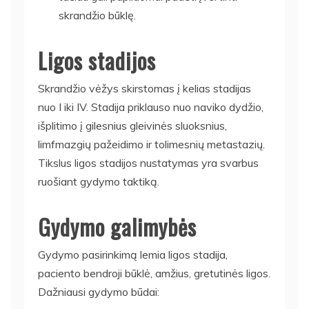
skrandžio būklę.
Ligos stadijos
Skrandžio vėžys skirstomas į kelias stadijas
nuo I iki IV. Stadija priklauso nuo naviko dydžio,
išplitimo į gilesnius gleivinės sluoksnius,
limfmazgių pažeidimo ir tolimesnių metastazių.
Tikslus ligos stadijos nustatymas yra svarbus
ruošiant gydymo taktiką.
Gydymo galimybės
Gydymo pasirinkimą lemia ligos stadija,
paciento bendroji būklė, amžius, gretutinės ligos.
Dažniausi gydymo būdai: