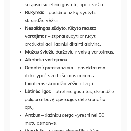
susijusiu su lėtiniu gastritu, opa ir vėžiu.
Rūkymas
– padidina riziką vystytis
skrandžio vėžiui.
Nesaikingas sūdyto, rūkyto maisto
vartojimas
– stipriai sūdyti ar rūkyti
produktai gali ilgainiui dirginti gleivinę.
Mažas šviežių daržovių ir vaisių vartojimas
.
Alkoholio vartojimas
.
Genetinė predispozicija
– paveldimumo
įtaka ypač svarbi šeimos nariams,
turintiems skrandžio vėžio atvejų.
Lėtinės ligos
– atrofinis gastritas, skrandžio
polipai ar buvę operacijos dėl skrandžio
opų.
Amžius
– dažniau serga vyresni nei 50
metų asmenys.
Vyrų lytis
– vyrams skrandžio vėžys