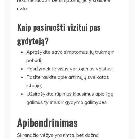
rekomenduoti ir be simptomų, jei yra didelė
rizika.
Kaip pasiruošti vizitui pas
gydytoją?
Aprašykite savo simptomus, jų trukmę ir
pobūdį;
Pasižymėkite visus vartojamus vaistus;
Pasiteiraukite apie artimųjų sveikatos
istoriją;
Užsirašykite rūpimus klausimus apie ligą,
galimus tyrimus ir gydymo galimybes.
Apibendrinimas
Skrandžio vėžys yra rimta, bet dažnai