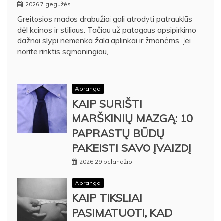
2026 7 gegužės
Greitosios mados drabužiai gali atrodyti patrauklūs
dėl kainos ir stiliaus. Tačiau už patogaus apsipirkimo
dažnai slypi nemenka žala aplinkai ir žmonėms. Jei
norite rinktis sąmoningiau,
Apranga
KAIP SURIŠTI
MARŠKINIŲ MAZGĄ: 10
PAPRASTŲ BŪDŲ
PAKEISTI SAVO ĮVAIZDĮ
2026 29 balandžio
Apranga
KAIP TIKSLIAI
PASIMATUOTI, KAD