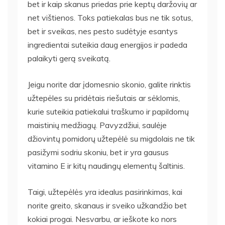
bet ir kaip skanus priedas prie keptų daržovių ar
net vištienos. Toks patiekalas bus ne tik sotus,
bet ir sveikas, nes pesto sudėtyje esantys
ingredientai suteikia daug energijos ir padeda
palaikyti gerą sveikatą.
Jeigu norite dar įdomesnio skonio, galite rinktis
užtepėles su pridėtais riešutais ar sėklomis,
kurie suteikia patiekalui traškumo ir papildomų
maistinių medžiagų. Pavyzdžiui, saulėje
džiovintų pomidorų užtepėlė su migdolais ne tik
pasižymi sodriu skoniu, bet ir yra gausus
vitamino E ir kitų naudingų elementų šaltinis.
Taigi, užtepėlės yra idealus pasirinkimas, kai
norite greito, skanaus ir sveiko užkandžio bet
kokiai progai. Nesvarbu, ar ieškote ko nors