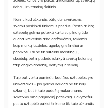
žoleles, kurios yra puikus antioksidantų, sveikųjų
riebalų ir vitaminų šaltinis.
Norint, kad užkandis būtų dar sveikesnis,
svarbu pasirinkti tinkamus priedus. Pesto ar kitą
užtepėlę galima pateikti kartu su pilno grūdo
duona, krekeriais arba daržovėmis, tokiomis
kaip morkų lazdelės, agurkų griežinėliai ar
paprikos. Tai ne tik suteikia maistingųjų
skaidulų, bet ir padeda išlaikyti sveiką balansą
tarp angliavandenių, baltymų ir riebalų.
Taip pat verta paminėti, kad šios užtepėlės yra
universalios – jas galima naudoti ne tik kaip
užkandį, bet ir kaip padažą makaronams,
salotoms arba pagrindinį patiekalą. Pavyzdžiui,
pesto užtepėlė puikiai tinka ne tik kaip užkandis,