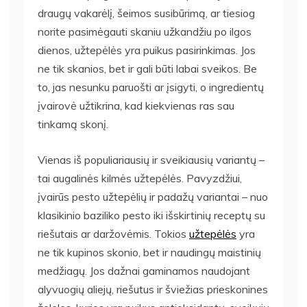
draugų vakarėlį, šeimos susibūrimą, ar tiesiog
norite pasimėgauti skaniu užkandžiu po ilgos
dienos, užtepėlės yra puikus pasirinkimas. Jos
ne tik skanios, bet ir gali būti labai sveikos. Be
to, jas nesunku paruošti ar įsigyti, o ingredientų
įvairovė užtikrina, kad kiekvienas ras sau
tinkamą skonį.
Vienas iš populiariausių ir sveikiausių variantų –
tai augalinės kilmės užtepėlės. Pavyzdžiui,
įvairūs pesto užtepėlių ir padažų variantai – nuo
klasikinio baziliko pesto iki išskirtinių receptų su
riešutais ar daržovėmis. Tokios
užtepėlės
yra
ne tik kupinos skonio, bet ir naudingų maistinių
medžiagų. Jos dažnai gaminamos naudojant
alyvuogių aliejų, riešutus ir šviežias prieskonines