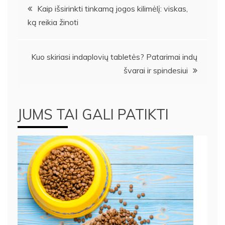
Navigacija
Kaip išsirinkti tinkamą jogos kilimėlį: viskas,
ką reikia žinoti
tarp
įrašų
Kuo skiriasi indaplovių tabletės? Patarimai indų
švarai ir spindesiui
JUMS TAI GALI PATIKTI