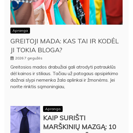
Apranga
GREITOJI MADA: KAS TAI IR KODĖL
JI TOKIA BLOGA?
2026 7 gegužės
Greitosios mados drabužiai gali atrodyti patrauklūs
dėl kainos ir stiliaus. Tačiau už patogaus apsipirkimo
dažnai slypi nemenka žala aplinkai ir žmonėms. Jei
norite rinktis sąmoningiau,
Apranga
KAIP SURIŠTI
MARŠKINIŲ MAZGĄ: 10