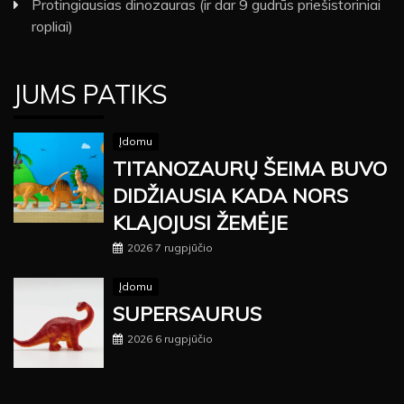
Protingiausias dinozauras (ir dar 9 gudrūs priešistoriniai
ropliai)
JUMS PATIKS
Įdomu
TITANOZAURŲ ŠEIMA BUVO
DIDŽIAUSIA KADA NORS
KLAJOJUSI ŽEMĖJE
2026 7 rugpjūčio
Įdomu
SUPERSAURUS
2026 6 rugpjūčio