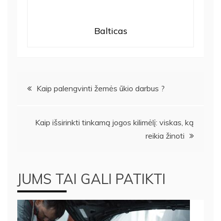
Balticas
Navigacija
Kaip palengvinti žemės ūkio darbus ?
tarp
Kaip išsirinkti tinkamą jogos kilimėlį: viskas, ką
įrašų
reikia žinoti
JUMS TAI GALI PATIKTI