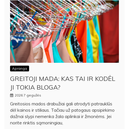
Apranga
GREITOJI MADA: KAS TAI IR KODĖL
JI TOKIA BLOGA?
2026 7 gegužės
Greitosios mados drabužiai gali atrodyti patrauklūs
dėl kainos ir stiliaus. Tačiau už patogaus apsipirkimo
dažnai slypi nemenka žala aplinkai ir žmonėms. Jei
norite rinktis sąmoningiau,