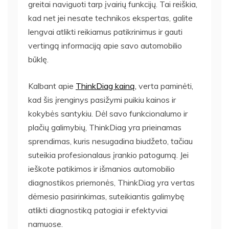
greitai naviguoti tarp įvairių funkcijų. Tai reiškia,
kad net jei nesate technikos ekspertas, galite
lengvai atlikti reikiamus patikrinimus ir gauti
vertingą informaciją apie savo automobilio
būklę.
Kalbant apie
ThinkDiag kainą,
verta paminėti,
kad šis įrenginys pasižymi puikiu kainos ir
kokybės santykiu. Dėl savo funkcionalumo ir
plačių galimybių, ThinkDiag yra prieinamas
sprendimas, kuris nesugadina biudžeto, tačiau
suteikia profesionalaus įrankio patogumą. Jei
ieškote patikimos ir išmanios automobilio
diagnostikos priemonės, ThinkDiag yra vertas
dėmesio pasirinkimas, suteikiantis galimybę
atlikti diagnostiką patogiai ir efektyviai
namuose.