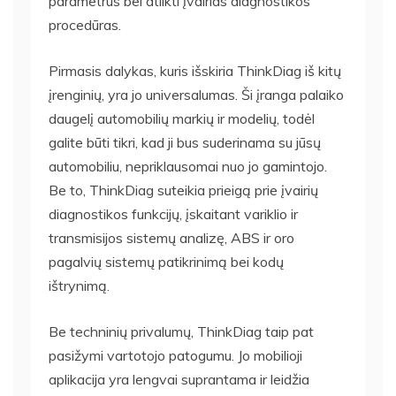
parametrus bei atlikti įvairias diagnostikos
procedūras.
Pirmasis dalykas, kuris išskiria ThinkDiag iš kitų
įrenginių, yra jo universalumas. Ši įranga palaiko
daugelį automobilių markių ir modelių, todėl
galite būti tikri, kad ji bus suderinama su jūsų
automobiliu, nepriklausomai nuo jo gamintojo.
Be to, ThinkDiag suteikia prieigą prie įvairių
diagnostikos funkcijų, įskaitant variklio ir
transmisijos sistemų analizę, ABS ir oro
pagalvių sistemų patikrinimą bei kodų
ištrynimą.
Be techninių privalumų, ThinkDiag taip pat
pasižymi vartotojo patogumu. Jo mobilioji
aplikacija yra lengvai suprantama ir leidžia