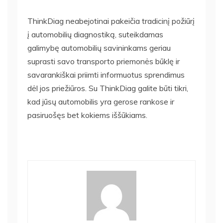
ThinkDiag neabejotinai pakeičia tradicinį požiūrį
į automobilių diagnostiką, suteikdamas
galimybę automobilių savininkams geriau
suprasti savo transporto priemonės būklę ir
savarankiškai priimti informuotus sprendimus
dėl jos priežiūros. Su ThinkDiag galite būti tikri,
kad jūsų automobilis yra gerose rankose ir
pasiruošęs bet kokiems iššūkiams.