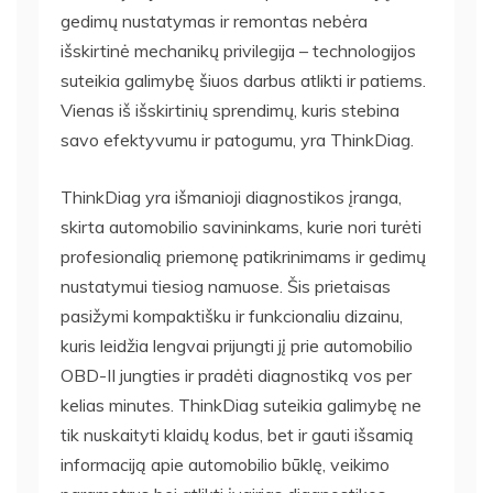
gedimų nustatymas ir remontas nebėra
išskirtinė mechanikų privilegija – technologijos
suteikia galimybę šiuos darbus atlikti ir patiems.
Vienas iš išskirtinių sprendimų, kuris stebina
savo efektyvumu ir patogumu, yra ThinkDiag.
ThinkDiag yra išmanioji diagnostikos įranga,
skirta automobilio savininkams, kurie nori turėti
profesionalią priemonę patikrinimams ir gedimų
nustatymui tiesiog namuose. Šis prietaisas
pasižymi kompaktišku ir funkcionaliu dizainu,
kuris leidžia lengvai prijungti jį prie automobilio
OBD-II jungties ir pradėti diagnostiką vos per
kelias minutes. ThinkDiag suteikia galimybę ne
tik nuskaityti klaidų kodus, bet ir gauti išsamią
informaciją apie automobilio būklę, veikimo