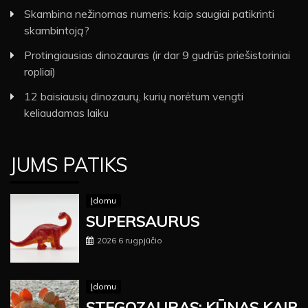
Skambina nežinomas numeris: kaip saugiai patikrinti
skambintoją?
Protingiausias dinozauras (ir dar 9 gudrūs priešistoriniai
ropliai)
12 baisiausių dinozaurų, kurių norėtum vengti
keliaudamas laiku
JUMS PATIKS
Įdomu
SUPERSAURUS
2026 6 rugpjūčio
Įdomu
STEGOZAURAS: KŪNAS KAIP