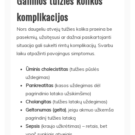
Galimos tulžies kolikos
komplikacijos
Nors daugeliu atvejų tulžies kolika praeina be
pasekmių, užsitęsusi ar dažnai pasikartojanti
situacija gali sukelti rimtų komplikacijų. Svarbu
laiku atpažinti pavojingus simptomus.
Ūminis cholecistitas
(tulžies pūslės
uždegimas)
Pankreatitas
(kasos uždegimas dėl
pagrindinio latako užsikimšimo)
Cholangitas
(tulžies latakų uždegimas)
Geltonumas (gelta)
, jeigu akmuo užkemša
pagrindinį tulžies lataką
Sepsis
(kraujo užkrėtimas) – retais, bet
ypač sunkiais atvejais