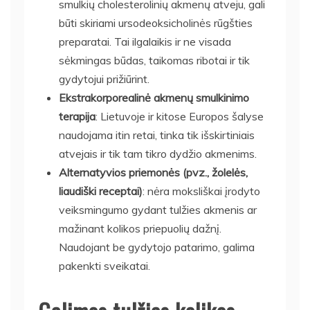
smulkių cholesterolinių akmenų atveju, gali
būti skiriami ursodeoksicholinės rūgšties
preparatai. Tai ilgalaikis ir ne visada
sėkmingas būdas, taikomas ribotai ir tik
gydytojui prižiūrint.
Ekstrakorporealinė akmenų smulkinimo
terapija
: Lietuvoje ir kitose Europos šalyse
naudojama itin retai, tinka tik išskirtiniais
atvejais ir tik tam tikro dydžio akmenims.
Alternatyvios priemonės (pvz., žolelės,
liaudiški receptai)
: nėra moksliškai įrodyto
veiksmingumo gydant tulžies akmenis ar
mažinant kolikos priepuolių dažnį.
Naudojant be gydytojo patarimo, galima
pakenkti sveikatai.