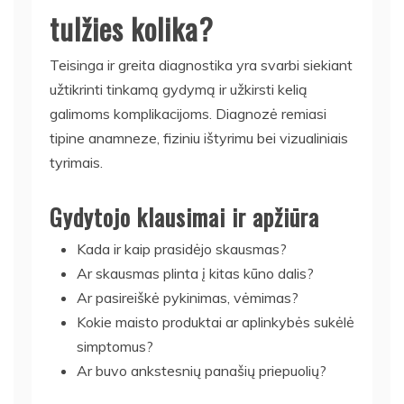
tulžies kolika?
Teisinga ir greita diagnostika yra svarbi siekiant
užtikrinti tinkamą gydymą ir užkirsti kelią
galimoms komplikacijoms. Diagnozė remiasi
tipine anamneze, fiziniu ištyrimu bei vizualiniais
tyrimais.
Gydytojo klausimai ir apžiūra
Kada ir kaip prasidėjo skausmas?
Ar skausmas plinta į kitas kūno dalis?
Ar pasireiškė pykinimas, vėmimas?
Kokie maisto produktai ar aplinkybės sukėlė
simptomus?
Ar buvo ankstesnių panašių priepuolių?