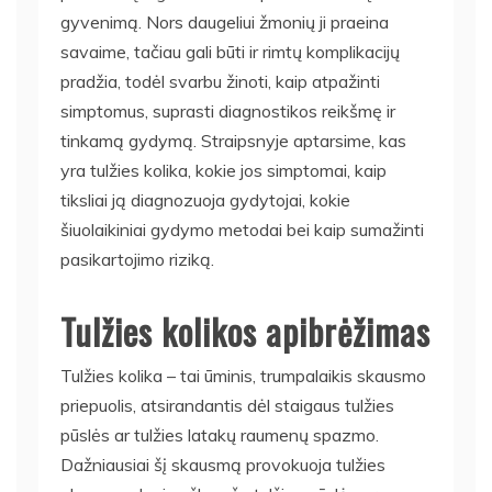
gyvenimą. Nors daugeliui žmonių ji praeina
savaime, tačiau gali būti ir rimtų komplikacijų
pradžia, todėl svarbu žinoti, kaip atpažinti
simptomus, suprasti diagnostikos reikšmę ir
tinkamą gydymą. Straipsnyje aptarsime, kas
yra tulžies kolika, kokie jos simptomai, kaip
tiksliai ją diagnozuoja gydytojai, kokie
šiuolaikiniai gydymo metodai bei kaip sumažinti
pasikartojimo riziką.
Tulžies kolikos apibrėžimas
Tulžies kolika – tai ūminis, trumpalaikis skausmo
priepuolis, atsirandantis dėl staigaus tulžies
pūslės ar tulžies latakų raumenų spazmo.
Dažniausiai šį skausmą provokuoja tulžies