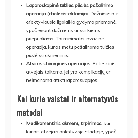
Laparoskopinė tulžies pūslės pašalinimo
operacija (cholecistektomija)
. Dažniausia ir
efektyviausia ilgalaikio gydymo priemonė,
ypač esant dažniems ar sunkiems
priepuoliams. Tai minimaliai invazinė
operacija, kurios metu pašalinama tulžies
pūslė su akmenimis.
Atviros chirurginės operacijos
. Retesniais
atvejais taikoma, jei yra komplikacijų ar
neįmanoma atlikti laparoskopijos.
Kai kurie vaistai ir alternatyvūs
metodai
Medikamentinis akmenų tirpinimas
: kai
kuriais atvejais ankstyvoje stadijoje, ypač