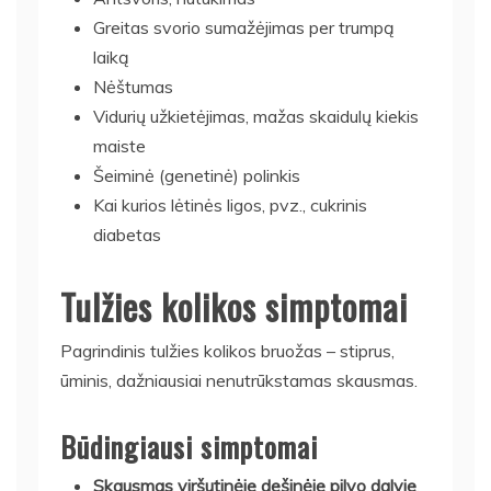
Greitas svorio sumažėjimas per trumpą
laiką
Nėštumas
Vidurių užkietėjimas, mažas skaidulų kiekis
maiste
Šeiminė (genetinė) polinkis
Kai kurios lėtinės ligos, pvz., cukrinis
diabetas
Tulžies kolikos simptomai
Pagrindinis tulžies kolikos bruožas – stiprus,
ūminis, dažniausiai nenutrūkstamas skausmas.
Būdingiausi simptomai
Skausmas viršutinėje dešinėje pilvo dalyje
.