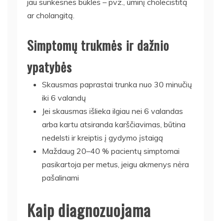
jau sunkesnes būkles – pvz., ūminį cholecistitą
ar cholangitą.
Simptomų trukmės ir dažnio
ypatybės
Skausmas paprastai trunka nuo 30 minučių
iki 6 valandų
Jei skausmas išlieka ilgiau nei 6 valandas
arba kartu atsiranda karščiavimas, būtina
nedelsti ir kreiptis į gydymo įstaigą
Maždaug 20–40 % pacientų simptomai
pasikartoja per metus, jeigu akmenys nėra
pašalinami
Kaip diagnozuojama