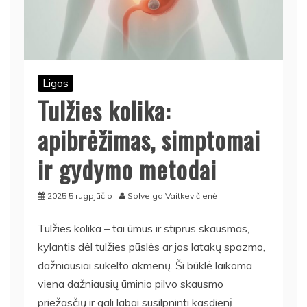
Ligos
Tulžies kolika:
apibrėžimas, simptomai
ir gydymo metodai
2025 5 rugpjūčio
Solveiga Vaitkevičienė
Tulžies kolika – tai ūmus ir stiprus skausmas,
kylantis dėl tulžies pūslės ar jos latakų spazmo,
dažniausiai sukelto akmenų. Ši būklė laikoma
viena dažniausių ūminio pilvo skausmo
priežasčių ir gali labai susilpninti kasdienį