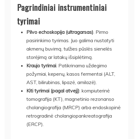
Pagrindiniai instrumentiniai
tyrimai
Pilvo echoskopija (ultragarsas)
. Pirmo
pasirinkimo tyrimas. Juo galima nustatyti
akmenų buvimą, tulžies pūslės sienelės
storėjimą ar latakų išsiplėtimą.
Kraujo tyrimai
. Patikrinama uždegimo
požymiai, kepenų, kasos fermentai (ALT,
AST, bilirubinas, lipazė, amilazė).
Kiti tyrimai (pagal atvejį)
: kompiuterinė
tomografija (KT), magnetinio rezonanso
cholangiografija (MRCP) arba endoskopinė
retrogradinė cholangiopankreatografija
(ERCP).