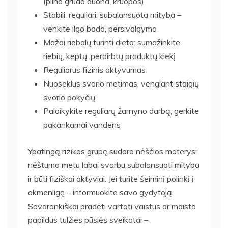
(pilno grūdo duona, kruopos)
Stabili, reguliari, subalansuota mityba –
venkite ilgo bado, persivalgymo
Mažai riebalų turinti dieta: sumažinkite
riebių, keptų, perdirbtų produktų kiekį
Reguliarus fizinis aktyvumas
Nuoseklus svorio metimas, vengiant staigių
svorio pokyčių
Palaikykite reguliarų žarnyno darbą, gerkite
pakankamai vandens
Ypatingą rizikos grupę sudaro nėščios moterys:
nėštumo metu labai svarbu subalansuoti mitybą
ir būti fiziškai aktyviai. Jei turite šeiminį polinkį į
akmenligę – informuokite savo gydytoją.
Savarankiškai pradėti vartoti vaistus ar maisto
papildus tulžies pūslės sveikatai –