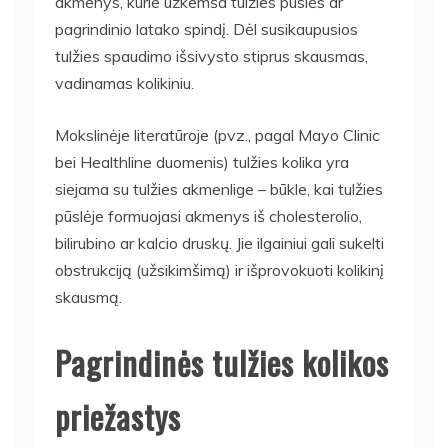
akmenys, kurie užkemša tulžies pūslės ar
pagrindinio latako spindį. Dėl susikaupusios
tulžies spaudimo išsivysto stiprus skausmas,
vadinamas kolikiniu.
Mokslinėje literatūroje (pvz., pagal Mayo Clinic
bei Healthline duomenis) tulžies kolika yra
siejama su tulžies akmenlige – būkle, kai tulžies
pūslėje formuojasi akmenys iš cholesterolio,
bilirubino ar kalcio druskų. Jie ilgainiui gali sukelti
obstrukciją (užsikimšimą) ir išprovokuoti kolikinį
skausmą.
Pagrindinės tulžies kolikos
priežastys