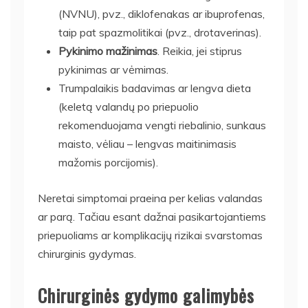
(NVNU), pvz., diklofenakas ar ibuprofenas,
taip pat spazmolitikai (pvz., drotaverinas).
Pykinimo mažinimas
. Reikia, jei stiprus
pykinimas ar vėmimas.
Trumpalaikis badavimas ar lengva dieta
(keletą valandų po priepuolio
rekomenduojama vengti riebalinio, sunkaus
maisto, vėliau – lengvas maitinimasis
mažomis porcijomis).
Neretai simptomai praeina per kelias valandas
ar parą. Tačiau esant dažnai pasikartojantiems
priepuoliams ar komplikacijų rizikai svarstomas
chirurginis gydymas.
Chirurginės gydymo galimybės