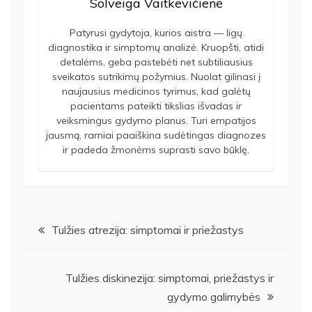
Solveiga Vaitkevičienė
Patyrusi gydytoja, kurios aistra — ligų
diagnostika ir simptomų analizė. Kruopšti, atidi
detalėms, geba pastebėti net subtiliausius
sveikatos sutrikimų požymius. Nuolat gilinasi į
naujausius medicinos tyrimus, kad galėtų
pacientams pateikti tikslias išvadas ir
veiksmingus gydymo planus. Turi empatijos
jausmą, ramiai paaiškina sudėtingas diagnozes
ir padeda žmonėms suprasti savo būklę.
Navigacija
Tulžies atrezija: simptomai ir priežastys
tarp
Tulžies diskinezija: simptomai, priežastys ir
įrašų
gydymo galimybės