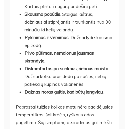
Kartais plinta į nugarą ar dešinį petį.
Skausmo pobūdis
. Staigus, aštrus,
dažniausiai stiprėjantis ir trunkantis nuo 30
minučių iki kelių valandų.
Pykinimas ir vėmimas
. Dažnai lydi skausmo
epizodą.
Pilvo pūtimas, nemalonus jausmas
skrandyje.
Diskomfortas po sunkaus, riebaus maisto
.
Dažnai kolika prasideda po sočios, riebių
patiekalų kupinos vakarienės.
Dažnas noras gultis, kad būtų lengviau
.
Paprastai tulžies kolikos metu nėra padidėjusios
temperatūros, šaltkrėčio, ryškaus odos
pageltimo. Šių simptomų atsiradimas gali reikšti