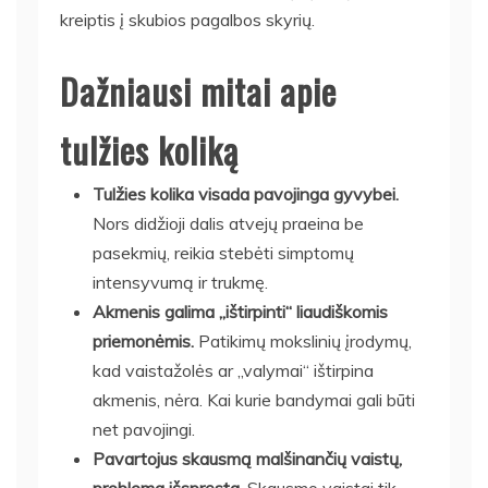
kreiptis į skubios pagalbos skyrių.
Dažniausi mitai apie
tulžies koliką
Tulžies kolika visada pavojinga gyvybei.
Nors didžioji dalis atvejų praeina be
pasekmių, reikia stebėti simptomų
intensyvumą ir trukmę.
Akmenis galima „ištirpinti“ liaudiškomis
priemonėmis.
Patikimų mokslinių įrodymų,
kad vaistažolės ar „valymai“ ištirpina
akmenis, nėra. Kai kurie bandymai gali būti
net pavojingi.
Pavartojus skausmą malšinančių vaistų,
problema išspręsta.
Skausmo vaistai tik