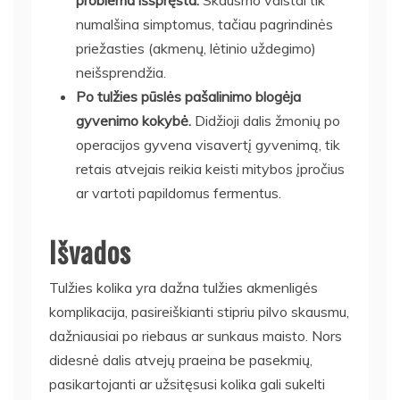
numalšina simptomus, tačiau pagrindinės
priežasties (akmenų, lėtinio uždegimo)
neišsprendžia.
Po tulžies pūslės pašalinimo blogėja
gyvenimo kokybė.
Didžioji dalis žmonių po
operacijos gyvena visavertį gyvenimą, tik
retais atvejais reikia keisti mitybos įpročius
ar vartoti papildomus fermentus.
Išvados
Tulžies kolika yra dažna tulžies akmenligės
komplikacija, pasireiškianti stipriu pilvo skausmu,
dažniausiai po riebaus ar sunkaus maisto. Nors
didesnė dalis atvejų praeina be pasekmių,
pasikartojanti ar užsitęsusi kolika gali sukelti