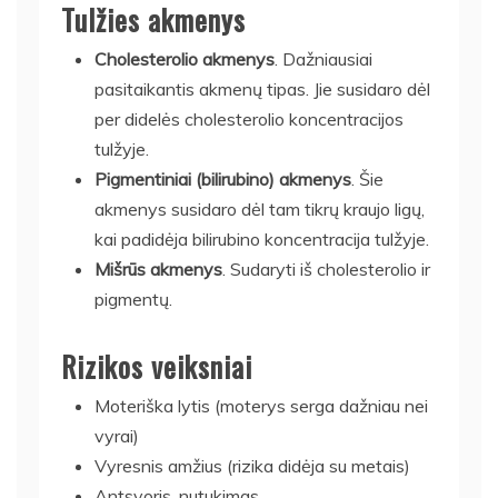
Tulžies akmenys
Cholesterolio akmenys
. Dažniausiai
pasitaikantis akmenų tipas. Jie susidaro dėl
per didelės cholesterolio koncentracijos
tulžyje.
Pigmentiniai (bilirubino) akmenys
. Šie
akmenys susidaro dėl tam tikrų kraujo ligų,
kai padidėja bilirubino koncentracija tulžyje.
Mišrūs akmenys
. Sudaryti iš cholesterolio ir
pigmentų.
Rizikos veiksniai
Moteriška lytis (moterys serga dažniau nei
vyrai)
Vyresnis amžius (rizika didėja su metais)
Antsvoris, nutukimas