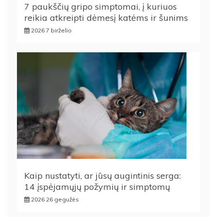
7 paukščių gripo simptomai, į kuriuos
reikia atkreipti dėmesį katėms ir šunims
2026 7 birželio
Kaip nustatyti, ar jūsų augintinis serga:
14 įspėjamųjų požymių ir simptomų
2026 26 gegužės