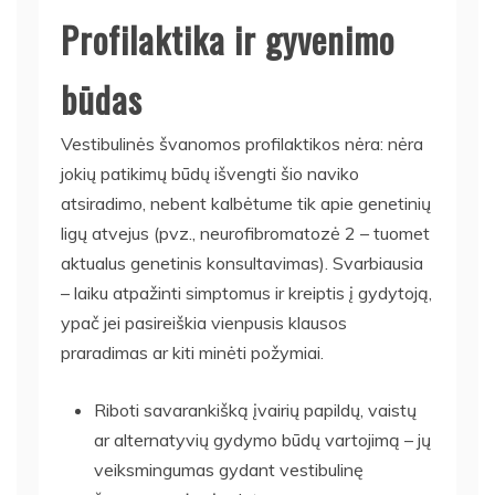
Profilaktika ir gyvenimo
būdas
Vestibulinės švanomos profilaktikos nėra: nėra
jokių patikimų būdų išvengti šio naviko
atsiradimo, nebent kalbėtume tik apie genetinių
ligų atvejus (pvz., neurofibromatozė 2 – tuomet
aktualus genetinis konsultavimas). Svarbiausia
– laiku atpažinti simptomus ir kreiptis į gydytoją,
ypač jei pasireiškia vienpusis klausos
praradimas ar kiti minėti požymiai.
Riboti savarankišką įvairių papildų, vaistų
ar alternatyvių gydymo būdų vartojimą – jų
veiksmingumas gydant vestibulinę