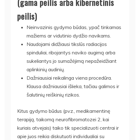
(gama peilis arba kibernetinis
peilis)
Neinvazinis gydymo būdas, ypač tinkamas
mažiems ar vidutinio dydžio navikams.
Naudojami didžiausi tikslūs radiacijos
spinduliai, ribojantys naviko augimą arba
sukeliantys jo sumažėjimą nepažeidžiant
aplinkinių audinių.
Dažniausiai reikalinga viena procedūra.
Klausa dažniausiai išlieka, tačiau galimos ir
šalutinių reiškinių rizikos.
Kitus gydymo būdus (pvz., medikamentinę
terapiją, taikomą neurofibromatozei 2, kai
kuriais atvejais) taiko tik specializuoti centrai ir
apie juos reikia diskutuoti individualiai su