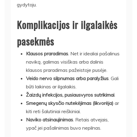
gydytoju.
Komplikacijos ir ilgalaikės
pasekmės
Klausos praradimas
. Net ir idealiai pašalinus
naviką, galimas visiškas arba dalinis
klausos praradimas pažeistoje pusėje.
Veido nervo silpnumas arba paralyžius
. Gali
būti laikinas ar ilgalaikis.
Žaizdų infekcijos, pusiausvyros sutrikimai
.
Smegenų skysčio nutekėjimas (likvorėja)
ar
kiti reti šalutiniai reiškiniai.
Naviko atsinaujinimas
. Retais atvejais,
ypač jei pašalinimas buvo nepilnas.