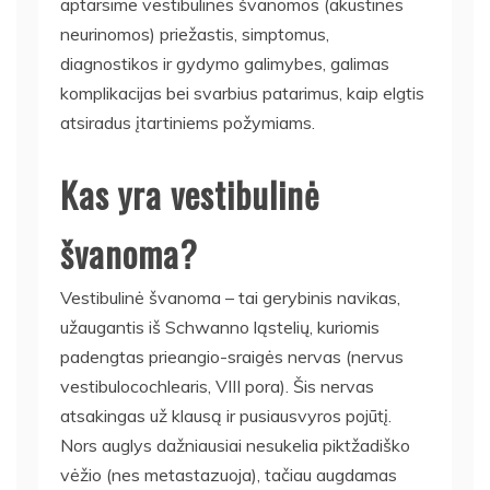
aptarsime vestibulinės švanomos (akustinės
neurinomos) priežastis, simptomus,
diagnostikos ir gydymo galimybes, galimas
komplikacijas bei svarbius patarimus, kaip elgtis
atsiradus įtartiniems požymiams.
Kas yra vestibulinė
švanoma?
Vestibulinė švanoma – tai gerybinis navikas,
užaugantis iš Schwanno ląstelių, kuriomis
padengtas prieangio-sraigės nervas (nervus
vestibulocochlearis, VIII pora). Šis nervas
atsakingas už klausą ir pusiausvyros pojūtį.
Nors auglys dažniausiai nesukelia piktžadiško
vėžio (nes metastazuoja), tačiau augdamas