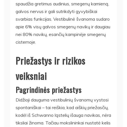
spaudžia gretimus audinius, smegenų kamieną,
galvos nervus ir gali sutrikdyti gyvybiškai
svarbias funkcijas. Vestibulinė švanoma sudaro
apie 6% visų galvos smegenų navikų ir daugiau
nei 80% navikų, esančių kampinėje smegenų
cisternoje.
Priežastys ir rizikos
veiksniai
Pagrindinės priežastys
Didžioji dauguma vestibulinių švanomų vystosi
spontaniškai – tai reiškia, kad aiškių priežasčių,
kodėl iš Schwanno ląstelių išauga navikas, nėra
tiksliai žinoma. Tačiau mokslininkai nustatė kelis