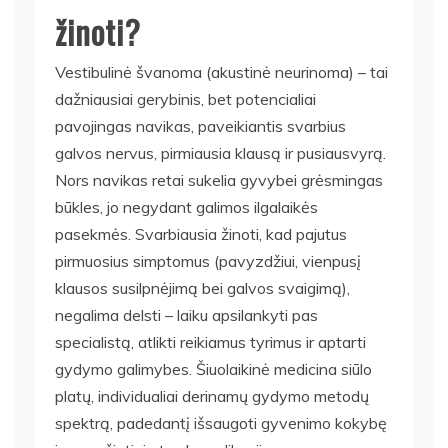
žinoti?
Vestibulinė švanoma (akustinė neurinoma) – tai
dažniausiai gerybinis, bet potencialiai
pavojingas navikas, paveikiantis svarbius
galvos nervus, pirmiausia klausą ir pusiausvyrą.
Nors navikas retai sukelia gyvybei grėsmingas
būkles, jo negydant galimos ilgalaikės
pasekmės. Svarbiausia žinoti, kad pajutus
pirmuosius simptomus (pavyzdžiui, vienpusį
klausos susilpnėjimą bei galvos svaigimą),
negalima delsti – laiku apsilankyti pas
specialistą, atlikti reikiamus tyrimus ir aptarti
gydymo galimybes. Šiuolaikinė medicina siūlo
platų, individualiai derinamų gydymo metodų
spektrą, padedantį išsaugoti gyvenimo kokybę