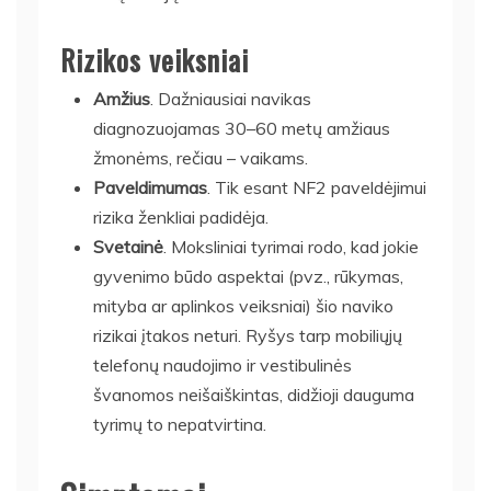
Rizikos veiksniai
Amžius
. Dažniausiai navikas
diagnozuojamas 30–60 metų amžiaus
žmonėms, rečiau – vaikams.
Paveldimumas
. Tik esant NF2 paveldėjimui
rizika ženkliai padidėja.
Svetainė
. Moksliniai tyrimai rodo, kad jokie
gyvenimo būdo aspektai (pvz., rūkymas,
mityba ar aplinkos veiksniai) šio naviko
rizikai įtakos neturi. Ryšys tarp mobiliųjų
telefonų naudojimo ir vestibulinės
švanomos neišaiškintas, didžioji dauguma
tyrimų to nepatvirtina.