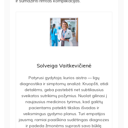
ir sumažinti rimtas komplikacijas.
Solveiga Vaitkevičienė
Patyrusi gydytoja, kurios aistra — ligų
diagnostika ir simptomų analizė. Kruopšti, atidi
detalėms, geba pastebėti net subtiliausius
sveikatos sutrikimų požymius. Nuolat gilinasi į
naujausius medicinos tyrimus, kad galėtų
pacientams pateikti tikslias išvadas ir
veiksmingus gydymo planus. Turi empatijos
jausmą, ramiai paaiškina sudėtingas diagnozes
ir padeda žmonėms suprasti savo būklę.