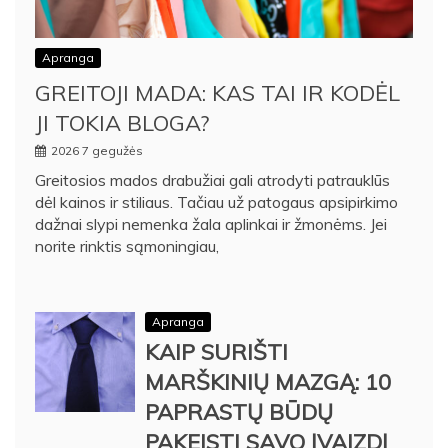
Apranga
GREITOJI MADA: KAS TAI IR KODĖL
JI TOKIA BLOGA?
2026 7 gegužės
Greitosios mados drabužiai gali atrodyti patrauklūs
dėl kainos ir stiliaus. Tačiau už patogaus apsipirkimo
dažnai slypi nemenka žala aplinkai ir žmonėms. Jei
norite rinktis sąmoningiau,
Apranga
KAIP SURIŠTI
MARŠKINIŲ MAZGĄ: 10
PAPRASTŲ BŪDŲ
PAKEISTI SAVO ĮVAIZDĮ