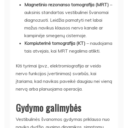
Magnetinio rezonanso tomografija (MRT)
–
auksinis standartas vestibulinei švanomai
diagnozuoti. Leidžia pamatyti net labai
mažus navikus klausos nervo kanale ar
kampinėje smegenų cisternoje.
Kompiuterinė tomografija (KT)
– naudojama
tais atvejais, kai MRT negalima atlikti.
Kiti tyrimai (pvz., elektromiografija ar veido
nervo funkcijos įvertinimas) svarbūs, kai
įtariama, kad navikas paveikė daugiau nei vieną
nervą arba planuojama operacija.
Gydymo galimybės
Vestibulinės švanomos gydymas priklauso nuo
naviko dydžio, augimo dinamikos, simptomų