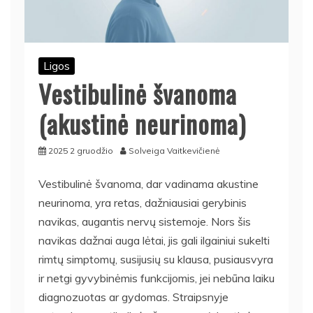
Ligos
Vestibulinė švanoma
(akustinė neurinoma)
2025 2 gruodžio
Solveiga Vaitkevičienė
Vestibulinė švanoma, dar vadinama akustine
neurinoma, yra retas, dažniausiai gerybinis
navikas, augantis nervų sistemoje. Nors šis
navikas dažnai auga lėtai, jis gali ilgainiui sukelti
rimtų simptomų, susijusių su klausa, pusiausvyra
ir netgi gyvybinėmis funkcijomis, jei nebūna laiku
diagnozuotas ar gydomas. Straipsnyje