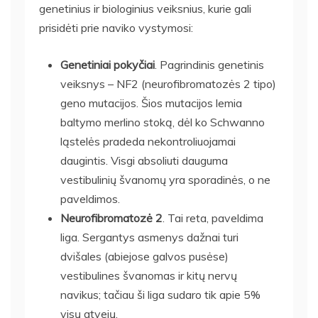
genetinius ir biologinius veiksnius, kurie gali
prisidėti prie naviko vystymosi:
Genetiniai pokyčiai
. Pagrindinis genetinis
veiksnys – NF2 (neurofibromatozės 2 tipo)
geno mutacijos. Šios mutacijos lemia
baltymo merlino stoką, dėl ko Schwanno
ląstelės pradeda nekontroliuojamai
daugintis. Visgi absoliuti dauguma
vestibulinių švanomų yra sporadinės, o ne
paveldimos.
Neurofibromatozė 2
. Tai reta, paveldima
liga. Sergantys asmenys dažnai turi
dvišales (abiejose galvos pusėse)
vestibulines švanomas ir kitų nervų
navikus; tačiau ši liga sudaro tik apie 5%
visų atvejų.