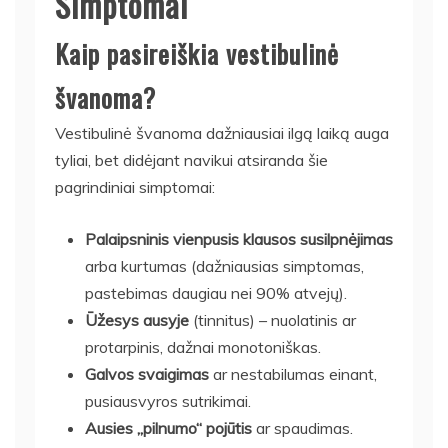
Simptomai
Kaip pasireiškia vestibulinė
švanoma?
Vestibulinė švanoma dažniausiai ilgą laiką auga
tyliai, bet didėjant navikui atsiranda šie
pagrindiniai simptomai:
Palaipsninis vienpusis klausos susilpnėjimas
arba kurtumas (dažniausias simptomas,
pastebimas daugiau nei 90% atvejų).
Ūžesys ausyje
(tinnitus) – nuolatinis ar
protarpinis, dažnai monotoniškas.
Galvos svaigimas
ar nestabilumas einant,
pusiausvyros sutrikimai.
Ausies „pilnumo“ pojūtis
ar spaudimas.