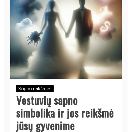
Sapnų reikšmės
Vestuvių sapno
simbolika ir jos reikšmė
jūsų gyvenime