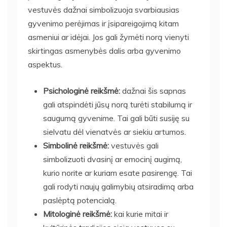
vestuvės dažnai simbolizuoja svarbiausias
gyvenimo perėjimas ir įsipareigojimą kitam
asmeniui ar idėjai. Jos gali žymėti norą vienyti
skirtingas asmenybės dalis arba gyvenimo
aspektus.
Psichologinė reikšmė:
dažnai šis sapnas
gali atspindėti jūsų norą turėti stabilumą ir
saugumą gyvenime. Tai gali būti susiję su
sielvatu dėl vienatvės ar siekiu artumos.
Simbolinė reikšmė:
vestuvės gali
simbolizuoti dvasinį ar emocinį augimą,
kurio norite ar kuriam esate pasirengę. Tai
gali rodyti naujų galimybių atsiradimą arba
paslėptą potencialą.
Mitologinė reikšmė:
kai kurie mitai ir