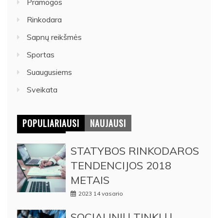
Pramogos
Rinkodara
Sapnų reikšmės
Sportas
Suaugusiems
Sveikata
POPULIARIAUSI
NAUJAUSI
STATYBOS RINKODAROS
TENDENCIJOS 2018
METAIS
2023 14 vasario
SOCIALINIŲ TINKLŲ