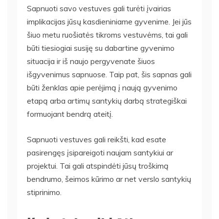
Sapnuoti savo vestuves gali turėti įvairias
implikacijas jūsų kasdieniniame gyvenime. Jei jūs
šiuo metu ruošiatės tikroms vestuvėms, tai gali
būti tiesiogiai susiję su dabartine gyvenimo
situacija ir iš naujo pergyvenate šiuos
išgyvenimus sapnuose. Taip pat, šis sapnas gali
būti ženklas apie perėjimą į naują gyvenimo
etapą arba artimų santykių darbą strategiškai
formuojant bendrą ateitį.
Sapnuoti vestuves gali reikšti, kad esate
pasirengęs įsipareigoti naujam santykiui ar
projektui. Tai gali atspindėti jūsų troškimą
bendrumo, šeimos kūrimo ar net verslo santykių
stiprinimo.