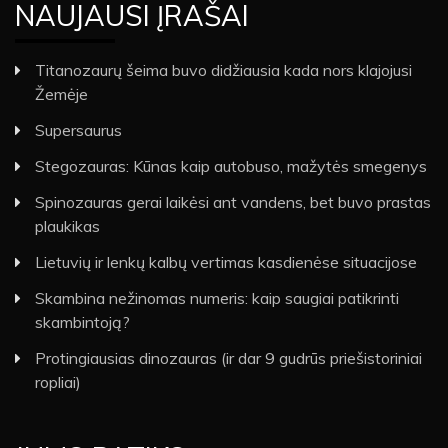
NAUJAUSI ĮRAŠAI
Titanozaurų šeima buvo didžiausia kada nors klajojusi
Žemėje
Supersaurus
Stegozauras: Kūnas kaip autobuso, mažytės smegenys
Spinozauras gerai laikėsi ant vandens, bet buvo prastas
plaukikas
Lietuvių ir lenkų kalbų vertimas kasdienėse situacijose
Skambina nežinomas numeris: kaip saugiai patikrinti
skambintoją?
Protingiausias dinozauras (ir dar 9 gudrūs priešistoriniai
ropliai)