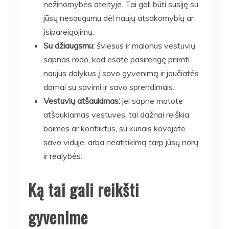
nežinomybės ateityje. Tai gali būti susiję su
jūsų nesaugumu dėl naujų atsakomybių ar
įsipareigojimų.
Su džiaugsmu:
šviesus ir malonus vestuvių
sapnas rodo, kad esate pasirengę priimti
naujus dalykus į savo gyvenimą ir jaučiatės
darnai su savimi ir savo sprendimais.
Vestuvių atšaukimas:
jei sapne matote
atšaukiamas vestuves, tai dažnai reiškia
baimes ar konfliktus, su kuriais kovojate
savo viduje, arba neatitikimą tarp jūsų norų
ir realybės.
Ką tai gali reikšti
gyvenime