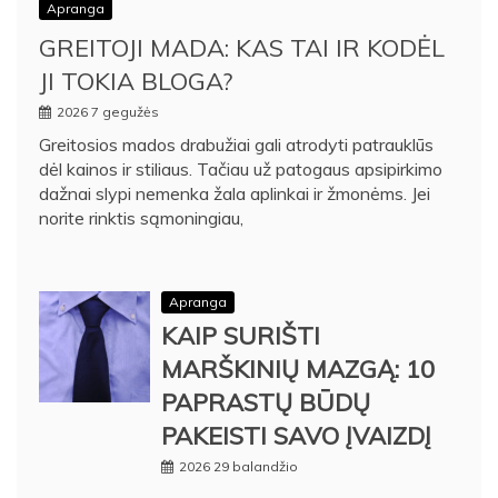
Apranga
GREITOJI MADA: KAS TAI IR KODĖL
JI TOKIA BLOGA?
2026 7 gegužės
Greitosios mados drabužiai gali atrodyti patrauklūs
dėl kainos ir stiliaus. Tačiau už patogaus apsipirkimo
dažnai slypi nemenka žala aplinkai ir žmonėms. Jei
norite rinktis sąmoningiau,
Apranga
KAIP SURIŠTI
MARŠKINIŲ MAZGĄ: 10
PAPRASTŲ BŪDŲ
PAKEISTI SAVO ĮVAIZDĮ
2026 29 balandžio