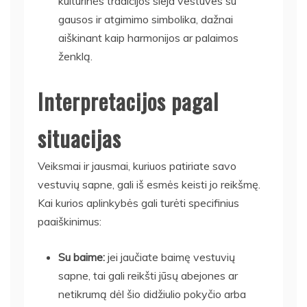
kultūrinės tradicijos sieja vestuves su
gausos ir atgimimo simbolika, dažnai
aiškinant kaip harmonijos ar palaimos
ženklą.
Interpretacijos pagal
situacijas
Veiksmai ir jausmai, kuriuos patiriate savo
vestuvių sapne, gali iš esmės keisti jo reikšmę.
Kai kurios aplinkybės gali turėti specifinius
paaiškinimus:
Su baime:
jei jaučiate baimę vestuvių
sapne, tai gali reikšti jūsų abejones ar
netikrumą dėl šio didžiulio pokyčio arba