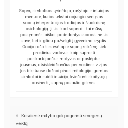
Sapnų simbolikos tyrinėtoja, rašytoja ir intuicijos
mentorė, kurios tekstai apjungia senąsias
sapnų interpretacijos tradicijas ir šiuolaikinę
psichologiją. Ji tiki, kad sapnai – tai mūsų
pasąmonės laiškai, padedantys suprasti ne tik
save, bet ir giliau pažvelgti į gyvenimo kryptis.
Gabija rašo tiek esė apie sapnų reikšmę, tiek
praktinius vadovus, kaip suprasti
pasikartojančius motyvus ar paslėptus
jausmus, atsiskleidžiančius per naktines vizijas.
Jos tekstuose dažnai pinasi mitologija, gamtos
simboliai ir subtili intuicija, kviečianti skaitytoją
pasinerti į sapnų pasaulio gelmes.
Navigacija
Kasdienė mityba gali pagerinti smegenų
veiklą