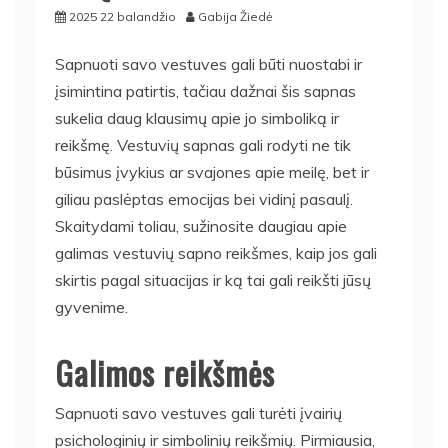
2025 22 balandžio
Gabija Žiedė
Sapnuoti savo vestuves gali būti nuostabi ir
įsimintina patirtis, tačiau dažnai šis sapnas
sukelia daug klausimų apie jo simboliką ir
reikšmę. Vestuvių sapnas gali rodyti ne tik
būsimus įvykius ar svajones apie meilę, bet ir
giliau paslėptas emocijas bei vidinį pasaulį.
Skaitydami toliau, sužinosite daugiau apie
galimas vestuvių sapno reikšmes, kaip jos gali
skirtis pagal situacijas ir ką tai gali reikšti jūsų
gyvenime.
Galimos reikšmės
Sapnuoti savo vestuves gali turėti įvairių
psichologinių ir simbolinių reikšmių. Pirmiausia,