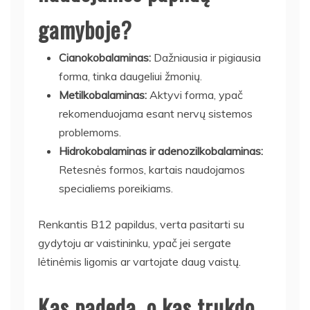
gamyboje?
Cianokobalaminas:
Dažniausia ir pigiausia
forma, tinka daugeliui žmonių.
Metilkobalaminas:
Aktyvi forma, ypač
rekomenduojama esant nervų sistemos
problemoms.
Hidrokobalaminas ir adenozilkobalaminas:
Retesnės formos, kartais naudojamos
specialiems poreikiams.
Renkantis B12 papildus, verta pasitarti su
gydytoju ar vaistininku, ypač jei sergate
lėtinėmis ligomis ar vartojate daug vaistų.
Kas padeda, o kas trukdo