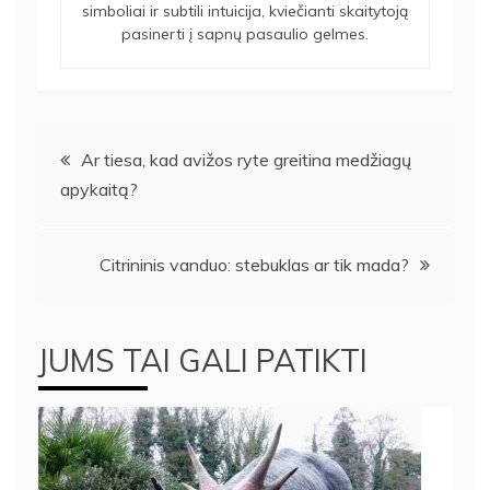
simboliai ir subtili intuicija, kviečianti skaitytoją
pasinerti į sapnų pasaulio gelmes.
Navigacija
Ar tiesa, kad avižos ryte greitina medžiagų
apykaitą?
tarp
įrašų
Citrininis vanduo: stebuklas ar tik mada?
JUMS TAI GALI PATIKTI