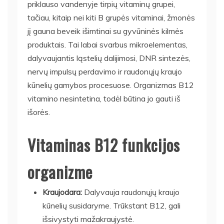
priklauso vandenyje tirpių vitaminų grupei,
tačiau, kitaip nei kiti B grupės vitaminai, žmonės
jį gauna beveik išimtinai su gyvūninės kilmės
produktais. Tai labai svarbus mikroelementas,
dalyvaujantis ląstelių dalijimosi, DNR sintezės,
nervų impulsų perdavimo ir raudonųjų kraujo
kūnelių gamybos procesuose. Organizmas B12
vitamino nesintetina, todėl būtina jo gauti iš
išorės.
Vitaminas B12 funkcijos
organizme
Kraujodara:
Dalyvauja raudonųjų kraujo
kūnelių susidaryme. Trūkstant B12, gali
išsivystyti mažakraujystė.