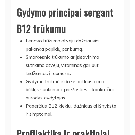
Gydymo principai sergant
B12 trūkumu
Lengvo trūkumo atveju dažniausiai
pakanka papildų per burną.
Smarkesnio trūkumo ar įsisavinimo
sutrikimo atveju, vitaminas gali būti
leidžiamas į raumenis.
Gydymo trukmė ir dozė priklauso nuo
būklės sunkumo ir priežasties – konkrečiai
nurodys gydytojas.
Pagerėjus B12 kiekiui, dažniausiai išnyksta
ir simptomai.
Profilaktika ir praktiniai