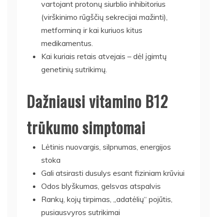
vartojant protonų siurblio inhibitorius
(virškinimo rūgščių sekrecijai mažinti),
metforminą ir kai kuriuos kitus
medikamentus.
Kai kuriais retais atvejais – dėl įgimtų
genetinių sutrikimų.
Dažniausi vitamino B12
trūkumo simptomai
Lėtinis nuovargis, silpnumas, energijos
stoka
Gali atsirasti dusulys esant fiziniam krūviui
Odos blyškumas, gelsvas atspalvis
Rankų, kojų tirpimas, „adatėlių“ pojūtis,
pusiausvyros sutrikimai