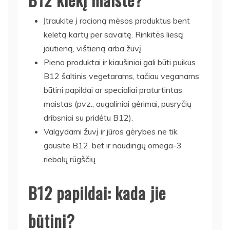
Įtraukite į racioną mėsos produktus bent
keletą kartų per savaitę. Rinkitės liesą
jautieną, vištieną arba žuvį.
Pieno produktai ir kiaušiniai gali būti puikus
B12 šaltinis vegetarams, tačiau veganams
būtini papildai ar specialiai praturtintas
maistas (pvz., augaliniai gėrimai, pusryčių
dribsniai su pridėtu B12).
Valgydami žuvį ir jūros gėrybes ne tik
gausite B12, bet ir naudingų omega-3
riebalų rūgščių.
B12 papildai: kada jie
būtini?