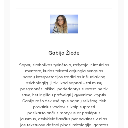
Gabija Žiedė
Sapnų simbolikos tyrinėtoja, rašytoja ir intuicijos
mentorė, kurios tekstai apjungia senąsias
sapnų interpretacijos tradicijas ir šiuolaikinę
psichologiją. Ji tiki, kad sapnai – tai mūsų
pasąmonės laiškai, padedantys suprasti ne tik
save, bet ir giliau pažvelgti į gyvenimo kryptis.
Gabija rašo tiek esė apie sapnų reikšmę, tiek
praktinius vadovus, kaip suprasti
pasikartojančius motyvus ar paslėptus
jausmus, atsiskleidžiančius per naktines vizijas.
Jos tekstuose dažnai pinasi mitologija, gamtos