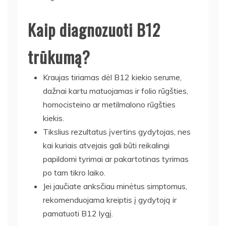
Kaip diagnozuoti B12
trūkumą?
Kraujas tiriamas dėl B12 kiekio serume,
dažnai kartu matuojamas ir folio rūgšties,
homocisteino ar metilmalono rūgšties
kiekis.
Tikslius rezultatus įvertins gydytojas, nes
kai kuriais atvejais gali būti reikalingi
papildomi tyrimai ar pakartotinas tyrimas
po tam tikro laiko.
Jei jaučiate anksčiau minėtus simptomus,
rekomenduojama kreiptis į gydytoją ir
pamatuoti B12 lygį.