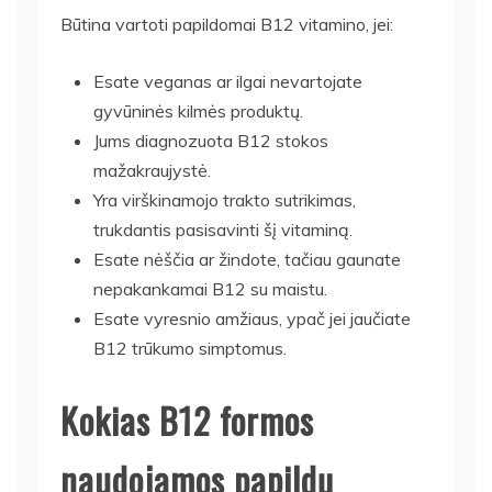
Būtina vartoti papildomai B12 vitamino, jei:
Esate veganas ar ilgai nevartojate
gyvūninės kilmės produktų.
Jums diagnozuota B12 stokos
mažakraujystė.
Yra virškinamojo trakto sutrikimas,
trukdantis pasisavinti šį vitaminą.
Esate nėščia ar žindote, tačiau gaunate
nepakankamai B12 su maistu.
Esate vyresnio amžiaus, ypač jei jaučiate
B12 trūkumo simptomus.
Kokias B12 formos
naudojamos papildų