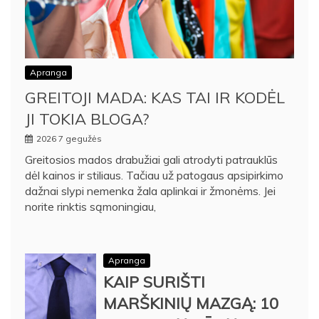
Apranga
GREITOJI MADA: KAS TAI IR KODĖL
JI TOKIA BLOGA?
2026 7 gegužės
Greitosios mados drabužiai gali atrodyti patrauklūs
dėl kainos ir stiliaus. Tačiau už patogaus apsipirkimo
dažnai slypi nemenka žala aplinkai ir žmonėms. Jei
norite rinktis sąmoningiau,
Apranga
KAIP SURIŠTI
MARŠKINIŲ MAZGĄ: 10