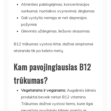
Atminties pablogėjimas, koncentracijos
sunkumai, nuotaikos svyravimai, dirglumas
Gali vystytis nemiga ar net depresijos
požymiai
Gleivinės uždegimas, liežuvio skausmas
B12 trūkumas vystosi lėtai, dažnai simptomai
atsiranda tik po keleto metų.
Kam pavojingiausias B12
trūkumas?
Vegetarams ir veganams:
Augalinės kilmės
produktai beveik neturi B12 vitamino.
Trūkumas dažnai vystosi tiems, kurie ilgai
nevartoja gyvūninės kilmės maisto ar