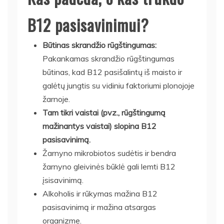
B12 pasisavinimui?
Būtinas skrandžio rūgštingumas:
Pakankamas skrandžio rūgštingumas
būtinas, kad B12 pasišalintų iš maisto ir
galėtų jungtis su vidiniu faktoriumi plonojoje
žarnoje.
Tam tikri vaistai (pvz., rūgštingumą
mažinantys vaistai) slopina B12
pasisavinimą.
Žarnyno mikrobiotos sudėtis ir bendra
žarnyno gleivinės būklė gali lemti B12
įsisavinimą.
Alkoholis ir rūkymas mažina B12
pasisavinimą ir mažina atsargas
organizme.