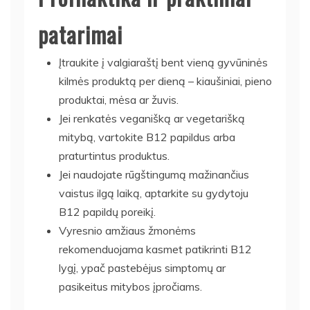
patarimai
Įtraukite į valgiaraštį bent vieną gyvūninės
kilmės produktą per dieną – kiaušiniai, pieno
produktai, mėsa ar žuvis.
Jei renkatės veganišką ar vegetarišką
mitybą, vartokite B12 papildus arba
praturtintus produktus.
Jei naudojate rūgštingumą mažinančius
vaistus ilgą laiką, aptarkite su gydytoju
B12 papildų poreikį.
Vyresnio amžiaus žmonėms
rekomenduojama kasmet patikrinti B12
lygį, ypač pastebėjus simptomų ar
pasikeitus mitybos įpročiams.