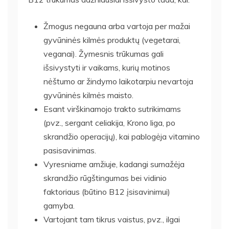
Žmogus negauna arba vartoja per mažai
gyvūninės kilmės produktų (vegetarai,
veganai). Žymesnis trūkumas gali
išsivystyti ir vaikams, kurių motinos
nėštumo ar žindymo laikotarpiu nevartoja
gyvūninės kilmės maisto.
Esant virškinamojo trakto sutrikimams
(pvz., sergant celiakija, Krono liga, po
skrandžio operacijų), kai pablogėja vitamino
pasisavinimas.
Vyresniame amžiuje, kadangi sumažėja
skrandžio rūgštingumas bei vidinio
faktoriaus (būtino B12 įsisavinimui)
gamyba.
Vartojant tam tikrus vaistus, pvz., ilgai