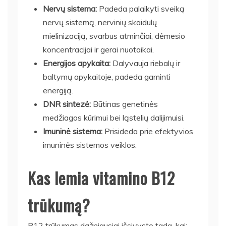
Nervų sistema:
Padeda palaikyti sveiką
nervų sistemą, nervinių skaidulų
mielinizaciją, svarbus atminčiai, dėmesio
koncentracijai ir gerai nuotaikai.
Energijos apykaita:
Dalyvauja riebalų ir
baltymų apykaitoje, padeda gaminti
energiją.
DNR sintezė:
Būtinas genetinės
medžiagos kūrimui bei ląstelių dalijimuisi.
Imuninė sistema:
Prisideda prie efektyvios
imuninės sistemos veiklos.
Kas lemia vitamino B12
trūkumą?
B12 trūkumas dažniausiai išsivysto tada, kai: