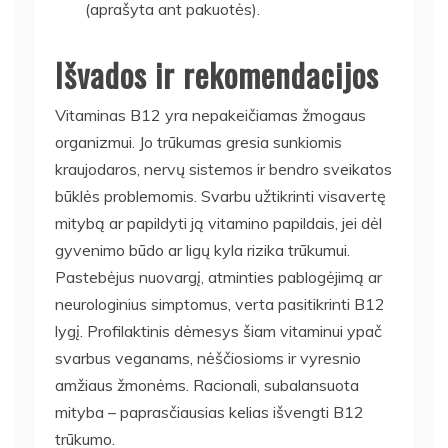
(aprašyta ant pakuotės).
Išvados ir rekomendacijos
Vitaminas B12 yra nepakeičiamas žmogaus
organizmui. Jo trūkumas gresia sunkiomis
kraujodaros, nervų sistemos ir bendro sveikatos
būklės problemomis. Svarbu užtikrinti visavertę
mitybą ar papildyti ją vitamino papildais, jei dėl
gyvenimo būdo ar ligų kyla rizika trūkumui.
Pastebėjus nuovargį, atminties pablogėjimą ar
neurologinius simptomus, verta pasitikrinti B12
lygį. Profilaktinis dėmesys šiam vitaminui ypač
svarbus veganams, nėščiosioms ir vyresnio
amžiaus žmonėms. Racionali, subalansuota
mityba – paprasčiausias kelias išvengti B12
trūkumo.