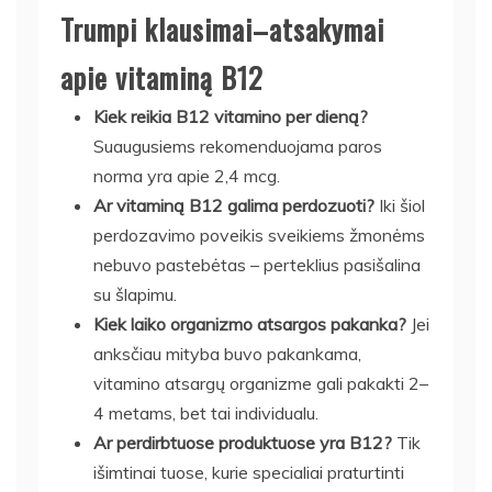
Trumpi klausimai–atsakymai
apie vitaminą B12
Kiek reikia B12 vitamino per dieną?
Suaugusiems rekomenduojama paros
norma yra apie 2,4 mcg.
Ar vitaminą B12 galima perdozuoti?
Iki šiol
perdozavimo poveikis sveikiems žmonėms
nebuvo pastebėtas – perteklius pasišalina
su šlapimu.
Kiek laiko organizmo atsargos pakanka?
Jei
anksčiau mityba buvo pakankama,
vitamino atsargų organizme gali pakakti 2–
4 metams, bet tai individualu.
Ar perdirbtuose produktuose yra B12?
Tik
išimtinai tuose, kurie specialiai praturtinti