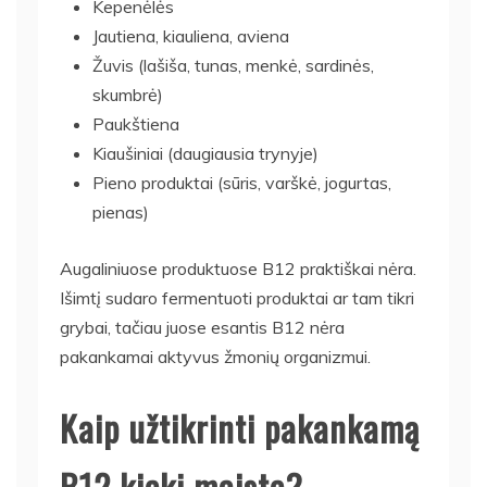
Kepenėlės
Jautiena, kiauliena, aviena
Žuvis (lašiša, tunas, menkė, sardinės,
skumbrė)
Paukštiena
Kiaušiniai (daugiausia trynyje)
Pieno produktai (sūris, varškė, jogurtas,
pienas)
Augaliniuose produktuose B12 praktiškai nėra.
Išimtį sudaro fermentuoti produktai ar tam tikri
grybai, tačiau juose esantis B12 nėra
pakankamai aktyvus žmonių organizmui.
Kaip užtikrinti pakankamą
B12 kiekį maiste?