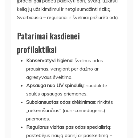
įpročiai gali padėti palaikyti porų švarą, užkirsti
kelią jų užsikimšimui ir netgi sumažinti riziką.
Svarbiausia – reguliariai ir švelniai prižiūrėti odą.
Patarimai kasdienei
profilaktikai
Konservatyvi higiena:
švelnus odos
prausimas, vengiant per dažno ar
agresyvaus šveitimo.
Apsauga nuo UV spindulių:
naudokite
saulės apsaugos priemones.
Subalansuotas odos drėkinimas:
rinkitės
„nekemšančias“ (non-comedogenic)
priemones.
Reguliarus vizitas pas odos specialistą:
pastebėjus naują darinį ar pasikeitimą –