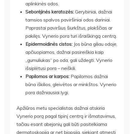
aplinkinės odos.
Seborėjinės keratozės:
Gerybiniai, dažnai
tamsios spalvos paviršiniai odos dariniai.
Paprastai paviršius šiurkštus, plokščias ar
pakilęs. Vynerio pora turi išraiškingą centrą.
Epidermoidinės cistos:
Jos būna giliau odoje,
apčiuopiamos, dažnai pasireiškia kaip
„gumuliukas“ po oda, gali uždegti. Vynerio
išsiplėtusi pora – neiškili.
Papilomos ar karpos:
Papilomos dažnai
būna iškilios, gleivėtos ar minkštos. Vynerio
pora dažniausiai lygi.
Apžiūros metu specialistas dažnai atskiria
Vynerio porą pagal tipinį centrą ir išmatavimus,
tačiau esant abejonių gali būti pasitelkiama
dermatoskopija ar net biopsija, siekiant atmesti