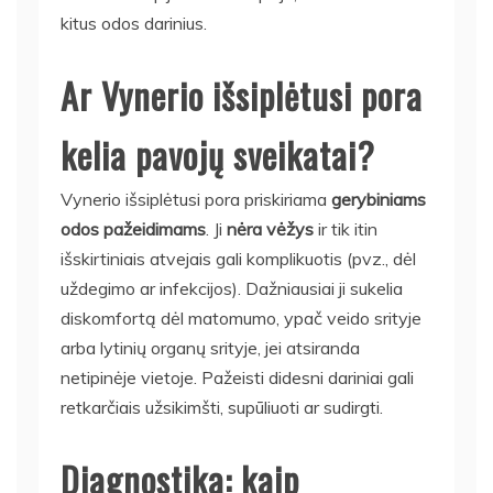
kitus odos darinius.
Ar Vynerio išsiplėtusi pora
kelia pavojų sveikatai?
Vynerio išsiplėtusi pora priskiriama
gerybiniams
odos pažeidimams
. Ji
nėra vėžys
ir tik itin
išskirtiniais atvejais gali komplikuotis (pvz., dėl
uždegimo ar infekcijos). Dažniausiai ji sukelia
diskomfortą dėl matomumo, ypač veido srityje
arba lytinių organų srityje, jei atsiranda
netipinėje vietoje. Pažeisti didesni dariniai gali
retkarčiais užsikimšti, supūliuoti ar sudirgti.
Diagnostika: kaip