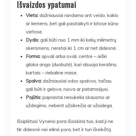
Išvaizdos ypatumai
Vieta:
dažniausiai randama ant veido, kaklo
ar liemens, bet gali pasitaikyti ir kitose kūno
vietose.
Dydis:
gali būti nuo 1 mm iki kelių milimetrų
skersmens, neretai iki 1 cm ar net didesnė.
Forma:
apvali arba ovali, centre – aiški
giloka anga (duobutė), kuri alsuoja keratinu,
kartais – riebaline mase.
Spalva:
dažniausiai odos spalvos, tačiau
gali būti ir gelsva, rusva ar patamsėjusi.
Pojūtis:
paprastai nesukelia skausmo ar
uždegimo, nebent užsikrečia ar užsidega.
Išsiplėtusi Vynerio pora išsiskiria tuo, kad ji ne
tik didesnė nei eilinė pora, bet ir turi išreikštą