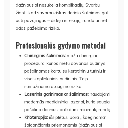
dažniausiai nesukelia komplikacijų. Svarbu
žinoti, kad savarankiškas darinio šalinimas gali
būti pavojingas – didėja infekcijų, rando ar net
odos pažeidimo rizika.
Profesionalūs gydymo metodai
Chirurginis šalinimas:
maža chirurginė
procedūra, kurios metu dovanos audinys
pašalinamas kartu su keratininiu turiniu ir
visais aplinkiniais audiniais. Taip
sumažinama ataugimo rizika.
Laserinis garinimas ar šalinimas:
naudojami
modernūs medicininiai lazeriai, kurie saugiai
pašalina darinius, palikdami minimalų randą.
Krioterapija:
išsiplėtusi pora „išdeginama“
šaldančiomis priemonėmis (dažniausiai