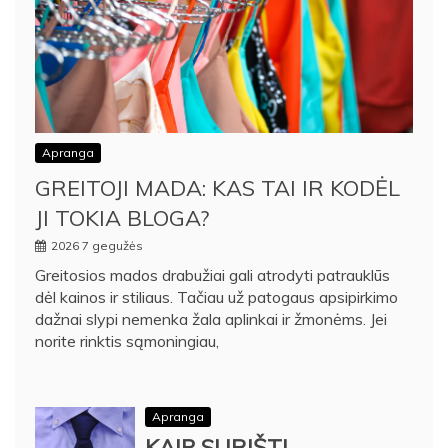
Apranga
GREITOJI MADA: KAS TAI IR KODĖL
JI TOKIA BLOGA?
2026 7 gegužės
Greitosios mados drabužiai gali atrodyti patrauklūs
dėl kainos ir stiliaus. Tačiau už patogaus apsipirkimo
dažnai slypi nemenka žala aplinkai ir žmonėms. Jei
norite rinktis sąmoningiau,
Apranga
KAIP SURIŠTI