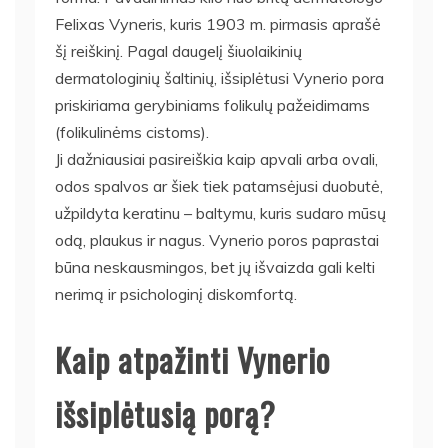
Felixas Vyneris, kuris 1903 m. pirmasis aprašė
šį reiškinį. Pagal daugelį šiuolaikinių
dermatologinių šaltinių, išsiplėtusi Vynerio pora
priskiriama gerybiniams folikulų pažeidimams
(folikulinėms cistoms).
Ji dažniausiai pasireiškia kaip apvali arba ovali,
odos spalvos ar šiek tiek patamsėjusi duobutė,
užpildyta keratinu – baltymu, kuris sudaro mūsų
odą, plaukus ir nagus. Vynerio poros paprastai
būna neskausmingos, bet jų išvaizda gali kelti
nerimą ir psichologinį diskomfortą.
Kaip atpažinti Vynerio
išsiplėtusią porą?