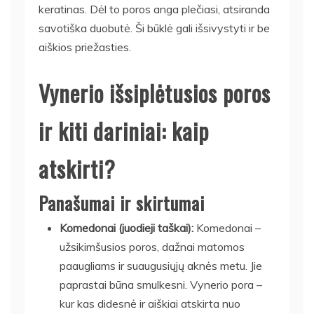
keratinas. Dėl to poros anga plečiasi, atsiranda
savotiška duobutė. Ši būklė gali išsivystyti ir be
aiškios priežasties.
Vynerio išsiplėtusios poros
ir kiti dariniai: kaip
atskirti?
Panašumai ir skirtumai
Komedonai (juodieji taškai):
Komedonai –
užsikimšusios poros, dažnai matomos
paaugliams ir suaugusiųjų aknės metu. Jie
paprastai būna smulkesni. Vynerio pora –
kur kas didesnė ir aiškiai atskirta nuo