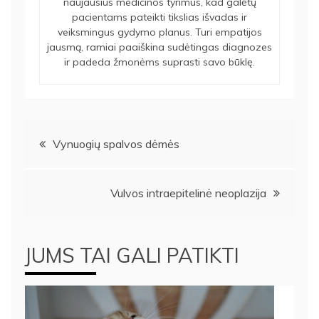
naujausius medicinos tyrimus, kad galėtų
pacientams pateikti tikslias išvadas ir
veiksmingus gydymo planus. Turi empatijos
jausmą, ramiai paaiškina sudėtingas diagnozes
ir padeda žmonėms suprasti savo būklę.
Navigacija
Vynuogių spalvos dėmės
tarp
Vulvos intraepitelinė neoplazija
įrašų
JUMS TAI GALI PATIKTI