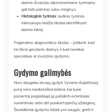
darinio išvaizda, laboratoriniams tyrimams
gali būti paimtas odos mėginys.
Histologinis tyrimas:
audinio tyrimas
mikroskopu leidžia tiksliai identifikuoti
darinio kilmę.
Pagrindinis diagnostikos tikslas – įsitikinti, kad
tai tikrai gerybinis darinys ir kad nereikia
specialaus ar invazinio gydymo.
Gydymo galimybės
Nors daugeliui atvejų gydyti Vynerio išsiplėtusią
porą nėra mediciniškai būtina, kai kurie
pacientai pageidauja ją pašalinti estetiniais
sumetimais arba dėl pasikartojančių uždegimų.
Šiuolaikiniai gydymo būdai yra saugūs, greiti ir