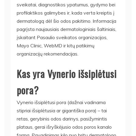
sveikatai, diagnostikos ypatumus, gydymo bei
profilaktikos galimybes ir, kada verta kreiptis į
dermatologą dėl šio odos pakitimo. Informacija
pagrįsta naujausiais dermatologiniais šaltiniais,
įskaitant Pasaulio sveikatos organizacijos,
Mayo Clinic, WebMD ir kitų patikimų
organizacijų rekomendacijas.
Kas yra Vynerio išsiplėtusi
pora?
Vynerio išsiplėtusi pora (dažnai vadinama
stipriai išsiplėtusia ar gigantiška pora) – tai
retas, gerybinis odos darinys, pasižymintis
plataus, gerai išryškėjusio odos poros kanalo
forma. Pavadinimas kilo nuo britų dermatologo