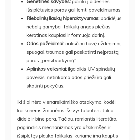
Genetinės savybės:
polinkį į didesnes,
išsiplėtusias poras gali lemti paveldimumas.
Riebalinių liaukų hiperaktyvumas:
padidėjus
riebalų gamybai, folikulų angos plečiasi,
keratinas kaupiasi ir formuoja darinį.
Odos pažeidimai:
anksčiau buvę uždegimai,
spuogai, traumos gali paskatinti neįprastą
poros „persitvarkymą“.
Aplinkos veiksniai:
ilgalaikis UV spindulių
poveikis, netinkama odos priežiūra gali
skatinti pokyčius.
Iki šiol nėra vienareikšmiško atsakymo, kodėl
kai kuriems žmonėms išsivysto būtent tokia
didelė ir bine pora. Tačiau, remiantis literatūra,
pagrindinis mechanizmas yra užsikimšęs ir
išsiplėtęs plauko folikulas, kuriame ima kauptis