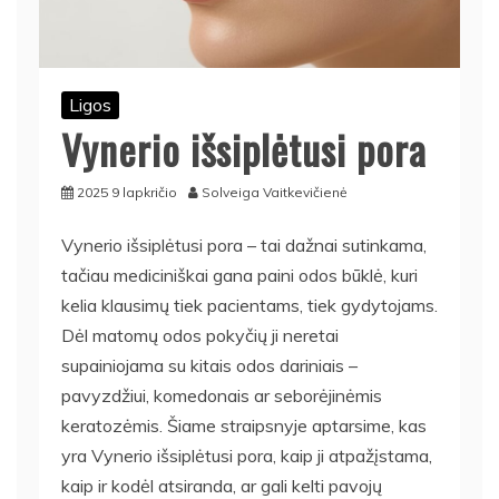
Ligos
Vynerio išsiplėtusi pora
2025 9 lapkričio
Solveiga Vaitkevičienė
Vynerio išsiplėtusi pora – tai dažnai sutinkama,
tačiau mediciniškai gana paini odos būklė, kuri
kelia klausimų tiek pacientams, tiek gydytojams.
Dėl matomų odos pokyčių ji neretai
supainiojama su kitais odos dariniais –
pavyzdžiui, komedonais ar seborėjinėmis
keratozėmis. Šiame straipsnyje aptarsime, kas
yra Vynerio išsiplėtusi pora, kaip ji atpažįstama,
kaip ir kodėl atsiranda, ar gali kelti pavojų