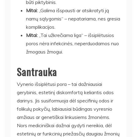
būti piktybinis.
Mitai:
„Galima išspausti ar atsikratyti ją
namų sąlygomis“ – nepatariama, nes gresia
komplikacijos.
Mitai:
„Tai užkrečiama liga“ – išsiplėtusios
poros nėra infekcinės, neperduodamos nuo
žmogaus žmogui.
Santrauka
Vynerio išsiplėtusi pora – tai dažniausiai
gerybinis, estetinį diskomfortą keliantis odos
darinys. Jis susiformuoja dėl specifinių odos ir
folikulų pokyčių, labiausiai būdingas vyresnio
amžiaus ar genetiškai linkusiems žmonėms.
Nors mediciniškai dažnai gydyti nereikia, dėl
estetinių ar funkcinių priežasčių daugiau žmonių