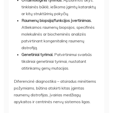
tinklainės būklė, ieškoma įgimtų kataraktų
ar kitų struktūrinių pokyčių.
Raumenų biopsija/funkcijos įvertinimas.
Atliekamos raumenų biopsijos, specifinės
molekulinės ar biocheminės analizės
patvirtinant kongenitalinę raumenų
distrofiją.
Genetiniai tyrimai.
Patvirtinimui svarbūs
tiksliniai genetiniai tyrimai, nustatant
atitinkamų genų mutacijas.
Diferencinė diagnostika – atsiradus minėtiems
požymiams, būtina atskirti kitas įgimtas
raumenų distrofijas, įvairias medžiagų
apykaitos ir centrinės nervų sistemos ligas.