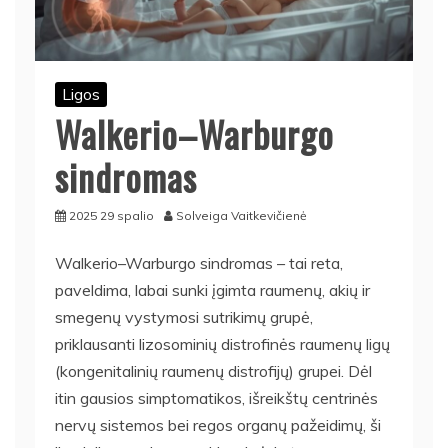
Ligos
Walkerio–Warburgo
sindromas
2025 29 spalio
Solveiga Vaitkevičienė
Walkerio–Warburgo sindromas – tai reta,
paveldima, labai sunki įgimta raumenų, akių ir
smegenų vystymosi sutrikimų grupė,
priklausanti lizosominių distrofinės raumenų ligų
(kongenitalinių raumenų distrofijų) grupei. Dėl
itin gausios simptomatikos, išreikštų centrinės
nervų sistemos bei regos organų pažeidimų, ši