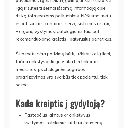
paveldimos ligos rizikai), galima anksti nustatyti
ligą ir suteikti šeimai išsamią informaciją apie
riziką tolimesniems palikuonims. Nėštumo metu
esant sunkios centrinės nervų sistemos ar akių
– organų vystymosi patologijoms taip pat
rekomenduojama kreiptis į patyrusius genetikus.
Šiuo metu nėra patikimų būdų užkirsti kelią ligai,
tačiau ankstyva diagnostika bei tinkamas
medicinos, psichologinės pagalbos
organizavimas yra svarbūs tiek pacientui, tiek
šeimai.
Kada kreiptis į gydytoją?
Pastebėjus įgimtus ar ankstyvus
vystymosi sutrikimus kūdikiui (raumenų