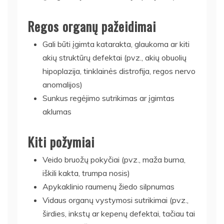
Regos organų pažeidimai
Gali būti įgimta katarakta, glaukoma ar kiti
akių struktūrų defektai (pvz., akių obuolių
hipoplazija, tinklainės distrofija, regos nervo
anomalijos)
Sunkus regėjimo sutrikimas ar įgimtas
aklumas
Kiti požymiai
Veido bruožų pokyčiai (pvz., maža burna,
iškili kakta, trumpa nosis)
Apykaklinio raumenų žiedo silpnumas
Vidaus organų vystymosi sutrikimai (pvz.,
širdies, inkstų ar kepenų defektai, tačiau tai