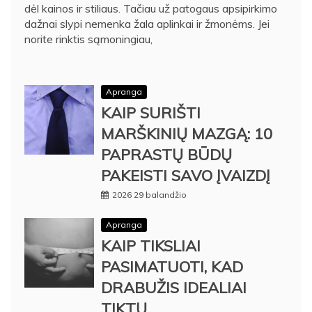
dėl kainos ir stiliaus. Tačiau už patogaus apsipirkimo
dažnai slypi nemenka žala aplinkai ir žmonėms. Jei
norite rinktis sąmoningiau,
Apranga
KAIP SURIŠTI
MARŠKINIŲ MAZGĄ: 10
PAPRASTŲ BŪDŲ
PAKEISTI SAVO ĮVAIZDĮ
2026 29 balandžio
Apranga
KAIP TIKSLIAI
PASIMATUOTI, KAD
DRABUŽIS IDEALIAI
TIKTŲ