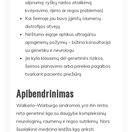
silpnumą, ryškų raidos atsilikimą,
kvėpavimo, rijimo ar regos problemas)
Kai šeimoje jau buvo įgimtų raumenų
distrofijos atvejų
Nėštumo eigoje aptikus ultragarsu
apsigimimų požymių – būtina konsultacija
su genetiku ir neurologu
Jei kyla klausimų dėl genetinės rizikos,
šeimos planavimo arba prireikia pagalbos
tvarkant paciento priežiūrą
Apibendrinimas
Walkerio–Warburgo sindromas yra itin rimta,
reta genetinė liga su daugybe kompleksinių
neurologinių, raumenų ir regos sutrikimų. Nors
šiuolaikinė medicina leidžia ligą anksti