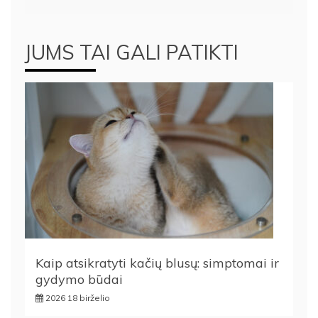
įrašų
JUMS TAI GALI PATIKTI
Kaip atsikratyti kačių blusų: simptomai ir
gydymo būdai
2026 18 birželio