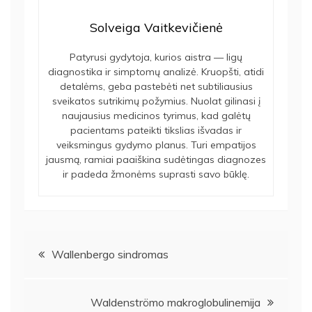
Solveiga Vaitkevičienė
Patyrusi gydytoja, kurios aistra — ligų
diagnostika ir simptomų analizė. Kruopšti, atidi
detalėms, geba pastebėti net subtiliausius
sveikatos sutrikimų požymius. Nuolat gilinasi į
naujausius medicinos tyrimus, kad galėtų
pacientams pateikti tikslias išvadas ir
veiksmingus gydymo planus. Turi empatijos
jausmą, ramiai paaiškina sudėtingas diagnozes
ir padeda žmonėms suprasti savo būklę.
Navigacija
Wallenbergo sindromas
tarp
Waldenströmo makroglobulinemija