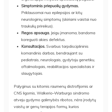
Simptominis priepuolių gydymas.
Priklausomai nuo epilepsijos ar kitų
neurologinių simptomų (skiriami vaistai nuo
traukulių prireikus).
Regos apsauga.
Jeigu įmanoma, bandoma
koreguoti akies defektus.
Konsultacijos.
Svarbus tarpdisciplininis
komandinis darbas, bendraujant su
pediatrais, neurologais, gydytoju genetiku,
oftalmologais, reabilitacijos specialistais ir
slaugytojais.
Palyginus su kitomis raumenų distrofijomis ar
CNS ligomis, Walkerio–Warburgo sindromo
atveju gydymo galimybės ribotos, nėra įrodytų
vaistų ar genų terapijos formų, kurios