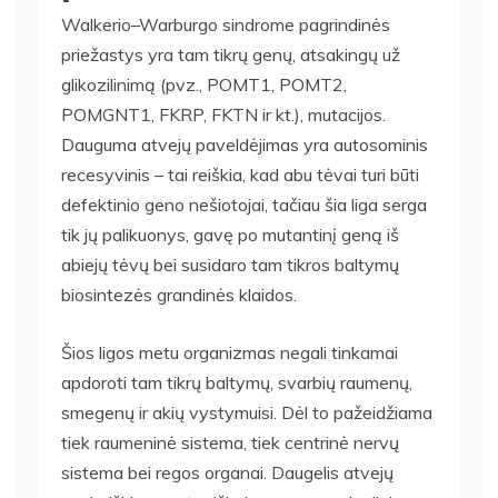
Walkerio–Warburgo sindrome pagrindinės
priežastys yra tam tikrų genų, atsakingų už
glikozilinimą (pvz., POMT1, POMT2,
POMGNT1, FKRP, FKTN ir kt.), mutacijos.
Dauguma atvejų paveldėjimas yra autosominis
recesyvinis – tai reiškia, kad abu tėvai turi būti
defektinio geno nešiotojai, tačiau šia liga serga
tik jų palikuonys, gavę po mutantinį geną iš
abiejų tėvų bei susidaro tam tikros baltymų
biosintezės grandinės klaidos.
Šios ligos metu organizmas negali tinkamai
apdoroti tam tikrų baltymų, svarbių raumenų,
smegenų ir akių vystymuisi. Dėl to pažeidžiama
tiek raumeninė sistema, tiek centrinė nervų
sistema bei regos organai. Daugelis atvejų