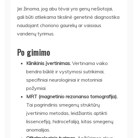
Jei žinoma, jog abu tėvai yra genų nešiotojai,
gali būti atliekama tikslinė genetinė diagnostika
naudojant choriono gaurelių ar vaisiaus
vandenų tyrimus.
Po gimimo
Klinikinis įvertinimas.
Vertinama vaiko
bendra būklė ir vystymosi sutrikimai,
specifiniai neurologiniai ir motoriniai
požymiai.
MRT (magnetinio rezonanso tomografija).
Tai pagrindinis smegenų struktūrų
įvertinimo metodas, leidžiantis aptikti
lissencefiją, hidrocefaliją, kitas smegenų
anomalijas.
Oftalmologinis tyrimas.
Apžiūrimos akys,