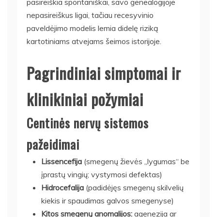
pasireiškia spontaniškai, savo genealogijoje
nepasireiškus ligai, tačiau recesyvinio
paveldėjimo modelis lemia didelę riziką
kartotiniams atvejams šeimos istorijoje.
Pagrindiniai simptomai ir
klinikiniai požymiai
Centinės nervų sistemos
pažeidimai
Lissencefija
(smegenų žievės „lygumas“ be
įprastų vingių; vystymosi defektas)
Hidrocefalija
(padidėjęs smegenų skilvelių
kiekis ir spaudimas galvos smegenyse)
Kitos smegenų anomalijos:
agenezija ar