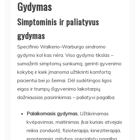
Gydymas
Simptominis ir paliatyvus
gydymas
Specifinio Walkerio–Warburgo sindromo
gydymo kol kas nėra. Viso gydymo tikslas –
sumažinti simptomų sunkumą, gerinti gyvenimo
kokybę ir kiek įmanoma užtikrinti komfortą
pacientui bei jo šeimai. Dėl sudėtingos ligos
eigos ir trumpų išgyvenimo laikotarpių
dažniausias pasirinkimas – paliatyvi pagalba.
Palaikomasis gydymas.
Užtikrinamas
kvėpavimas, maitinimas (kai kuriais atvejais
reikia zonduoti), fizioterapija, kineziterapija,
ergoterapija, mitybos specialistų pagalba.