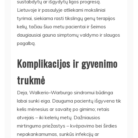
sustabdytų ar išgydytų ligos progresą.
Lietuvoje ir pasaulyje atliekami moksliniai
tyrimai, siekiama rasti tikslingų genų terapijos
kelių, tačiau šiuo metu pacientai ir šeimos
daugiausiai gauna simptomų valdymo ir slaugos
pagalbą.
Komplikacijos ir gyvenimo
trukmė
Deja, Walkerio–Warburgo sindromui būdinga
labai sunki eiga. Dauguma pacientų išgyvena tik
kelis mėnesius ar savaitę po gimimo; retais
atvejais – iki kelerių metų. Dažniausios
mirtingumo priežastys – kvėpavimo bei širdies
nepakankamumas, sunkūs infekcijų ar