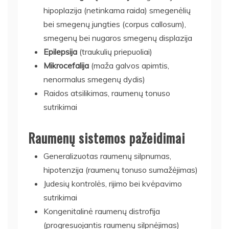
hipoplazija (netinkama raida) smegenėlių
bei smegenų jungties (corpus callosum),
smegenų bei nugaros smegenų displazija
Epilepsija
(traukulių priepuoliai)
Mikrocefalija
(maža galvos apimtis,
nenormalus smegenų dydis)
Raidos atsilikimas, raumenų tonuso
sutrikimai
Raumenų sistemos pažeidimai
Generalizuotas raumenų silpnumas,
hipotenzija (raumenų tonuso sumažėjimas)
Judesių kontrolės, rijimo bei kvėpavimo
sutrikimai
Kongenitalinė raumenų distrofija
(progresuojantis raumenų silpnėjimas)