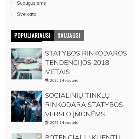
Suaugusiems
Sveikata
POPULIARIAUSI
NAUJAUSI
STATYBOS RINKODAROS
TENDENCIJOS 2018
METAIS
2023 14 vasario
SOCIALINIŲ TINKLŲ
RINKODARA STATYBOS
VERSLO ĮMONĖMS
2023 14 vasario
POTENCIALIŲ KLIENTŲ