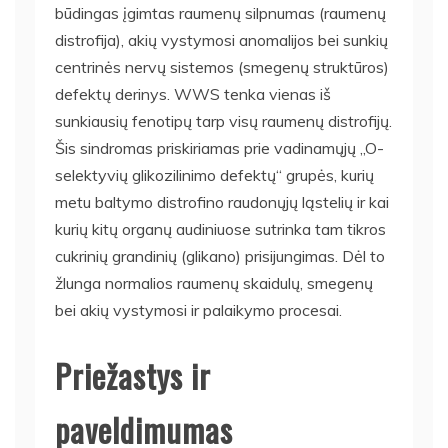
būdingas įgimtas raumenų silpnumas (raumenų
distrofija), akių vystymosi anomalijos bei sunkių
centrinės nervų sistemos (smegenų struktūros)
defektų derinys. WWS tenka vienas iš
sunkiausių fenotipų tarp visų raumenų distrofijų.
Šis sindromas priskiriamas prie vadinamųjų „O-
selektyvių glikozilinimo defektų“ grupės, kurių
metu baltymo distrofino raudonųjų ląstelių ir kai
kurių kitų organų audiniuose sutrinka tam tikros
cukrinių grandinių (glikano) prisijungimas. Dėl to
žlunga normalios raumenų skaidulų, smegenų
bei akių vystymosi ir palaikymo procesai.
Priežastys ir
paveldimumas