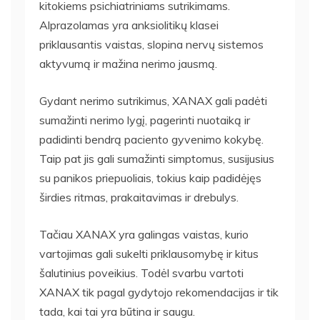
kitokiems psichiatriniams sutrikimams.
Alprazolamas yra anksiolitikų klasei
priklausantis vaistas, slopina nervų sistemos
aktyvumą ir mažina nerimo jausmą.
Gydant nerimo sutrikimus, XANAX gali padėti
sumažinti nerimo lygį, pagerinti nuotaiką ir
padidinti bendrą paciento gyvenimo kokybę.
Taip pat jis gali sumažinti simptomus, susijusius
su panikos priepuoliais, tokius kaip padidėjęs
širdies ritmas, prakaitavimas ir drebulys.
Tačiau XANAX yra galingas vaistas, kurio
vartojimas gali sukelti priklausomybę ir kitus
šalutinius poveikius. Todėl svarbu vartoti
XANAX tik pagal gydytojo rekomendacijas ir tik
tada, kai tai yra būtina ir saugu.