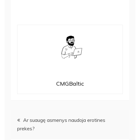
CMGBaltic
Navigacija
Ar suaugę asmenys naudoja erotines
prekes?
tarp