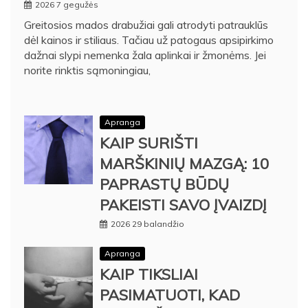
2026 7 gegužės
Greitosios mados drabužiai gali atrodyti patrauklūs
dėl kainos ir stiliaus. Tačiau už patogaus apsipirkimo
dažnai slypi nemenka žala aplinkai ir žmonėms. Jei
norite rinktis sąmoningiau,
Apranga
KAIP SURIŠTI
MARŠKINIŲ MAZGĄ: 10
PAPRASTŲ BŪDŲ
PAKEISTI SAVO ĮVAIZDĮ
2026 29 balandžio
Apranga
KAIP TIKSLIAI
PASIMATUOTI, KAD