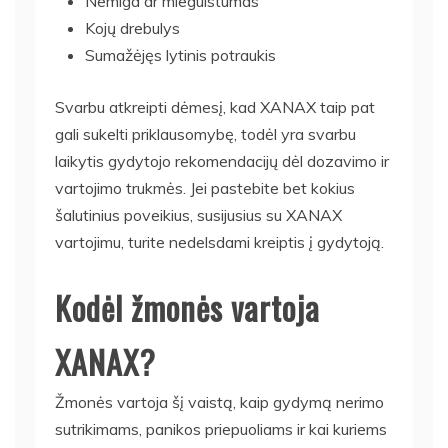
Nemiga ar mieguistumas
Kojų drebulys
Sumažėjęs lytinis potraukis
Svarbu atkreipti dėmesį, kad XANAX taip pat
gali sukelti priklausomybę, todėl yra svarbu
laikytis gydytojo rekomendacijų dėl dozavimo ir
vartojimo trukmės. Jei pastebite bet kokius
šalutinius poveikius, susijusius su XANAX
vartojimu, turite nedelsdami kreiptis į gydytoją.
Kodėl žmonės vartoja
XANAX?
Žmonės vartoja šį vaistą, kaip gydymą nerimo
sutrikimams, panikos priepuoliams ir kai kuriems