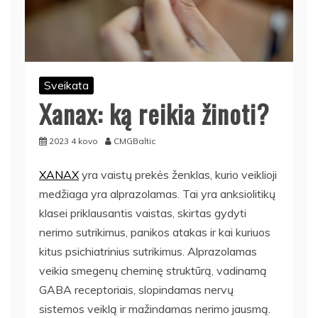
Sveikata
Xanax: ką reikia žinoti?
2023 4 kovo
CMGBaltic
XANAX
yra vaistų prekės ženklas, kurio veiklioji
medžiaga yra alprazolamas. Tai yra anksiolitikų
klasei priklausantis vaistas, skirtas gydyti
nerimo sutrikimus, panikos atakas ir kai kuriuos
kitus psichiatrinius sutrikimus. Alprazolamas
veikia smegenų cheminę struktūrą, vadinamą
GABA receptoriais, slopindamas nervų
sistemos veiklą ir mažindamas nerimo jausmą.