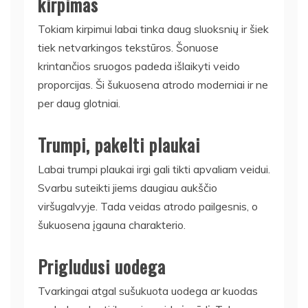
kirpimas
Tokiam kirpimui labai tinka daug sluoksnių ir šiek
tiek netvarkingos tekstūros. Šonuose
krintančios sruogos padeda išlaikyti veido
proporcijas. Ši šukuosena atrodo moderniai ir ne
per daug glotniai.
Trumpi, pakelti plaukai
Labai trumpi plaukai irgi gali tikti apvaliam veidui.
Svarbu suteikti jiems daugiau aukščio
viršugalvyje. Tada veidas atrodo pailgesnis, o
šukuosena įgauna charakterio.
Prigludusi uodega
Tvarkingai atgal sušukuota uodega ar kuodas