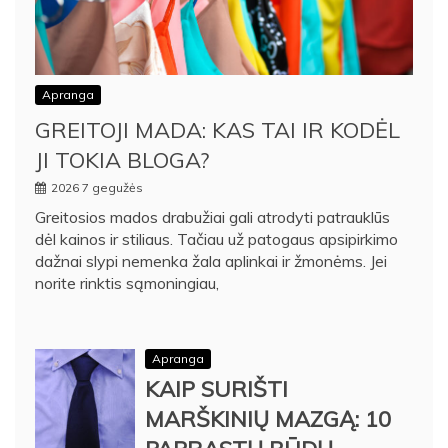
Apranga
GREITOJI MADA: KAS TAI IR KODĖL
JI TOKIA BLOGA?
2026 7 gegužės
Greitosios mados drabužiai gali atrodyti patrauklūs
dėl kainos ir stiliaus. Tačiau už patogaus apsipirkimo
dažnai slypi nemenka žala aplinkai ir žmonėms. Jei
norite rinktis sąmoningiau,
Apranga
KAIP SURIŠTI
MARŠKINIŲ MAZGĄ: 10