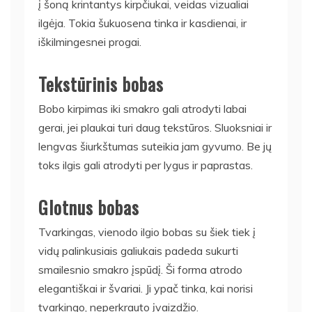
į šoną krintantys kirpčiukai, veidas vizualiai
ilgėja. Tokia šukuosena tinka ir kasdienai, ir
iškilmingesnei progai.
Tekstūrinis bobas
Bobo kirpimas iki smakro gali atrodyti labai
gerai, jei plaukai turi daug tekstūros. Sluoksniai ir
lengvas šiurkštumas suteikia jam gyvumo. Be jų
toks ilgis gali atrodyti per lygus ir paprastas.
Glotnus bobas
Tvarkingas, vienodo ilgio bobas su šiek tiek į
vidų palinkusiais galiukais padeda sukurti
smailesnio smakro įspūdį. Ši forma atrodo
elegantiškai ir švariai. Ji ypač tinka, kai norisi
tvarkingo, neperkrauto įvaizdžio.