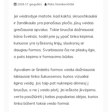
2026 17 gegužės
Rūta Stankevičiūtė
Jei veidrodyje matote, kad kakta, skruostikauliai
ir žandikaulis yra panašaus pločio, jūsų veidas
greičiausiai apvalus. Tokie bruožai dažniausiai
būna švelnūs, todėl prie jų ypač tinka kirpimai,
kuriuose yra ryškesnių linijų, sluoksnių ar
daugiau formos. Svarbiausia čia ne plaukų ilgis,
o pats kirpimo ir formavimo būdas.
Apvaliam ar širdelės formos veidui dažniausiai
labiausiai tinka šukuosenos, kurios vizualiai
ilgina veidą. Jos taip pat nukreipia dėmesį į
bruožus, o ne į veido plotį. Jei ieškote įkvėpimo,
verta pasižiūrėti į kelias populiarias idėjas, kurios
tinka būtent tokiai veido formai.