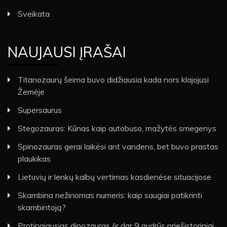
Sveikata
NAUJAUSI ĮRAŠAI
Titanozaurų šeima buvo didžiausia kada nors klajojusi
Žemėje
Supersaurus
Stegozauras: Kūnas kaip autobuso, mažytės smegenys
Spinozauras gerai laikėsi ant vandens, bet buvo prastas
plaukikas
Lietuvių ir lenkų kalbų vertimas kasdienėse situacijose
Skambina nežinomas numeris: kaip saugiai patikrinti
skambintoją?
Protingiausias dinozauras (ir dar 9 gudrūs priešistoriniai