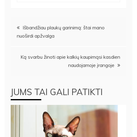
Navigacija
Išbandžiau plaukų garinimą: štai mano
nuoširdi apžvalga
tarp
įrašų
Ką svarbu žinoti apie kalkių kaupimąsi kasdien
naudojamoje įrangoje
JUMS TAI GALI PATIKTI