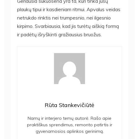
Geriausia šukuosena yra ta, kuri tinka jūsų
plaukų tipui ir kasdieniam ritmui. Apvalus veidas
netrukdo rinktis nei trumpesnio, nei ilgesnio
kirpimo. Svarbiausia, kad jis turėtų aiškią formą
ir padėtų išryškinti gražiausius bruožus.
Rūta Stankevičiūtė
Namų ir interjero temų autorė. Rašo apie
praktiškus sprendimus, remonto patirtis ir
gyvenamosios aplinkos gerinimą.