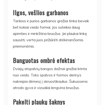
Ilgos, vešlios garbanos
Tankios ir purios garbanos gražiai tinka beveik
bet kokiai veido formai. Jos suteikia daug
apimties ir minkština bruožus. Jei plaukai linkę
sausėti, verta juos prižiūrėti drėkinančiomis
priemonėmis.
Banguotas ombrė efektas
Dviejų atspalvių bangos dažnai gražiai krinta
nuo veido. Toks spalvos ir formos derinys
nukreipia dėmesį į skruostikaulius. Šukuosena
atrodo gyva ir vizualiai lengvina bruožus.
Pakelti plaukų šaknys