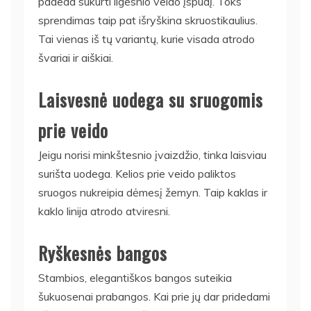
padeda sukurti ilgesnio veido įspūdį. Toks
sprendimas taip pat išryškina skruostikaulius.
Tai vienas iš tų variantų, kurie visada atrodo
švariai ir aiškiai.
Laisvesnė uodega su sruogomis
prie veido
Jeigu norisi minkštesnio įvaizdžio, tinka laisviau
surišta uodega. Kelios prie veido paliktos
sruogos nukreipia dėmesį žemyn. Taip kaklas ir
kaklo linija atrodo atviresni.
Ryškesnės bangos
Stambios, elegantiškos bangos suteikia
šukuosenai prabangos. Kai prie jų dar pridedami