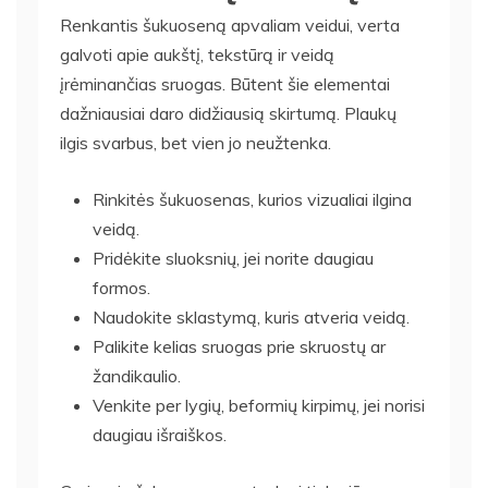
Renkantis šukuoseną apvaliam veidui, verta
galvoti apie aukštį, tekstūrą ir veidą
įrėminančias sruogas. Būtent šie elementai
dažniausiai daro didžiausią skirtumą. Plaukų
ilgis svarbus, bet vien jo neužtenka.
Rinkitės šukuosenas, kurios vizualiai ilgina
veidą.
Pridėkite sluoksnių, jei norite daugiau
formos.
Naudokite sklastymą, kuris atveria veidą.
Palikite kelias sruogas prie skruostų ar
žandikaulio.
Venkite per lygių, beformių kirpimų, jei norisi
daugiau išraiškos.