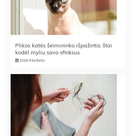
Plikos katės šeimininko išpažintis: štai
kodėl myliu savo sfinksus
2026 9 birželio