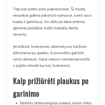
Taip pat patiko pats paprastumas. Šį ritualą
nesunkiai galima pakartoti namuose, turint savo
kaukę ir garintuvą. Vis dėlto jis labai artimas
giluminei priežiūrai, todėl stebuklų tikėtis
neverta.
Jei ieškote švelnesnės alternatyvos karštam
džiovinimui po gaubtu, ši procedūra gali būti
verta dėmesio. Garai nebuvo nemaloniai karšti,
o pojūtis atrodė kur kas švelnesnis.
Kaip prižiūrėti plaukus po
garinimo
Rinkitės drėkinamąsias kaukes, kurios tinka