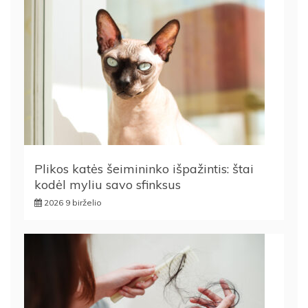
Plikos katės šeimininko išpažintis: štai
kodėl myliu savo sfinksus
2026 9 birželio