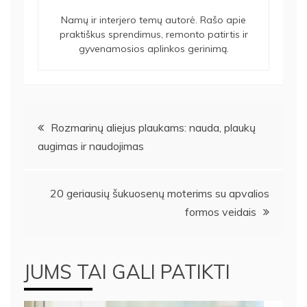
Namų ir interjero temų autorė. Rašo apie
praktiškus sprendimus, remonto patirtis ir
gyvenamosios aplinkos gerinimą.
Navigacija
Rozmarinų aliejus plaukams: nauda, plaukų
augimas ir naudojimas
tarp
įrašų
20 geriausių šukuosenų moterims su apvalios
formos veidais
JUMS TAI GALI PATIKTI