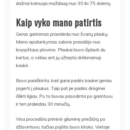
dažnai kainuoja maždaug nuo 30 iki 75 dolerių.
Kaip vyko mano patirtis
Geras garinimas prasideda nuo švarių plaukų.
Mano apsilankymas salone prasidėjo nuo
kruopštaus plovimo. Plaukai buvo išplauti du
kartus, o vėliau ant jų užtepta drėkinamoji
kaukė.
Buvo paaiškinta, kad garai padės kaukei geriau
įsigerti į plaukus. Taip pat jie padės drėgmei
išlikti ilgiau. Po to buvau pasodinta po garintuvu
ir ten praleidau 30 minučių.
Visa procedūra priminė giluminę priežiūrą po
džiovintuvu, tačiau pojūtis buvo kitoks. Vietoje