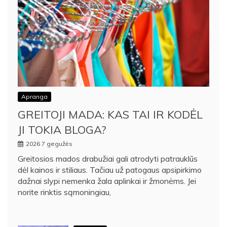
Apranga
GREITOJI MADA: KAS TAI IR KODĖL
JI TOKIA BLOGA?
2026 7 gegužės
Greitosios mados drabužiai gali atrodyti patrauklūs
dėl kainos ir stiliaus. Tačiau už patogaus apsipirkimo
dažnai slypi nemenka žala aplinkai ir žmonėms. Jei
norite rinktis sąmoningiau,