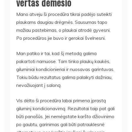
vertas dėmesio
Mano atveju ši procedūra tikrai padėjo suteikti
plaukams daugiau drėgmės. Sausumas tapo
mažiau pastebimas, o plaukai atrodė gyvesni.
Po procedūros jie buvo ir gerokai švelnesni.
Man patiko ir tai, kad šį metodą galima
pakartoti namuose. Tam tinka plaukų kaukės,
giluminiai kondicionieriai ir nuosavas garintuvas.
Tokiu būdu rezultatus galima palaikyti dažniau,
nevažiuojant į saloną.
Vis dėlto ši procedūra labai primena įprastą
giluminį kondicionavimą. Rezultatai taip pat gali
būti panašūs. Jei nemėgstate karšto džiovinimo
po gaubtu, garinimas gali būti patrauklesnė