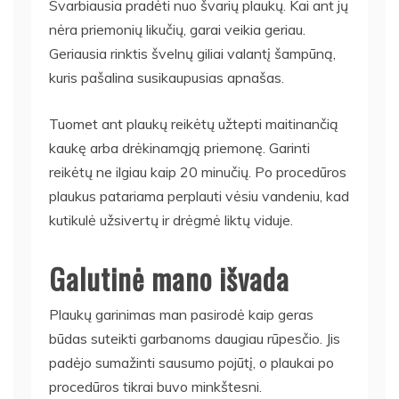
Svarbiausia pradėti nuo švarių plaukų. Kai ant jų
nėra priemonių likučių, garai veikia geriau.
Geriausia rinktis švelnų giliai valantį šampūną,
kuris pašalina susikaupusias apnašas.
Tuomet ant plaukų reikėtų užtepti maitinančią
kaukę arba drėkinamąją priemonę. Garinti
reikėtų ne ilgiau kaip 20 minučių. Po procedūros
plaukus patariama perplauti vėsiu vandeniu, kad
kutikulė užsivertų ir drėgmė liktų viduje.
Galutinė mano išvada
Plaukų garinimas man pasirodė kaip geras
būdas suteikti garbanoms daugiau rūpesčio. Jis
padėjo sumažinti sausumo pojūtį, o plaukai po
procedūros tikrai buvo minkštesni.