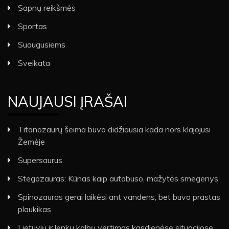
Sapnų reikšmės
Sportas
Suaugusiems
Sveikata
NAUJAUSI ĮRAŠAI
Titanozaurų šeima buvo didžiausia kada nors klajojusi
Žemėje
Supersaurus
Stegozauras: Kūnas kaip autobuso, mažytės smegenys
Spinozauras gerai laikėsi ant vandens, bet buvo prastas
plaukikas
Lietuvių ir lenkų kalbų vertimas kasdienėse situacijose