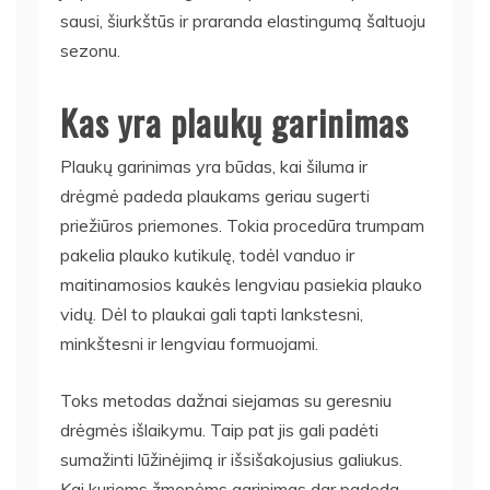
sausi, šiurkštūs ir praranda elastingumą šaltuoju
sezonu.
Kas yra plaukų garinimas
Plaukų garinimas yra būdas, kai šiluma ir
drėgmė padeda plaukams geriau sugerti
priežiūros priemones. Tokia procedūra trumpam
pakelia plauko kutikulę, todėl vanduo ir
maitinamosios kaukės lengviau pasiekia plauko
vidų. Dėl to plaukai gali tapti lankstesni,
minkštesni ir lengviau formuojami.
Toks metodas dažnai siejamas su geresniu
drėgmės išlaikymu. Taip pat jis gali padėti
sumažinti lūžinėjimą ir išsišakojusius galiukus.
Kai kuriems žmonėms garinimas dar padeda