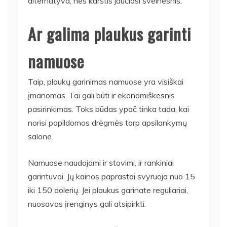
alternatyva, nes karštis jaučiasi švelnesnis.
Ar galima plaukus garinti
namuose
Taip, plaukų garinimas namuose yra visiškai
įmanomas. Tai gali būti ir ekonomiškesnis
pasirinkimas. Toks būdas ypač tinka tada, kai
norisi papildomos drėgmės tarp apsilankymų
salone.
Namuose naudojami ir stovimi, ir rankiniai
garintuvai. Jų kainos paprastai svyruoja nuo 15
iki 150 dolerių. Jei plaukus garinate reguliariai,
nuosavas įrenginys gali atsipirkti.