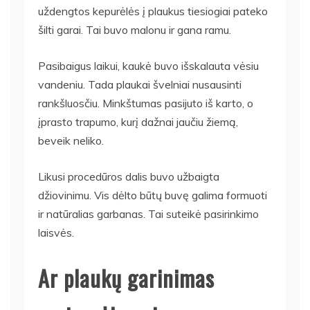
uždengtos kepurėlės į plaukus tiesiogiai pateko
šilti garai. Tai buvo malonu ir gana ramu.
Pasibaigus laikui, kaukė buvo išskalauta vėsiu
vandeniu. Tada plaukai švelniai nusausinti
rankšluosčiu. Minkštumas pasijuto iš karto, o
įprasto trapumo, kurį dažnai jaučiu žiemą,
beveik neliko.
Likusi procedūros dalis buvo užbaigta
džiovinimu. Vis dėlto būtų buvę galima formuoti
ir natūralias garbanas. Tai suteikė pasirinkimo
laisvės.
Ar plaukų garinimas