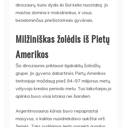
dinozaurų, kurio dydis iki šiol kelia nuostabą. Jo
mastas domina ir mokslininkus, ir visus,
besidominčius priešistoriniais gyvūnais.
Milžiniškas žolėdis iš Pietų
Amerikos
Šis dinozauras priklausė ilgakaklių žolėdžių
grupei. Jis gyveno dabartinės Pietų Amerikos
teritorijoje maždaug prieš 94–97 milijonus metų,
vėlyvojo kreidos periodo metu. Tuo laikotarpiu jo
aplinka buvo visai kitokia nei šiandien.
Argentinosaurus kūnas buvo nepaprastai
masyvus, o kaklas nusidriekdavo aukštai virš
žemės. Toks sudėjimas leido pasiekti augalus,