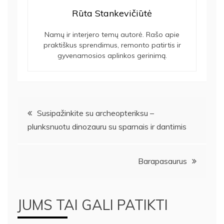
Rūta Stankevičiūtė
Namų ir interjero temų autorė. Rašo apie
praktiškus sprendimus, remonto patirtis ir
gyvenamosios aplinkos gerinimą.
Navigacija
Susipažinkite su archeopteriksu –
plunksnuotu dinozauru su sparnais ir dantimis
tarp
įrašų
Barapasaurus
JUMS TAI GALI PATIKTI