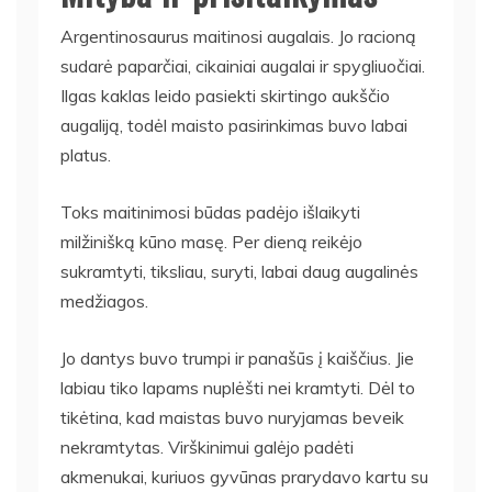
Argentinosaurus maitinosi augalais. Jo racioną
sudarė paparčiai, cikainiai augalai ir spygliuočiai.
Ilgas kaklas leido pasiekti skirtingo aukščio
augaliją, todėl maisto pasirinkimas buvo labai
platus.
Toks maitinimosi būdas padėjo išlaikyti
milžinišką kūno masę. Per dieną reikėjo
sukramtyti, tiksliau, suryti, labai daug augalinės
medžiagos.
Jo dantys buvo trumpi ir panašūs į kaiščius. Jie
labiau tiko lapams nuplėšti nei kramtyti. Dėl to
tikėtina, kad maistas buvo nuryjamas beveik
nekramtytas. Virškinimui galėjo padėti
akmenukai, kuriuos gyvūnas prarydavo kartu su