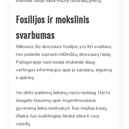
individai turėjo labai mažai natūralių priešų.
Fosilijos ir mokslinis
svarbumas
Išlikusios šio dinozauro fosilijos yra itin svarbios,
nes padeda suprasti milžiniškų dinozaurų raidą.
Patagonijoje rasti kaulai atskleidė daug
vertingos informacijos apie jo sandarą, elgseną
ir aplinką.
Vis dėlto patikimų liekanų rasta nedaug. Dėl to
daugelis klausimų apie Argentinosaurus
gyvenimą lieka neatsakyti. Kuo mažiau kaulų
išlieka, tuo sudėtingiau tiksliai atkurti visą
vaizdą.