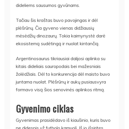
dideliems sausumos gyvūnams.
Tačiau šis kraštas buvo pavojingas ir dėl
plėšrūnų. Čia gyveno vienas didžiausių
mėsėdžių dinozaurų. Tokia kaimynystė darė
ekosistemą sudėtingą ir nuolat kintančią.
Argentinosaurus tikriausiai dalijosi aplinka su
kitais dideliais sauropodais bei mažesniais
žolėdžiais. Dėl to konkurencija dėl maisto buvo
juntama nuolat. Plėšrūnų ir aukų pusiausvyra
formavo visą šios senovinės aplinkos ritmą.
Gyvenimo ciklas
Gyvenimas prasidėdavo iš kiaušinio, kuris buvo
ne didesnis už futbolo kamuolį. Iš jo išsiritęs