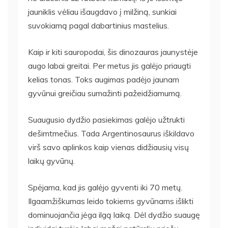
jauniklis vėliau išaugdavo į milžiną, sunkiai
suvokiamą pagal dabartinius mastelius.
Kaip ir kiti sauropodai, šis dinozauras jaunystėje
augo labai greitai. Per metus jis galėjo priaugti
kelias tonas. Toks augimas padėjo jaunam
gyvūnui greičiau sumažinti pažeidžiamumą.
Suaugusio dydžio pasiekimas galėjo užtrukti
dešimtmečius. Tada Argentinosaurus iškil­davo
virš savo aplinkos kaip vienas didžiausių visų
laikų gyvūnų.
Spėjama, kad jis galėjo gyventi iki 70 metų.
Ilgaamžiškumas leido tokiems gyvūnams išlikti
dominuojančia jėga ilgą laiką. Dėl dydžio suaugę