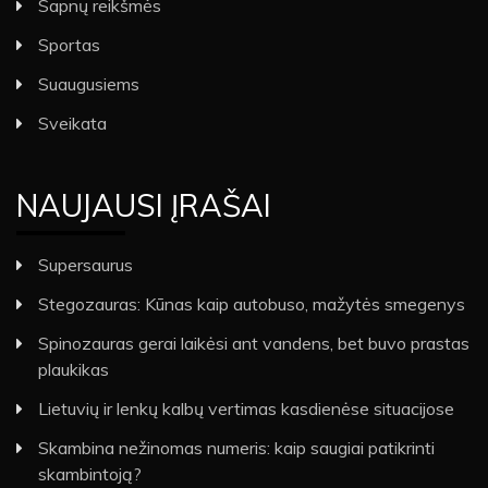
Sapnų reikšmės
Sportas
Suaugusiems
Sveikata
NAUJAUSI ĮRAŠAI
Supersaurus
Stegozauras: Kūnas kaip autobuso, mažytės smegenys
Spinozauras gerai laikėsi ant vandens, bet buvo prastas
plaukikas
Lietuvių ir lenkų kalbų vertimas kasdienėse situacijose
Skambina nežinomas numeris: kaip saugiai patikrinti
skambintoją?