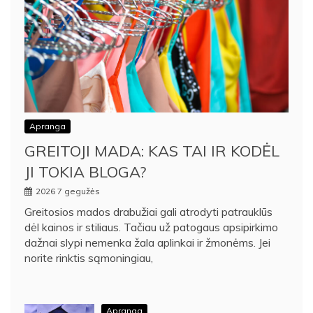
Apranga
GREITOJI MADA: KAS TAI IR KODĖL
JI TOKIA BLOGA?
2026 7 gegužės
Greitosios mados drabužiai gali atrodyti patrauklūs
dėl kainos ir stiliaus. Tačiau už patogaus apsipirkimo
dažnai slypi nemenka žala aplinkai ir žmonėms. Jei
norite rinktis sąmoningiau,
Apranga