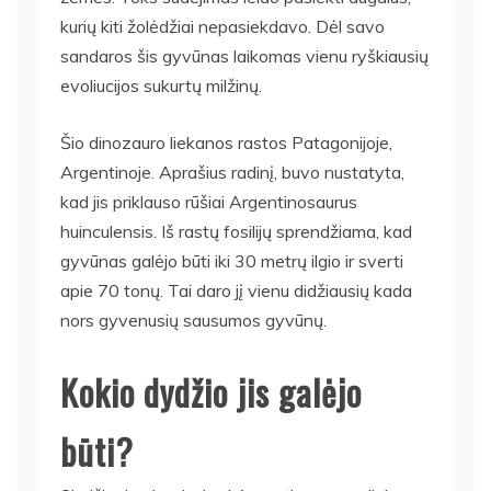
kurių kiti žolėdžiai nepasiekdavo. Dėl savo
sandaros šis gyvūnas laikomas vienu ryškiausių
evoliucijos sukurtų milžinų.
Šio dinozauro liekanos rastos Patagonijoje,
Argentinoje. Aprašius radinį, buvo nustatyta,
kad jis priklauso rūšiai Argentinosaurus
huinculensis. Iš rastų fosilijų sprendžiama, kad
gyvūnas galėjo būti iki 30 metrų ilgio ir sverti
apie 70 tonų. Tai daro jį vienu didžiausių kada
nors gyvenusių sausumos gyvūnų.
Kokio dydžio jis galėjo
būti?