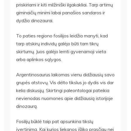
priskiriami ir kiti milžiniški ilgakakliai. Tarp artimų
giminaičių minimi labai panašios sandaros ir
dydžio dinozaurai.
To paties regiono fosilijos leidžia manyti, kad
tarp atskirų individų galėjo būti tam tikrų
skirtumų. Juos galėjo lemti gyvenamoji vieta
arba aplinkos sąlygos.
Argentinosaurus laikomas vienu didžiausių savo
grupės atstovų. Vis dėlto tikslus jo dydis vis dar
kelia diskusijų. Skirtingi paleontologai pateikia
nevienodas nuomones apie didžiausią istorijoje
dinozaurą.
Fosilijų būklė taip pat apsunkina tikslų
įvertinimą. Kai kurios liekanos išliko prasčiau nei