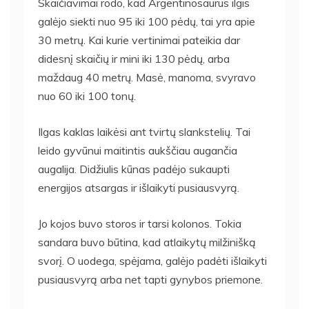
Skaičiavimai rodo, kad Argentinosaurus ilgis
galėjo siekti nuo 95 iki 100 pėdų, tai yra apie
30 metrų. Kai kurie vertinimai pateikia dar
didesnį skaičių ir mini iki 130 pėdų, arba
maždaug 40 metrų. Masė, manoma, svyravo
nuo 60 iki 100 tonų.
Ilgas kaklas laikėsi ant tvirtų slankstelių. Tai
leido gyvūnui maitintis aukščiau augančia
augalija. Didžiulis kūnas padėjo sukaupti
energijos atsargas ir išlaikyti pusiausvyrą.
Jo kojos buvo storos ir tarsi kolonos. Tokia
sandara buvo būtina, kad atlaikytų milžinišką
svorį. O uodega, spėjama, galėjo padėti išlaikyti
pusiausvyrą arba net tapti gynybos priemone.