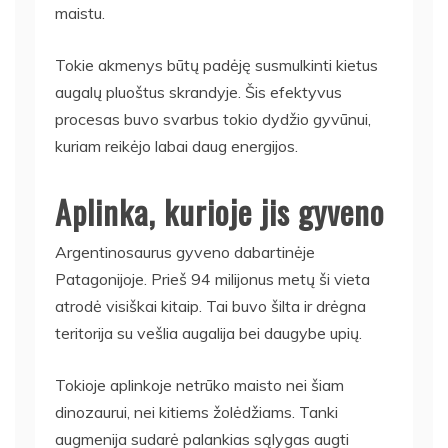
maistu.
Tokie akmenys būtų padėję susmulkinti kietus
augalų pluoštus skrandyje. Šis efektyvus
procesas buvo svarbus tokio dydžio gyvūnui,
kuriam reikėjo labai daug energijos.
Aplinka, kurioje jis gyveno
Argentinosaurus gyveno dabartinėje
Patagonijoje. Prieš 94 milijonus metų ši vieta
atrodė visiškai kitaip. Tai buvo šilta ir drėgna
teritorija su vešlia augalija bei daugybe upių.
Tokioje aplinkoje netrūko maisto nei šiam
dinozaurui, nei kitiems žolėdžiams. Tanki
augmenija sudarė palankias sąlygas augti