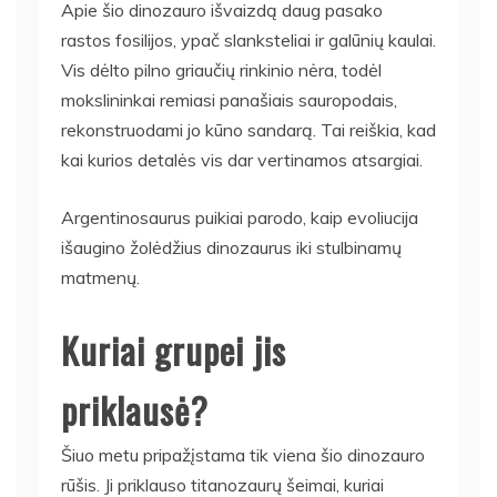
Apie šio dinozauro išvaizdą daug pasako
rastos fosilijos, ypač slanksteliai ir galūnių kaulai.
Vis dėlto pilno griaučių rinkinio nėra, todėl
mokslininkai remiasi panašiais sauropodais,
rekonstruodami jo kūno sandarą. Tai reiškia, kad
kai kurios detalės vis dar vertinamos atsargiai.
Argentinosaurus puikiai parodo, kaip evoliucija
išaugino žolėdžius dinozaurus iki stulbinamų
matmenų.
Kuriai grupei jis
priklausė?
Šiuo metu pripažįstama tik viena šio dinozauro
rūšis. Ji priklauso titanozaurų šeimai, kuriai