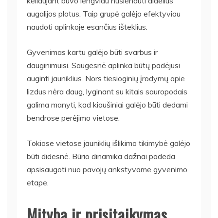
keliaujant buvo lengviau nušienauti didelius
augalijos plotus. Taip grupė galėjo efektyviau
naudoti aplinkoje esančius išteklius.
Gyvenimas kartu galėjo būti svarbus ir
dauginimuisi. Saugesnė aplinka būtų padėjusi
auginti jauniklius. Nors tiesioginių įrodymų apie
lizdus nėra daug, lyginant su kitais sauropodais
galima manyti, kad kiaušiniai galėjo būti dedami
bendrose perėjimo vietose.
Tokiose vietose jauniklių išlikimo tikimybė galėjo
būti didesnė. Būrio dinamika dažnai padeda
apsisaugoti nuo pavojų ankstyvame gyvenimo
etape.
Mityba ir prisitaikymas