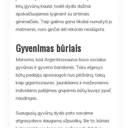
kitų gyvūnų kaulai, todėl dydis dažnai
apskaičiuojamas lyginant su artimais
giminaičiais. Taip galima gana tiksliai numatyti jo
matmenis, nors ginčai dėl rekordo neslūgsta.
Gyvenimas būriais
Manoma, kad Argentinosaurus buvo socialus
gyvūnas ir gyveno bandomis. Toks elgesys
būtų padėjęs apsisaugoti nuo plėšrūnų, tokių
kaip gigantozauras. Jaunikliams ir mažesniems
individams judėjimas grupėmis būtų buvęs ypač
naudingas.
Suaugusių gyvūnų dydis pats savaime
atgrasydavo daugumą užpuolikų. Be to, būriais