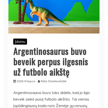
Įdomu
Argentinosaurus buvo
beveik perpus ilgesnis
už futbolo aikštę
2026 9 liepos
Rūta Stankevičiūtė
Argentinosaurus buvo toks didelis, kad jo ilgis
beveik siekė pusę futbolo aikštės. Tai vienas
įspūdingiausių kada nors Žemėje gyvenusių