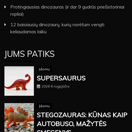
Protingiausias dinozauras (ir dar 9 gudrūs priešistoriniai
ropliai)
12 baisiausių dinozaurų, kurių norėtum vengti
keliaudamas laiku
JUMS PATIKS
Įdomu
SUPERSAURUS
2026 6 rugpjūčio
Įdomu
STEGOZAURAS: KŪNAS KAIP
AUTOBUSO, MAŽYTĖS