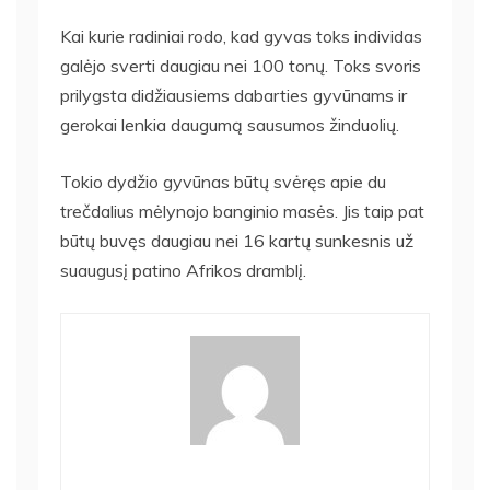
Kai kurie radiniai rodo, kad gyvas toks individas
galėjo sverti daugiau nei 100 tonų. Toks svoris
prilygsta didžiausiems dabarties gyvūnams ir
gerokai lenkia daugumą sausumos žinduolių.
Tokio dydžio gyvūnas būtų svėręs apie du
trečdalius mėlynojo banginio masės. Jis taip pat
būtų buvęs daugiau nei 16 kartų sunkesnis už
suaugusį patino Afrikos dramblį.