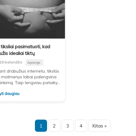
tiksliai pasimatuoti, kad
žis idealiai tiktų
28 balandžio
Apranga
nt drabužius internetu, tikslūs
 matmenys labai palengvina
inkimą. Taip lengviau pataikyti
kamą dydį ir išvengti
yti daugiau
ylimo. Nereikia nei siuvėjo, nei
nės matavimosi kabinos,
1
2
3
4
Kitas »