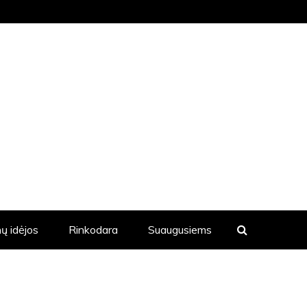
KVIENĄ DIENĄ YRA SKELBIAMOS
ų idėjos
Rinkodara
Suaugusiems