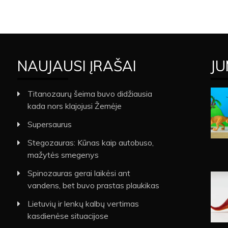
NAUJAUSI ĮRAŠAI
JU
Titanozaurų šeima buvo didžiausia
kada nors klajojusi Žemėje
Supersaurus
Stegozauras: Kūnas kaip autobuso,
mažytės smegenys
Spinozauras gerai laikėsi ant
vandens, bet buvo prastas plaukikas
Lietuvių ir lenkų kalbų vertimas
kasdienėse situacijose