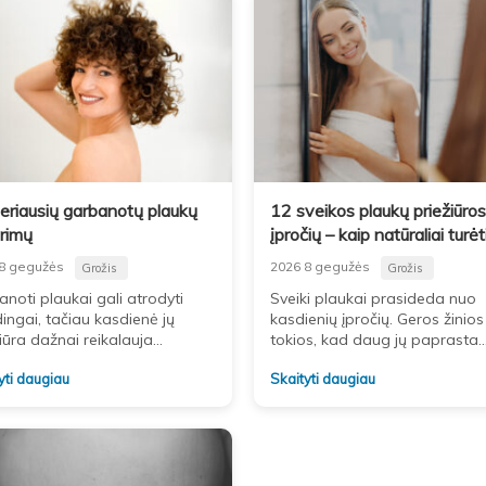
eriausių garbanotų plaukų
12 sveikos plaukų priežiūros
rimų
įpročių – kaip natūraliai turėt
sveikus plaukus
8 gegužės
2026 8 gegužės
Grožis
Grožis
noti plaukai gali atrodyti
Sveiki plaukai prasideda nuo
ingai, tačiau kasdienė jų
kasdienių įpročių. Geros žinios
iūra dažnai reikalauja
tokios, kad daug jų paprasta
iau pastangų. Svarbiausia yra
įsidiegti. Nereikia nei sudėting
yti daugiau
Skaityti daugiau
ovoti su garbanomis, o išmokti
procedūrų, nei didelių išlaidų.
rižiūrėti taip, kad
Užtenka nuoseklumo, šiek tiek