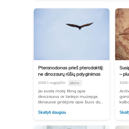
Pteranodonas prieš pterodaktilį:
Susi
ne dinozaurų rūšių palyginimas
– pl
spar
2026 1 rugpjūčio
2026 
Įdomu
Jei esate matę filmą apie
Arch
dinozaurus ar lankęsi muziejuje,
garsi
tikriausiai girdėjote apie šiuos du
kalba
senovinius skraiduolius. Nors
plunk
Skaityti daugiau
Skait
pavadinimai dažnai maišomi,
danti
kalbame apie skirtingus gyvūnus.
ilgai
Jie