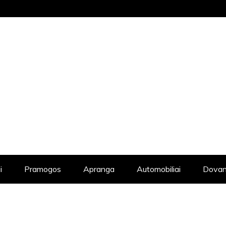
STRAIPSNIŲ KATALOGAS, KADANGI KIE
i
Pramogos
Apranga
Automobiliai
Dovan