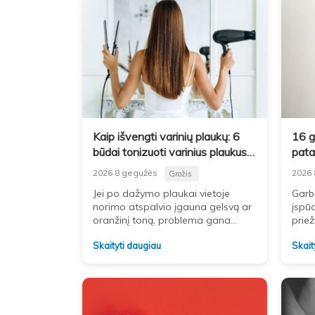
Kaip išvengti varinių plaukų: 6
16 g
būdai tonizuoti varinius plaukus
pata
namuose
2026 8 gegužės
2026 
Grožis
Jei po dažymo plaukai vietoje
Garba
norimo atspalvio įgauna gelsvą ar
įspūd
oranžinį toną, problema gana
priež
dažna. Tokie nepageidaujami šilti
daug
Skaityti daugiau
Skait
atspalviai gali atsirasti ir po
ne k
šviesinimo. Laikui
jas p