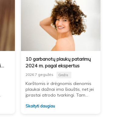
10 garbanotų plaukų patarimų
i
2024 m. pagal ekspertus
2026 7 gegužės
Grožis
Karštomis ir drėgnomis dienomis
plaukai dažnai ima šiauštis, net jei
įprastai atrodo tvarkingi. Tam
ų
įtakos turi ne tik oras, bet ir plaukų
Skaityti daugiau
būklė bei kasdienė