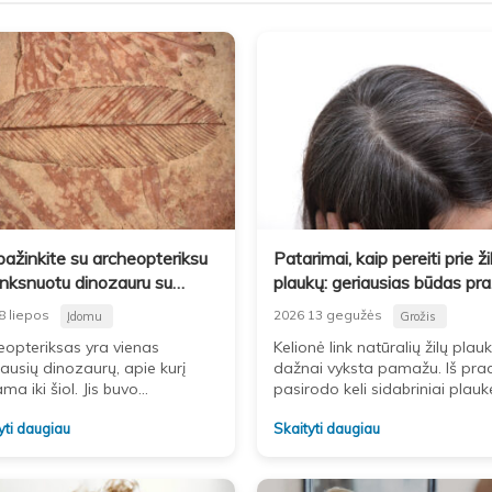
pažinkite su archeopteriksu
Patarimai, kaip pereiti prie ži
unksnuotu dinozauru su
plaukų: geriausias būdas praž
nais ir dantimis
8 liepos
2026 13 gegužės
Įdomu
Grožis
eopteriksas yra vienas
Kelionė link natūralių žilų plau
ausių dinozaurų, apie kurį
dažnai vyksta pamažu. Iš pra
ma iki šiol. Jis buvo
pasirodo keli sidabriniai plauke
snuotas, turėjo sparnus ir
vėliau jų daugėja. Galiausiai
yti daugiau
Skaityti daugiau
s. Būtent šis keistas derinys
atsiranda ryškesnė riba tarp
 kėlė klausimų apie
seniau dažytos spalvos