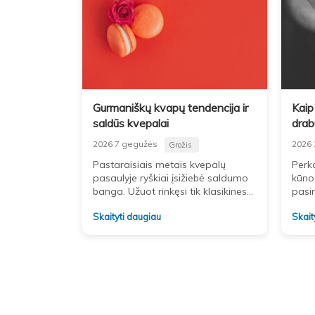
Gurmaniškų kvapų tendencija ir
Kaip 
saldūs kvepalai
drabu
2026 7 gegužės
2026 
Grožis
Pastaraisiais metais kvepalų
Perka
pasaulyje ryškiai įsižiebė saldumo
kūno
banga. Užuot rinkęsi tik klasikines
pasir
gėlių natas, daugelis dabar nori
į tin
Skaityti daugiau
Skait
aromato, primenančio desertą.
nusiv
Tokie kvapai ne tik pastebimi,
fizi