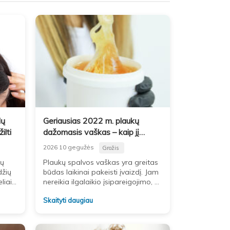
lų
Geriausias 2022 m. plaukų
ilti
dažomasis vaškas – kaip jį
naudoti
2026 10 gegužės
Grožis
kų
Plaukų spalvos vaškas yra greitas
džių
būdas laikinai pakeisti įvaizdį. Jam
liai,
nereikia ilgalaikio įsipareigojimo, o
spalva nusiplauna gana paprastai.
Skaityti daugiau
Toks pasirinkimas tinka tiems, kurie
nori paeksperimentuoti,