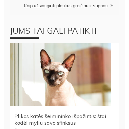
Kaip užsiauginti plaukus greičiau ir stipriau
įrašų
JUMS TAI GALI PATIKTI
Plikos katės šeimininko išpažintis: štai
kodėl myliu savo sfinksus