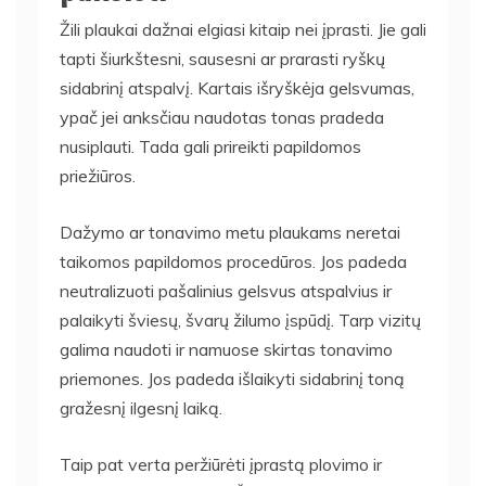
Žili plaukai dažnai elgiasi kitaip nei įprasti. Jie gali
tapti šiurkštesni, sausesni ar prarasti ryškų
sidabrinį atspalvį. Kartais išryškėja gelsvumas,
ypač jei anksčiau naudotas tonas pradeda
nusiplauti. Tada gali prireikti papildomos
priežiūros.
Dažymo ar tonavimo metu plaukams neretai
taikomos papildomos procedūros. Jos padeda
neutralizuoti pašalinius gelsvus atspalvius ir
palaikyti šviesų, švarų žilumo įspūdį. Tarp vizitų
galima naudoti ir namuose skirtas tonavimo
priemones. Jos padeda išlaikyti sidabrinį toną
gražesnį ilgesnį laiką.
Taip pat verta peržiūrėti įprastą plovimo ir