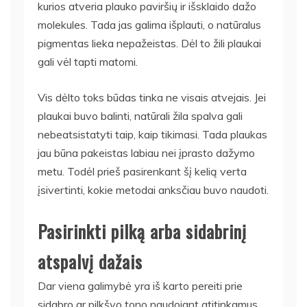
kurios atveria plauko paviršių ir išsklaido dažo
molekules. Tada jas galima išplauti, o natūralus
pigmentas lieka nepažeistas. Dėl to žili plaukai
gali vėl tapti matomi.
Vis dėlto toks būdas tinka ne visais atvejais. Jei
plaukai buvo balinti, natūrali žila spalva gali
nebeatsistatyti taip, kaip tikimasi. Tada plaukas
jau būna pakeistas labiau nei įprasto dažymo
metu. Todėl prieš pasirenkant šį kelią verta
įsivertinti, kokie metodai anksčiau buvo naudoti.
Pasirinkti pilką arba sidabrinį
atspalvį dažais
Dar viena galimybė yra iš karto pereiti prie
sidabro ar pilkšvo tono naudojant atitinkamus