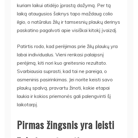
kuriam laikui atidėjo įprastą dažymą. Per tą
laiką ataugusios šaknys tapo maždaug colio
ilgio, o natūralus žilų ir tamsesnių plaukų derinys
paskatino pagalvoti apie visiškai kitokį įvaizdį.
Patirtis rodo, kad perėjimas prie žilų plaukų yra
labai individualus. Vieni renkasi palaipsnį
perėjimą, kiti nori kuo greitesnio rezultato.
Svarbiausia suprasti, kad tai ne pareiga, o
asmeninis pasirinkimas. Jei norite keisti savo
plaukų spalvą, pravartu žinoti, kokie etapai
laukia ir kokios priemonės gali palengvinti šį
laikotarpį.
Pirmas žingsnis yra leisti