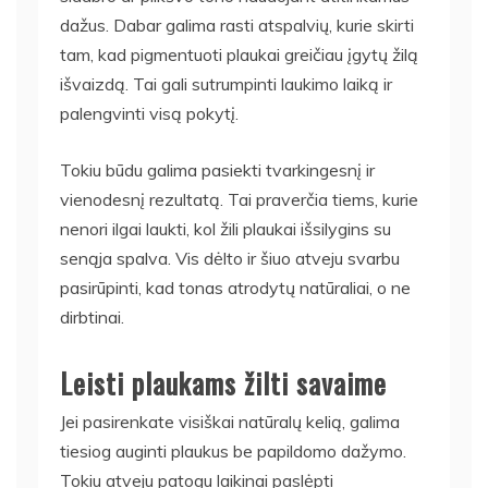
dažus. Dabar galima rasti atspalvių, kurie skirti
tam, kad pigmentuoti plaukai greičiau įgytų žilą
išvaizdą. Tai gali sutrumpinti laukimo laiką ir
palengvinti visą pokytį.
Tokiu būdu galima pasiekti tvarkingesnį ir
vienodesnį rezultatą. Tai praverčia tiems, kurie
nenori ilgai laukti, kol žili plaukai išsilygins su
senąja spalva. Vis dėlto ir šiuo atveju svarbu
pasirūpinti, kad tonas atrodytų natūraliai, o ne
dirbtinai.
Leisti plaukams žilti savaime
Jei pasirenkate visiškai natūralų kelią, galima
tiesiog auginti plaukus be papildomo dažymo.
Tokiu atveju patogu laikinai paslėpti