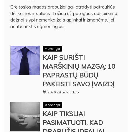
Greitosios mados drabužiai gali atrodyti patrauklūs
dėl kainos ir stiliaus. Tačiau už patogaus apsipirkimo
dažnai slypi nemenka žala aplinkai ir žmonėms. Jei
norite rinktis sąmoningiau,
Apranga
KAIP SURIŠTI
MARŠKINIŲ MAZGĄ: 10
PAPRASTŲ BŪDŲ
PAKEISTI SAVO ĮVAIZDĮ
2026 29 balandžio
Apranga
KAIP TIKSLIAI
PASIMATUOTI, KAD
DRABUŽIS IDEALIAI