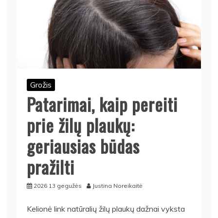
Grožis
Patarimai, kaip pereiti
prie žilų plaukų:
geriausias būdas
pražilti
2026 13 gegužės
Justina Noreikaitė
Kelionė link natūralių žilų plaukų dažnai vyksta