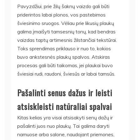
Pavyzdžiui, prie žilų šaknų vaizdo gali būti
priderintos labai plonos, vos pastebimos
šviesinimo sruogos. Vėliau prie likusių plaukų
galima įmaišyti tamsesnių tonų, kad bendras
vaizdas taptų artimesnis žilstančiai tekstūrai.
Toks sprendimas priklauso ir nuo to, kokios
buvo ankstesnės plaukų spalvos. Atskiras
procesas gali būti taikomas, jei plaukai buvo
šviesiai rudi, raudoni, šviesūs ar labai tamsūs.
Pašalinti senus dažus ir leisti
atsiskleisti natūraliai spalvai
Kitas kelias yra visai atsisakyti senų dažų ir
pašalinti juos nuo plaukų. Tai galima daryti
namuose arba salone, naudojant priemones,