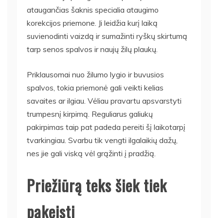
ataugančias šaknis specialia ataugimo
korekcijos priemone. Ji leidžia kurį laiką
suvienodinti vaizdą ir sumažinti ryškų skirtumą
tarp senos spalvos ir naujų žilų plaukų.
Priklausomai nuo žilumo lygio ir buvusios
spalvos, tokia priemonė gali veikti kelias
savaites ar ilgiau. Vėliau pravartu apsvarstyti
trumpesnį kirpimą. Reguliarus galiukų
pakirpimas taip pat padeda pereiti šį laikotarpį
tvarkingiau. Svarbu tik vengti ilgalaikių dažų,
nes jie gali viską vėl grąžinti į pradžią.
Priežiūrą teks šiek tiek
pakeisti