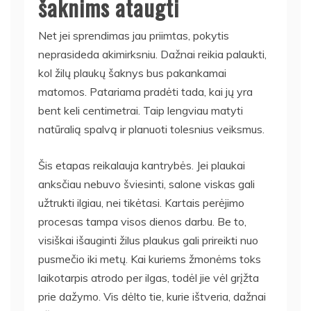
šaknims ataugti
Net jei sprendimas jau priimtas, pokytis
neprasideda akimirksniu. Dažnai reikia palaukti,
kol žilų plaukų šaknys bus pakankamai
matomos. Patariama pradėti tada, kai jų yra
bent keli centimetrai. Taip lengviau matyti
natūralią spalvą ir planuoti tolesnius veiksmus.
Šis etapas reikalauja kantrybės. Jei plaukai
anksčiau nebuvo šviesinti, salone viskas gali
užtrukti ilgiau, nei tikėtasi. Kartais perėjimo
procesas tampa visos dienos darbu. Be to,
visiškai išauginti žilus plaukus gali prireikti nuo
pusmečio iki metų. Kai kuriems žmonėms toks
laikotarpis atrodo per ilgas, todėl jie vėl grįžta
prie dažymo. Vis dėlto tie, kurie ištveria, dažnai