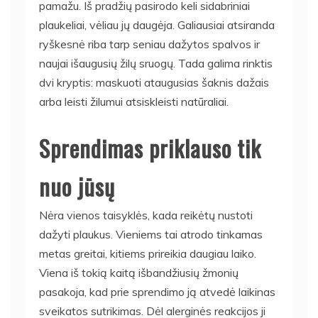
pamažu. Iš pradžių pasirodo keli sidabriniai
plaukeliai, vėliau jų daugėja. Galiausiai atsiranda
ryškesnė riba tarp seniau dažytos spalvos ir
naujai išaugusių žilų sruogų. Tada galima rinktis
dvi kryptis: maskuoti ataugusias šaknis dažais
arba leisti žilumui atsiskleisti natūraliai.
Sprendimas priklauso tik
nuo jūsų
Nėra vienos taisyklės, kada reikėtų nustoti
dažyti plaukus. Vieniems tai atrodo tinkamas
metas greitai, kitiems prireikia daugiau laiko.
Viena iš tokią kaitą išbandžiusių žmonių
pasakoja, kad prie sprendimo ją atvedė laikinas
sveikatos sutrikimas. Dėl alerginės reakcijos ji