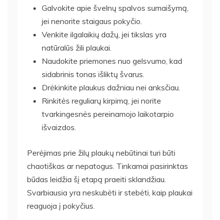
Galvokite apie švelnų spalvos sumaišymą,
jei nenorite staigaus pokyčio.
Venkite ilgalaikių dažų, jei tikslas yra
natūralūs žili plaukai.
Naudokite priemones nuo gelsvumo, kad
sidabrinis tonas išliktų švarus.
Drėkinkite plaukus dažniau nei anksčiau.
Rinkitės reguliarų kirpimą, jei norite
tvarkingesnės pereinamojo laikotarpio
išvaizdos.
Perėjimas prie žilų plaukų nebūtinai turi būti
chaotiškas ar nepatogus. Tinkamai pasirinktas
būdas leidžia šį etapą praeiti sklandžiau.
Svarbiausia yra neskubėti ir stebėti, kaip plaukai
reaguoja į pokyčius.