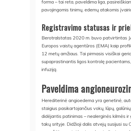
forma – tai reta, paveldima liga, pasireiškia
pavojingomis tinimų, edemų atakomis įvairi
Registravimo statusas ir pr
Berotralstatas 2020 m. buvo patvirtintas JA
Europos vaistų agentūros (EMA) kaip profi
12 metų amžiaus. Tai pirmasis visiškai ge
supaprastinantis ligos kontrolę pacientams,
infuziją.
Paveldima angioneurozi
Herediterinė angioedema yra genetinė, aut
staigius pasikartojančius vokų, lūpų, galūnių
didėjantis patinimas – nealerginės kilmės i
takų srityje. Didžioji dalis atvejų susijusi s