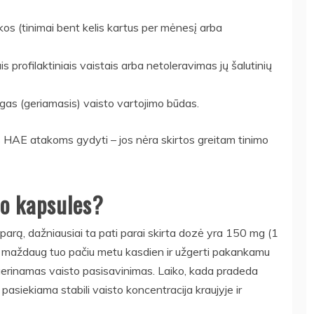
os (tinimai bent kelis kartus per mėnesį arba
rofilaktiniais vaistais arba netoleravimas jų šalutinių
as (geriamasis) vaisto vartojimo būdas.
 HAE atakoms gydyti – jos nėra skirtos greitam tinimo
to kapsules?
arą, dažniausiai ta pati parai skirta dozė yra 150 mg (1
 maždaug tuo pačiu metu kasdien ir užgerti pakankamu
agerinamas vaisto pasisavinimas. Laiko, kada pradeda
kol pasiekiama stabili vaisto koncentracija kraujyje ir