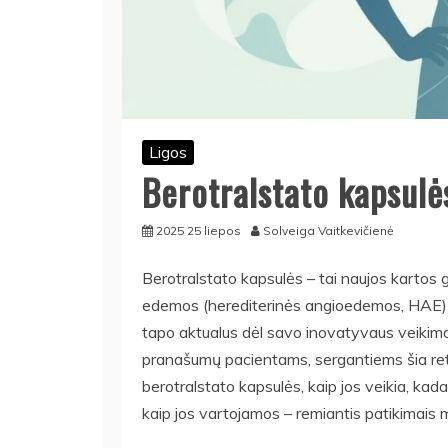
Ligos
Berotralstato kapsulė
2025 25 liepos
Solveiga Vaitkevičienė
Berotralstato kapsulės – tai naujos kartos
edemos (herediterinės angioedemos, HAE) p
tapo aktualus dėl savo inovatyvaus veikimo
pranašumų pacientams, sergantiems šia retai
berotralstato kapsulės, kaip jos veikia, kada 
kaip jos vartojamos – remiantis patikimais me