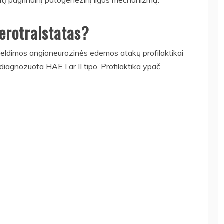
patį pagrindinį patogenezinį ligos mechanizmą.
erotralstatas?
aveldimos angioneurozinės edemos atakų profilaktikai
agnozuota HAE I ar II tipo. Profilaktika ypač