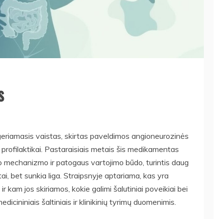
s
 geriamasis vaistas, skirtas paveldimos angioneurozinės
rofilaktikai. Pastaraisiais metais šis medikamentas
 mechanizmo ir patogaus vartojimo būdo, turintis daug
, bet sunkia liga. Straipsnyje aptariama, kas yra
ir kam jos skiriamos, kokie galimi šalutiniai poveikiai bei
dicininiais šaltiniais ir klinikinių tyrimų duomenimis.