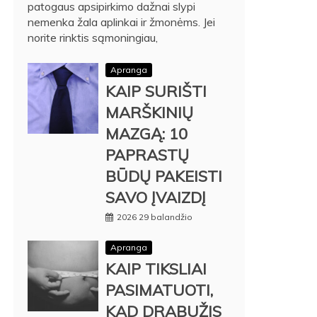
patogaus apsipirkimo dažnai slypi
nemenka žala aplinkai ir žmonėms. Jei
norite rinktis sąmoningiau,
Apranga
KAIP SURIŠTI
MARŠKINIŲ
MAZGĄ: 10
PAPRASTŲ
BŪDŲ PAKEISTI
SAVO ĮVAIZDĮ
2026 29 balandžio
Apranga
KAIP TIKSLIAI
PASIMATUOTI,
KAD DRABUŽIS