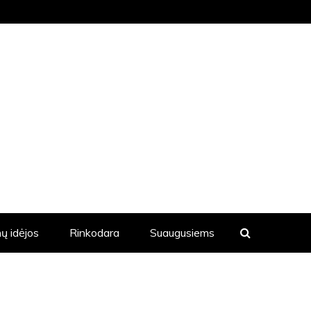
KVIENĄ DIENĄ YRA SKELBIAMOS
ų idėjos
Rinkodara
Suaugusiems