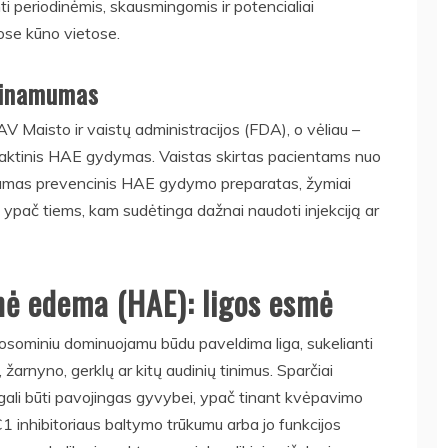
nti periodinėmis, skausmingomis ir potencialiai
ose kūno vietose.
ieinamumas
V Maisto ir vaistų administracijos (FDA), o vėliau –
laktinis HAE gydymas. Vaistas skirtas pacientams nuo
riamas prevencinis HAE gydymo preparatas, žymiai
 ypač tiems, kam sudėtinga dažnai naudoti injekciją ar
nė edema (HAE): ligos esmė
osominiu dominuojamu būdu paveldima liga, sukelianti
, žarnyno, gerklų ar kitų audinių tinimus. Sparčiai
r gali būti pavojingas gyvybei, ypač tinant kvėpavimo
u C1 inhibitoriaus baltymo trūkumu arba jo funkcijos