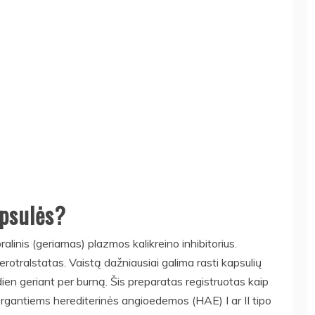
apsulės?
ralinis (geriamas) plazmos kalikreino inhibitorius.
otralstatas. Vaistą dažniausiai galima rasti kapsulių
sdien geriant per burną. Šis preparatas registruotas kaip
gantiems herediterinės angioedemos (HAE) I ar II tipo