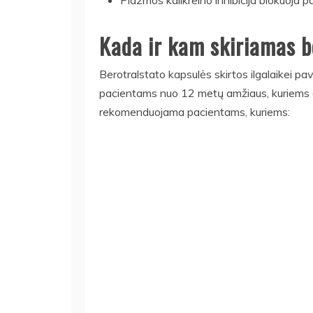
Plazmos kalikreino inhibicija blokuoja 
Kada ir kam skiriamas b
Berotralstato kapsulės skirtos ilgalaikei p
pacientams nuo 12 metų amžiaus, kuriems di
rekomenduojama pacientams, kuriems: