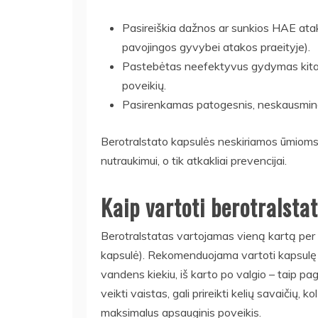
Pasireiškia dažnos ar sunkios HAE atak
pavojingos gyvybei atakos praeityje).
Pastebėtas neefektyvus gydymas kitais p
poveikių.
Pasirenkamas patogesnis, neskausming
Berotralstato kapsulės neskiriamos ūmioms
nutraukimui, o tik atkakliai prevencijai.
Kaip vartoti berotralsta
Berotralstatas vartojamas vieną kartą per p
kapsulė). Rekomenduojama vartoti kapsulę
vandens kiekiu, iš karto po valgio – taip p
veikti vaistas, gali prireikti kelių savaičių, 
maksimalus apsauginis poveikis.