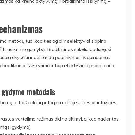
azmos kalikreino aktyvumą ir bradikinino išskyrimą –
mechanizmas
o metodų tuo, kad tiesiogiai ir selektyviai slopina
 bradikinino gamybą. Bradikininas sukelia padidėjusį
kaupia skysčiai ir atsiranda pabrinkimas. Slopindamas
 bradikinino išsiskyrimą ir taip efektyviai apsaugo nuo
is gydymo metodais
rną, o tai ženkliai patogiau nei injekcinės ar infuzinės
rastas vartojimo režimas didina tikimybę, kad pacientas
ikymąsi gydymo).