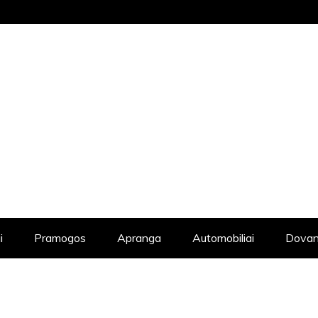
STRAIPSNIŲ KATALOGAS, KADANGI KIE
i
Pramogos
Apranga
Automobiliai
Dovan