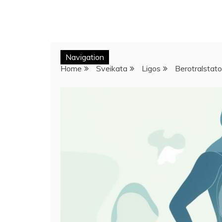
Navigation
Home
Sveikata
Ligos
Berotralstat