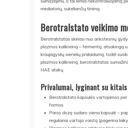
sumažėjimu, o tai lemia nekontroliuojamą pl
mediatorių, sukeliančių tinimą.
Berotralstato veikimo 
Berotralstatas skiriasi nuo ankstesnių gydym
plazmos kalikreiną – fermentą, atsakingą už
kraujagyslių sienelių pralaidumą, todėl susi
plazmos kalikreiną, berotralstatas sumažina
HAE atakų.
Privalumai, lyginant su kita
Berotralstato kapsulės vartojamos per bu
formos.
Paros dozę sudaro viena kapsulė – pap
reguliariai vartoja vaistą (pagerina la