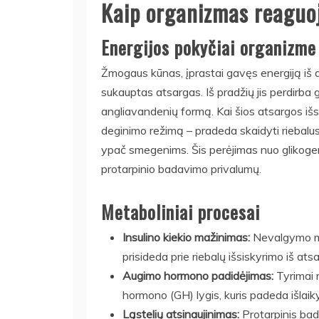
Kaip organizmas reaguoj
Energijos pokyčiai organizme
Žmogaus kūnas, įprastai gavęs energiją iš 
sukauptas atsargas. Iš pradžių jis perdirb
angliavandenių formą. Kai šios atsargos išs
deginimo režimą – pradeda skaidyti riebalus 
ypač smegenims. Šis perėjimas nuo glikogen
protarpinio badavimo privalumų.
Metaboliniai procesai
Insulino kiekio mažinimas:
Nevalgymo met
prisideda prie riebalų išsiskyrimo iš atsa
Augimo hormono padidėjimas:
Tyrimai 
hormono (GH) lygis, kuris padeda išlaiky
Ląstelių atsinaujinimas:
Protarpinis bada