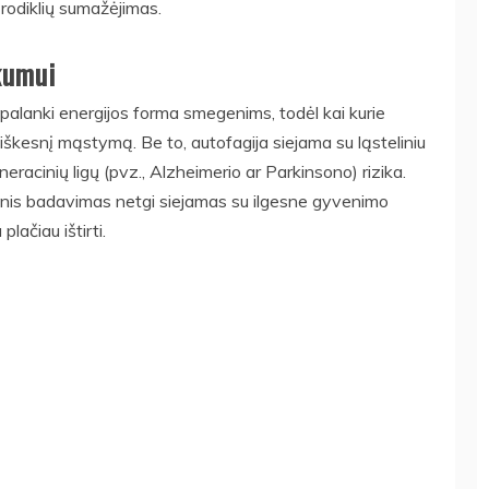
 rodiklių sumažėjimas.
kumui
palanki energijos forma smegenims, todėl kai kurie
škesnį mąstymą. Be to, autofagija siejama su ląsteliniu
racinių ligų (pvz., Alzheimerio ar Parkinsono) rizika.
pinis badavimas netgi siejamas su ilgesne gyvenimo
lačiau ištirti.