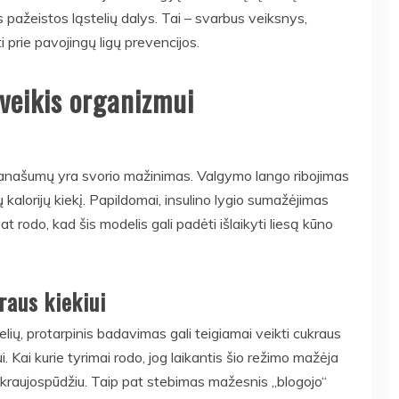
pažeistos ląstelių dalys. Tai – svarbus veiksnys,
ti prie pavojingų ligų prevencijos.
veikis organizmui
ranašumų yra svorio mažinimas. Valgymo lango ribojimas
kalorijų kiekį. Papildomai, insulino lygio sumažėjimas
at rodo, kad šis modelis gali padėti išlaikyti liesą kūno
raus kiekiui
telių, protarpinis badavimas gali teigiamai veikti cukraus
i. Kai kurie tyrimai rodo, jog laikantis šio režimo mažėja
tu kraujospūdžiu. Taip pat stebimas mažesnis „blogojo“