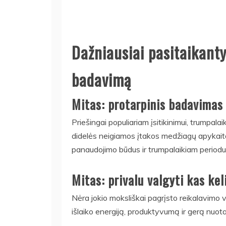
Dažniausiai pasitaikanty
badavimą
Mitas: protarpinis badavimas
Priešingai populiariam įsitikinimui, trumpala
didelės neigiamos įtakos medžiagų apykaita
panaudojimo būdus ir trumpalaikiam periodui
Mitas: privalu valgyti kas kel
Nėra jokio moksliškai pagrįsto reikalavimo v
išlaiko energiją, produktyvumą ir gerą nuota