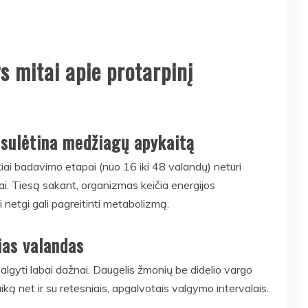
s mitai apie protarpinį
 sulėtina medžiagų apykaitą
ikiai badavimo etapai (nuo 16 iki 48 valandų) neturi
i. Tiesą sakant, organizmas keičia energijos
 netgi gali pagreitinti metabolizmą.
ias valandas
algyti labai dažnai. Daugelis žmonių be didelio vargo
iką net ir su retesniais, apgalvotais valgymo intervalais.