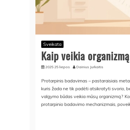
Sveikata
Kaip veikia organizmą
2025 25 liepos
Dainius Jurkaitis
Protarpinis badavimas – pastaraisiais meta
kuris žada ne tik padėti atsikratyti svorio, b
valgymo būdas veikia mūsų organizmą? Kokių
protarpinio badavimo mechanizmais, poveikiu 