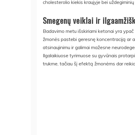
cholesterolio kiekis kraujyje bei uždegiminių
Smegenų veiklai ir ilgaamžiš
Badavimo metu išskiriami ketonai yra ypač 
žmonės pastebi geresnę koncentraciją ar ai
atsinaujinimu ir galimai mažesne neurodegene
Ilgalaikiuose tyrimuose su gyvūnais protar
trukme, tačiau šį efektą žmonėms dar reikia p