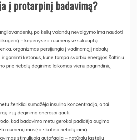
a į protarpinį badavimą?
angliavandenių, po kelių valandų nevalgymo ima naudoti
a glikogeną – kepenyse ir raumenyse sukauptą
enka, organizmas persijungia į vadinamąjį riebalų
ir gaminti ketonus, kurie tampa svarbiu energijos šaltiniu
o prie riebalų deginimo laikomas vienu pagrindinių
u ženkliai sumažėja insulino koncentracija, o tai
rgų ir jų deginimo energijai gauti.
rodo, kad badavimo metu gerokai padidėja augimo
ti raumenų masę ir skatina riebalų irimą.
vimas stimuliuoja autofagiją – natūralų ląstelių