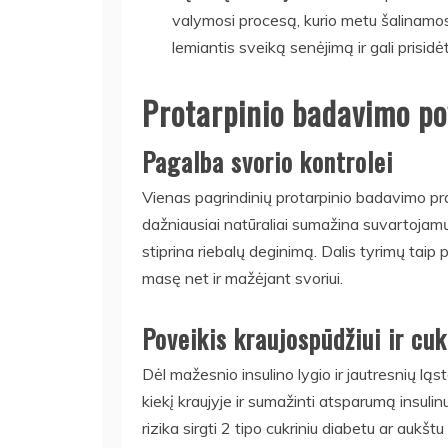
valymosi procesą, kurio metu šalinamos 
lemiantis sveiką senėjimą ir gali prisidė
Protarpinio badavimo po
Pagalba svorio kontrolei
Vienas pagrindinių protarpinio badavimo p
dažniausiai natūraliai sumažina suvartojamų 
stiprina riebalų deginimą. Dalis tyrimų taip p
masę net ir mažėjant svoriui.
Poveikis kraujospūdžiui ir cuk
Dėl mažesnio insulino lygio ir jautresnių ląs
kiekį kraujyje ir sumažinti atsparumą insulinu
rizika sirgti 2 tipo cukriniu diabetu ar aukš