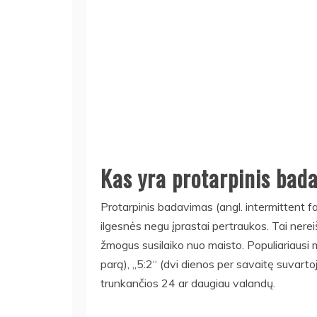
Kas yra protarpinis bad
Protarpinis badavimas (angl. intermittent f
ilgesnės negu įprastai pertraukos. Tai nereiš
žmogus susilaiko nuo maisto. Populiariausi
parą), „5:2“ (dvi dienos per savaitę suvarto
trunkančios 24 ar daugiau valandų.