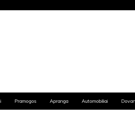
STRAIPSNIŲ KATALOGAS, KADANGI KIE
i
Pramogos
Apranga
Automobiliai
Dovan