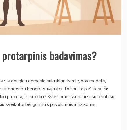
 protarpinis badavimas?
is vis daugiau dėmesio sulaukiantis mitybos modelis,
et ir pagerinti bendrą savijautą. Tačiau kaip iš tiesų šis
 procesų jis sukelia? Kviečiame išsamiai susipažinti su
sveikatai bei galimais privalumais ir rizikomis.