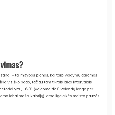
avimas?
asting) – tai mitybos planas, kai tarp valgymų daromos
kia visiško bado, tačiau tam tikrais laiko intervalais
 metodai yra „16:8“ (valgoma tik 8 valandų lange per
jama labai mažai kalorijų), arba ilgalaikės maisto pauzės,