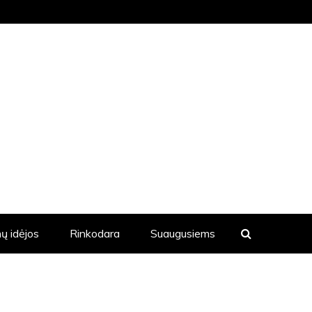
KVIENĄ DIENĄ YRA SKELBIAMOS
ų idėjos
Rinkodara
Suaugusiems