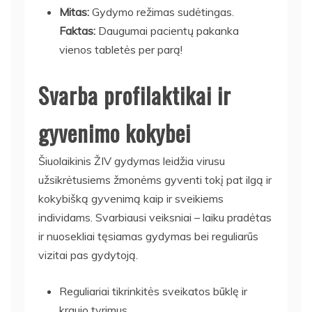
Mitas:
Gydymo režimas sudėtingas.
Faktas:
Daugumai pacientų pakanka
vienos tabletės per parą!
Svarba profilaktikai ir
gyvenimo kokybei
Šiuolaikinis ŽIV gydymas leidžia virusu
užsikrėtusiems žmonėms gyventi tokį pat ilgą ir
kokybišką gyvenimą kaip ir sveikiems
individams. Svarbiausi veiksniai – laiku pradėtas
ir nuosekliai tęsiamas gydymas bei reguliarūs
vizitai pas gydytoją.
Reguliariai tikrinkitės sveikatos būklę ir
kraujo tyrimus.