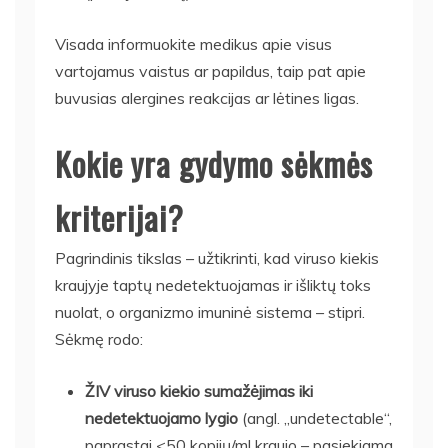
Visada informuokite medikus apie visus
vartojamus vaistus ar papildus, taip pat apie
buvusias alergines reakcijas ar lėtines ligas.
Kokie yra gydymo sėkmės
kriterijai?
Pagrindinis tikslas – užtikrinti, kad viruso kiekis
kraujyje taptų nedetektuojamas ir išliktų toks
nuolat, o organizmo imuninė sistema – stipri.
Sėkmę rodo:
ŽIV viruso kiekio sumažėjimas iki
nedetektuojamo lygio
(angl. „undetectable“,
paprastai <50 kopijų/ml kraujo – pasiekiama