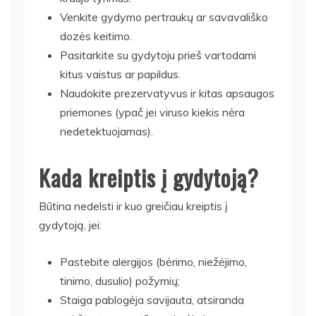
Venkite gydymo pertraukų ar savavališko
dozės keitimo.
Pasitarkite su gydytoju prieš vartodami
kitus vaistus ar papildus.
Naudokite prezervatyvus ir kitas apsaugos
priemones (ypač jei viruso kiekis nėra
nedetektuojamas).
Kada kreiptis į gydytoją?
Būtina nedelsti ir kuo greičiau kreiptis į
gydytoją, jei:
Pastebite alergijos (bėrimo, niežėjimo,
tinimo, dusulio) požymių;
Staiga pablogėja savijauta, atsiranda