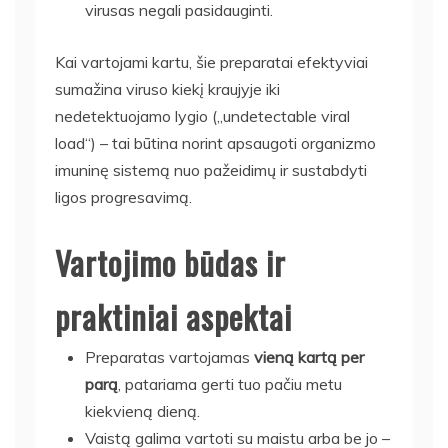
virusas negali pasidauginti.
Kai vartojami kartu, šie preparatai efektyviai
sumažina viruso kiekį kraujyje iki
nedetektuojamo lygio („undetectable viral
load“) – tai būtina norint apsaugoti organizmo
imuninę sistemą nuo pažeidimų ir sustabdyti
ligos progresavimą.
Vartojimo būdas ir
praktiniai aspektai
Preparatas vartojamas
vieną kartą per
parą
, patariama gerti tuo pačiu metu
kiekvieną dieną.
Vaistą galima vartoti su maistu arba be jo –