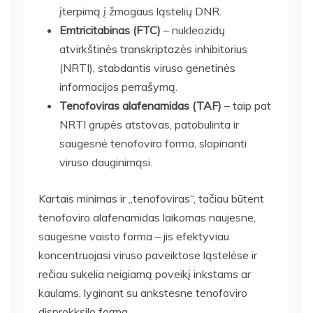
įterpimą į žmogaus ląstelių DNR.
Emtricitabinas (FTC)
– nukleozidų
atvirkštinės transkriptazės inhibitorius
(NRTI), stabdantis viruso genetinės
informacijos perrašymą.
Tenofoviras alafenamidas (TAF)
– taip pat
NRTI grupės atstovas, patobulinta ir
saugesnė tenofoviro forma, slopinanti
viruso dauginimąsi.
Kartais minimas ir „tenofoviras“, tačiau būtent
tenofoviro alafenamidas laikomas naujesne,
saugesne vaisto forma – jis efektyviau
koncentruojasi viruso paveiktose ląstelėse ir
rečiau sukelia neigiamą poveikį inkstams ar
kaulams, lyginant su ankstesne tenofoviro
disprokksilo forma.