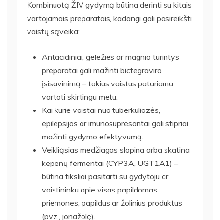
Kombinuotą ŽIV gydymą būtina derinti su kitais
vartojamais preparatais, kadangi gali pasireikšti
vaistų sąveika:
Antacidiniai, geležies ar magnio turintys
preparatai gali mažinti bictegraviro
įsisavinimą – tokius vaistus patariama
vartoti skirtingu metu.
Kai kurie vaistai nuo tuberkuliozės,
epilepsijos ar imunosupresantai gali stipriai
mažinti gydymo efektyvumą.
Veikliąsias medžiagas slopina arba skatina
kepenų fermentai (CYP3A, UGT1A1) –
būtina tiksliai pasitarti su gydytoju ar
vaistininku apie visas papildomas
priemones, papildus ar žolinius produktus
(pvz., jonažolę).