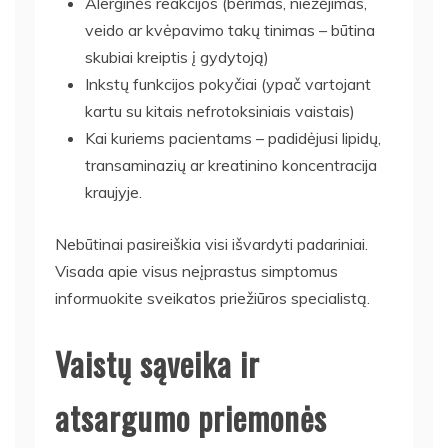
Alerginės reakcijos (bėrimas, niežėjimas,
veido ar kvėpavimo takų tinimas – būtina
skubiai kreiptis į gydytoją)
Inkstų funkcijos pokyčiai (ypač vartojant
kartu su kitais nefrotoksiniais vaistais)
Kai kuriems pacientams – padidėjusi lipidų,
transaminazių ar kreatinino koncentracija
kraujyje.
Nebūtinai pasireiškia visi išvardyti padariniai.
Visada apie visus neįprastus simptomus
informuokite sveikatos priežiūros specialistą.
Vaistų sąveika ir
atsargumo priemonės