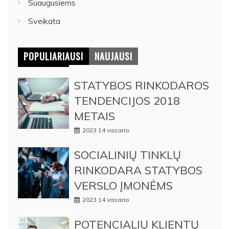
Suaugusiems
Sveikata
POPULIARIAUSI
NAUJAUSI
STATYBOS RINKODAROS
TENDENCIJOS 2018
METAIS
2023 14 vasario
SOCIALINIŲ TINKLŲ
RINKODARA STATYBOS
VERSLO ĮMONĖMS
2023 14 vasario
POTENCIALIŲ KLIENTŲ