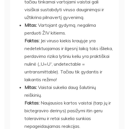
tačiau tinkamai vartojami vaistai gali
visiškai sustabdyti viruso dauginimąsi ir
užtikrina pilnavertį gyvenimą.
Mitas:
Vartojant gydymą, negalima
perduoti ŽIV kitiems.
Faktas:
Jei viruso kiekis kraujyje yra
nedetektuojamas ir ilgesnį laiką toks išlieka,
perdavimo rizika lytiniu keliu yra praktiškai
nulinė („U=U“, undetectable =
untransmittable). Tačiau tik gydantis ir
laikantis režimo!
Mitas:
Vaistai sukelia daug šalutinių
reiškinių.
Faktas:
Naujausios kartos vaistai (tarp jų ir
bictegraviro derinys) pasižymi itin geru
toleravimu ir retai sukelia sunkias
nepageidaujamas reakcijas.