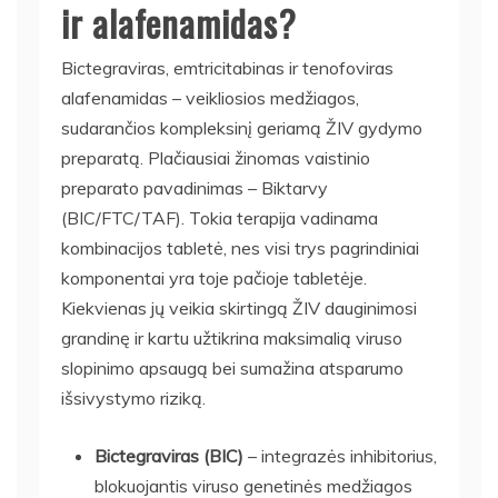
ir alafenamidas?
Bictegraviras, emtricitabinas ir tenofoviras
alafenamidas – veikliosios medžiagos,
sudarančios kompleksinį geriamą ŽIV gydymo
preparatą. Plačiausiai žinomas vaistinio
preparato pavadinimas – Biktarvy
(BIC/FTC/TAF). Tokia terapija vadinama
kombinacijos tabletė, nes visi trys pagrindiniai
komponentai yra toje pačioje tabletėje.
Kiekvienas jų veikia skirtingą ŽIV dauginimosi
grandinę ir kartu užtikrina maksimalią viruso
slopinimo apsaugą bei sumažina atsparumo
išsivystymo riziką.
Bictegraviras (BIC)
– integrazės inhibitorius,
blokuojantis viruso genetinės medžiagos