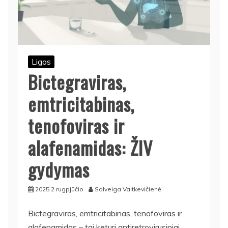
Ligos
Bictegraviras,
emtricitabinas,
tenofoviras ir
alafenamidas: ŽIV
gydymas
2025 2 rugpjūčio
Solveiga Vaitkevičienė
Bictegraviras, emtricitabinas, tenofoviras ir
alafenamidas – tai keturi antiretrovirusiniai