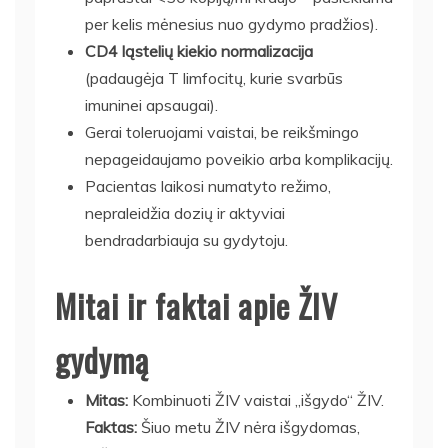
per kelis mėnesius nuo gydymo pradžios).
CD4 ląstelių kiekio normalizacija
(padaugėja T limfocitų, kurie svarbūs
imuninei apsaugai).
Gerai toleruojami vaistai, be reikšmingo
nepageidaujamo poveikio arba komplikacijų.
Pacientas laikosi numatyto režimo,
nepraleidžia dozių ir aktyviai
bendradarbiauja su gydytoju.
Mitai ir faktai apie ŽIV
gydymą
Mitas:
Kombinuoti ŽIV vaistai „išgydo“ ŽIV.
Faktas:
Šiuo metu ŽIV nėra išgydomas,