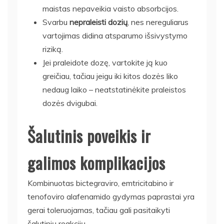
maistas nepaveikia vaisto absorbcijos.
Svarbu
nepraleisti dozių
, nes nereguliarus
vartojimas didina atsparumo išsivystymo
riziką.
Jei praleidote dozę, vartokite ją kuo
greičiau, tačiau jeigu iki kitos dozės liko
nedaug laiko – neatstatinėkite praleistos
dozės dvigubai.
Šalutinis poveikis ir
galimos komplikacijos
Kombinuotas bictegraviro, emtricitabino ir
tenofoviro alafenamido gydymas paprastai yra
gerai toleruojamas, tačiau gali pasitaikyti
šalutinių reakcijų.