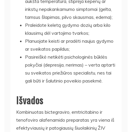
aukšta temperatūra, stiprėja kepenų ar
inkstų nepakankamumo simptomai (gelta,
tamsus šlapimas, pilvo skausmas, edema);
Praleidote keletą gydymo dozių arba kilo
klausimų dėl vartojimo tvarkos;
Planuojate keisti ar pradėti naujus gydymo
ar sveikatos papildus;
Pasireiškė netikėti psichologinės būklės
pokyčiai (depresija, nerimas) – verta aptarti
su sveikatos priežiūros specialistu, nes tai
gali būti ir šalutinio poveikio pasekmė.
Išvados
Kombinuotas bictegraviro, emtricitabino ir
tenofoviro alafenamido preparatas yra viena iš
efektyviausių ir patogiausių šiuolaikinių ŽIV