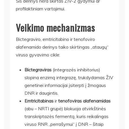
Šis derinys nėra skirtas ŽIV-2 gydymui ar
profilaktiniam vartojimui.
Veikimo mechanizmas
Bictegraviro, emtricitabino ir tenofoviro
alafenamido derinys taiko skirtingas „ataugų“
viruso gyvavimo cikle:
Bictegraviras
(integrazės inhibitorius)
slopina enzimą integrazę, trukdydamas ŽIV
genetinei informacijai įsiterpti į žmogaus
DNR ir daugintis.
Emtricitabinas
ir
tenofoviras alafenamidas
(abu – NRTI grupė) blokuoja atvirkštinės
transkriptazės fermentą, kuris reikalingas
viruso RNR „perrašymui“ į DNR – šitaip