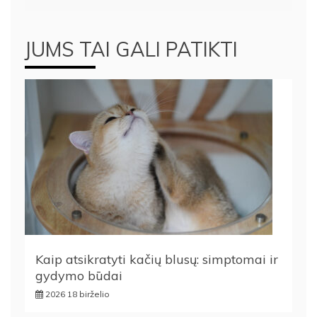
įrašų
JUMS TAI GALI PATIKTI
Kaip atsikratyti kačių blusų: simptomai ir
gydymo būdai
2026 18 birželio