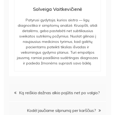
Solveiga Vaitkevičienė
Patyrusi gydytoja, kurios aistra — ligų
diagnostika ir simptomų analizė. Kruopšti, atidi
detalėms, geba pastebėti net subtiliausius
sveikatos sutrikimų požymius. Nuolat gilinasi į
naujausius medicinos tyrimus, kad galėtų
pacientams pateikti tikslias išvadas ir
veiksmingus gydymo planus. Turi empatijos
jausmą, ramiai paaiškina sudėtingas diagnozes
ir padeda žmonėms suprasti savo būklę.
Navigacija
Ką reiškia dažnas alkio pojūtis net po valgio?
tarp
Kodėl jaučiame silpnumą per karščius?