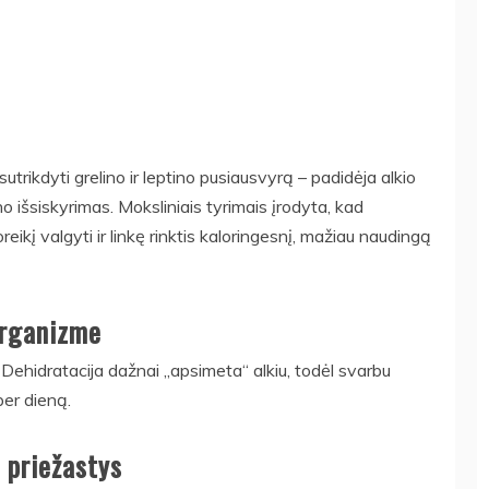
utrikdyti grelino ir leptino pusiausvyrą – padidėja alkio
išsiskyrimas. Moksliniais tyrimais įrodyta, kad
ikį valgyti ir linkę rinktis kaloringesnį, mažiau naudingą
organizme
o. Dehidratacija dažnai „apsimeta“ alkiu, todėl svarbu
er dieną.
 priežastys