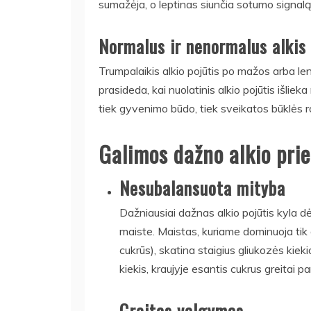
sumažėja, o leptinas siunčia sotumo signalą
Normalus ir nenormalus alkis
Trumpalaikis alkio pojūtis po mažos arba l
prasideda, kai nuolatinis alkio pojūtis išliek
tiek gyvenimo būdo, tiek sveikatos būklės ro
Galimos dažno alkio prie
Nesubalansuota mityba
Dažniausiai dažnas alkio pojūtis kyla dė
maiste. Maistas, kuriame dominuoja tik 
cukrūs), skatina staigius gliukozės kiek
kiekis, kraujyje esantis cukrus greitai 
Greitas valgymas