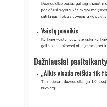
Dažnas alkio pojūtis gali signalizuoti ir
padidėjusį skydliaukės aktyvumą (hiper
sutrikimus. Tokiais atvejais alkio pojūti
Vaistų poveikis
Kai kurie vaistai (pvz., steroidai, kai ku
gali sukelti dažnesnį alkio jausmą net ir
Dažniausiai pasitaikanty
„Alkis visada reiškia tik fi
Tai netiesa – dažnas alkis gali būti susi
nuovargiu.