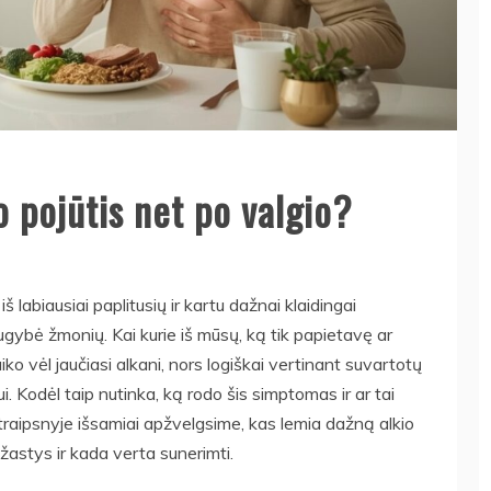
o pojūtis net po valgio?
š labiausiai paplitusių ir kartu dažnai klaidingai
gybė žmonių. Kai kurie iš mūsų, ką tik papietavę ar
ko vėl jaučiasi alkani, nors logiškai vertinant suvartotų
ui. Kodėl taip nutinka, ką rodo šis simptomas ir ar tai
raipsnyje išsamiai apžvelgsime, kas lemia dažną alkio
astys ir kada verta sunerimti.