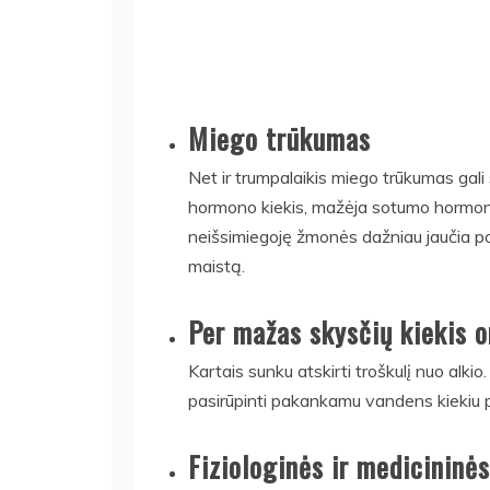
Miego trūkumas
Net ir trumpalaikis miego trūkumas gali s
hormono kiekis, mažėja sotumo hormono 
neišsimiegoję žmonės dažniau jaučia pore
maistą.
Per mažas skysčių kiekis 
Kartais sunku atskirti troškulį nuo alki
pasirūpinti pakankamu vandens kiekiu p
Fiziologinės ir medicininės