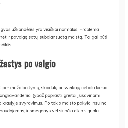
.
engvos užkandėlės yra visiškai normalus. Problema
a net ir pavalgę sotų, subalansuotą maistą. Tai gali būti
diklis.
žastys po valgio
l per mažo baltymų, skaidulų ar sveikųjų riebalų kiekio
angliavandeniai (ypač paprasti, greitai įsisavinami
io kraujyje svyravimus. Po tokio maisto pakyla insulino
panaudojamas, ir smegenys vėl siunčia alkio signalą.