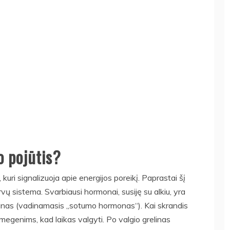
io pojūtis?
 kuri signalizuoja apie energijos poreikį. Paprastai šį
ų sistema. Svarbiausi hormonai, susiję su alkiu, yra
ptinas (vadinamasis „sotumo hormonas“). Kai skrandis
 smegenims, kad laikas valgyti. Po valgio grelinas