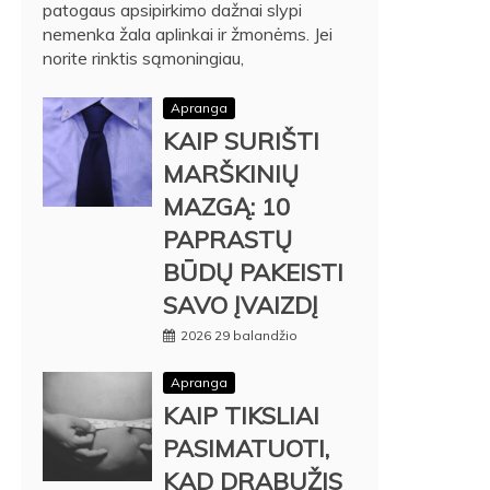
patogaus apsipirkimo dažnai slypi
nemenka žala aplinkai ir žmonėms. Jei
norite rinktis sąmoningiau,
Apranga
KAIP SURIŠTI
MARŠKINIŲ
MAZGĄ: 10
PAPRASTŲ
BŪDŲ PAKEISTI
SAVO ĮVAIZDĮ
2026 29 balandžio
Apranga
KAIP TIKSLIAI
PASIMATUOTI,
KAD DRABUŽIS