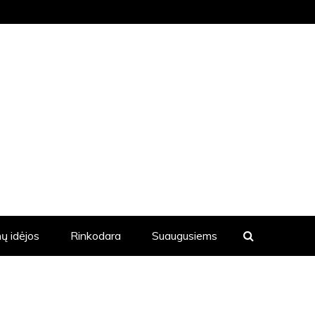
KVIENĄ DIENĄ YRA SKELBIAMOS
ų idėjos
Rinkodara
Suaugusiems