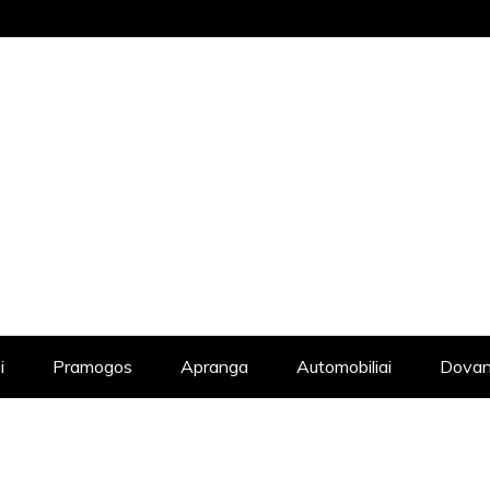
STRAIPSNIŲ KATALOGAS, KADANGI KIE
i
Pramogos
Apranga
Automobiliai
Dovan