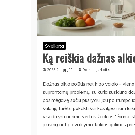
Sveikata
Ką reiškia dažnas alki
2025 2 rugpjūčio
Dainius Jurkaitis
Dažnas alkio pojūtis net ir po valgio – viena i
suprantamų problemų, su kuria susiduria dau
pasimėgavę sočiu pusryčiu, jau po trumpo lai
kalorijų turėtų pakakti kur kas ilgesniam laik
visada yra nerimo vertas ženklas? Šiame st
jausmą net po valgymo, kokios galimos priež