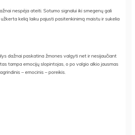
ažnai nespėja ateiti. Sotumo signalui iki smegenų gali
s užkerta kelią laiku pajusti pasitenkinimą maistu ir sukelia
lys dažnai paskatina žmones valgyti net ir nesijaučiant
aistas tampa emocijų slopintojas, o po valgio alkio jausmas
rindinis – emocinis – poreikis.