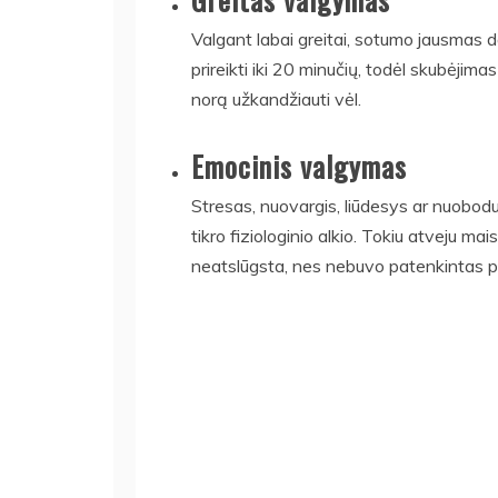
Valgant labai greitai, sotumo jausmas d
prireikti iki 20 minučių, todėl skubėjima
norą užkandžiauti vėl.
Emocinis valgymas
Stresas, nuovargis, liūdesys ar nuobodu
tikro fiziologinio alkio. Tokiu atveju m
neatslūgsta, nes nebuvo patenkintas pag