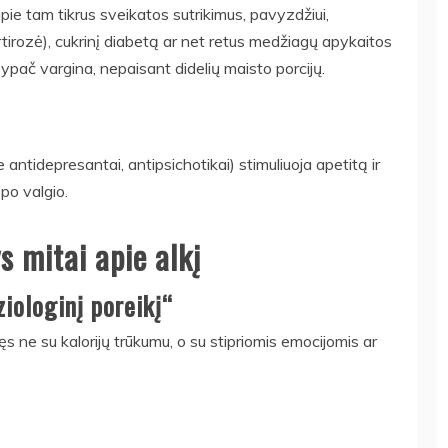
 apie tam tikrus sveikatos sutrikimus, pavyzdžiui,
tirozė), cukrinį diabetą ar net retus medžiagų apykaitos
s ypač vargina, nepaisant didelių maisto porcijų.
rie antidepresantai, antipsichotikai) stimuliuoja apetitą ir
 po valgio.
s mitai apie alkį
ziologinį poreikį“
jęs ne su kalorijų trūkumu, o su stipriomis emocijomis ar