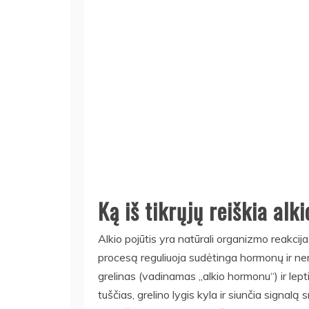
Ką iš tikrųjų reiškia alk
Alkio pojūtis yra natūrali organizmo reakcija,
procesą reguliuoja sudėtinga hormonų ir nerv
grelinas (vadinamas „alkio hormonu“) ir le
tuščias, grelino lygis kyla ir siunčia signalą