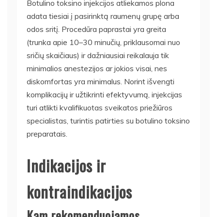
Botulino toksino injekcijos atliekamos plona
adata tiesiai į pasirinktą raumenų grupę arba
odos sritį. Procedūra paprastai yra greita
(trunka apie 10–30 minučių, priklausomai nuo
sričių skaičiaus) ir dažniausiai reikalauja tik
minimalios anestezijos ar jokios visai, nes
diskomfortas yra minimalus. Norint išvengti
komplikacijų ir užtikrinti efektyvumą, injekcijas
turi atlikti kvalifikuotas sveikatos priežiūros
specialistas, turintis patirties su botulino toksino
preparatais.
Indikacijos ir
kontraindikacijos
Kam rekomenduojamos