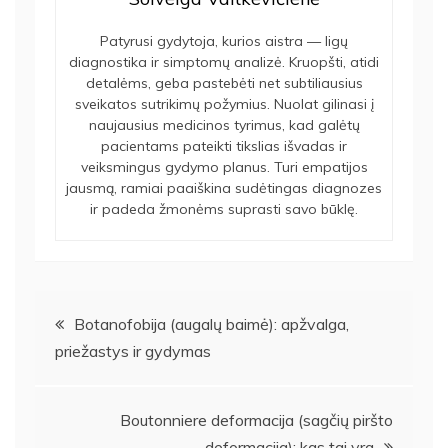
Patyrusi gydytoja, kurios aistra — ligų
diagnostika ir simptomų analizė. Kruopšti, atidi
detalėms, geba pastebėti net subtiliausius
sveikatos sutrikimų požymius. Nuolat gilinasi į
naujausius medicinos tyrimus, kad galėtų
pacientams pateikti tikslias išvadas ir
veiksmingus gydymo planus. Turi empatijos
jausmą, ramiai paaiškina sudėtingas diagnozes
ir padeda žmonėms suprasti savo būklę.
Navigacija
Botanofobija (augalų baimė): apžvalga,
priežastys ir gydymas
tarp
įrašų
Boutonniere deformacija (sagčių piršto
deformacija): kas tai yra