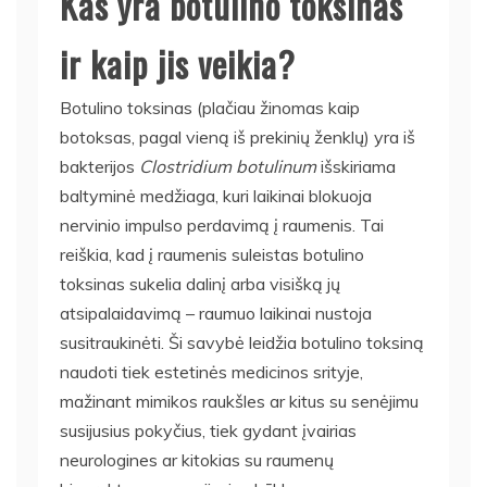
Kas yra botulino toksinas
ir kaip jis veikia?
Botulino toksinas (plačiau žinomas kaip
botoksas, pagal vieną iš prekinių ženklų) yra iš
bakterijos
Clostridium botulinum
išskiriama
baltyminė medžiaga, kuri laikinai blokuoja
nervinio impulso perdavimą į raumenis. Tai
reiškia, kad į raumenis suleistas botulino
toksinas sukelia dalinį arba visišką jų
atsipalaidavimą – raumuo laikinai nustoja
susitraukinėti. Ši savybė leidžia botulino toksiną
naudoti tiek estetinės medicinos srityje,
mažinant mimikos raukšles ar kitus su senėjimu
susijusius pokyčius, tiek gydant įvairias
neurologines ar kitokias su raumenų