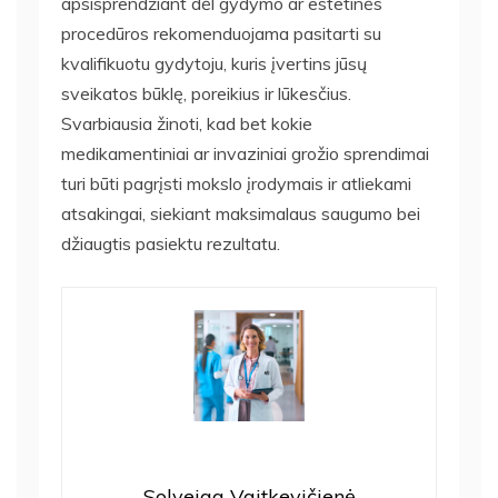
apsisprendžiant dėl gydymo ar estetinės
procedūros rekomenduojama pasitarti su
kvalifikuotu gydytoju, kuris įvertins jūsų
sveikatos būklę, poreikius ir lūkesčius.
Svarbiausia žinoti, kad bet kokie
medikamentiniai ar invaziniai grožio sprendimai
turi būti pagrįsti mokslo įrodymais ir atliekami
atsakingai, siekiant maksimalaus saugumo bei
džiaugtis pasiektu rezultatu.
Solveiga Vaitkevičienė