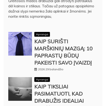
Greitosios mados drabužiai gali atrodyti patrauklūs
dėl kainos ir stiliaus. Tačiau už patogaus apsipirkimo
dažnai slypi nemenka žala aplinkai ir žmonėms. Jei
norite rinktis sąmoningiau,
Apranga
KAIP SURIŠTI
MARŠKINIŲ MAZGĄ: 10
PAPRASTŲ BŪDŲ
PAKEISTI SAVO ĮVAIZDĮ
2026 29 balandžio
Apranga
KAIP TIKSLIAI
PASIMATUOTI, KAD
DRABUŽIS IDEALIAI