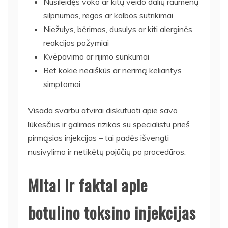
Nusileidęs voko ar kitų veido dalių raumenų
silpnumas, regos ar kalbos sutrikimai
Niežulys, bėrimas, dusulys ar kiti alerginės
reakcijos požymiai
Kvėpavimo ar rijimo sunkumai
Bet kokie neaiškūs ar nerimą keliantys
simptomai
Visada svarbu atvirai diskutuoti apie savo
lūkesčius ir galimas rizikas su specialistu prieš
pirmąsias injekcijas – tai padės išvengti
nusivylimo ir netikėtų pojūčių po procedūros.
Mitai ir faktai apie
botulino toksino injekcijas