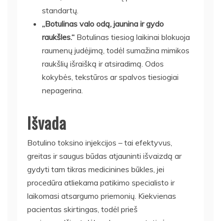
standartų.
„Botulinas valo odą, jaunina ir gydo
raukšles.“
Botulinas tiesiog laikinai blokuoja
raumenų judėjimą, todėl sumažina mimikos
raukšlių išraišką ir atsiradimą. Odos
kokybės, tekstūros ar spalvos tiesiogiai
nepagerina.
Išvada
Botulino toksino injekcijos – tai efektyvus,
greitas ir saugus būdas atjauninti išvaizdą ar
gydyti tam tikras medicinines būkles, jei
procedūra atliekama patikimo specialisto ir
laikomasi atsargumo priemonių. Kiekvienas
pacientas skirtingas, todėl prieš