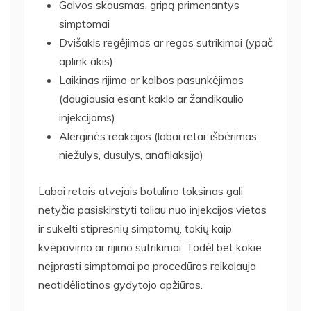
Galvos skausmas, gripą primenantys
simptomai
Dvišakis regėjimas ar regos sutrikimai (ypač
aplink akis)
Laikinas rijimo ar kalbos pasunkėjimas
(daugiausia esant kaklo ar žandikaulio
injekcijoms)
Alerginės reakcijos (labai retai: išbėrimas,
niežulys, dusulys, anafilaksija)
Labai retais atvejais botulino toksinas gali
netyčia pasiskirstyti toliau nuo injekcijos vietos
ir sukelti stipresnių simptomų, tokių kaip
kvėpavimo ar rijimo sutrikimai. Todėl bet kokie
neįprasti simptomai po procedūros reikalauja
neatidėliotinos gydytojo apžiūros.