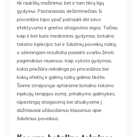
tik raukšlių mažinimui, bet ir tam tikrų ligų
gydymui. Pastaraisiais dešimtmečiais ši
procedūra tapo ypač patraukli dėl savo
efektyvumo ir greitos atsigavimo eigos. Tačiau
kaip ir bet kuris medicininis gydymas, botulino
toksino injekcijos turi ir šalutinių poveikių riziką,
o sėkmingam rezultatui pasiekti svarbu žinoti
pagrindinius niuansus: kaip vyksta gydymas,
kokia priežiūra reikalinga po procedūros bei
kokių efektų ir galimų rizikų galima tikėtis.
Šiame straipsnyje aptarsime botulino toksino
injekcijų terapijos esmę, pritaikymo galimybes,
rūpestingą atsigavimą bei atsakysime į
dažniausiai užduodamus klausimus apie
šalutinius poveikius.