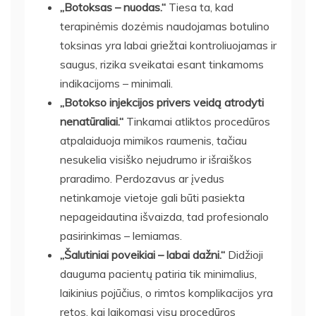
„Botoksas – nuodas.“
Tiesa ta, kad
terapinėmis dozėmis naudojamas botulino
toksinas yra labai griežtai kontroliuojamas ir
saugus, rizika sveikatai esant tinkamoms
indikacijoms – minimali.
„Botokso injekcijos privers veidą atrodyti
nenatūraliai.“
Tinkamai atliktos procedūros
atpalaiduoja mimikos raumenis, tačiau
nesukelia visiško nejudrumo ir išraiškos
praradimo. Perdozavus ar įvedus
netinkamoje vietoje gali būti pasiekta
nepageidautina išvaizda, tad profesionalo
pasirinkimas – lemiamas.
„Šalutiniai poveikiai – labai dažni.“
Didžioji
dauguma pacientų patiria tik minimalius,
laikinius pojūčius, o rimtos komplikacijos yra
retos, kai laikomasi visų procedūros