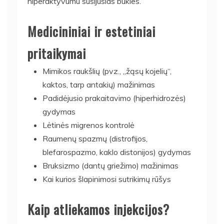
hiperaktyvumu susijusias būkles.
Medicininiai ir estetiniai
pritaikymai
Mimikos raukšlių (pvz., „žąsų kojelių“,
kaktos, tarp antakių) mažinimas
Padidėjusio prakaitavimo (hiperhidrozės)
gydymas
Lėtinės migrenos kontrolė
Raumenų spazmų (distrofijos,
blefarospazmo, kaklo distonijos) gydymas
Bruksizmo (dantų griežimo) mažinimas
Kai kurios šlapinimosi sutrikimų rūšys
Kaip atliekamos injekcijos?