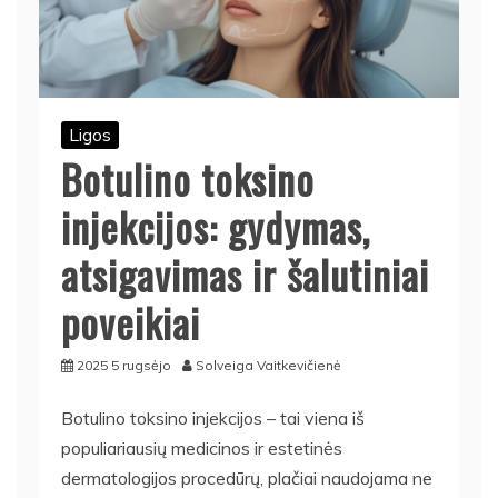
Ligos
Botulino toksino
injekcijos: gydymas,
atsigavimas ir šalutiniai
poveikiai
2025 5 rugsėjo
Solveiga Vaitkevičienė
Botulino toksino injekcijos – tai viena iš
populiariausių medicinos ir estetinės
dermatologijos procedūrų, plačiai naudojama ne