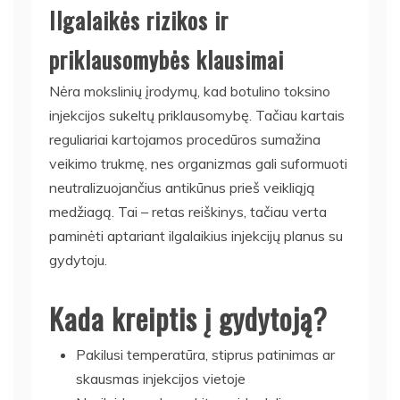
Ilgalaikės rizikos ir
priklausomybės klausimai
Nėra mokslinių įrodymų, kad botulino toksino
injekcijos sukeltų priklausomybę. Tačiau kartais
reguliariai kartojamos procedūros sumažina
veikimo trukmę, nes organizmas gali suformuoti
neutralizuojančius antikūnus prieš veikliąją
medžiagą. Tai – retas reiškinys, tačiau verta
paminėti aptariant ilgalaikius injekcijų planus su
gydytoju.
Kada kreiptis į gydytoją?
Pakilusi temperatūra, stiprus patinimas ar
skausmas injekcijos vietoje