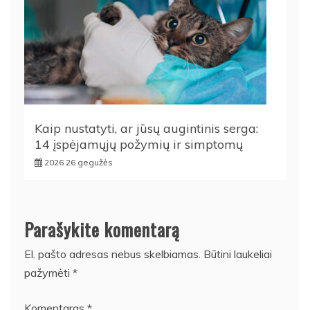
Kaip nustatyti, ar jūsų augintinis serga:
14 įspėjamųjų požymių ir simptomų
2026 26 gegužės
Parašykite komentarą
El. pašto adresas nebus skelbiamas.
Būtini laukeliai
pažymėti
*
Komentaras
*