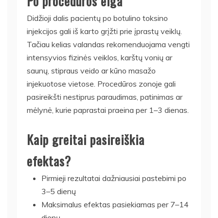
Po procedūros eiga
Didžioji dalis pacientų po botulino toksino
injekcijos gali iš karto grįžti prie įprastų veiklų.
Tačiau kelias valandas rekomenduojama vengti
intensyvios fizinės veiklos, karštų vonių ar
saunų, stipraus veido ar kūno masažo
injekuotose vietose. Procedūros zonoje gali
pasireikšti nestiprus paraudimas, patinimas ar
mėlynė, kurie paprastai praeina per 1–3 dienas.
Kaip greitai pasireiškia
efektas?
Pirmieji rezultatai dažniausiai pastebimi po
3–5 dienų
Maksimalus efektas pasiekiamas per 7–14
dienų