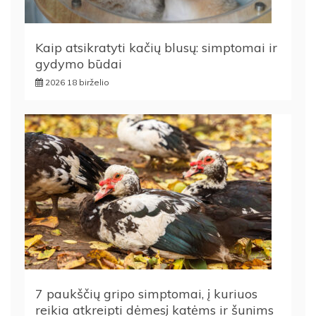
Kaip atsikratyti kačių blusų: simptomai ir
gydymo būdai
2026 18 birželio
7 paukščių gripo simptomai, į kuriuos
reikia atkreipti dėmesį katėms ir šunims