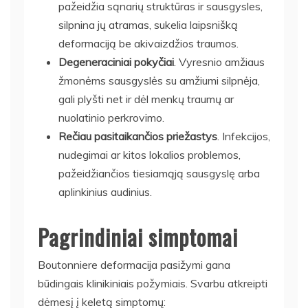
pažeidžia sąnarių struktūras ir sausgysles,
silpnina jų atramas, sukelia laipsnišką
deformaciją be akivaizdžios traumos.
Degeneraciniai pokyčiai
. Vyresnio amžiaus
žmonėms sausgyslės su amžiumi silpnėja,
gali plyšti net ir dėl menkų traumų ar
nuolatinio perkrovimo.
Rečiau pasitaikančios priežastys
. Infekcijos,
nudegimai ar kitos lokalios problemos,
pažeidžiančios tiesiamąją sausgyslę arba
aplinkinius audinius.
Pagrindiniai simptomai
Boutonniere deformacija pasižymi gana
būdingais klinikiniais požymiais. Svarbu atkreipti
dėmesį į keletą simptomų: