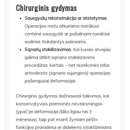
Chirurginis gydymas
Sausgyslių rekonstrukcija ar atstatymas
.
Operacijos metu atkuriama nutrūkusi
centrinė sausgyslė ar pašalinami randiniai
audiniai, trukdantys judesiams.
Sąnarių stabilizavimas
. Kai kuriais atvejais
galima atlikti sąnario stabilizavimo
procedūras, kartais – net rezekcines arba
artrodezės (sąnario sujungimo) operacijas
pažengusiai deformacijai.
Chirurginis gydymas dažniausiai taikomas, kai
konservatyvios priemonės neveiksmingos
(ypač jei deformacija išliko ilgiau nei 3
mėnesius), taip pat esant žymiam piršto
funkcijos praradimui ar dideliems struktūriniams