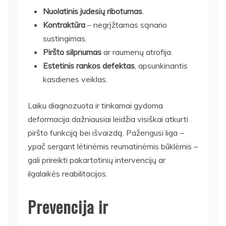
Nuolatinis judesių ribotumas
.
Kontraktūra
– negrįžtamas sąnario
sustingimas.
Piršto silpnumas
ar raumenų atrofija.
Estetinis rankos defektas
, apsunkinantis
kasdienes veiklas.
Laiku diagnozuota ir tinkamai gydoma
deformacija dažniausiai leidžia visiškai atkurti
piršto funkciją bei išvaizdą. Pažengusi liga –
ypač sergant lėtinėmis reumatinėmis būklėmis –
gali prireikti pakartotinių intervencijų ar
ilgalaikės reabilitacijos.
Prevencija ir