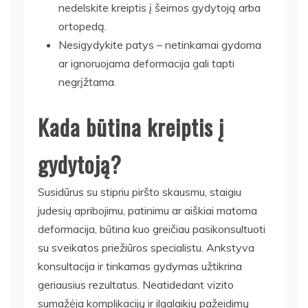
nedelskite kreiptis į šeimos gydytoją arba
ortopedą.
Nesigydykite patys – netinkamai gydoma
ar ignoruojama deformacija gali tapti
negrįžtama.
Kada būtina kreiptis į
gydytoją?
Susidūrus su stipriu piršto skausmu, staigiu
judesių apribojimu, patinimu ar aiškiai matoma
deformacija, būtina kuo greičiau pasikonsultuoti
su sveikatos priežiūros specialistu. Ankstyva
konsultacija ir tinkamas gydymas užtikrina
geriausius rezultatus. Neatidedant vizito
sumažėja komplikacijų ir ilgalaikių pažeidimų