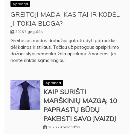
Apranga
GREITOJI MADA: KAS TAI IR KODĖL
JI TOKIA BLOGA?
2026 7 gegužės
Greitosios mados drabužiai gali atrodyti patrauklūs
dėl kainos ir stiliaus. Tačiau už patogaus apsipirkimo
dažnai slypi nemenka žala aplinkai ir žmonėms. Jei
norite rinktis sąmoningiau,
Apranga
KAIP SURIŠTI
MARŠKINIŲ MAZGĄ: 10
PAPRASTŲ BŪDŲ
PAKEISTI SAVO ĮVAIZDĮ
2026 29 balandžio