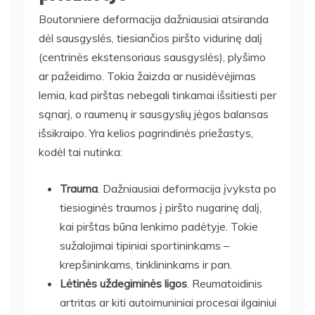
Boutonniere deformacija dažniausiai atsiranda
dėl sausgyslės, tiesiančios piršto vidurinę dalį
(centrinės ekstensoriaus sausgyslės), plyšimo
ar pažeidimo. Tokia žaizda ar nusidėvėjimas
lemia, kad pirštas nebegali tinkamai išsitiesti per
sąnarį, o raumenų ir sausgyslių jėgos balansas
išsikraipo. Yra kelios pagrindinės priežastys,
kodėl tai nutinka:
Trauma
. Dažniausiai deformacija įvyksta po
tiesioginės traumos į piršto nugarinę dalį,
kai pirštas būna lenkimo padėtyje. Tokie
sužalojimai tipiniai sportininkams –
krepšininkams, tinklininkams ir pan.
Lėtinės uždegiminės ligos
. Reumatoidinis
artritas ar kiti autoimuniniai procesai ilgainiui