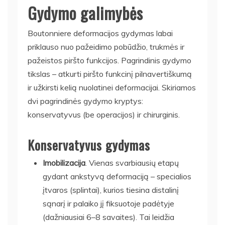
Gydymo galimybės
Boutonniere deformacijos gydymas labai
priklauso nuo pažeidimo pobūdžio, trukmės ir
pažeistos piršto funkcijos. Pagrindinis gydymo
tikslas – atkurti piršto funkcinį pilnavertiškumą
ir užkirsti kelią nuolatinei deformacijai. Skiriamos
dvi pagrindinės gydymo kryptys:
konservatyvus (be operacijos) ir chirurginis.
Konservatyvus gydymas
Imobilizacija
. Vienas svarbiausių etapų
gydant ankstyvą deformaciją – specialios
įtvaros (splintai), kurios tiesina distalinį
sąnarį ir palaiko jį fiksuotoje padėtyje
(dažniausiai 6–8 savaites). Tai leidžia