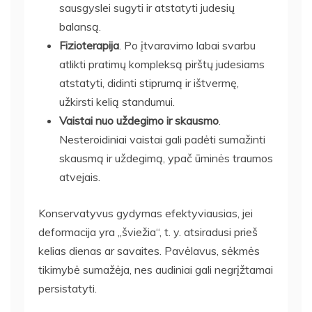
sausgyslei sugyti ir atstatyti judesių
balansą.
Fizioterapija
. Po įtvaravimo labai svarbu
atlikti pratimų kompleksą pirštų judesiams
atstatyti, didinti stiprumą ir ištvermę,
užkirsti kelią standumui.
Vaistai nuo uždegimo ir skausmo
.
Nesteroidiniai vaistai gali padėti sumažinti
skausmą ir uždegimą, ypač ūminės traumos
atvejais.
Konservatyvus gydymas efektyviausias, jei
deformacija yra „šviežia“, t. y. atsiradusi prieš
kelias dienas ar savaites. Pavėlavus, sėkmės
tikimybė sumažėja, nes audiniai gali negrįžtamai
persistatyti.