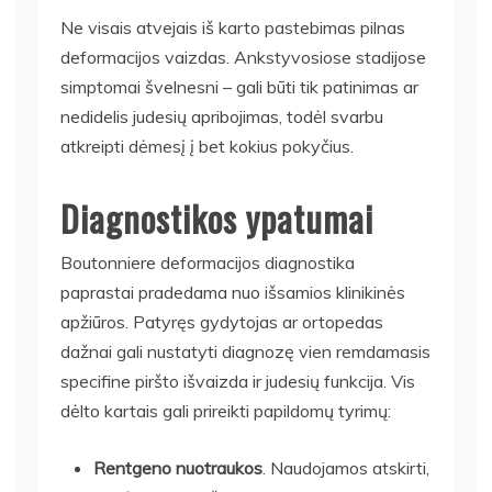
Ne visais atvejais iš karto pastebimas pilnas
deformacijos vaizdas. Ankstyvosiose stadijose
simptomai švelnesni – gali būti tik patinimas ar
nedidelis judesių apribojimas, todėl svarbu
atkreipti dėmesį į bet kokius pokyčius.
Diagnostikos ypatumai
Boutonniere deformacijos diagnostika
paprastai pradedama nuo išsamios klinikinės
apžiūros. Patyręs gydytojas ar ortopedas
dažnai gali nustatyti diagnozę vien remdamasis
specifine piršto išvaizda ir judesių funkcija. Vis
dėlto kartais gali prireikti papildomų tyrimų:
Rentgeno nuotraukos
. Naudojamos atskirti,