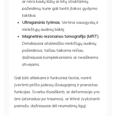
ar nėra kaulų lūžių ar kitų struktūrinių
pažeidimų, kurie gali turėti įtakos gydymo
taktikai.
Ultragarsinis tyrimas
. Vertina sausgyslių ir
minkštųjų audinių būklę.
Magnetinio rezonanso tomografija (MRT)
.
Detaliausiai atskleidžia minkštųjų audinių
pažeidimus, tačiau taikoma rečiau,
dažniausiai kompleksiniams ar neaiškiems
atvejams.
Gali būti atliekami ir funkciniai testai, norint
įvertinti piršto judesių išsaugojimą ir prarastas
funkcijas. Svarbu išsiaiškinti, ar deformacija yra
ūmi (atsiradusi po traumos), ar lėtinė (vykstanti
pamažu, dažniausiai dėl reumatinių ligų).