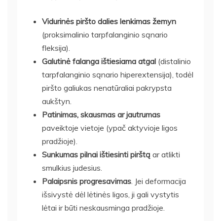
Vidurinės piršto dalies lenkimas žemyn
(proksimalinio tarpfalanginio sąnario
fleksija).
Galutinė falanga ištiesiama atgal
(distalinio
tarpfalanginio sąnario hiperextensija), todėl
piršto galiukas nenatūraliai pakrypsta
aukštyn.
Patinimas, skausmas ar jautrumas
paveiktoje vietoje (ypač aktyvioje ligos
pradžioje).
Sunkumas pilnai ištiesinti pirštą
ar atlikti
smulkius judesius.
Palaipsnis progresavimas
. Jei deformacija
išsivystė dėl lėtinės ligos, ji gali vystytis
lėtai ir būti neskausminga pradžioje.