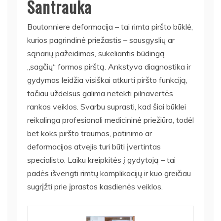
Santrauka
Boutonniere deformacija – tai rimta piršto būklė,
kurios pagrindinė priežastis – sausgyslių ar
sąnarių pažeidimas, sukeliantis būdingą
„sagčių“ formos pirštą. Ankstyva diagnostika ir
gydymas leidžia visiškai atkurti piršto funkciją,
tačiau uždelsus galima netekti pilnavertės
rankos veiklos. Svarbu suprasti, kad šiai būklei
reikalinga profesionali medicininė priežiūra, todėl
bet koks piršto traumos, patinimo ar
deformacijos atvejis turi būti įvertintas
specialisto. Laiku kreipkitės į gydytoją – tai
padės išvengti rimtų komplikacijų ir kuo greičiau
sugrįžti prie įprastos kasdienės veiklos.