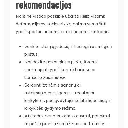
rekomendacijos
Nors ne visada possible užkirsti kelią visoms
deformacijoms, tačiau riziką galima sumažinti,
ypač sportuojantiems ar dirbantiems rankomis:
Venkite staigių judesių ir tiesioginio smūgio į
pirštus.
Naudokite apsauginius pirštų įtvarus
sportuojant, ypač kontaktiniuose ar
kamuolio žaidimuose.
Sergant lėtinėmis sąnarių ar
autoimuninėmis ligomis – reguliariai
lankykitės pas gydytoją, sekite ligos eigą ir
laikykitės gydymo režimo.
Atsiradus net menkam skausmui, patinimui
ar piršto judesių sumažėjimui po traumos –