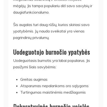
mėgėjų. Jis tampa populiariu dėl savo savybių ir
daugiafunkcionalumo.
Šis augalas turi daug rūšių, kurios skiriasi savo
ypatybėmis. Jų nauda sveikatai yra vienas
pagrindinių privalumų.
Uodeguotojo burnočio ypatybės
Uodeguotasis burnotis yra labai populiarus. Jis
pasižymi šiais savybėmis:
Greitas augimas
Atsparumas nepalankoms oro sąlygoms
Turtingumas maistinėmis medžiagomis
Dekoratyvinės burnočio veislės