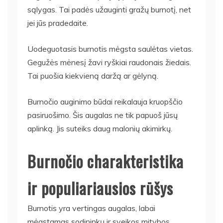
sąlygas. Tai padės užauginti gražų burnotį, net
jei jūs pradedaite.
Uodeguotasis burnotis mėgsta saulėtas vietas.
Gegužės mėnesį žavi ryškiai raudonais žiedais.
Tai puošia kiekvieną daržą ar gėlyną.
Burnočio auginimo būdai reikalauja kruopščio
pasiruošimo. Šis augalas ne tik papuoš jūsų
aplinką. Jis suteiks daug malonių akimirkų.
Burnočio charakteristika
ir populiariausios rūšys
Burnotis yra vertingas augalas, labai
mėgstamas sodininkų ir sveikos mitybos