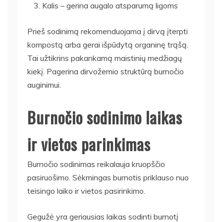
Kalis – gerina augalo atsparumą ligoms
Prieš sodinimą rekomenduojama į dirvą įterpti
kompostą arba gerai išpūdytą organinę trąšą.
Tai užtikrins pakankamą maistinių medžiagų
kiekį. Pagerina dirvožemio struktūrą burnočio
auginimui.
Burnočio sodinimo laikas
ir vietos parinkimas
Burnočio sodinimas reikalauja kruopščio
pasiruošimo. Sėkmingas burnotis priklauso nuo
teisingo laiko ir vietos pasirinkimo.
Gegužė yra geriausias laikas sodinti burnotį