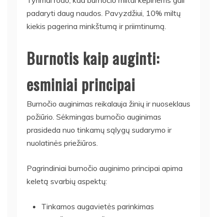
Tyrimai rodo, kad burnočio miltai kepinėms gali
padaryti daug naudos. Pavyzdžiui, 10% miltų
kiekis pagerina minkštumą ir priimtinumą.
Burnotis kaip auginti:
esminiai principai
Burnočio auginimas reikalauja žinių ir nuoseklaus
požiūrio. Sėkmingas burnočio auginimas
prasideda nuo tinkamų sąlygų sudarymo ir
nuolatinės priežiūros.
Pagrindiniai burnočio auginimo principai apima
keletą svarbių aspektų:
Tinkamos augavietės parinkimas