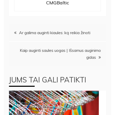
CMGBaltic
Navigacija
Ar galima auginti kiaules: ką reikia žinoti
tarp
Kaip auginti saules uogas | Išsamus auginimo
įrašų
gidas
JUMS TAI GALI PATIKTI