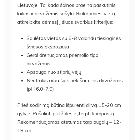
Lietuvoje. Tai kada šalnos praeina paskutinis
laikas ir dirvožemis sušyla. Rinkdamiesi vietą,
atkreipkite dėmesį į šiuos svarbius kriterijus:
Saulėtos vietos su 6-8 valandų tiesioginės
šviesos ekspozicija
Gerai drenuojamas priemolio tipo
dirvožemis
Apsauga nuo stiprių vėjų
Neutralus arba šiek tiek šarminis dirvožemis
(pH 6,0-7,0)
Prieš sodinimą būtina išpurenti dirvą 15-20 cm
gylyje. Pašalinti piktžoles ir įterpti kompostą.
Rekomenduojamas atstumas tarp augalų – 12-
18 cm.