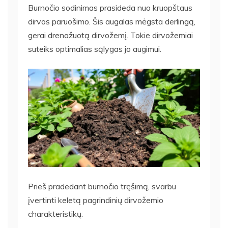
Burnočio sodinimas prasideda nuo kruopštaus
dirvos paruošimo. Šis augalas mėgsta derlingą,
gerai drenažuotą dirvožemį. Tokie dirvožemiai
suteiks optimalias sąlygas jo augimui.
Prieš pradedant burnočio tręšimą, svarbu
įvertinti keletą pagrindinių dirvožemio
charakteristikų: