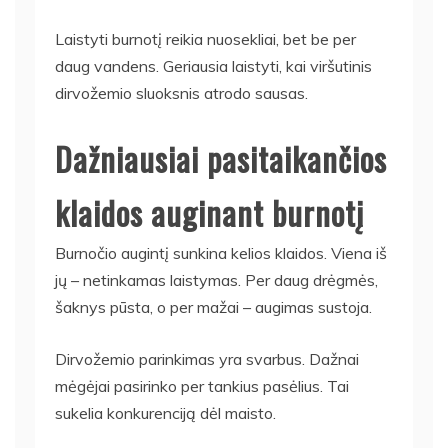
Laistyti burnotį reikia nuosekliai, bet be per
daug vandens. Geriausia laistyti, kai viršutinis
dirvožemio sluoksnis atrodo sausas.
Dažniausiai pasitaikančios
klaidos auginant burnotį
Burnočio augintį sunkina kelios klaidos. Viena iš
jų – netinkamas laistymas. Per daug drėgmės,
šaknys pūsta, o per mažai – augimas sustoja.
Dirvožemio parinkimas yra svarbus. Dažnai
mėgėjai pasirinko per tankius pasėlius. Tai
sukelia konkurenciją dėl maisto.