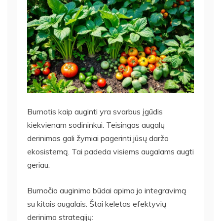
Burnotis kaip auginti yra svarbus įgūdis
kiekvienam sodininkui. Teisingas augalų
derinimas gali žymiai pagerinti jūsų daržo
ekosistemą. Tai padeda visiems augalams augti
geriau.
Burnočio auginimo būdai apima jo integravimą
su kitais augalais. Štai keletas efektyvių
derinimo strategijų: