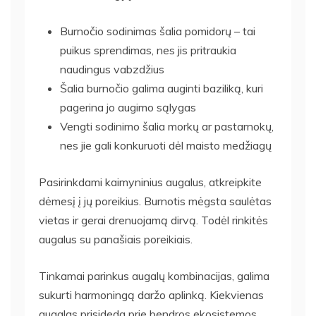
Burnočio sodinimas šalia pomidorų – tai
puikus sprendimas, nes jis pritraukia
naudingus vabzdžius
Šalia burnočio galima auginti baziliką, kuri
pagerina jo augimo sąlygas
Vengti sodinimo šalia morkų ar pastarnokų,
nes jie gali konkuruoti dėl maisto medžiagų
Pasirinkdami kaimyninius augalus, atkreipkite
dėmesį į jų poreikius. Burnotis mėgsta saulėtas
vietas ir gerai drenuojamą dirvą. Todėl rinkitės
augalus su panašiais poreikiais.
Tinkamai parinkus augalų kombinacijas, galima
sukurti harmoningą daržo aplinką. Kiekvienas
augalas prisideda prie bendros ekosistemos