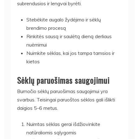
subrendusios ir lengvai byrėti.
Stebėkite augalo žydėjimo ir sėklų
brendimo procesą
Rinkitės sausą ir saulėtą dieną derliaus
nuėmimui
Nuimkite sėklas, kai jos tampa tamsios ir
kietos
Sėklų paruošimas saugojimui
Burnočio sėklų paruošimas saugojimui yra
svarbus. Teisingai paruoštos sėklos gali išlikti
daigios 5-6 metus.
Nuimtas sėklas gerai išdžiovinkite
natūraliomis sąlygomis