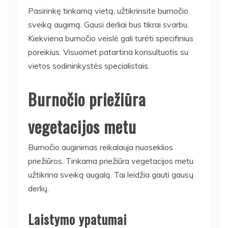
Pasirinkę tinkamą vietą, užtikrinsite burnočio
sveiką augimą. Gausi derliai bus tikrai svarbu.
Kiekviena burnočio veislė gali turėti specifinius
poreikius. Visuomet patartina konsultuotis su
vietos sodininkystės specialistais.
Burnočio priežiūra
vegetacijos metu
Burnočio auginimas reikalauja nuoseklios
priežiūros. Tinkama priežiūra vegetacijos metu
užtikrina sveiką augalą. Tai leidžia gauti gausų
derlių.
Laistymo ypatumai