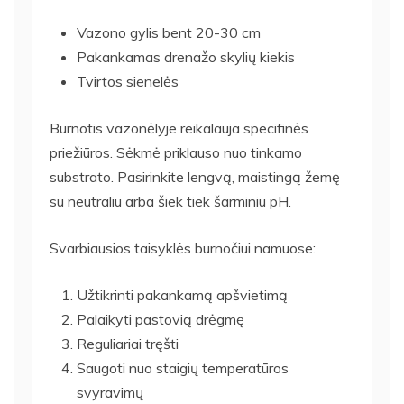
Vazono gylis bent 20-30 cm
Pakankamas drenažo skylių kiekis
Tvirtos sienelės
Burnotis vazonėlyje reikalauja specifinės
priežiūros. Sėkmė priklauso nuo tinkamo
substrato. Pasirinkite lengvą, maistingą žemę
su neutraliu arba šiek tiek šarminiu pH.
Svarbiausios taisyklės burnočiui namuose:
Užtikrinti pakankamą apšvietimą
Palaikyti pastovią drėgmę
Reguliariai tręšti
Saugoti nuo staigių temperatūros
svyravimų