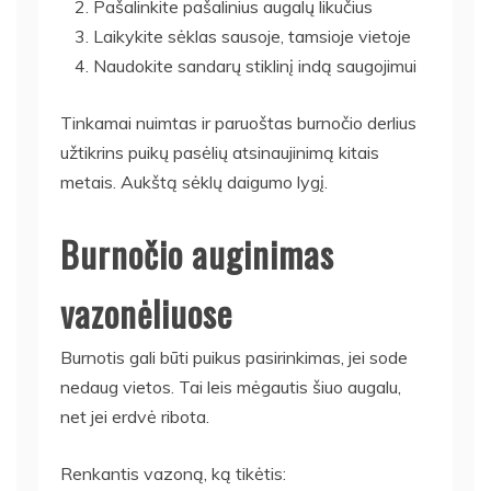
Pašalinkite pašalinius augalų likučius
Laikykite sėklas sausoje, tamsioje vietoje
Naudokite sandarų stiklinį indą saugojimui
Tinkamai nuimtas ir paruoštas burnočio derlius
užtikrins puikų pasėlių atsinaujinimą kitais
metais. Aukštą sėklų daigumo lygį.
Burnočio auginimas
vazonėliuose
Burnotis gali būti puikus pasirinkimas, jei sode
nedaug vietos. Tai leis mėgautis šiuo augalu,
net jei erdvė ribota.
Renkantis vazoną, ką tikėtis: