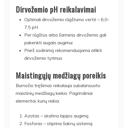
Dirvožemio pH reikalavimai
Optimali dirvožemio rūgštumo vertė – 6,0-
7,5 pH
Per rūgštus arba šarminis dirvožemis gali
pakenkti augalo augimui
Prieš sodinimą rekomenduojama atlikti
dirvožemio tyrimus
Maistingųjų medžiagų poreikis
Burnočio tręšimas reikalauja subalansuoto
maistinių medžiagų kiekio. Pagrindiniai
elementai, kurių reikia:
Azotas – skatina lapijos augimą
Fosforas – stiprina šaknų sistemą