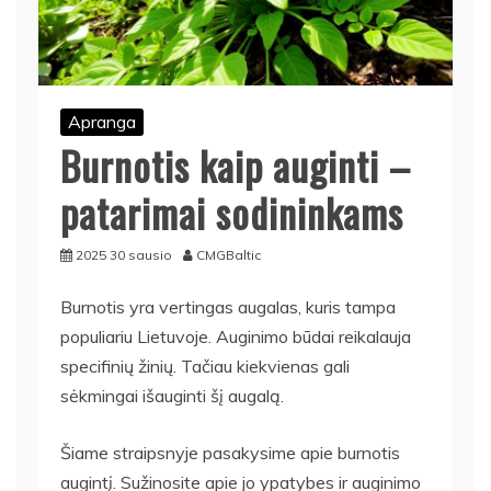
Apranga
Burnotis kaip auginti –
patarimai sodininkams
2025 30 sausio
CMGBaltic
Burnotis yra vertingas augalas, kuris tampa
populiariu Lietuvoje. Auginimo būdai reikalauja
specifinių žinių. Tačiau kiekvienas gali
sėkmingai išauginti šį augalą.
Šiame straipsnyje pasakysime apie burnotis
augintį. Sužinosite apie jo ypatybes ir auginimo