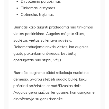
Dirvožemio paruošimas
Tinkamas laistymas
Optimalus tręšimas
Burnotis kaip auginti pradedama nuo tinkamos
vietos pasirinkimo. Augalas mėgsta šiltas,
saulėtas vietas su lengvu pavėsiu.
Rekomenduojama rinktis vietas, kur augalas
gautų pakankamai šviesos, bet būtų
apsaugotas nuo stiprių vėjų.
Burnočio auginimo būdai reikalauja nuolatinio
dėmesio. Svarbu stebėti augalo būklę, laiku
pašalinti pažeistas ar nudžiūvusias dalis.
Augalas gerai jaučiasi lengvame, humusingiame
dirvožemyje su geru drenaže.