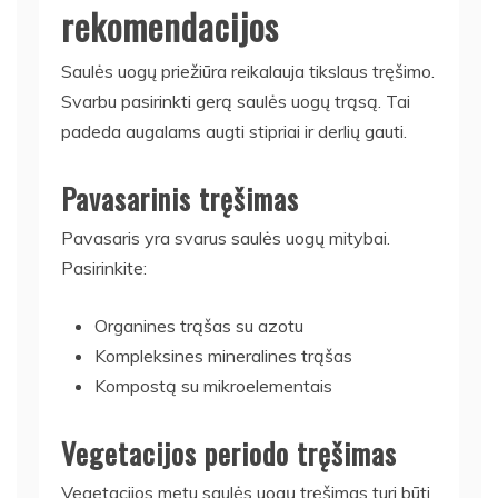
rekomendacijos
Saulės uogų priežiūra reikalauja tikslaus tręšimo.
Svarbu pasirinkti gerą saulės uogų trąsą. Tai
padeda augalams augti stipriai ir derlių gauti.
Pavasarinis tręšimas
Pavasaris yra svarus saulės uogų mitybai.
Pasirinkite:
Organines trąšas su azotu
Kompleksines mineralines trąšas
Kompostą su mikroelementais
Vegetacijos periodo tręšimas
Vegetacijos metu saulės uogų tręšimas turi būti