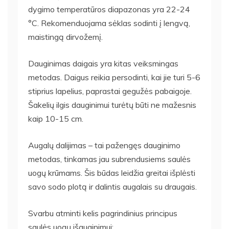
dygimo temperatūros diapazonas yra 22-24
°C. Rekomenduojama sėklas sodinti į lengvą,
maistingą dirvožemį.
Dauginimas daigais yra kitas veiksmingas
metodas. Daigus reikia persodinti, kai jie turi 5-6
stiprius lapelius, paprastai gegužės pabaigoje.
Šakelių ilgis dauginimui turėtų būti ne mažesnis
kaip 10-15 cm.
Augalų dalijimas – tai pažengęs dauginimo
metodas, tinkamas jau subrendusiems saulės
uogų krūmams. Šis būdas leidžia greitai išplėsti
savo sodo plotą ir dalintis augalais su draugais.
Svarbu atminti kelis pagrindinius principus
saulės uogų išauginimui: