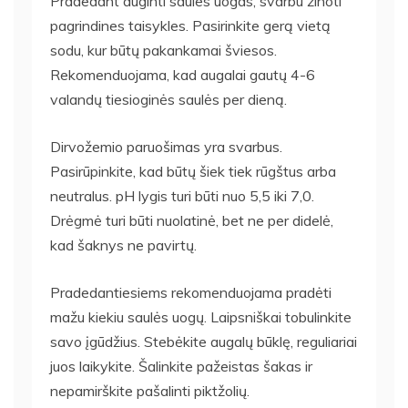
Pradedant auginti saules uogas, svarbu žinoti
pagrindines taisykles. Pasirinkite gerą vietą
sodu, kur būtų pakankamai šviesos.
Rekomenduojama, kad augalai gautų 4-6
valandų tiesioginės saulės per dieną.
Dirvožemio paruošimas yra svarbus.
Pasirūpinkite, kad būtų šiek tiek rūgštus arba
neutralus. pH lygis turi būti nuo 5,5 iki 7,0.
Drėgmė turi būti nuolatinė, bet ne per didelė,
kad šaknys ne pavirtų.
Pradedantiesiems rekomenduojama pradėti
mažu kiekiu saulės uogų. Laipsniškai tobulinkite
savo įgūdžius. Stebėkite augalų būklę, reguliariai
juos laikykite. Šalinkite pažeistas šakas ir
nepamirškite pašalinti piktžolių.