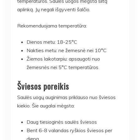
temperatūros. Saulės uogos mėgsta šiltą
aplinką. Jų negali išgyventi šalčio.
Rekomenduojama temperatūra:
Dienos metu: 18-25°C
Nakties metu: ne žemesnė nei 10°C
Žiemos laikotarpiu: apsaugoti nuo
žemesnės nei 5°C temperatūros
Šviesos poreikis
Saulės uogų auginimas priklauso nuo šviesos
kiekio. Šie augalai mėgsta:
Daug tiesioginės saulės šviesos
Bent 6-8 valandas ryškios šviesos per
dieną