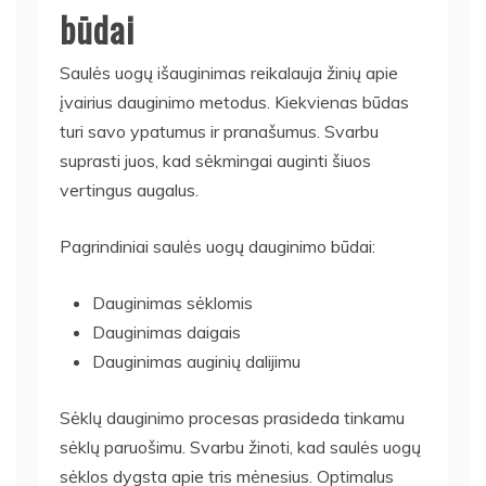
būdai
Saulės uogų išauginimas reikalauja žinių apie
įvairius dauginimo metodus. Kiekvienas būdas
turi savo ypatumus ir pranašumus. Svarbu
suprasti juos, kad sėkmingai auginti šiuos
vertingus augalus.
Pagrindiniai saulės uogų dauginimo būdai:
Dauginimas sėklomis
Dauginimas daigais
Dauginimas auginių dalijimu
Sėklų dauginimo procesas prasideda tinkamu
sėklų paruošimu. Svarbu žinoti, kad saulės uogų
sėklos dygsta apie tris mėnesius. Optimalus