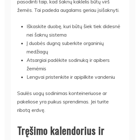
pasodinti taip, kad šaknų kaklelis būtų virš
žemės. Tai padeda augalams geriau įsišaknyti.
Iškaskite duobę, kuri būtų šiek tiek didesnė
nei šaknų sistema
Į duobės dugną suberkite organinių
medžiagų
Atsargiai padėkite sodinuką ir apibers
žemėmis
Lengvai pristenkite ir apipilkite vandeniu
Saulės uogų sodinimas konteineriuose ar
pakeliose yra puikus sprendimas. Jei turite
ribotą erdvę.
Tręšimo kalendorius ir