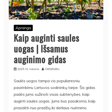
Apranga
Kaip auginti saules
uogas | Išsamus
auginimo gidas
2025 31 sausio
CMGBaltic
Saulės uogos tampa vis populiaresniu
pasirinkimu Lietuvos sodininkų tarpe. Šis gidas
padės jums sužinoti visas subtenybes, kaip
auginti saules uogas. Jums bus pasakoma, kaip
prasidėti nuo pradžių iki derliaus nuėmimo.