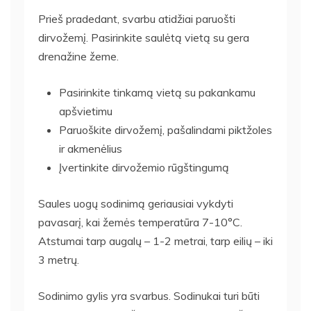
Prieš pradedant, svarbu atidžiai paruošti
dirvožemį. Pasirinkite saulėtą vietą su gera
drenažine žeme.
Pasirinkite tinkamą vietą su pakankamu
apšvietimu
Paruoškite dirvožemį, pašalindami piktžoles
ir akmenėlius
Įvertinkite dirvožemio rūgštingumą
Saules uogų sodinimą geriausiai vykdyti
pavasarį, kai žemės temperatūra 7-10°C.
Atstumai tarp augalų – 1-2 metrai, tarp eilių – iki
3 metrų.
Sodinimo gylis yra svarbus. Sodinukai turi būti