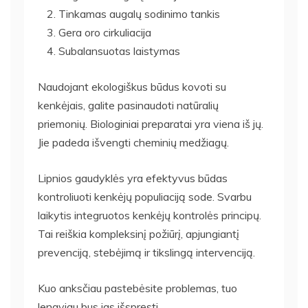
Tinkamas augalų sodinimo tankis
Gera oro cirkuliacija
Subalansuotas laistymas
Naudojant ekologiškus būdus kovoti su
kenkėjais, galite pasinaudoti natūralių
priemonių. Biologiniai preparatai yra viena iš jų.
Jie padeda išvengti cheminių medžiagų.
Lipnios gaudyklės yra efektyvus būdas
kontroliuoti kenkėjų populiaciją sode. Svarbu
laikytis integruotos kenkėjų kontrolės principų.
Tai reiškia kompleksinį požiūrį, apjungiantį
prevenciją, stebėjimą ir tikslingą intervenciją.
Kuo anksčiau pastebėsite problemas, tuo
lengviau bus jas išspręsti.