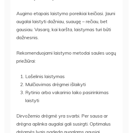
Augimo etapais laistymo poreikiai keičiasi. Jauni
augalai laistyti dažniau, suaugę – rečiau, bet
gausiau. Vasarą, kai karšta, laistymas turi būti
dažnesnis.
Rekomenduojami laistymo metodai saules uogų
priežiūrai:
Lašelinis laistymas
Mulčiavimas drėgmei išlaikyti
Rytinio arba vakarinio laiko pasirinkimas
laistyti
Dirvožemio drėgmė yra svarbi. Per sausa ar
drėgna aplinka augalai gali susirgti. Optimalus
drėgmės lygis padeda augalams gausiai