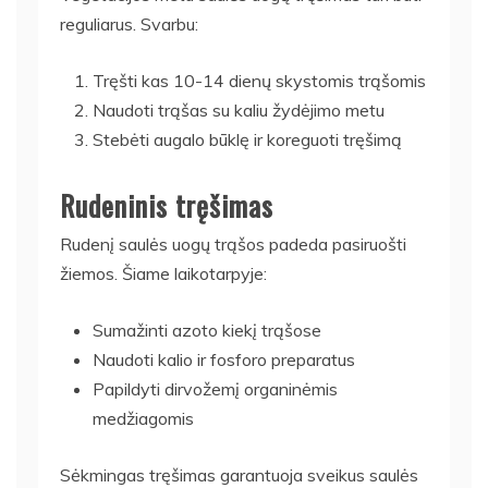
reguliarus. Svarbu:
Tręšti kas 10-14 dienų skystomis trąšomis
Naudoti trąšas su kaliu žydėjimo metu
Stebėti augalo būklę ir koreguoti tręšimą
Rudeninis tręšimas
Rudenį saulės uogų trąšos padeda pasiruošti
žiemos. Šiame laikotarpyje:
Sumažinti azoto kiekį trąšose
Naudoti kalio ir fosforo preparatus
Papildyti dirvožemį organinėmis
medžiagomis
Sėkmingas tręšimas garantuoja sveikus saulės