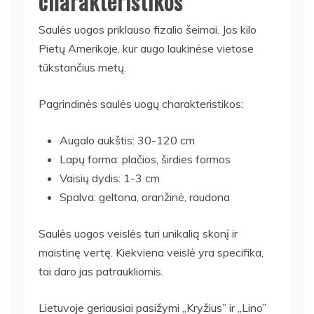
charakteristikos
Saulės uogos priklauso fizalio šeimai. Jos kilo
Pietų Amerikoje, kur augo laukinėse vietose
tūkstančius metų.
Pagrindinės saulės uogų charakteristikos:
Augalo aukštis: 30-120 cm
Lapų forma: plačios, širdies formos
Vaisių dydis: 1-3 cm
Spalva: geltona, oranžinė, raudona
Saulės uogos veislės turi unikalią skonį ir
maistinę vertę. Kiekviena veislė yra specifika,
tai daro jas patraukliomis.
Lietuvoje geriausiai pasižymi „Kryžius” ir „Lino”