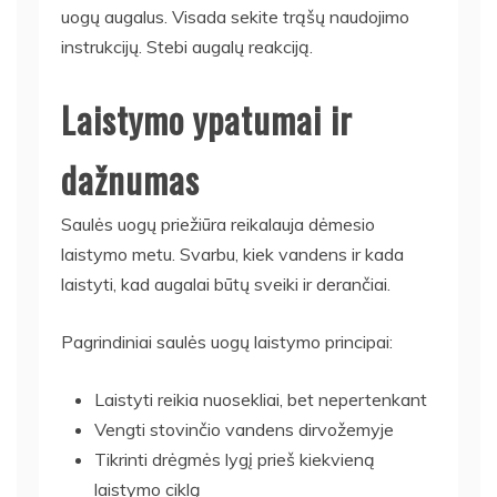
uogų augalus. Visada sekite trąšų naudojimo
instrukcijų. Stebi augalų reakciją.
Laistymo ypatumai ir
dažnumas
Saulės uogų priežiūra reikalauja dėmesio
laistymo metu. Svarbu, kiek vandens ir kada
laistyti, kad augalai būtų sveiki ir derančiai.
Pagrindiniai saulės uogų laistymo principai:
Laistyti reikia nuosekliai, bet nepertenkant
Vengti stovinčio vandens dirvožemyje
Tikrinti drėgmės lygį prieš kiekvieną
laistymo ciklą