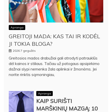
Apranga
GREITOJI MADA: KAS TAI IR KODĖL
JI TOKIA BLOGA?
2026 7 gegužės
Greitosios mados drabužiai gali atrodyti patrauklūs
dėl kainos ir stiliaus. Tačiau už patogaus apsipirkimo
dažnai slypi nemenka žala aplinkai ir žmonėms. Jei
norite rinktis sąmoningiau,
Apranga
KAIP SURIŠTI
MARŠKINIŲ MAZGĄ: 10