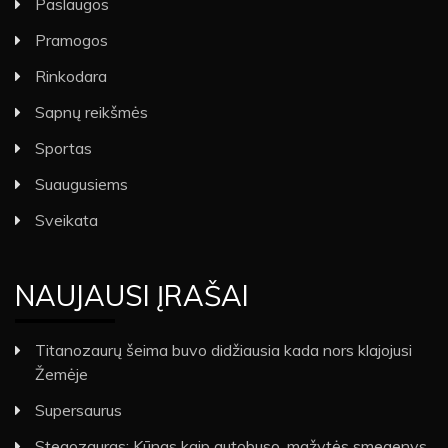
Paslaugos
Pramogos
Rinkodara
Sapnų reikšmės
Sportas
Suaugusiems
Sveikata
NAUJAUSI ĮRAŠAI
Titanozaurų šeima buvo didžiausia kada nors klajojusi
Žemėje
Supersaurus
Stegozauras: Kūnas kaip autobuso, mažytės smegenys