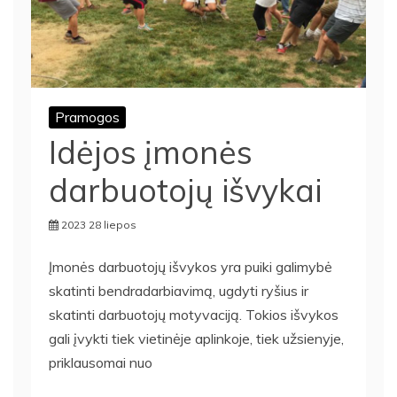
Pramogos
Idėjos įmonės
darbuotojų išvykai
2023 28 liepos
Įmonės darbuotojų išvykos yra puiki galimybė
skatinti bendradarbiavimą, ugdyti ryšius ir
skatinti darbuotojų motyvaciją. Tokios išvykos
gali įvykti tiek vietinėje aplinkoje, tiek užsienyje,
priklausomai nuo