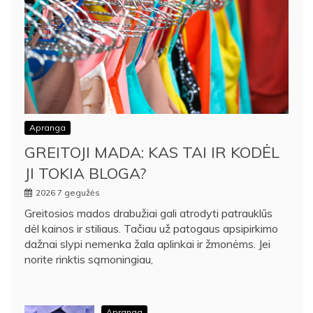
Apranga
GREITOJI MADA: KAS TAI IR KODĖL
JI TOKIA BLOGA?
2026 7 gegužės
Greitosios mados drabužiai gali atrodyti patrauklūs
dėl kainos ir stiliaus. Tačiau už patogaus apsipirkimo
dažnai slypi nemenka žala aplinkai ir žmonėms. Jei
norite rinktis sąmoningiau,
Apranga