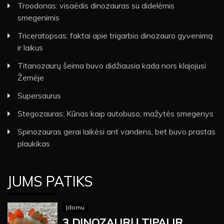
Troodonas: visaėdis dinozauras su didelėmis
smegenimis
Triceratopsas: faktai apie trigarbio dinozauro gyvenimą
ir laikus
Titanozaurų šeima buvo didžiausia kada nors klajojusi
Žemėje
Supersaurus
Stegozauras: Kūnas kaip autobuso, mažytės smegenys
Spinozauras gerai laikėsi ant vandens, bet buvo prastas
plaukikas
JUMS PATIKS
Įdomu
3 DINOZAURŲ TIPAI IR