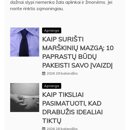
dažnai slypi nemenka žala aplinkai ir žmonėms. Jei
norite rinktis sąmoningiau,
Apranga
KAIP SURIŠTI
MARŠKINIŲ MAZGĄ: 10
PAPRASTŲ BŪDŲ
PAKEISTI SAVO ĮVAIZDĮ
2026 29 balandžio
Apranga
KAIP TIKSLIAI
PASIMATUOTI, KAD
DRABUŽIS IDEALIAI
TIKTŲ
2026 28 balandžio