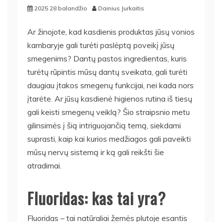
2025 28 balandžio
Dainius Jurkaitis
Ar žinojote, kad kasdienis produktas jūsų vonios
kambaryje gali turėti paslėptą poveikį jūsų
smegenims? Dantų pastos ingredientas, kuris
turėtų rūpintis mūsų dantų sveikata, gali turėti
daugiau įtakos smegenų funkcijai, nei kada nors
įtarėte. Ar jūsų kasdienė higienos rutina iš tiesų
gali keisti smegenų veiklą? Šio straipsnio metu
gilinsimės į šią intriguojančią temą, siekdami
suprasti, kaip kai kurios medžiagos gali paveikti
mūsų nervų sistemą ir ką gali reikšti šie
atradimai.
Fluoridas: kas tai yra?
Fluoridas – tai natūraliai žemės plutoje esantis