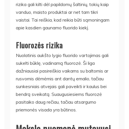
rizika gali kilti dėl papildomų šaltinių, tokių kaip
vanduo, maisto produktai ar net tam tikri
vaistai. Tai reiškia, kad reikia būti sąmoningam
apie kasdien gaunamo fluorido kiekį.
Fluorozės rizika
Nuolatinis aukšto lygio fluorido vartojimas gali
sukelti būklę, vadinamą fluorozė. Ši liga
dažniausiai pasireiškia vaikams su baltomis ar
rusvomis dėmėmis ant dantų emalio, tačiau
sunkesniais atvejais gali paveikti ir kaulus bei
bendrą sveikatą. Suaugusiesiems fluorozė
pasitaiko daug rečiau, tačiau atsargumo
priemonės visada yra būtinos.
Mokslo nuomonė mutavusi