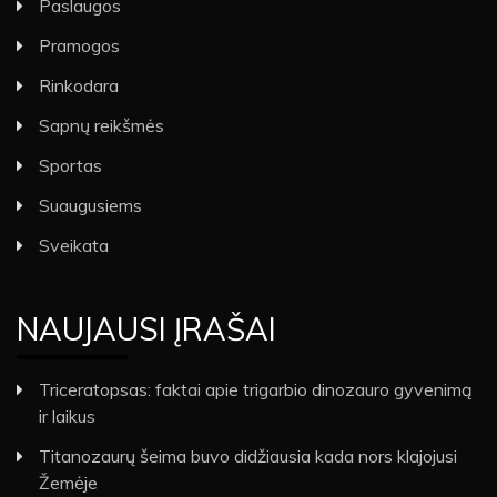
Paslaugos
Pramogos
Rinkodara
Sapnų reikšmės
Sportas
Suaugusiems
Sveikata
NAUJAUSI ĮRAŠAI
Triceratopsas: faktai apie trigarbio dinozauro gyvenimą
ir laikus
Titanozaurų šeima buvo didžiausia kada nors klajojusi
Žemėje