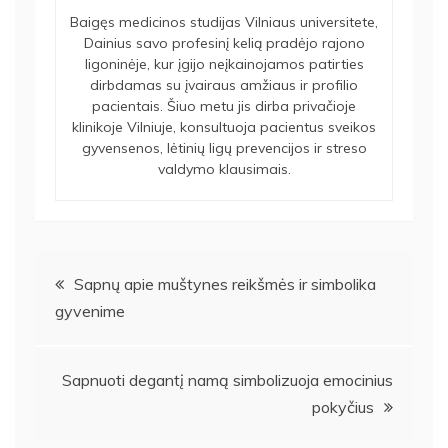
Baigęs medicinos studijas Vilniaus universitete,
Dainius savo profesinį kelią pradėjo rajono
ligoninėje, kur įgijo neįkainojamos patirties
dirbdamas su įvairaus amžiaus ir profilio
pacientais. Šiuo metu jis dirba privačioje
klinikoje Vilniuje, konsultuoja pacientus sveikos
gyvensenos, lėtinių ligų prevencijos ir streso
valdymo klausimais.
Navigacija
Sapnų apie muštynes reikšmės ir simbolika
gyvenime
tarp
įrašų
Sapnuoti degantį namą simbolizuoja emocinius
pokyčius