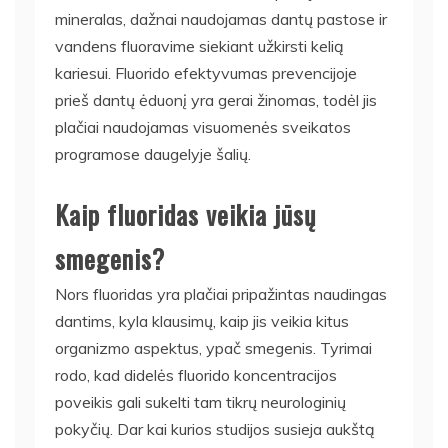
mineralas, dažnai naudojamas dantų pastose ir
vandens fluoravime siekiant užkirsti kelią
kariesui. Fluorido efektyvumas prevencijoje
prieš dantų ėduonį yra gerai žinomas, todėl jis
plačiai naudojamas visuomenės sveikatos
programose daugelyje šalių.
Kaip fluoridas veikia jūsų
smegenis?
Nors fluoridas yra plačiai pripažintas naudingas
dantims, kyla klausimų, kaip jis veikia kitus
organizmo aspektus, ypač smegenis. Tyrimai
rodo, kad didelės fluorido koncentracijos
poveikis gali sukelti tam tikrų neurologinių
pokyčių. Dar kai kurios studijos susieja aukštą