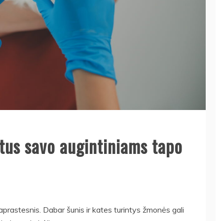
stus savo augintiniams tapo
prastesnis. Dabar šunis ir kates turintys žmonės gali