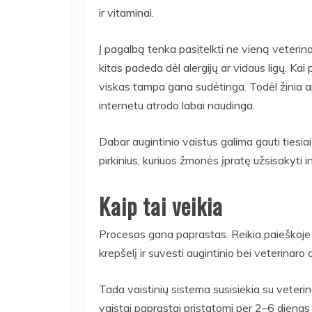
ir vitaminai.
Į pagalbą tenka pasitelkti ne vieną veterinar
kitas padeda dėl alergijų ar vidaus ligų. Kai
viskas tampa gana sudėtinga. Todėl žinia a
internetu atrodo labai naudinga.
Dabar augintinio vaistus galima gauti tiesiai
pirkinius, kuriuos žmonės įpratę užsisakyti i
Kaip tai veikia
Procesas gana paprastas. Reikia paieškoje į
krepšelį ir suvesti augintinio bei veterinaro
Tada vaistinių sistema susisiekia su veterin
vaistai paprastai pristatomi per 2–6 dienas 