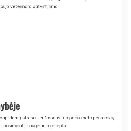
naujo veterinaro patvirtinimo.
nybėje
papildomą stresą. Jei žmogus tuo pačiu metu perka akių
asirūpinti ir augintinio receptu.