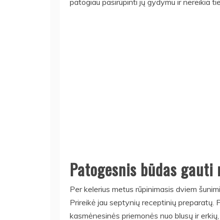
patogiau pasirūpinti jų gydymu ir nereikia t
Patogesnis būdas gauti 
Per kelerius metus rūpinimasis dviem šunimi
Prireikė jau septynių receptinių preparatų. Pr
kasmėnesinės priemonės nuo blusų ir erkių, s