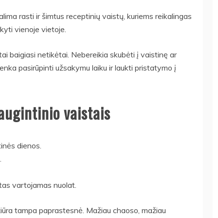
ima rasti ir šimtus receptinių vaistų, kuriems reikalingas
kyti vienoje vietoje.
i baigiasi netikėtai. Nebereikia skubėti į vaistinę ar
nka pasirūpinti užsakymu laiku ir laukti pristatymo į
augintinio vaistais
inės dienos.
.
stas vartojamas nuolat.
žiūra tampa paprastesnė. Mažiau chaoso, mažiau