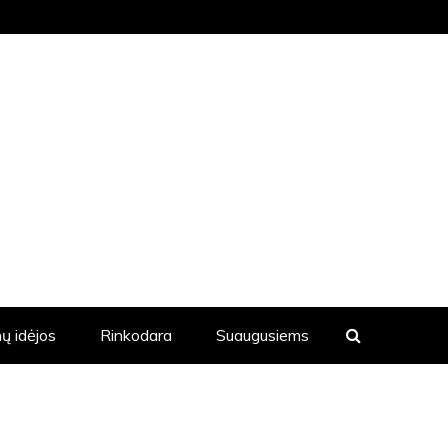
KVIENĄ DIENĄ YRA SKELBIAMOS
ų idėjos
Rinkodara
Suaugusiems