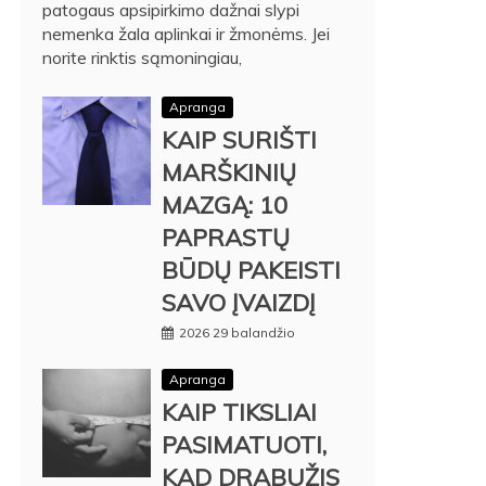
patogaus apsipirkimo dažnai slypi
nemenka žala aplinkai ir žmonėms. Jei
norite rinktis sąmoningiau,
Apranga
KAIP SURIŠTI
MARŠKINIŲ
MAZGĄ: 10
PAPRASTŲ
BŪDŲ PAKEISTI
SAVO ĮVAIZDĮ
2026 29 balandžio
Apranga
KAIP TIKSLIAI
PASIMATUOTI,
KAD DRABUŽIS