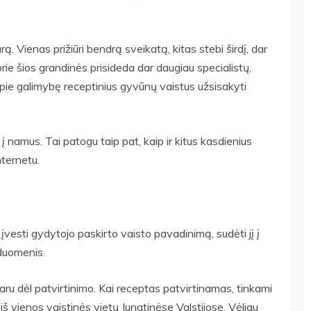
ą. Vienas prižiūri bendrą sveikatą, kitas stebi širdį, dar
 prie šios grandinės prisideda dar daugiau specialistų,
pie galimybę receptinius gyvūnų vaistus užsisakyti
 į namus. Tai patogu taip pat, kaip ir kitus kasdienius
nternetu.
vesti gydytojo paskirto vaisto pavadinimą, sudėti jį į
 duomenis.
aru dėl patvirtinimo. Kai receptas patvirtinamas, tinkami
iš vienos vaistinės vietų Jungtinėse Valstijose. Vėliau