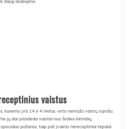
iek daug skubėjimo.
receptinius vaistus
s, kuriems yra 14 ir 4 metai, virto nemažu vaistų sąrašu.
ie jų dar prisideda vaistai nuo širdies kirmėlių,
pecialus pašaras, taip pat įvairūs nereceptiniai tepalai