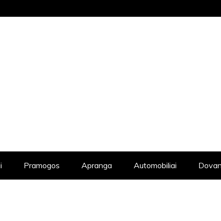
STRAIPSNIŲ KATALOGAS, KADANGI KIE
i
Pramogos
Apranga
Automobiliai
Dovan