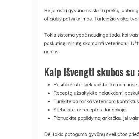
Be įprastų gyvūnams skirtų prekių, dabar gal
oficialus patvirtinimas. Tai leidžia viską tvar
Tokia sistema ypač naudinga tada, kai vaista
paskutinę minutę skambinti veterinarui. Užte
namus.
Kaip išvengti skubos su 
Pasitikrinkite, kiek vaisto liko namuose.
Receptą užsakykite nelaukdami paskut
Turėkite po ranka veterinaro kontaktus
Stebėkite, ar receptas dar galioja.
Planuokite papildymą anksčiau, jei vai
Dėl tokio patogumo gyvūnų sveikatos prie