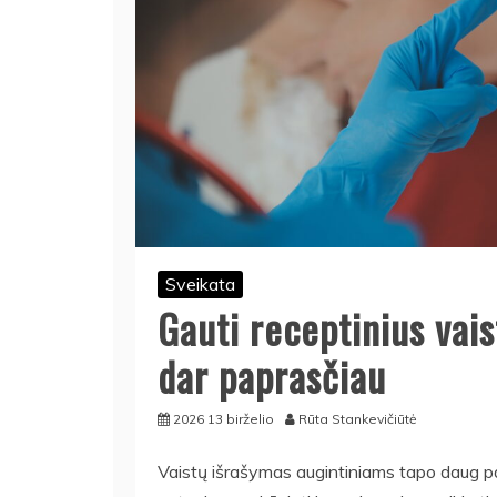
Sveikata
Gauti receptinius vai
dar paprasčiau
2026 13 birželio
Rūta Stankevičiūtė
Vaistų išrašymas augintiniams tapo daug pa