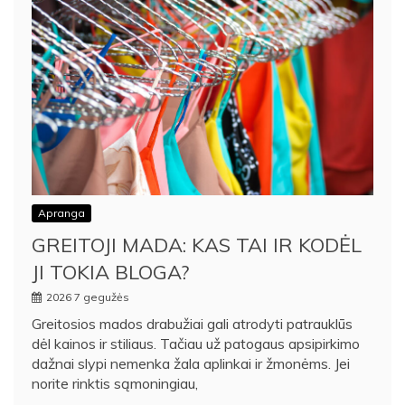
Apranga
GREITOJI MADA: KAS TAI IR KODĖL
JI TOKIA BLOGA?
2026 7 gegužės
Greitosios mados drabužiai gali atrodyti patrauklūs
dėl kainos ir stiliaus. Tačiau už patogaus apsipirkimo
dažnai slypi nemenka žala aplinkai ir žmonėms. Jei
norite rinktis sąmoningiau,