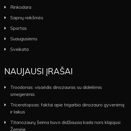
Rinkodara
Sapnų reikšmės
Sportas
Suaugusiems
Sveikata
NAUJAUSI ĮRAŠAI
Troodonas: visaėdis dinozauras su didelėmis
smegenimis
Triceratopsas: faktai apie trigarbio dinozauro gyvenimą
ir laikus
Titanozaurų šeima buvo didžiausia kada nors klajojusi
Žemėje