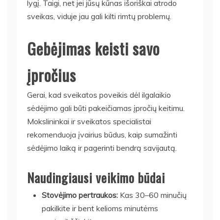
lygį. Taigi, net jei jūsų kūnas išoriškai atrodo
sveikas, viduje jau gali kilti rimtų problemų.
Gebėjimas keisti savo
įpročius
Gerai, kad sveikatos poveikis dėl ilgalaikio
sėdėjimo gali būti pakeičiamas įpročių keitimu.
Mokslininkai ir sveikatos specialistai
rekomenduoja įvairius būdus, kaip sumažinti
sėdėjimo laiką ir pagerinti bendrą savijautą.
Naudingiausi veikimo būdai
Stovėjimo pertraukos:
Kas 30–60 minučių
pakilkite ir bent kelioms minutėms