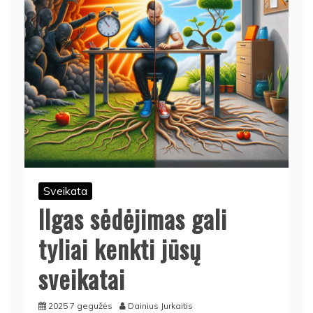
Sveikata
Ilgas sėdėjimas gali
tyliai kenkti jūsų
sveikatai
2025 7 gegužės
Dainius Jurkaitis