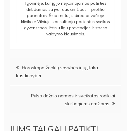
ligoninėje, kur įgijo neįkainojamos patirties
dirbdamas su įvairaus amžiaus ir profilio
pacientais. Šiuo metu jis dirba privačioje
klinikoje Vilniuje, konsultuoja pacientus sveikos
gyvensenos, lėtinių ligų prevencijos ir streso
valdymo klausimais.
Navigacija
Horoskopo ženklų savybės ir jų įtaka
kasdienybei
tarp
įrašų
Pulso dažnio normos ir sveikatos rodikliai
skirtingiems amžiams
JUMS TAI GALI PATIKTI