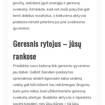
įpročių, siekdami įgyti energiją ir geresnę
sveikatą. Atminkite, kad net maži pokyčiai gali
lemti didelius rezultatus, o kiekviena aktyviai
praleista minutė priartina jus prie sveikesnio
gyvenimo.
Geresnis rytojus – jūsų
rankose
Pradėkite savo kelionę link geresnio gyvenimo
jau dabar. Galbūt šiandien padarytas
sprendimas atidėti ilgesniam laikui sėdimą
veiklą gali būti būtent tas reikšmingas žingsnis,
kurio jums reikia, kad užtikrintumėte geresnę
sveikatą ateityje. Budėkite aktyvūs ir rūpinkitės
savimi kasdien, nes jūsų kūnas – tai jūsų