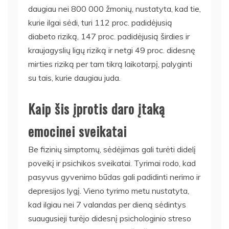
daugiau nei 800 000 žmonių, nustatyta, kad tie,
kurie ilgai sėdi, turi 112 proc. padidėjusią
diabeto riziką, 147 proc. padidėjusią širdies ir
kraujagyslių ligų riziką ir netgi 49 proc. didesnę
mirties riziką per tam tikrą laikotarpį, palyginti
su tais, kurie daugiau juda.
Kaip šis įprotis daro įtaką
emocinei sveikatai
Be fizinių simptomų, sėdėjimas gali turėti didelį
poveikį ir psichikos sveikatai. Tyrimai rodo, kad
pasyvus gyvenimo būdas gali padidinti nerimo ir
depresijos lygį. Vieno tyrimo metu nustatyta,
kad ilgiau nei 7 valandas per dieną sėdintys
suaugusieji turėjo didesnį psichologinio streso