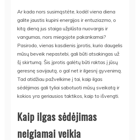
Ar kada nors susimąstėte, kodėl viena diena
galite jaustis kupini energijos ir entuziazmo, o
kitą dieną jus staiga užplūsta nuovargis ir
vangumas, nors miegojote pakankamai?
Pasirodo, vienas kasdienis įprotis, kurio daugelis
mūsų beveik nepastebi, gali būti atsakingas už
šį skirtumą. Šis įprotis galėtų būti raktas į jūsų
geresnę savijautą, o gal net ir ilgesnį gyvenimą.
Tad atidžiau pažvelkime į tai, kaip ilgas
sėdėjimas gali tyliai sabotuoti mūsų sveikatą ir
kokios yra geriausios taktikos, kaip to išvengti.
Kaip ilgas sėdėjimas
neigiamai veikia