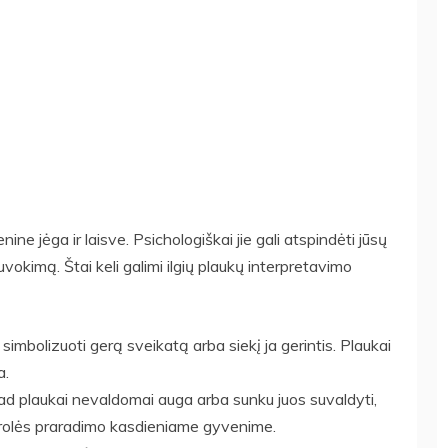
ine jėga ir laisve. Psichologiškai jie gali atspindėti jūsų
okimą. Štai keli galimi ilgių plaukų interpretavimo
li simbolizuoti gerą sveikatą arba siekį ja gerintis. Plaukai
a.
ad plaukai nevaldomai auga arba sunku juos suvaldyti,
ntrolės praradimo kasdieniame gyvenime.