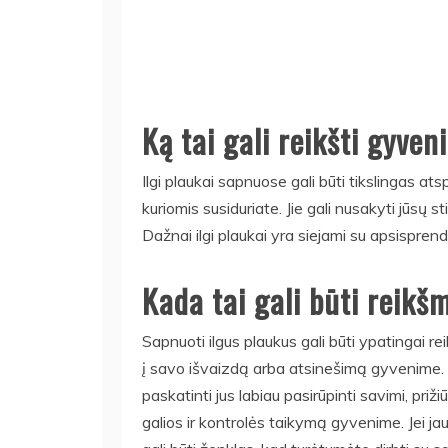
Ką tai gali reikšti gyven
Ilgi plaukai sapnuose gali būti tikslingas at
kuriomis susiduriate. Jie gali nusakyti jūsų 
Dažnai ilgi plaukai yra siejami su apsispren
Kada tai gali būti reikš
Sapnuoti ilgus plaukus gali būti ypatingai re
į savo išvaizdą arba atsinešimą gyvenime.
paskatinti jus labiau pasirūpinti savimi, pri
galios ir kontrolės taikymą gyvenime. Jei jau