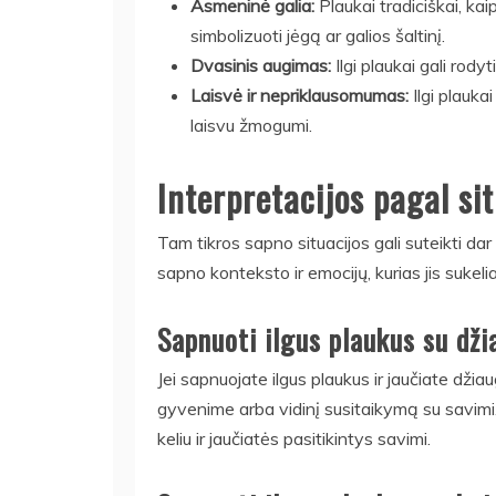
Asmeninė galia:
Plaukai tradiciškai, ka
simbolizuoti jėgą ar galios šaltinį.
Dvasinis augimas:
Ilgi plaukai gali rody
Laisvė ir nepriklausomumas:
Ilgi plauka
laisvu žmogumi.
Interpretacijos pagal si
Tam tikros sapno situacijos gali suteikti da
sapno konteksto ir emocijų, kurias jis sukelia
Sapnuoti ilgus plaukus su dž
Jei sapnuojate ilgus plaukus ir jaučiate džia
gyvenime arba vidinį susitaikymą su savimi.
keliu ir jaučiatės pasitikintys savimi.