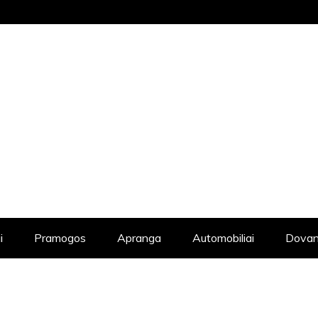
STRAIPSNIŲ KATALOGAS, KADANGI KIE
i
Pramogos
Apranga
Automobiliai
Dovan