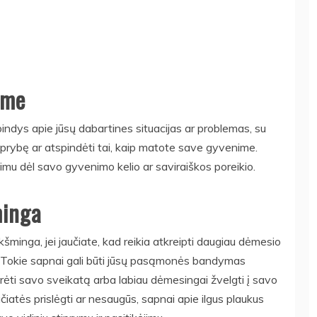
ime
spindys apie jūsų dabartines situacijas ar problemas, su
stiprybę ar atspindėti tai, kaip matote save gyvenime.
dimu dėl savo gyvenimo kelio ar saviraiškos poreikio.
minga
ikšminga, jei jaučiate, kad reikia atkreipti daugiau dėmesio
 Tokie sapnai gali būti jūsų pasąmonės bandymas
žiūrėti savo sveikatą arba labiau dėmesingai žvelgti į savo
čiatės prislėgti ar nesaugūs, sapnai apie ilgus plaukus