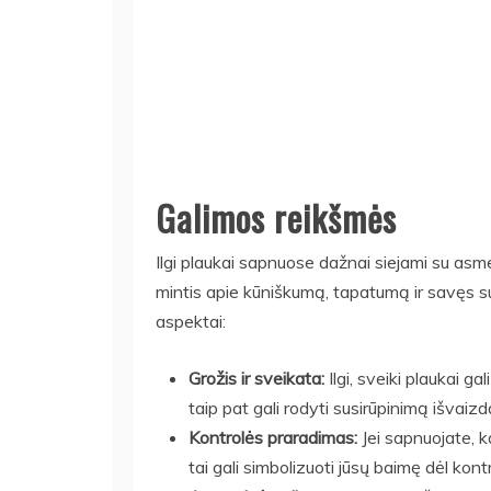
Galimos reikšmės
Ilgi plaukai sapnuose dažnai siejami su asmen
mintis apie kūniškumą, tapatumą ir savęs suv
aspektai:
Grožis ir sveikata:
Ilgi, sveiki plaukai ga
taip pat gali rodyti susirūpinimą išvaizd
Kontrolės praradimas:
Jei sapnuojate, k
tai gali simbolizuoti jūsų baimę dėl ko