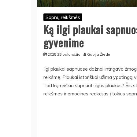
Sapnų reikšmės
Ką ilgi plaukai sapnuo
gyvenime
2025 25 balandžio
Gabija Žiedė
Ilgi plaukai sapnuose dažnai intrigavo žmoga
reikšmę. Plaukai istoriškai užima ypatingą vi
Tad ką reiškia sapnuoti ilgus plaukus? Šis st
reikšmes ir emocines reakcijas į tokius sapn