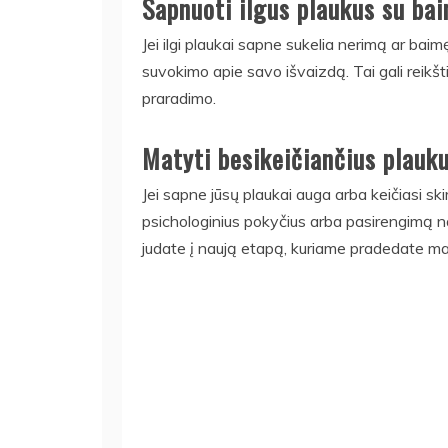
Sapnuoti ilgus plaukus su ba
Jei ilgi plaukai sapne sukelia nerimą ar baim
suvokimo apie savo išvaizdą. Tai gali rei
praradimo.
Matyti besikeičiančius plauk
Jei sapne jūsų plaukai auga arba keičiasi ski
psichologinius pokyčius arba pasirengimą na
judate į naują etapą, kuriame pradedate ma