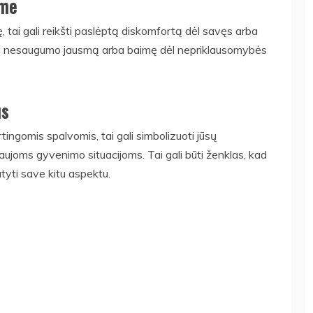
ime
ę, tai gali reikšti paslėptą diskomfortą dėl savęs arba
kšti nesaugumo jausmą arba baimę dėl nepriklausomybės
us
rtingomis spalvomis, tai gali simbolizuoti jūsų
ujoms gyvenimo situacijoms. Tai gali būti ženklas, kad
tyti save kitu aspektu.