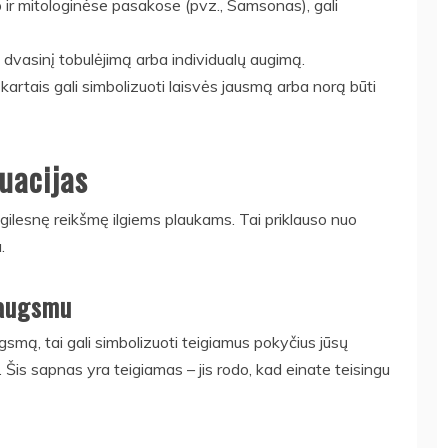
ip ir mitologinėse pasakose (pvz., Samsonas), gali
ti dvasinį tobulėjimą arba individualų augimą.
i kartais gali simbolizuoti laisvės jausmą arba norą būti
tuacijas
r gilesnę reikšmę ilgiems plaukams. Tai priklauso nuo
.
iaugsmu
ugsmą, tai gali simbolizuoti teigiamus pokyčius jūsų
 Šis sapnas yra teigiamas – jis rodo, kad einate teisingu