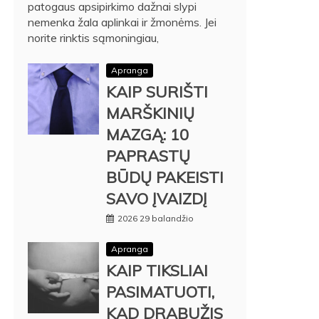
patogaus apsipirkimo dažnai slypi
nemenka žala aplinkai ir žmonėms. Jei
norite rinktis sąmoningiau,
Apranga
KAIP SURIŠTI
MARŠKINIŲ
MAZGĄ: 10
PAPRASTŲ
BŪDŲ PAKEISTI
SAVO ĮVAIZDĮ
2026 29 balandžio
Apranga
KAIP TIKSLIAI
PASIMATUOTI,
KAD DRABUŽIS