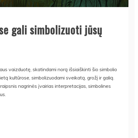
se gali simbolizuoti jūsų
us vaizduotę, skatindami norą išsiaiškinti šio simbolio
etą kultūrose, simbolizuodami sveikatą, grožį ir galią.
raipsnis nagrinės įvairias interpretacijas, simbolines
us.