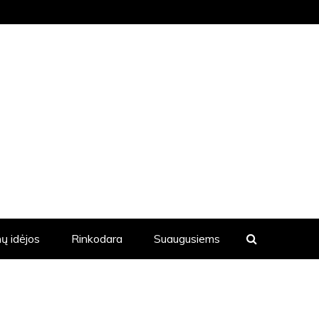
KVIENĄ DIENĄ YRA SKELBIAMOS
ų idėjos
Rinkodara
Suaugusiems