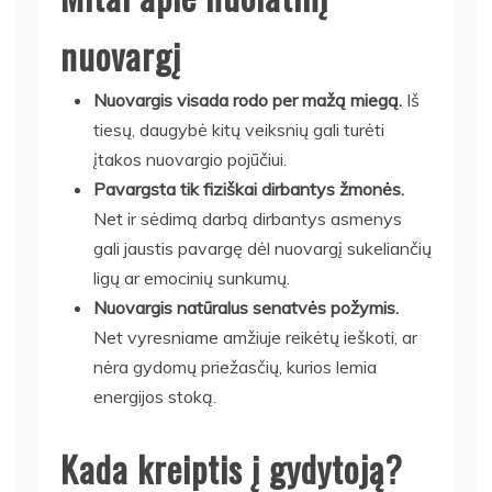
nuovargį
Nuovargis visada rodo per mažą miegą.
Iš
tiesų, daugybė kitų veiksnių gali turėti
įtakos nuovargio pojūčiui.
Pavargsta tik fiziškai dirbantys žmonės.
Net ir sėdimą darbą dirbantys asmenys
gali jaustis pavargę dėl nuovargį sukeliančių
ligų ar emocinių sunkumų.
Nuovargis natūralus senatvės požymis.
Net vyresniame amžiuje reikėtų ieškoti, ar
nėra gydomų priežasčių, kurios lemia
energijos stoką.
Kada kreiptis į gydytoją?