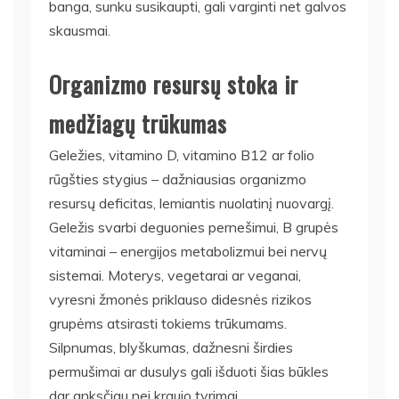
banga, sunku susikaupti, gali varginti net galvos
skausmai.
Organizmo resursų stoka ir
medžiagų trūkumas
Geležies, vitamino D, vitamino B12 ar folio
rūgšties stygius – dažniausias organizmo
resursų deficitas, lemiantis nuolatinį nuovargį.
Geležis svarbi deguonies pernešimui, B grupės
vitaminai – energijos metabolizmui bei nervų
sistemai. Moterys, vegetarai ar veganai,
vyresni žmonės priklauso didesnės rizikos
grupėms atsirasti tokiems trūkumams.
Silpnumas, blyškumas, dažnesni širdies
permušimai ar dusulys gali išduoti šias būkles
dar anksčiau nei kraujo tyrimai.