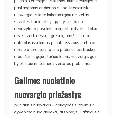
psichinis energijos trūkumas, kuris nesusijęs su
pastangomis ar dienos rutina. Mediciniškai
nuovargio trukmė laikoma ilgiau nei kelias
savaites trunkantis jėgų stygius, kurio
nepavyksta pašalinti miegant ar ilsintis. Tokiu
atveju verta ieškoti gilesnių priežasčių, nes
natūralus išsekimas po intensyvaus darbo ar
streso paprastai praeina padarius pertrauką
arba išsimiegojus, tačiau lėtinis nuovargis gali
byloti apie rimtesnes sveikatos problemas.
Galimos nuolatinio
nuovargio priežastys
Nuolatinis nuovargis – daugybės sutrikimų ir
gyvenimo būdo aspektų atspindys. Dažniausiai