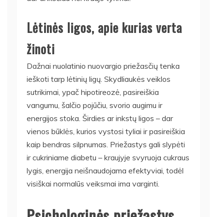
Lėtinės ligos, apie kurias verta
žinoti
Dažnai nuolatinio nuovargio priežasčių tenka
ieškoti tarp lėtinių ligų. Skydliaukės veiklos
sutrikimai, ypač hipotireozė, pasireiškia
vangumu, šalčio pojūčiu, svorio augimu ir
energijos stoka. Širdies ar inkstų ligos – dar
vienos būklės, kurios vystosi tyliai ir pasireiškia
kaip bendras silpnumas. Priežastys gali slypėti
ir cukriniame diabetu – kraujyje svyruoja cukraus
lygis, energija neišnaudojama efektyviai, todėl
visiškai normalūs veiksmai ima varginti.
Psichologinės priežastys