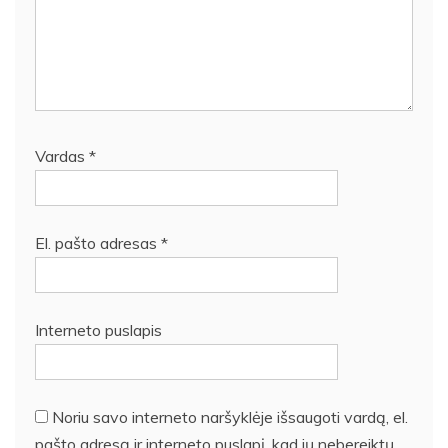
Vardas
*
El. pašto adresas
*
Interneto puslapis
Noriu savo interneto naršyklėje išsaugoti vardą, el.
pašto adresą ir interneto puslapį, kad jų nebereiktų