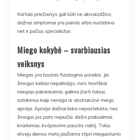
Kartais priežastys gali būti ne akivaizdžios;
dažnai simptomai yra painūs arba nustebina
net ir pačius specialistus.
Miego kokybė – svarbiausias
veiksnys
Miegas yra bazinis fiziologinis poreikis. Jei
žmogus keliasi nepailsėjęs, nors teoriškai
miegojo pakankamai, galima įtarti tokius
sutrikimus kaip nemiga ar obstrukcinė miego
apnėja. Apnėja dažnai lieka nepastebėta, nes
žmogus jos pats nejaučia: dažni prabudimai,
knarkimas, kvėpavimo pauzės naktį. Tokiu
atveju dienos metu jaučiama stipri mieguistumo