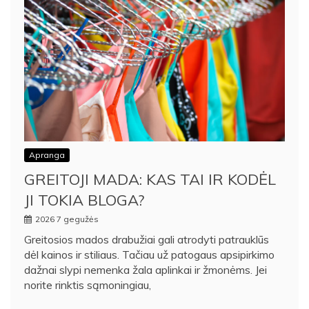
Apranga
GREITOJI MADA: KAS TAI IR KODĖL
JI TOKIA BLOGA?
2026 7 gegužės
Greitosios mados drabužiai gali atrodyti patrauklūs
dėl kainos ir stiliaus. Tačiau už patogaus apsipirkimo
dažnai slypi nemenka žala aplinkai ir žmonėms. Jei
norite rinktis sąmoningiau,