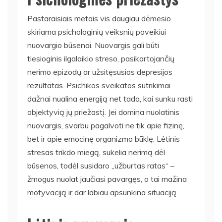
Pastaraisiais metais vis daugiau dėmesio
skiriama psichologinių veiksnių poveikiui
nuovargio būsenai. Nuovargis gali būti
tiesioginis ilgalaikio streso, pasikartojančių
nerimo epizodų ar užsitęsusios depresijos
rezultatas. Psichikos sveikatos sutrikimai
dažnai nualina energiją net tada, kai sunku rasti
objektyvią jų priežastį. Jei domina nuolatinis
nuovargis, svarbu pagalvoti ne tik apie fizinę,
bet ir apie emocinę organizmo būklę. Lėtinis
stresas trikdo miegą, sukelia nerimą dėl
būsenos, todėl susidaro „užburtas ratas“ –
žmogus nuolat jaučiasi pavargęs, o tai mažina
motyvaciją ir dar labiau apsunkina situaciją.