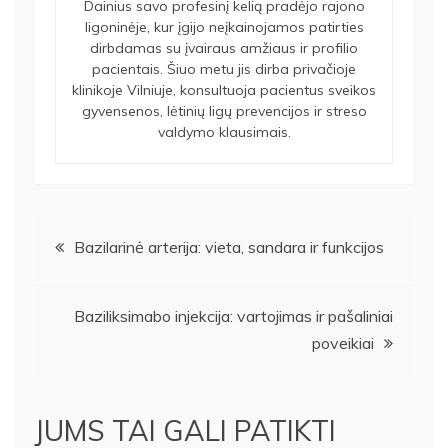
Dainius savo profesinį kelią pradėjo rajono
ligoninėje, kur įgijo neįkainojamos patirties
dirbdamas su įvairaus amžiaus ir profilio
pacientais. Šiuo metu jis dirba privačioje
klinikoje Vilniuje, konsultuoja pacientus sveikos
gyvensenos, lėtinių ligų prevencijos ir streso
valdymo klausimais.
Navigacija
Bazilarinė arterija: vieta, sandara ir funkcijos
tarp
Baziliksimabo injekcija: vartojimas ir pašaliniai
įrašų
poveikiai
JUMS TAI GALI PATIKTI