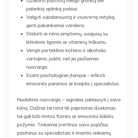
Užtikrinti pastovų miego grafiką bei
palankią aplinką poilsiui.
Valgyti subalansuotą ir visavertę mitybą,
gerti pakankamai vandens.
Stebėti ar nėra simptomų, susijusių su
lėtinėmis ligomis ar vitaminų trūkumu.
Vengti perteklinio kofeino ir alkoholio
vartojimo; judėti, net jei jaučiamas
nuovargis.
Esant psichologinei įtampai – ieškoti
emocinės paramos ar kreiptis į specialistus.
Nuolatinis nuovargis – signalas įsiklausyti į savo
kūną. Dažnai tai nėra tik paprastas išsekimas:
tai gali būti rimtos fizinės ar emocinės būklės
požymis. Tinkamai įvertinus savo pojūčius,
pasitarus su specialistais ir imantis reikiamų