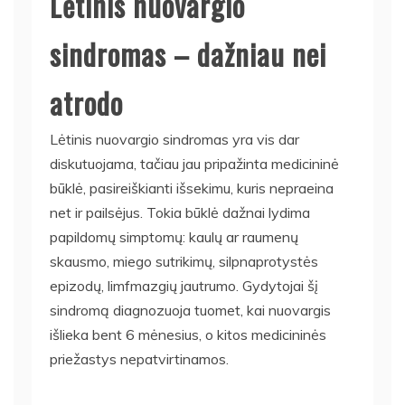
Lėtinis nuovargio
sindromas – dažniau nei
atrodo
Lėtinis nuovargio sindromas yra vis dar
diskutuojama, tačiau jau pripažinta medicininė
būklė, pasireiškianti išsekimu, kuris nepraeina
net ir pailsėjus. Tokia būklė dažnai lydima
papildomų simptomų: kaulų ar raumenų
skausmo, miego sutrikimų, silpnaprotystės
epizodų, limfmazgių jautrumo. Gydytojai šį
sindromą diagnozuoja tuomet, kai nuovargis
išlieka bent 6 mėnesius, o kitos medicininės
priežastys nepatvirtinamos.