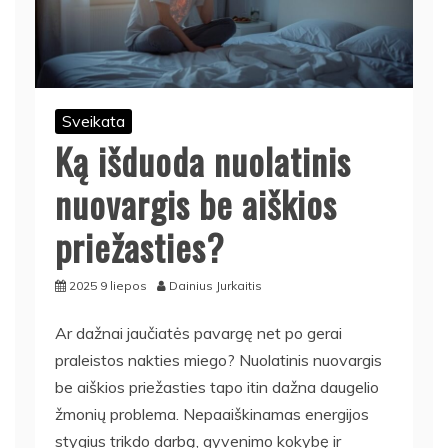
Sveikata
Ką išduoda nuolatinis
nuovargis be aiškios
priežasties?
2025 9 liepos
Dainius Jurkaitis
Ar dažnai jaučiatės pavargę net po gerai
praleistos nakties miego? Nuolatinis nuovargis
be aiškios priežasties tapo itin dažna daugelio
žmonių problema. Nepaaiškinamas energijos
stygius trikdo darbą, gyvenimo kokybę ir