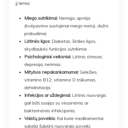
jį lemia:
Miego sutrikimai:
Nemiga, apnėja
(kvėpavimo sustojimai miego metu), dažni
prabudimai.
Lėtinės ligos:
Diabetas, širdies ligos,
skydliaukės funkcijos sutrikimai.
Psichologiniai veiksniai:
Lėtinis stresas,
depresija, nerimas.
Mitybos nepakankamumai:
Geležies,
vitamino B12, vitamino D trūkumas,
dehidratacija.
Infekcijos ar uždegimai:
Lėtinis nuovargis
gali būti susijęs su virusinėmis ar
bakterinėmis infekcijomis.
Vaistų poveikis:
Kai kurie medikamentai
sukelia šalutinį nuovargio poveikį.