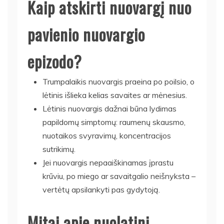
Kaip atskirti nuovargį nuo
pavienio nuovargio
epizodo?
Trumpalaikis nuovargis praeina po poilsio, o
lėtinis išlieka kelias savaites ar mėnesius.
Lėtinis nuovargis dažnai būna lydimas
papildomų simptomų: raumenų skausmo,
nuotaikos svyravimų, koncentracijos
sutrikimų.
Jei nuovargis nepaaiškinamas įprastu
krūviu, po miego ar savaitgalio neišnyksta –
vertėtų apsilankyti pas gydytoją.
Mitai apie nuolatinį