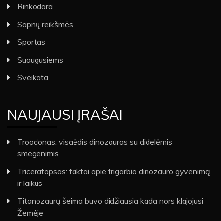
Rinkodara
Sapnų reikšmės
Sportas
Suaugusiems
Sveikata
NAUJAUSI ĮRAŠAI
Troodonas: visaėdis dinozauras su didelėmis
smegenimis
Triceratopsas: faktai apie trigarbio dinozauro gyvenimą
ir laikus
Titanozaurų šeima buvo didžiausia kada nors klajojusi
Žemėje