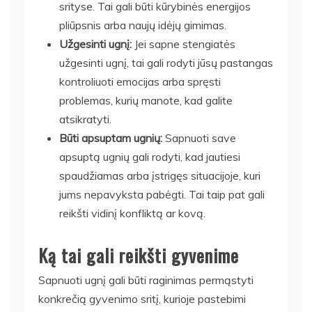
srityse. Tai gali būti kūrybinės energijos
pliūpsnis arba naujų idėjų gimimas.
Užgesinti ugnį:
Jei sapne stengiatės
užgesinti ugnį, tai gali rodyti jūsų pastangas
kontroliuoti emocijas arba spręsti
problemas, kurių manote, kad galite
atsikratyti.
Būti apsuptam ugnių:
Sapnuoti save
apsuptą ugnių gali rodyti, kad jautiesi
spaudžiamas arba įstrigęs situacijoje, kuri
jums nepavyksta pabėgti. Tai taip pat gali
reikšti vidinį konfliktą ar kovą.
Ką tai gali reikšti gyvenime
Sapnuoti ugnį gali būti raginimas permąstyti
konkrečią gyvenimo sritį, kurioje pastebimi