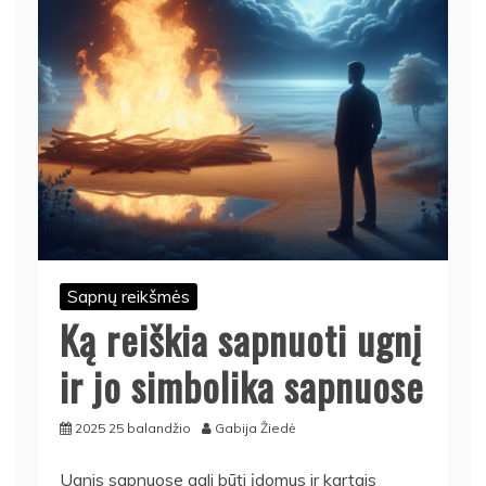
Sapnų reikšmės
Ką reiškia sapnuoti ugnį
ir jo simbolika sapnuose
2025 25 balandžio
Gabija Žiedė
Ugnis sapnuose gali būti įdomus ir kartais