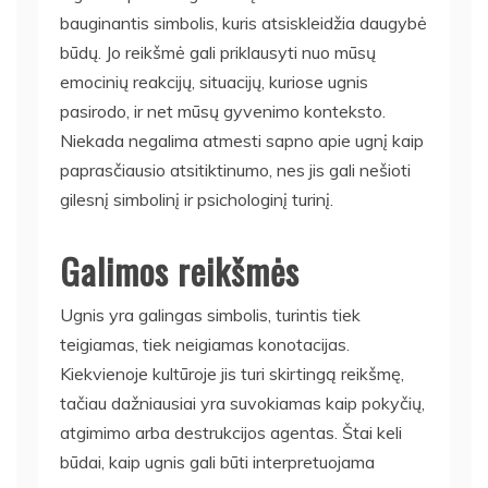
bauginantis simbolis, kuris atsiskleidžia daugybė
būdų. Jo reikšmė gali priklausyti nuo mūsų
emocinių reakcijų, situacijų, kuriose ugnis
pasirodo, ir net mūsų gyvenimo konteksto.
Niekada negalima atmesti sapno apie ugnį kaip
paprasčiausio atsitiktinumo, nes jis gali nešioti
gilesnį simbolinį ir psichologinį turinį.
Galimos reikšmės
Ugnis yra galingas simbolis, turintis tiek
teigiamas, tiek neigiamas konotacijas.
Kiekvienoje kultūroje jis turi skirtingą reikšmę,
tačiau dažniausiai yra suvokiamas kaip pokyčių,
atgimimo arba destrukcijos agentas. Štai keli
būdai, kaip ugnis gali būti interpretuojama