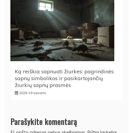
Ką reiškia sapnuoti žiurkes: pagrindinės
sapnų simbolikos ir pasikartojančių
žiurkių sapnų prasmės
2026 19 vasario
Parašykite komentarą
El. pašto adresas nebus skelbiamas.
Būtini laukeliai