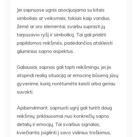
Jei sapnuose ugnis asocijuojama su kitais
simboliais ar veiksmais, tokiais kaip vanduo,
žemė ar oro elementai, svarbu suprasti jų
tarpusavio ryšį ir simboliką. Tai gali pridėti
papildomos reikšmės, padedančios atskleisti
giluminius sapno aspektus.
Galiausiai, sapnas gali tapti reikšmingu, jei jis
atspindi realią situaciją ar emocinę būseną jūsų
gyvenime, kurią norėtumėte keisti arba geriau
suvokti.
Apibendrinant, sapnuoti ugnį gali turėti daug
reikšmių, priklausomai nuo konkrečių sapno
detalių ir emocijų. Tai svarbus signalas,
kviečiantis įsigilinti į savo vidinius troškimus,