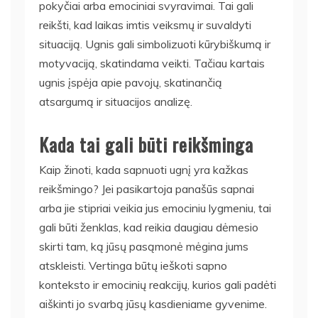
pokyčiai arba emociniai svyravimai. Tai gali
reikšti, kad laikas imtis veiksmų ir suvaldyti
situaciją. Ugnis gali simbolizuoti kūrybiškumą ir
motyvaciją, skatindama veikti. Tačiau kartais
ugnis įspėja apie pavojų, skatinančią
atsargumą ir situacijos analizę.
Kada tai gali būti reikšminga
Kaip žinoti, kada sapnuoti ugnį yra kažkas
reikšmingo? Jei pasikartoja panašūs sapnai
arba jie stipriai veikia jus emociniu lygmeniu, tai
gali būti ženklas, kad reikia daugiau dėmesio
skirti tam, ką jūsų pasąmonė mėgina jums
atskleisti. Vertinga būtų ieškoti sapno
konteksto ir emocinių reakcijų, kurios gali padėti
aiškinti jo svarbą jūsų kasdieniame gyvenime.