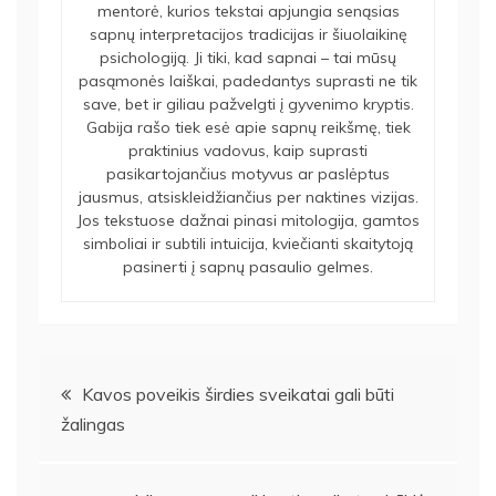
mentorė, kurios tekstai apjungia senąsias
sapnų interpretacijos tradicijas ir šiuolaikinę
psichologiją. Ji tiki, kad sapnai – tai mūsų
pasąmonės laiškai, padedantys suprasti ne tik
save, bet ir giliau pažvelgti į gyvenimo kryptis.
Gabija rašo tiek esė apie sapnų reikšmę, tiek
praktinius vadovus, kaip suprasti
pasikartojančius motyvus ar paslėptus
jausmus, atsiskleidžiančius per naktines vizijas.
Jos tekstuose dažnai pinasi mitologija, gamtos
simboliai ir subtili intuicija, kviečianti skaitytoją
pasinerti į sapnų pasaulio gelmes.
Navigacija
Kavos poveikis širdies sveikatai gali būti
žalingas
tarp