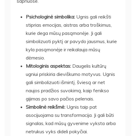
sapnuose.
Psichologinė simbolika:
Ugnis gali reikšti
stiprias emocijas, aistras arba troškimus,
kurie dega mūsų pasąmonėje. Ji gali
simbolizuoti pyktį ar pavydo jausmus, kurie
kyla pasąmonėje ir reikalauja mūsų
dėmesio.
Mitologinis aspektas:
Daugelis kultūrų
ugniui priskiria dieviškumo motyvus. Ugnis
gali simbolizuoti išmintį, šviesą ar net
naujos pradžios suvokimą, kaip fenikso
gijimas po savo pačios pelenais.
Simbolinė reikšmė:
Ugnis taip pat
asocijuojama su transformacija. Ji gali būti
signalas, kad mūsų gyvenime vyksta arba
netrukus vyks dideli pokyčiai.