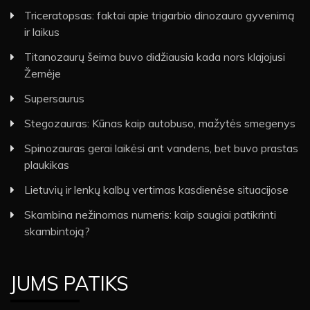
Triceratopsas: faktai apie trigarbio dinozauro gyvenimą
ir laikus
Titanozaurų šeima buvo didžiausia kada nors klajojusi
Žemėje
Supersaurus
Stegozauras: Kūnas kaip autobuso, mažytės smegenys
Spinozauras gerai laikėsi ant vandens, bet buvo prastas
plaukikas
Lietuvių ir lenkų kalbų vertimas kasdienėse situacijose
Skambina nežinomas numeris: kaip saugiai patikrinti
skambintoją?
JUMS PATIKS