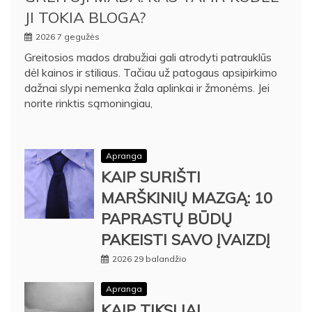
JI TOKIA BLOGA?
2026 7 gegužės
Greitosios mados drabužiai gali atrodyti patrauklūs
dėl kainos ir stiliaus. Tačiau už patogaus apsipirkimo
dažnai slypi nemenka žala aplinkai ir žmonėms. Jei
norite rinktis sąmoningiau,
Apranga
KAIP SURIŠTI
MARŠKINIŲ MAZGĄ: 10
PAPRASTŲ BŪDŲ
PAKEISTI SAVO ĮVAIZDĮ
2026 29 balandžio
Apranga
KAIP TIKSLIAI