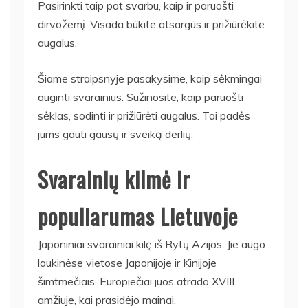
Pasirinkti taip pat svarbu, kaip ir paruošti
dirvožemį. Visada būkite atsargūs ir prižiūrėkite
augalus.
Šiame straipsnyje pasakysime, kaip sėkmingai
auginti svarainius. Sužinosite, kaip paruošti
sėklas, sodinti ir prižiūrėti augalus. Tai padės
jums gauti gausų ir sveiką derlių.
Svarainių kilmė ir
populiarumas Lietuvoje
Japoniniai svarainiai kilę iš Rytų Azijos. Jie augo
laukinėse vietose Japonijoje ir Kinijoje
šimtmečiais. Europiečiai juos atrado XVIII
amžiuje, kai prasidėjo mainai.