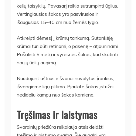
kelių taisyklių. Pavasarį reikia sutrumpinti ūglius.
Vertingiausios šakos yra pasvirusios ir
išaugusios 15–40 cm nuo žemės lygio.
Atkreipti dėmesį į krūmų tankumą. Sutankėję
krūmai turi būti retinami, o pasenę – atjauninami.
Pašalinti 5 metų ir vyresnes šakas, kad skatinti
naujų ūglių augimą.
Naudojant aštrius ir švariai nuvalytus įrankius,
išvengiame ligų plitimo. Pjaukite šakas įstrižai,
nedideliu kampu nuo šakos kamieno.
Tręšimas ir laistymas
Svarainių priežiūra reikalauja atsiskleidžti
tręšimo ir laistymo svarbą. Šie augalai yra