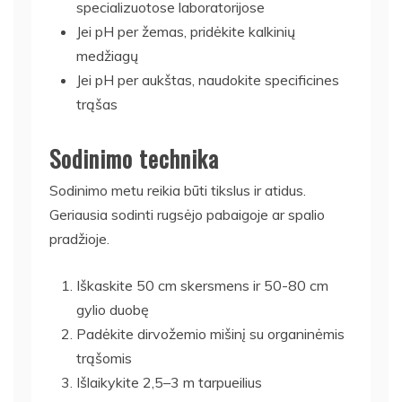
specializuotose laboratorijose
Jei pH per žemas, pridėkite kalkinių
medžiagų
Jei pH per aukštas, naudokite specificines
trąšas
Sodinimo technika
Sodinimo metu reikia būti tikslus ir atidus.
Geriausia sodinti rugsėjo pabaigoje ar spalio
pradžioje.
Iškaskite 50 cm skersmens ir 50-80 cm
gylio duobę
Padėkite dirvožemio mišinį su organinėmis
trąšomis
Išlaikykite 2,5–3 m tarpueilius