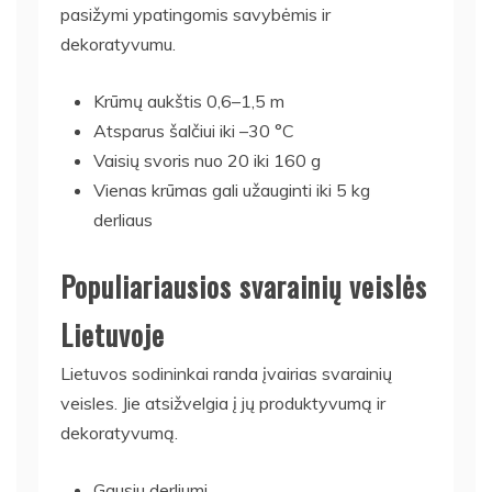
pasižymi ypatingomis savybėmis ir
dekoratyvumu.
Krūmų aukštis 0,6–1,5 m
Atsparus šalčiui iki –30 °C
Vaisių svoris nuo 20 iki 160 g
Vienas krūmas gali užauginti iki 5 kg
derliaus
Populiariausios svarainių veislės
Lietuvoje
Lietuvos sodininkai randa įvairias svarainių
veisles. Jie atsižvelgia į jų produktyvumą ir
dekoratyvumą.
Gausiu derliumi