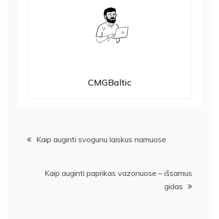
CMGBaltic
Navigacija
Kaip auginti svogunu laiskus namuose
tarp
Kaip auginti paprikas vazonuose – išsamus
įrašų
gidas