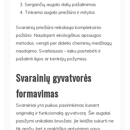
Sergančių augalo dalių pašalinimas
Tinkama augalo priežiūra ir mityba
Svarainių priežiūra reikalauja kompleksinio
požiūrio. Naudojant ekologiškus apsaugos
metodus, vengti per didelio cheminių medžiagų
naudojimo. Svarbiausia – laiku pastebėti ir
pašalinti ligos ar kenkėjų požymius.
Svarainių gyvatvorės
formavimas
Svarainiai yra puikus pasirinkimas kuriant
originalią ir funkcionalią gyvatvorę. Šie augalai
pasižymi unikaliais bruožais. Jie leidžia sukurti ne
tik gražų, bet ir praktišką aptvėrimą savo