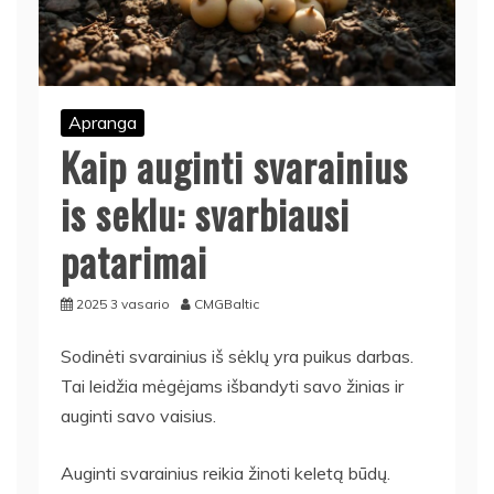
Apranga
Kaip auginti svarainius
is seklu: svarbiausi
patarimai
2025 3 vasario
CMGBaltic
Sodinėti svarainius iš sėklų yra puikus darbas.
Tai leidžia mėgėjams išbandyti savo žinias ir
auginti savo vaisius.
Auginti svarainius reikia žinoti keletą būdų.