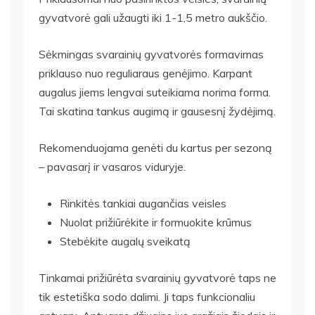
gyvatvorė gali užaugti iki 1-1,5 metro aukščio.
Sėkmingas svarainių gyvatvorės formavimas
priklauso nuo reguliaraus genėjimo. Karpant
augalus jiems lengvai suteikiama norima forma.
Tai skatina tankus augimą ir gausesnį žydėjimą.
Rekomenduojama genėti du kartus per sezoną
– pavasarį ir vasaros viduryje.
Rinkitės tankiai augančias veisles
Nuolat prižiūrėkite ir formuokite krūmus
Stebėkite augalų sveikatą
Tinkamai prižiūrėta svarainių gyvatvorė taps ne
tik estetiška sodo dalimi. Ji taps funkcionaliu