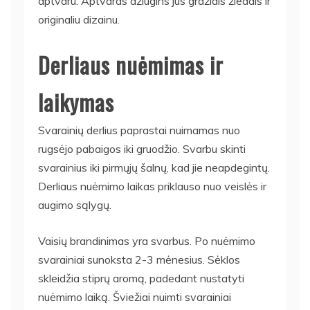
aptvaru. Aptvaras džiugins jus gražiais žiedais ir
originaliu dizainu.
Derliaus nuėmimas ir
laikymas
Svarainių derlius paprastai nuimamas nuo
rugsėjo pabaigos iki gruodžio. Svarbu skinti
svarainius iki pirmųjų šalnų, kad jie neapdegintų.
Derliaus nuėmimo laikas priklauso nuo veislės ir
augimo sąlygų.
Vaisių brandinimas yra svarbus. Po nuėmimo
svarainiai sunoksta 2-3 mėnesius. Sėklos
skleidžia stiprų aromą, padedant nustatyti
nuėmimo laiką. Šviežiai nuimti svarainiai