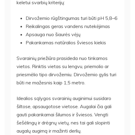
keletui svarbių kriterijų:
Dirvožemio rūgštingumas turi būti pH 5,8–6
Reikalingas geras vandens nutekėjimas
Apsauga nuo šiaurės vėjų
Pakankamas natūralios šviesos kiekis
Svarainių priežiūra prasideda nuo tinkamos
vietos. Rinktis vietas su lengvu, priemolio ar
priesmėlio tipo dirvožemiu. Dirvožemio gylis turi
būti ne mažesnis kaip 1,5 metro.
Idealios sąlygos svarainių auginimui susidaro
šiltose, apsaugotose vietose. Augalai čia gali
gauti pakankamai šilumos ir šviesos. Vengti
šešėlingų ir drėgnų vietų, nes tai gali slopinti
augalų augimą ir mažinti derlių.