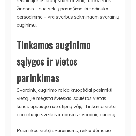
reikalaujantis kruopštumo ir žinių. Kiekvienas
žingsnis – nuo sėklų paruošimo iki sodinuko
persodinimo – yra svarbus sėkmingam svarainių
auginimui.
Tinkamos auginimo
sąlygos ir vietos
parinkimas
Svarainių auginimo reikia kruopščiai pasirinkti
vietą. Jie mėgsta šviesias, saulėtas vietas,
kurios apsaugo nuo stiprių vėjų. Tinkama vieta
garantuoja sveikus ir gausius svarainių augimą.
Pasirinkus vietą svarainiams, reikia dėmesio