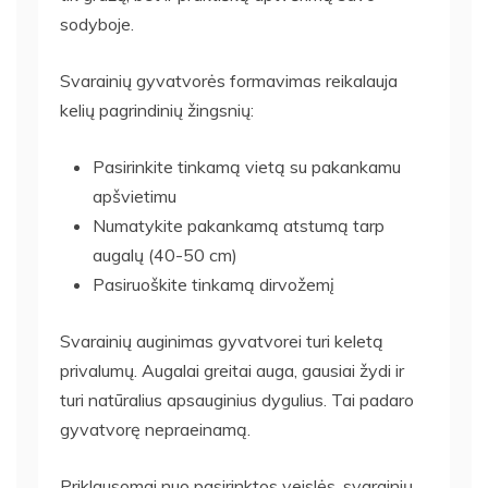
sodyboje.
Svarainių gyvatvorės formavimas reikalauja
kelių pagrindinių žingsnių:
Pasirinkite tinkamą vietą su pakankamu
apšvietimu
Numatykite pakankamą atstumą tarp
augalų (40-50 cm)
Pasiruoškite tinkamą dirvožemį
Svarainių auginimas gyvatvorei turi keletą
privalumų. Augalai greitai auga, gausiai žydi ir
turi natūralius apsauginius dygulius. Tai padaro
gyvatvorę nepraeinamą.
Priklausomai nuo pasirinktos veislės, svarainių