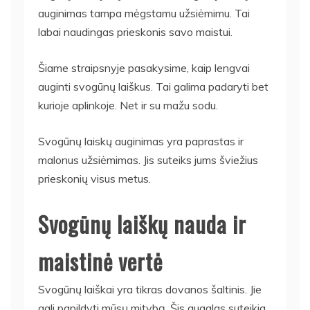
auginimas tampa mėgstamu užsiėmimu. Tai
labai naudingas prieskonis savo maistui.
Šiame straipsnyje pasakysime, kaip lengvai
auginti svogūnų laiškus. Tai galima padaryti bet
kurioje aplinkoje. Net ir su mažu sodu.
Svogūnų laiskų auginimas yra paprastas ir
malonus užsiėmimas. Jis suteiks jums šviežius
prieskonių visus metus.
Svogūnų laiškų nauda ir
maistinė vertė
Svogūnų laiškai yra tikras dovanos šaltinis. Jie
gali papildyti mūsų mitybą. Šis augalas suteikia