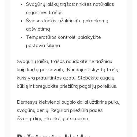
Svogūnų laiškų trąšos: rinkitės natūralias
organines trąšas
Šviesos kiekis: užtikrinkite pakankamą
apšvietimą
Temperatūros kontrolė: palaikykite
pastovią šilumą
Svogūnų laiškų trąšos naudokite ne dažniau
kaip kartą per savaitę. Naudojant skystą trąšą,
kuris yra praturtintas azotu. Stebėkite augalų
būklę ir koreguokite priežiūrą pagal jų poreikius.
Dėmesys kiekvienai augalo daliai užtikrins puikų
svogūnų derlių. Reguliari priežiūra padės
išvengti ligų ir kenkėjų atsiradimo.