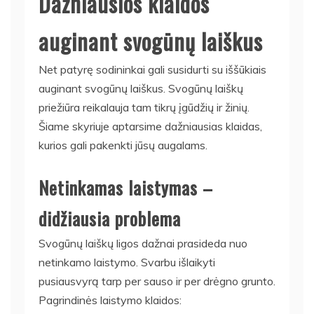
Dažniausios klaidos
auginant svogūnų laiškus
Net patyrę sodininkai gali susidurti su iššūkiais
auginant svogūnų laiškus. Svogūnų laiškų
priežiūra reikalauja tam tikrų įgūdžių ir žinių.
Šiame skyriuje aptarsime dažniausias klaidas,
kurios gali pakenkti jūsų augalams.
Netinkamas laistymas –
didžiausia problema
Svogūnų laiškų ligos dažnai prasideda nuo
netinkamo laistymo. Svarbu išlaikyti
pusiausvyrą tarp per sauso ir per drėgno grunto.
Pagrindinės laistymo klaidos: