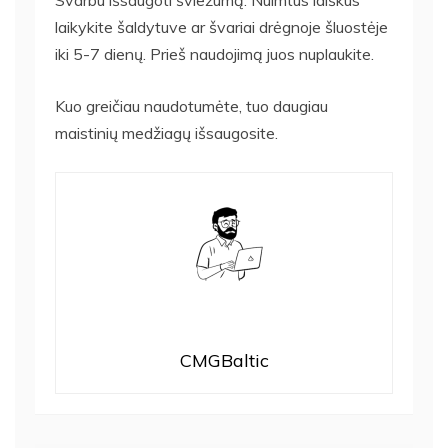
Svarbu išsaugoti šviežumą. Nuimtus laiškus
laikykite šaldytuve ar švariai drėgnoje šluostėje
iki 5-7 dienų. Prieš naudojimą juos nuplaukite.
Kuo greičiau naudotumėte, tuo daugiau
maistinių medžiagų išsaugosite.
CMGBaltic