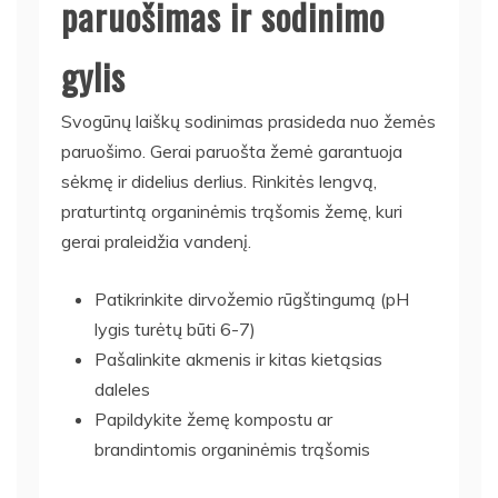
paruošimas ir sodinimo
gylis
Svogūnų laiškų sodinimas prasideda nuo žemės
paruošimo. Gerai paruošta žemė garantuoja
sėkmę ir didelius derlius. Rinkitės lengvą,
praturtintą organinėmis trąšomis žemę, kuri
gerai praleidžia vandenį.
Patikrinkite dirvožemio rūgštingumą (pH
lygis turėtų būti 6-7)
Pašalinkite akmenis ir kitas kietąsias
daleles
Papildykite žemę kompostu ar
brandintomis organinėmis trąšomis