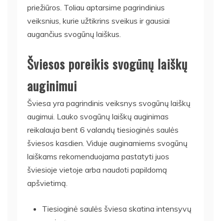
priežiūros. Toliau aptarsime pagrindinius
veiksnius, kurie užtikrins sveikus ir gausiai
augančius svogūnų laiškus.
Šviesos poreikis svogūnų laiškų
auginimui
Šviesa yra pagrindinis veiksnys svogūnų laiškų
augimui. Lauko svogūnų laiškų auginimas
reikalauja bent 6 valandų tiesioginės saulės
šviesos kasdien. Viduje auginamiems svogūnų
laiškams rekomenduojama pastatyti juos
šviesioje vietoje arba naudoti papildomą
apšvietimą.
Tiesioginė saulės šviesa skatina intensyvų