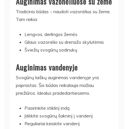
Auginimas vazonėliuose su žeme
Tradicinis būdas – naudoti vazonėlius su žeme.
Tam reikia:
Lengvos, derlingos žemės
Gilaus vazonėlio su drenažo skylutėmis
Šviežių svogūnų sodinukų
Auginimas vandenyje
Svogūnų laiškų auginimas vandenyje yra
paprastas. Šis būdas reikalauja mažiau
priežiūros. Idealus pradedantiesiems.
Pasirinkite stiklinį indą
Įdėkite svogūnų šakninį į vandenį
Reguliariai keiskite vandenį