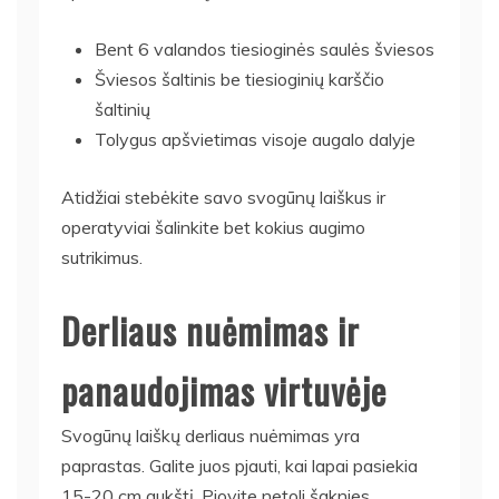
Bent 6 valandos tiesioginės saulės šviesos
Šviesos šaltinis be tiesioginių karščio
šaltinių
Tolygus apšvietimas visoje augalo dalyje
Atidžiai stebėkite savo svogūnų laiškus ir
operatyviai šalinkite bet kokius augimo
sutrikimus.
Derliaus nuėmimas ir
panaudojimas virtuvėje
Svogūnų laiškų derliaus nuėmimas yra
paprastas. Galite juos pjauti, kai lapai pasiekia
15-20 cm aukštį. Pjovite netoli šaknies,