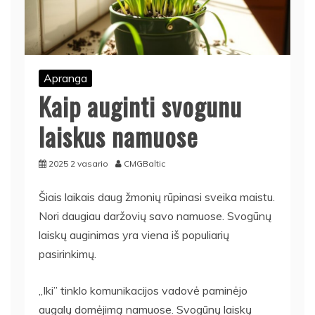
Apranga
Kaip auginti svogunu
laiskus namuose
2025 2 vasario
CMGBaltic
Šiais laikais daug žmonių rūpinasi sveika maistu.
Nori daugiau daržovių savo namuose. Svogūnų
laiskų auginimas yra viena iš populiarių
pasirinkimų.
„Iki” tinklo komunikacijos vadovė paminėjo
augalų domėjimą namuose. Svogūnų laiskų