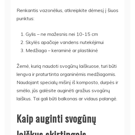
Renkantis vazonėlius, atkreipkite dėmesį į šiuos
punktus:
Gylis – ne mažesnis nei 10-15 cm
Skylės apačioje vandens nutekėjimui
Medžiaga – keraminė ar plastikinė
Žemė, kurią naudoti svogūnų laiškuose, turi būti
lengva ir praturtinta organinėmis medžiagomis.
Naudojant specialų mišinį iš komposto, durpės ir
smėlio, jūs galėsite auginėti gražius svogūnų
laiškus. Tai gali būti balkonas ar vidaus palangė.
Kaip auginti svogūnų
laiškus skirtingais