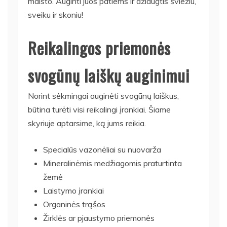
maisto. Auginti juos patiems ir džiaugtis šviežiu,
sveiku ir skoniu!
Reikalingos priemonės
svogūnų laiškų auginimui
Norint sėkmingai auginėti svogūnų laiškus,
būtina turėti visi reikalingi įrankiai. Šiame
skyriuje aptarsime, ką jums reikia.
Specialūs vazonėliai su nuovarža
Mineralinėmis medžiagomis praturtinta
žemė
Laistymo įrankiai
Organinės trąšos
Žirklės ar pjaustymo priemonės