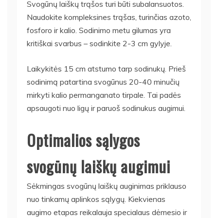
Svogūnų laiškų trąšos turi būti subalansuotos.
Naudokite kompleksines trąšas, turinčias azoto,
fosforo ir kalio. Sodinimo metu gilumas yra
kritiškai svarbus – sodinkite 2-3 cm gylyje.
Laikykitės 15 cm atstumo tarp sodinukų. Prieš
sodinimą patartina svogūnus 20-40 minučių
mirkyti kalio permanganato tirpale. Tai padės
apsaugoti nuo ligų ir paruoš sodinukus augimui.
Optimalios sąlygos
svogūnų laiškų augimui
Sėkmingas svogūnų laiškų auginimas priklauso
nuo tinkamų aplinkos sąlygų. Kiekvienas
augimo etapas reikalauja specialaus dėmesio ir