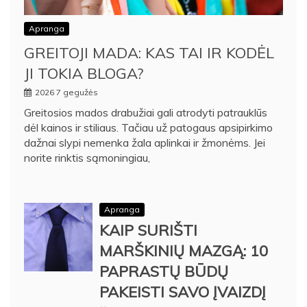
Apranga
GREITOJI MADA: KAS TAI IR KODĖL
JI TOKIA BLOGA?
2026 7 gegužės
Greitosios mados drabužiai gali atrodyti patrauklūs
dėl kainos ir stiliaus. Tačiau už patogaus apsipirkimo
dažnai slypi nemenka žala aplinkai ir žmonėms. Jei
norite rinktis sąmoningiau,
Apranga
KAIP SURIŠTI
MARŠKINIŲ MAZGĄ: 10
PAPRASTŲ BŪDŲ
PAKEISTI SAVO ĮVAIZDĮ