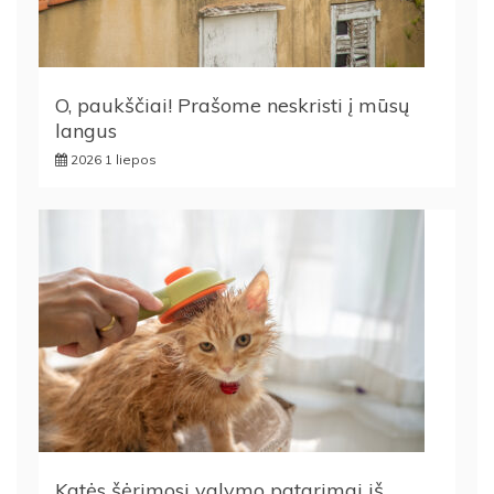
O, paukščiai! Prašome neskristi į mūsų
langus
2026 1 liepos
Katės šėrimosi valymo patarimai iš