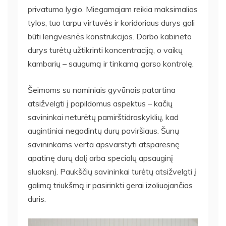
privatumo lygio. Miegamajam reikia maksimalios
tylos, tuo tarpu virtuvės ir koridoriaus durys gali
būti lengvesnės konstrukcijos. Darbo kabineto
durys turėtų užtikrinti koncentraciją, o vaikų
kambarių – saugumą ir tinkamą garso kontrolę.
Šeimoms su naminiais gyvūnais patartina
atsižvelgti į papildomus aspektus – kačių
savininkai neturėtų pamirštidraskyklių, kad
augintiniai negadintų durų paviršiaus. Šunų
savininkams verta apsvarstyti atsparesnę
apatinę durų dalį arba specialų apsauginį
sluoksnį. Paukščių savininkai turėtų atsižvelgti į
galimą triukšmą ir pasirinkti gerai izoliuojančias
duris.