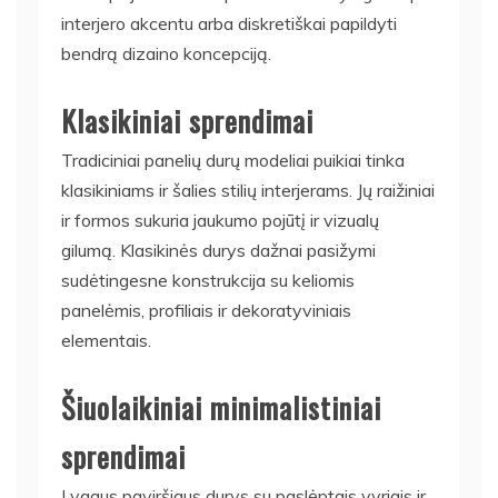
interjero akcentu arba diskretiškai papildyti
bendrą dizaino koncepciją.
Klasikiniai sprendimai
Tradiciniai panelių durų modeliai puikiai tinka
klasikiniams ir šalies stilių interjerams. Jų raižiniai
ir formos sukuria jaukumo pojūtį ir vizualų
gilumą. Klasikinės durys dažnai pasižymi
sudėtingesne konstrukcija su keliomis
panelėmis, profiliais ir dekoratyviniais
elementais.
Šiuolaikiniai minimalistiniai
sprendimai
Lygaus paviršiaus durys su paslėptais vyriais ir