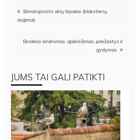
Navigacija
Bimatoprosto akių tirpalas (blakstienų
augimui)
tarp
įrašų
Binderio sindromas: apibrėžimas, priežastys ir
gydymas
JUMS TAI GALI PATIKTI