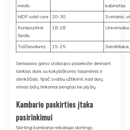
medis
kabinetas
MDF solid core
20-30
Svetainė, v
Kompozitinė
18-28
Universalus
šerdis
Tuščiavidurės
15-25
Sandėliukai, 
Geriausios garso izoliacijos pasieksite derinant
tankias duris su kokybiškomis tarpinėmis ir
slenkščiais. Ypač svarbu užtikrinti, kad durų
rėmas būtų tinkamai įrengtas be plyšių.
Kambario paskirties įtaka
pasirinkimui
Skirtingi kambariai reikalauja skirtingo