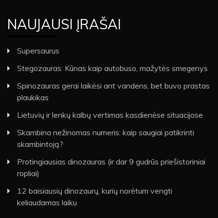
NAUJAUSI ĮRAŠAI
Supersaurus
Stegozauras: Kūnas kaip autobuso, mažytės smegenys
Spinozauras gerai laikėsi ant vandens, bet buvo prastas
plaukikas
Lietuvių ir lenkų kalbų vertimas kasdienėse situacijose
Skambina nežinomas numeris: kaip saugiai patikrinti
skambintoją?
Protingiausias dinozauras (ir dar 9 gudrūs priešistoriniai
ropliai)
12 baisiausių dinozaurų, kurių norėtum vengti
keliaudamas laiku