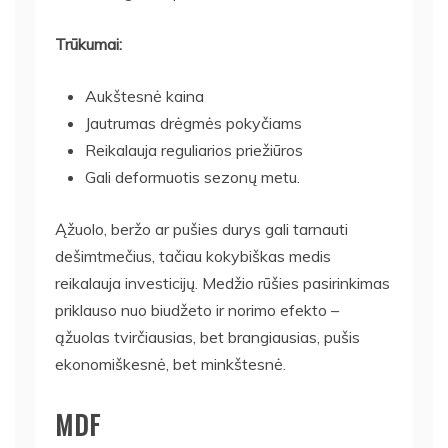
Trūkumai:
Aukštesnė kaina
Jautrumas drėgmės pokyčiams
Reikalauja reguliarios priežiūros
Gali deformuotis sezonų metu.
Ąžuolo, beržo ar pušies durys gali tarnauti
dešimtmečius, tačiau kokybiškas medis
reikalauja investicijų. Medžio rūšies pasirinkimas
priklauso nuo biudžeto ir norimo efekto –
ąžuolas tvirčiausias, bet brangiausias, pušis
ekonomiškesnė, bet minkštesnė.
MDF