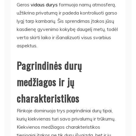
Geros
vidaus durys
formuoja namų atmosferą,
užtikrina privatumą ir padeda kontroliuoti garso
lygį tarp kambarių. Šis sprendimas įtakos jūsų
kasdienę gyvenimo kokybę daugelį metų, todėl
verta skirti laiko ir išanalizuoti visus svarbius
aspektus.
Pagrindinės durų
medžiagos ir jų
charakteristikos
Rinkoje dominuoja trys pagrindiniai durų tipai,
kurių kiekvienas turi savo privalumų ir trūkumų.
Kiekvienos medžiagos charakteristikos
tiesiogiai įtakos ne tik durų išvaizdą, bet ir jų