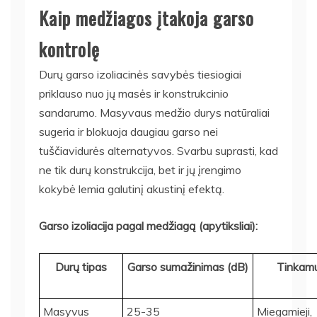
Kaip medžiagos įtakoja garso
kontrolę
Durų garso izoliacinės savybės tiesiogiai
priklauso nuo jų masės ir konstrukcinio
sandarumo. Masyvaus medžio durys natūraliai
sugeria ir blokuoja daugiau garso nei
tuščiavidurės alternatyvos. Svarbu suprasti, kad
ne tik durų konstrukcija, bet ir jų įrengimo
kokybė lemia galutinį akustinį efektą.
Garso izoliacija pagal medžiagą (apytiksliai):
Durų tipas
Garso sumažinimas (dB)
Tinkam
Masyvus
25-35
Miegamieji,