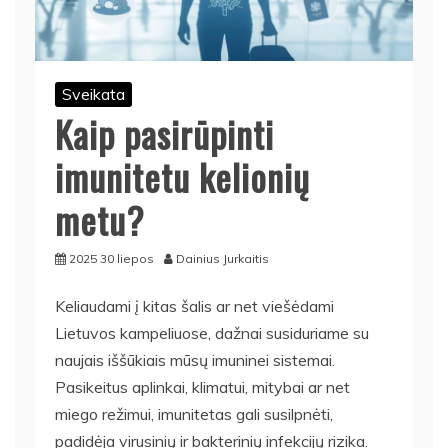
Sveikata
Kaip pasirūpinti
imunitetu kelionių
metu?
2025 30 liepos
Dainius Jurkaitis
Keliaudami į kitas šalis ar net viešėdami
Lietuvos kampeliuose, dažnai susiduriame su
naujais iššūkiais mūsų imuninei sistemai.
Pasikeitus aplinkai, klimatui, mitybai ar net
miego režimui, imunitetas gali susilpnėti,
padidėja virusinių ir bakterinių infekcijų rizika.