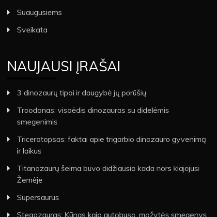
Suaugusiems
Sveikata
NAUJAUSI ĮRAŠAI
3 dinozaurų tipai ir daugybė jų porūšių
Troodonas: visaėdis dinozauras su didelėmis
smegenimis
Triceratopsas: faktai apie trigarbio dinozauro gyvenimą
ir laikus
Titanozaurų šeima buvo didžiausia kada nors klajojusi
Žemėje
Supersaurus
Stegozauras: Kūnas kaip autobuso, mažytės smegenys