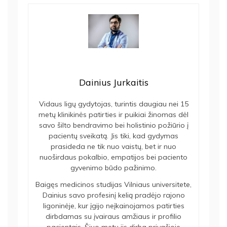
Dainius Jurkaitis
Vidaus ligų gydytojas, turintis daugiau nei 15
metų klinikinės patirties ir puikiai žinomas dėl
savo šilto bendravimo bei holistinio požiūrio į
pacientų sveikatą. Jis tiki, kad gydymas
prasideda ne tik nuo vaistų, bet ir nuo
nuoširdaus pokalbio, empatijos bei paciento
gyvenimo būdo pažinimo.
Baigęs medicinos studijas Vilniaus universitete,
Dainius savo profesinį kelią pradėjo rajono
ligoninėje, kur įgijo neįkainojamos patirties
dirbdamas su įvairaus amžiaus ir profilio
pacientais. Šiuo metu jis dirba privačioje