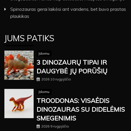
Spinozauras gerai laikėsi ant vandens, bet buvo prastas
plaukikas
JUMS PATIKS
Įdomu
3 DINOZAURŲ TIPAI IR
DAUGYBĖ JŲ PORŪŠIŲ
2026 10 rugpjūčio
Įdomu
TROODONAS: VISAĖDIS
DINOZAURAS SU DIDELĖMIS
SMEGENIMIS
2026 9 rugpjūčio