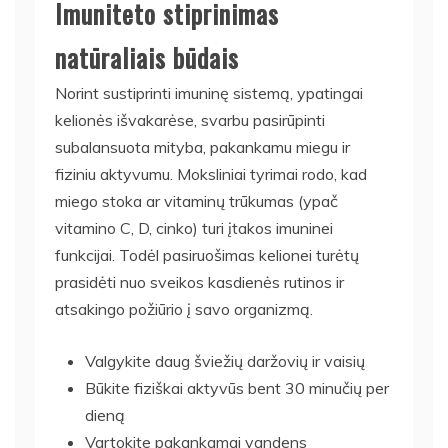
Imuniteto stiprinimas
natūraliais būdais
Norint sustiprinti imuninę sistemą, ypatingai
kelionės išvakarėse, svarbu pasirūpinti
subalansuota mityba, pakankamu miegu ir
fiziniu aktyvumu. Moksliniai tyrimai rodo, kad
miego stoka ar vitaminų trūkumas (ypač
vitamino C, D, cinko) turi įtakos imuninei
funkcijai. Todėl pasiruošimas kelionei turėtų
prasidėti nuo sveikos kasdienės rutinos ir
atsakingo požiūrio į savo organizmą.
Valgykite daug šviežių daržovių ir vaisių
Būkite fiziškai aktyvūs bent 30 minučių per
dieną
Vartokite pakankamai vandens