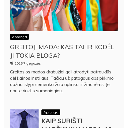
Apranga
GREITOJI MADA: KAS TAI IR KODĖL
JI TOKIA BLOGA?
2026 7 gegužės
Greitosios mados drabužiai gali atrodyti patrauklūs
dėl kainos ir stiliaus. Tačiau už patogaus apsipirkimo
dažnai slypi nemenka žala aplinkai ir žmonėms. Jei
norite rinktis sąmoningiau,
Apranga
KAIP SURIŠTI