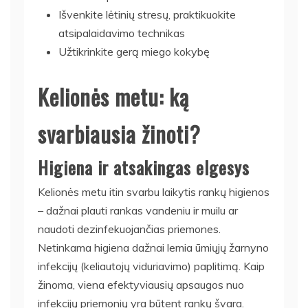
Išvenkite lėtinių stresų, praktikuokite
atsipalaidavimo technikas
Užtikrinkite gerą miego kokybę
Kelionės metu: ką
svarbiausia žinoti?
Higiena ir atsakingas elgesys
Kelionės metu itin svarbu laikytis rankų higienos
– dažnai plauti rankas vandeniu ir muilu ar
naudoti dezinfekuojančias priemones.
Netinkama higiena dažnai lemia ūmiųjų žarnyno
infekcijų (keliautojų viduriavimo) paplitimą. Kaip
žinoma, viena efektyviausių apsaugos nuo
infekcijų priemonių yra būtent rankų švara.