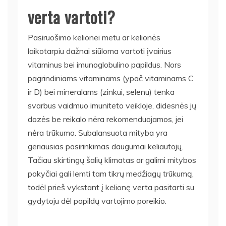
verta vartoti?
Pasiruošimo kelionei metu ar kelionės
laikotarpiu dažnai siūloma vartoti įvairius
vitaminus bei imunoglobulino papildus. Nors
pagrindiniams vitaminams (ypač vitaminams C
ir D) bei mineralams (zinkui, selenu) tenka
svarbus vaidmuo imuniteto veikloje, didesnės jų
dozės be reikalo nėra rekomenduojamos, jei
nėra trūkumo. Subalansuota mityba yra
geriausias pasirinkimas daugumai keliautojų.
Tačiau skirtingų šalių klimatas ar galimi mitybos
pokyčiai gali lemti tam tikrų medžiagų trūkumą,
todėl prieš vykstant į kelionę verta pasitarti su
gydytoju dėl papildų vartojimo poreikio.