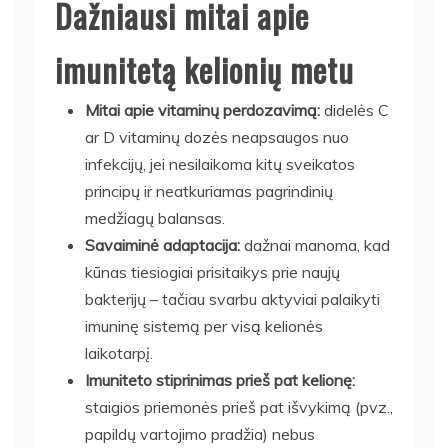
Dažniausi mitai apie
imunitetą kelionių metu
Mitai apie vitaminų perdozavimą:
didelės C
ar D vitaminų dozės neapsaugos nuo
infekcijų, jei nesilaikoma kitų sveikatos
principų ir neatkuriamas pagrindinių
medžiagų balansas.
Savaiminė adaptacija:
dažnai manoma, kad
kūnas tiesiogiai prisitaikys prie naujų
bakterijų – tačiau svarbu aktyviai palaikyti
imuninę sistemą per visą kelionės
laikotarpį.
Imuniteto stiprinimas prieš pat kelionę:
staigios priemonės prieš pat išvykimą (pvz.,
papildų vartojimo pradžia) nebus