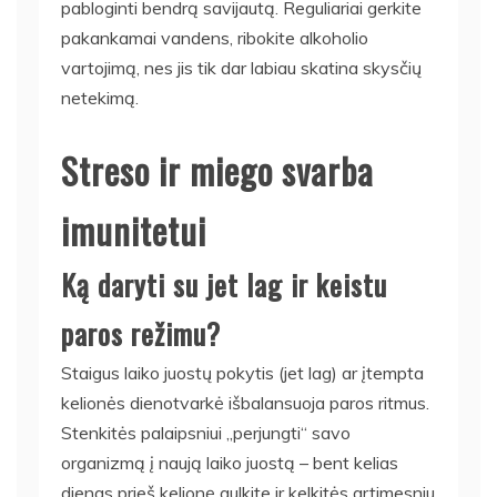
pabloginti bendrą savijautą. Reguliariai gerkite
pakankamai vandens, ribokite alkoholio
vartojimą, nes jis tik dar labiau skatina skysčių
netekimą.
Streso ir miego svarba
imunitetui
Ką daryti su jet lag ir keistu
paros režimu?
Staigus laiko juostų pokytis (jet lag) ar įtempta
kelionės dienotvarkė išbalansuoja paros ritmus.
Stenkitės palaipsniui „perjungti“ savo
organizmą į naują laiko juostą – bent kelias
dienas prieš kelionę gulkite ir kelkitės artimesniu