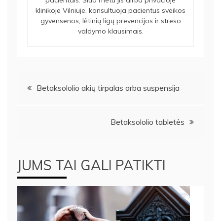
klinikoje Vilniuje, konsultuoja pacientus sveikos
gyvensenos, lėtinių ligų prevencijos ir streso
valdymo klausimais.
Navigacija
Betaksololio akių tirpalas arba suspensija
tarp
Betaksololio tabletės
įrašų
JUMS TAI GALI PATIKTI