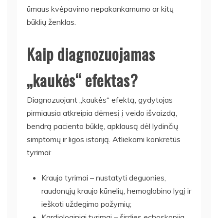
ūmaus kvėpavimo nepakankamumo ar kitų
būklių ženklas.
Kaip diagnozuojamas
„kaukės“ efektas?
Diagnozuojant „kaukės“ efektą, gydytojas
pirmiausia atkreipia dėmesį į veido išvaizdą,
bendrą paciento būklę, apklausą dėl lydinčių
simptomų ir ligos istoriją. Atliekami konkretūs
tyrimai:
Kraujo tyrimai – nustatyti deguonies,
raudonųjų kraujo kūnelių, hemoglobino lygį ir
ieškoti uždegimo požymių;
Kardiologiniai tyrimai – širdies echoskopija,