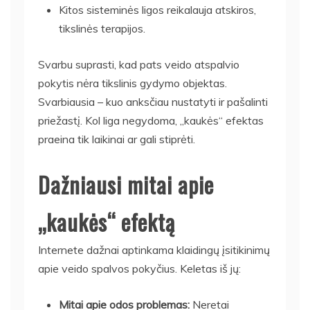
Kitos sisteminės ligos reikalauja atskiros,
tikslinės terapijos.
Svarbu suprasti, kad pats veido atspalvio
pokytis nėra tikslinis gydymo objektas.
Svarbiausia – kuo anksčiau nustatyti ir pašalinti
priežastį. Kol liga negydoma, „kaukės“ efektas
praeina tik laikinai ar gali stiprėti.
Dažniausi mitai apie
„kaukės“ efektą
Internete dažnai aptinkama klaidingų įsitikinimų
apie veido spalvos pokyčius. Keletas iš jų:
Mitai apie odos problemas:
Neretai