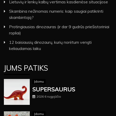
Lietuvių ir lenkų kalbų vertimas kasdienėse situacijose
Skambina nežinomas numeris: kaip saugiai patikrinti
skambintoją?
Protingiausias dinozauras (ir dar 9 gudrūs priešistoriniai
ropliai)
12 baisiausių dinozaurų, kurių norėtum vengti
keliaudamas laiku
JUMS PATIKS
Įdomu
SUPERSAURUS
2026 6 rugpjūčio
Įdomu