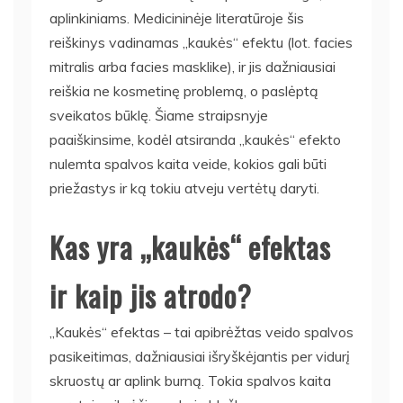
aplinkiniams. Medicininėje literatūroje šis
reiškinys vadinamas „kaukės“ efektu (lot. facies
mitralis arba facies masklike), ir jis dažniausiai
reiškia ne kosmetinę problemą, o paslėptą
sveikatos būklę. Šiame straipsnyje
paaiškinsime, kodėl atsiranda „kaukės“ efekto
nulemta spalvos kaita veide, kokios gali būti
priežastys ir ką tokiu atveju vertėtų daryti.
Kas yra „kaukės“ efektas
ir kaip jis atrodo?
„Kaukės“ efektas – tai apibrėžtas veido spalvos
pasikeitimas, dažniausiai išryškėjantis per vidurį
skruostų ar aplink burną. Tokia spalvos kaita