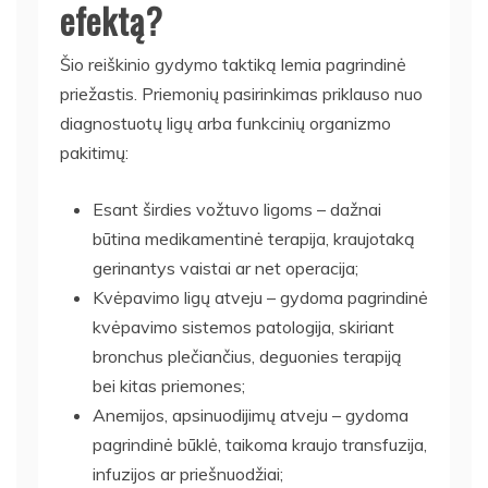
efektą?
Šio reiškinio gydymo taktiką lemia pagrindinė
priežastis. Priemonių pasirinkimas priklauso nuo
diagnostuotų ligų arba funkcinių organizmo
pakitimų:
Esant širdies vožtuvo ligoms – dažnai
būtina medikamentinė terapija, kraujotaką
gerinantys vaistai ar net operacija;
Kvėpavimo ligų atveju – gydoma pagrindinė
kvėpavimo sistemos patologija, skiriant
bronchus plečiančius, deguonies terapiją
bei kitas priemones;
Anemijos, apsinuodijimų atveju – gydoma
pagrindinė būklė, taikoma kraujo transfuzija,
infuzijos ar priešnuodžiai;