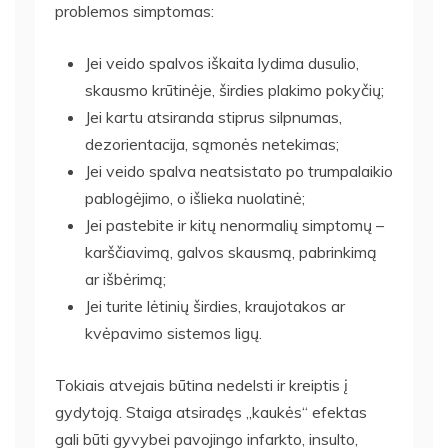
problemos simptomas:
Jei veido spalvos iškaita lydima dusulio,
skausmo krūtinėje, širdies plakimo pokyčių;
Jei kartu atsiranda stiprus silpnumas,
dezorientacija, sąmonės netekimas;
Jei veido spalva neatsistato po trumpalaikio
pablogėjimo, o išlieka nuolatinė;
Jei pastebite ir kitų nenormalių simptomų –
karščiavimą, galvos skausmą, pabrinkimą
ar išbėrimą;
Jei turite lėtinių širdies, kraujotakos ar
kvėpavimo sistemos ligų.
Tokiais atvejais būtina nedelsti ir kreiptis į
gydytoją. Staiga atsiradęs „kaukės“ efektas
gali būti gyvybei pavojingo infarkto, insulto,