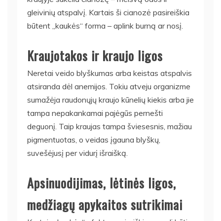
gleivinių atspalvį. Kartais ši cianozė pasireiškia
būtent „kaukės“ forma – aplink burną ar nosį.
Kraujotakos ir kraujo ligos
Neretai veido blyškumas arba keistas atspalvis
atsiranda dėl anemijos. Tokiu atveju organizme
sumažėja raudonųjų kraujo kūnelių kiekis arba jie
tampa nepakankamai pajėgūs pernešti
deguonį. Taip kraujas tampa šviesesnis, mažiau
pigmentuotas, o veidas įgauna blyškų,
suvešėjusį per vidurį išraišką.
Apsinuodijimas, lėtinės ligos,
medžiagų apykaitos sutrikimai