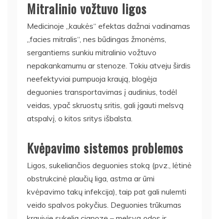
Mitralinio vožtuvo ligos
Medicinoje „kaukės“ efektas dažnai vadinamas
„facies mitralis“, nes būdingas žmonėms,
sergantiems sunkiu mitralinio vožtuvo
nepakankamumu ar stenoze. Tokiu atveju širdis
neefektyviai pumpuoja kraują, blogėja
deguonies transportavimas į audinius, todėl
veidas, ypač skruostų sritis, gali įgauti melsvą
atspalvį, o kitos sritys išbalsta.
Kvėpavimo sistemos problemos
Ligos, sukeliančios deguonies stoką (pvz., lėtinė
obstrukcinė plaučių liga, astma ar ūmi
kvėpavimo takų infekcija), taip pat gali nulemti
veido spalvos pokyčius. Deguonies trūkumas
kraujyje sukelia cianozę – melsvą odos ir