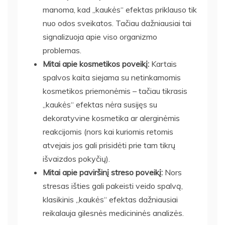
manoma, kad „kaukės“ efektas priklauso tik
nuo odos sveikatos. Tačiau dažniausiai tai
signalizuoja apie viso organizmo
problemas.
Mitai apie kosmetikos poveikį:
Kartais
spalvos kaita siejama su netinkamomis
kosmetikos priemonėmis – tačiau tikrasis
„kaukės“ efektas nėra susijęs su
dekoratyvine kosmetika ar alerginėmis
reakcijomis (nors kai kuriomis retomis
atvejais jos gali prisidėti prie tam tikrų
išvaizdos pokyčių).
Mitai apie paviršinį streso poveikį:
Nors
stresas išties gali pakeisti veido spalvą,
klasikinis „kaukės“ efektas dažniausiai
reikalauja gilesnės medicininės analizės.