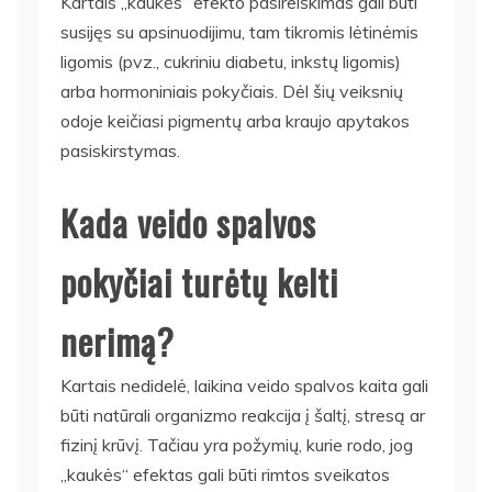
Kartais „kaukės“ efekto pasireiškimas gali būti
susijęs su apsinuodijimu, tam tikromis lėtinėmis
ligomis (pvz., cukriniu diabetu, inkstų ligomis)
arba hormoniniais pokyčiais. Dėl šių veiksnių
odoje keičiasi pigmentų arba kraujo apytakos
pasiskirstymas.
Kada veido spalvos
pokyčiai turėtų kelti
nerimą?
Kartais nedidelė, laikina veido spalvos kaita gali
būti natūrali organizmo reakcija į šaltį, stresą ar
fizinį krūvį. Tačiau yra požymių, kurie rodo, jog
„kaukės“ efektas gali būti rimtos sveikatos