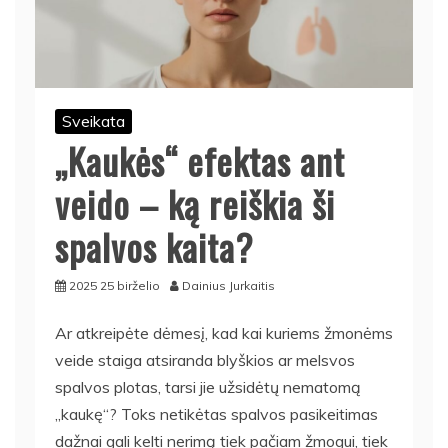
Sveikata
„Kaukės“ efektas ant
veido – ką reiškia ši
spalvos kaita?
2025 25 birželio
Dainius Jurkaitis
Ar atkreipėte dėmesį, kad kai kuriems žmonėms
veide staiga atsiranda blyškios ar melsvos
spalvos plotas, tarsi jie užsidėtų nematomą
„kaukę“? Toks netikėtas spalvos pasikeitimas
dažnai gali kelti nerimą tiek pačiam žmogui, tiek