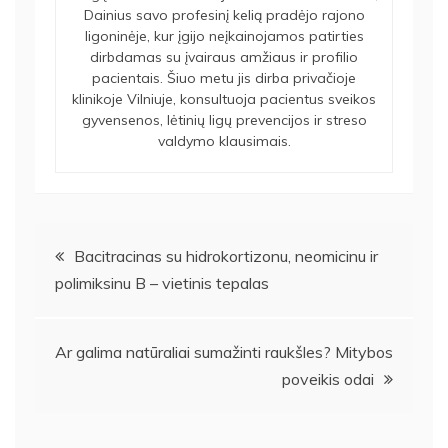
Dainius savo profesinį kelią pradėjo rajono
ligoninėje, kur įgijo neįkainojamos patirties
dirbdamas su įvairaus amžiaus ir profilio
pacientais. Šiuo metu jis dirba privačioje
klinikoje Vilniuje, konsultuoja pacientus sveikos
gyvensenos, lėtinių ligų prevencijos ir streso
valdymo klausimais.
Navigacija
Bacitracinas su hidrokortizonu, neomicinu ir
polimiksinu B – vietinis tepalas
tarp
įrašų
Ar galima natūraliai sumažinti raukšles? Mitybos
poveikis odai