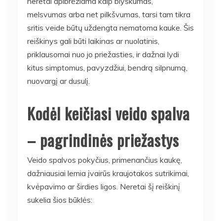
neretai apibrėžiama kaip blyškumas,
melsvumas arba net pilkšvumas, tarsi tam tikra
sritis veide būtų uždengta nematoma kauke. Šis
reiškinys gali būti laikinas ar nuolatinis,
priklausomai nuo jo priežasties, ir dažnai lydi
kitus simptomus, pavyzdžiui, bendrą silpnumą,
nuovargį ar dusulį.
Kodėl keičiasi veido spalva
– pagrindinės priežastys
Veido spalvos pokyčius, primenančius kaukę,
dažniausiai lemia įvairūs kraujotakos sutrikimai,
kvėpavimo ar širdies ligos. Neretai šį reiškinį
sukelia šios būklės: