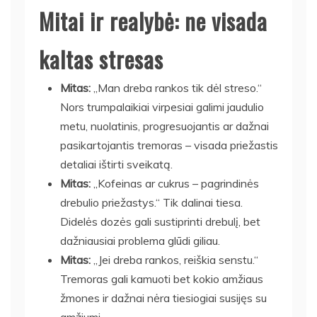
Mitai ir realybė: ne visada
kaltas stresas
Mitas:
„Man dreba rankos tik dėl streso.“
Nors trumpalaikiai virpesiai galimi jaudulio
metu, nuolatinis, progresuojantis ar dažnai
pasikartojantis tremoras – visada priežastis
detaliai ištirti sveikatą.
Mitas:
„Kofeinas ar cukrus – pagrindinės
drebulio priežastys.“ Tik dalinai tiesa.
Didelės dozės gali sustiprinti drebulį, bet
dažniausiai problema glūdi giliau.
Mitas:
„Jei dreba rankos, reiškia senstu.“
Tremoras gali kamuoti bet kokio amžiaus
žmones ir dažnai nėra tiesiogiai susijęs su