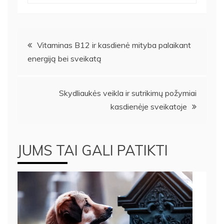
Navigacija
Vitaminas B12 ir kasdienė mityba palaikant
energiją bei sveikatą
tarp
įrašų
Skydliaukės veikla ir sutrikimų požymiai
kasdienėje sveikatoje
JUMS TAI GALI PATIKTI