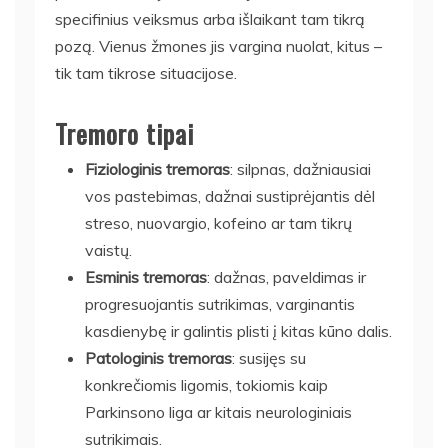
specifinius veiksmus arba išlaikant tam tikrą
pozą. Vienus žmones jis vargina nuolat, kitus –
tik tam tikrose situacijose.
Tremoro tipai
Fiziologinis tremoras
: silpnas, dažniausiai
vos pastebimas, dažnai sustiprėjantis dėl
streso, nuovargio, kofeino ar tam tikrų
vaistų.
Esminis tremoras
: dažnas, paveldimas ir
progresuojantis sutrikimas, varginantis
kasdienybę ir galintis plisti į kitas kūno dalis.
Patologinis tremoras
: susijęs su
konkrečiomis ligomis, tokiomis kaip
Parkinsono liga ar kitais neurologiniais
sutrikimais.