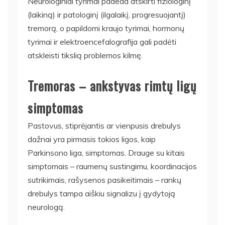
Neurologiniai tyrimai padeda atskirti fiziologinį
(laikiną) ir patologinį (ilgalaikį, progresuojantį)
tremorą, o papildomi kraujo tyrimai, hormonų
tyrimai ir elektroencefalografija gali padėti
atskleisti tikslią problemos kilmę.
Tremoras – ankstyvas rimtų ligų
simptomas
Pastovus, stiprėjantis ar vienpusis drebulys
dažnai yra pirmasis tokios ligos, kaip
Parkinsono liga, simptomas. Drauge su kitais
simptomais – raumenų sustingimu, koordinacijos
sutrikimais, rašysenos pasikeitimais – rankų
drebulys tampa aiškiu signalizu į gydytoją
neurologą.