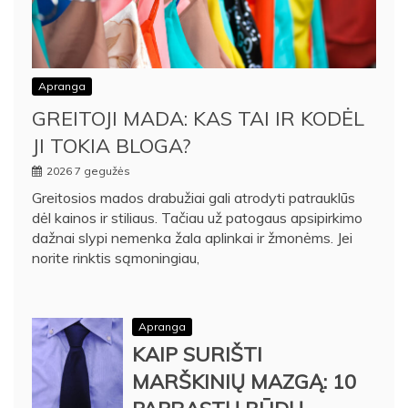
Apranga
GREITOJI MADA: KAS TAI IR KODĖL
JI TOKIA BLOGA?
2026 7 gegužės
Greitosios mados drabužiai gali atrodyti patrauklūs
dėl kainos ir stiliaus. Tačiau už patogaus apsipirkimo
dažnai slypi nemenka žala aplinkai ir žmonėms. Jei
norite rinktis sąmoningiau,
Apranga
KAIP SURIŠTI
MARŠKINIŲ MAZGĄ: 10