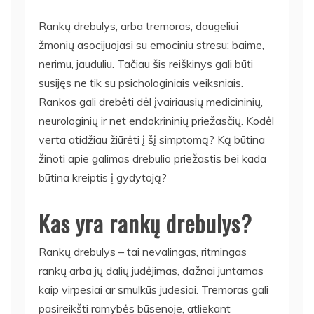
Rankų drebulys, arba tremoras, daugeliui
žmonių asocijuojasi su emociniu stresu: baime,
nerimu, jauduliu. Tačiau šis reiškinys gali būti
susijęs ne tik su psichologiniais veiksniais.
Rankos gali drebėti dėl įvairiausių medicininių,
neurologinių ir net endokrininių priežasčių. Kodėl
verta atidžiau žiūrėti į šį simptomą? Ką būtina
žinoti apie galimas drebulio priežastis bei kada
būtina kreiptis į gydytoją?
Kas yra rankų drebulys?
Rankų drebulys – tai nevalingas, ritmingas
rankų arba jų dalių judėjimas, dažnai juntamas
kaip virpesiai ar smulkūs judesiai. Tremoras gali
pasireikšti ramybės būsenoje, atliekant