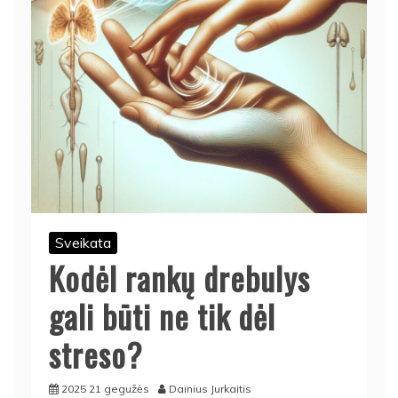
Sveikata
Kodėl rankų drebulys
gali būti ne tik dėl
streso?
2025 21 gegužės
Dainius Jurkaitis