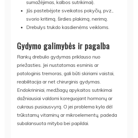
sumažėjimas, kalbos sutrikimai).
Jūs pastebėjote sveikatos pokyčių, pvz.,
svorio kritimą, širdies plakimą, nerimą.
Drebulys trukdo kasdienėms veikloms.
Gydymo galimybės ir pagalba
Rankų drebulio gydymas priklauso nuo
priežasties. Jei nustatomas esminis ar
patologinis tremoras, gali būti skiriami vaistai,
reabilitacija ar net chirurginis gydymas.
Endokrininiai, medžiagų apykaitos sutrikimai
dažniausiai valdomi koreguojant hormonų ar
cukraus pusiausvyrą. O jei problema kyla dėl
trūkstamų vitaminų ar mikroelementų, padeda
subalansuota mityba bei papildai.