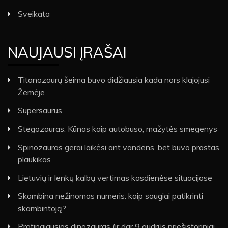
Sveikata
NAUJAUSI ĮRAŠAI
Titanozaurų šeima buvo didžiausia kada nors klajojusi
Žemėje
Supersaurus
Stegozauras: Kūnas kaip autobuso, mažytės smegenys
Spinozauras gerai laikėsi ant vandens, bet buvo prastas
plaukikas
Lietuvių ir lenkų kalbų vertimas kasdienėse situacijose
Skambina nežinomas numeris: kaip saugiai patikrinti
skambintoją?
Protingiausias dinozauras (ir dar 9 gudrūs priešistoriniai