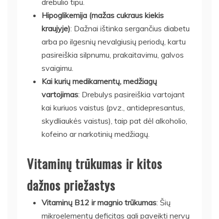
drebulio tipu.
Hipoglikemija (mažas cukraus kiekis
kraujyje)
: Dažnai ištinka sergančius diabetu
arba po ilgesnių nevalgiusių periodų, kartu
pasireiškia silpnumu, prakaitavimu, galvos
svaigimu.
Kai kurių medikamentų, medžiagų
vartojimas
: Drebulys pasireiškia vartojant
kai kuriuos vaistus (pvz., antidepresantus,
skydliaukės vaistus), taip pat dėl alkoholio,
kofeino ar narkotinių medžiagų.
Vitaminų trūkumas ir kitos
dažnos priežastys
Vitaminų B12 ir magnio trūkumas
: Šių
mikroelementų deficitas gali paveikti nervų