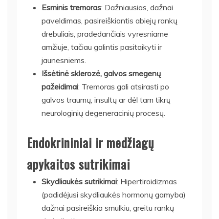
Esminis tremoras
: Dažniausias, dažnai
paveldimas, pasireiškiantis abiejų rankų
drebuliais, pradedančiais vyresniame
amžiuje, tačiau galintis pasitaikyti ir
jaunesniems.
Išsėtinė sklerozė, galvos smegenų
pažeidimai
: Tremoras gali atsirasti po
galvos traumų, insultų ar dėl tam tikrų
neurologinių degeneracinių procesų.
Endokrininiai ir medžiagų
apykaitos sutrikimai
Skydliaukės sutrikimai
: Hipertiroidizmas
(padidėjusi skydliaukės hormonų gamyba)
dažnai pasireiškia smulkiu, greitu rankų