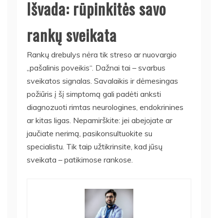
Išvada: rūpinkitės savo
rankų sveikata
Rankų drebulys nėra tik streso ar nuovargio
„pašalinis poveikis“. Dažnai tai – svarbus
sveikatos signalas. Savalaikis ir dėmesingas
požiūris į šį simptomą gali padėti anksti
diagnozuoti rimtas neurologines, endokrinines
ar kitas ligas. Nepamirškite: jei abejojate ar
jaučiate nerimą, pasikonsultuokite su
specialistu. Tik taip užtikrinsite, kad jūsų
sveikata – patikimose rankose.