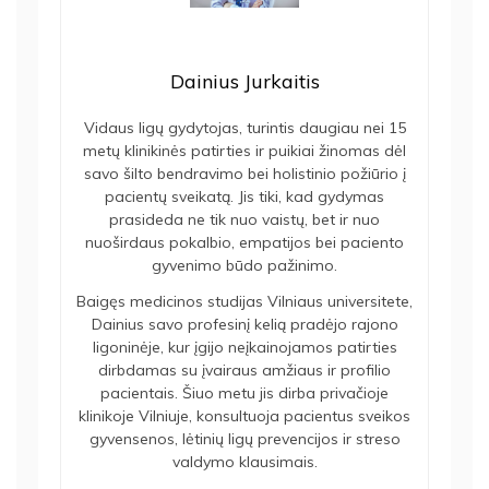
Dainius Jurkaitis
Vidaus ligų gydytojas, turintis daugiau nei 15
metų klinikinės patirties ir puikiai žinomas dėl
savo šilto bendravimo bei holistinio požiūrio į
pacientų sveikatą. Jis tiki, kad gydymas
prasideda ne tik nuo vaistų, bet ir nuo
nuoširdaus pokalbio, empatijos bei paciento
gyvenimo būdo pažinimo.
Baigęs medicinos studijas Vilniaus universitete,
Dainius savo profesinį kelią pradėjo rajono
ligoninėje, kur įgijo neįkainojamos patirties
dirbdamas su įvairaus amžiaus ir profilio
pacientais. Šiuo metu jis dirba privačioje
klinikoje Vilniuje, konsultuoja pacientus sveikos
gyvensenos, lėtinių ligų prevencijos ir streso
valdymo klausimais.