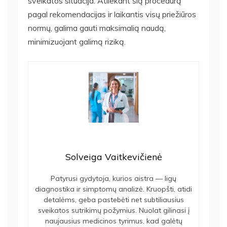
sveikatos situacija. Atliekant šią procedūrą
pagal rekomendacijas ir laikantis visų priežiūros
normų, galima gauti maksimalią naudą,
minimizuojant galimą riziką.
Solveiga Vaitkevičienė
Patyrusi gydytoja, kurios aistra — ligų
diagnostika ir simptomų analizė. Kruopšti, atidi
detalėms, geba pastebėti net subtiliausius
sveikatos sutrikimų požymius. Nuolat gilinasi į
naujausius medicinos tyrimus, kad galėtų