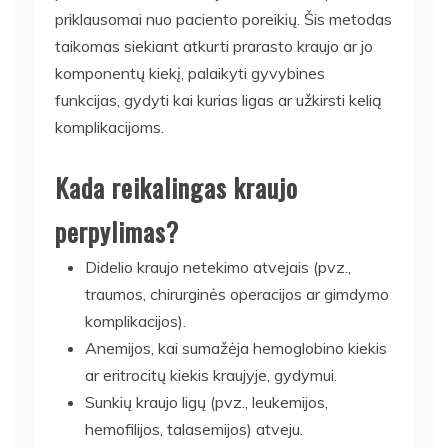
priklausomai nuo paciento poreikių. Šis metodas
taikomas siekiant atkurti prarasto kraujo ar jo
komponentų kiekį, palaikyti gyvybines
funkcijas, gydyti kai kurias ligas ar užkirsti kelią
komplikacijoms.
Kada reikalingas kraujo
perpylimas?
Didelio kraujo netekimo atvejais (pvz.,
traumos, chirurginės operacijos ar gimdymo
komplikacijos).
Anemijos, kai sumažėja hemoglobino kiekis
ar eritrocitų kiekis kraujyje, gydymui.
Sunkių kraujo ligų (pvz., leukemijos,
hemofilijos, talasemijos) atveju.