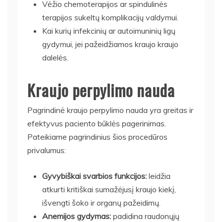
Vėžio chemoterapijos ar spindulinės
terapijos sukeltų komplikacijų valdymui.
Kai kurių infekcinių ar autoimuninių ligų
gydymui, jei pažeidžiamos kraujo kraujo
dalelės.
Kraujo perpylimo nauda
Pagrindinė kraujo perpylimo nauda yra greitas ir
efektyvus paciento būklės pagerinimas.
Pateikiame pagrindinius šios procedūros
privalumus:
Gyvybiškai svarbios funkcijos:
leidžia
atkurti kritiškai sumažėjusį kraujo kiekį,
išvengti šoko ir organų pažeidimų.
Anemijos gydymas:
padidina raudonųjų