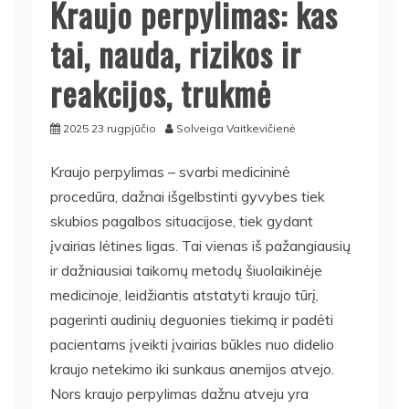
Kraujo perpylimas: kas
tai, nauda, rizikos ir
reakcijos, trukmė
2025 23 rugpjūčio
Solveiga Vaitkevičienė
Kraujo perpylimas – svarbi medicininė
procedūra, dažnai išgelbstinti gyvybes tiek
skubios pagalbos situacijose, tiek gydant
įvairias lėtines ligas. Tai vienas iš pažangiausių
ir dažniausiai taikomų metodų šiuolaikinėje
medicinoje, leidžiantis atstatyti kraujo tūrį,
pagerinti audinių deguonies tiekimą ir padėti
pacientams įveikti įvairias būkles nuo didelio
kraujo netekimo iki sunkaus anemijos atvejo.
Nors kraujo perpylimas dažnu atveju yra