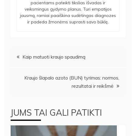
pacientams pateikti tikslias išvadas ir
veiksmingus gydymo planus. Turi empatijos
jausmą, ramiai paaiškina sudėtingas diagnozes
ir padeda žmonėms suprasti savo būklę.
Navigacija
Kaip matuoti kraujo spaudimą
tarp
Kraujo šlapalo azoto (BUN) tyrimas: normos,
įrašų
rezultatai ir reikšmė
JUMS TAI GALI PATIKTI