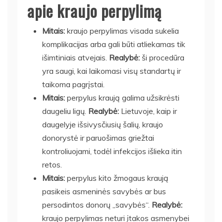
apie kraujo perpylimą
Mitais:
kraujo perpylimas visada sukelia
komplikacijas arba gali būti atliekamas tik
išimtiniais atvejais.
Realybė:
ši procedūra
yra saugi, kai laikomasi visų standartų ir
taikoma pagrįstai.
Mitais:
perpylus kraują galima užsikrėsti
daugeliu ligų.
Realybė:
Lietuvoje, kaip ir
daugelyje išsivysčiusių šalių, kraujo
donorystė ir paruošimas griežtai
kontroliuojami, todėl infekcijos išlieka itin
retos.
Mitais:
perpylus kito žmogaus kraują
pasikeis asmeninės savybės ar bus
persodintos donorų „savybės“.
Realybė:
kraujo perpylimas neturi įtakos asmenybei