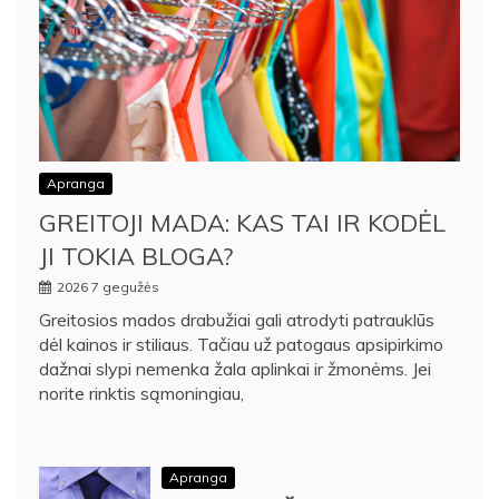
Apranga
GREITOJI MADA: KAS TAI IR KODĖL
JI TOKIA BLOGA?
2026 7 gegužės
Greitosios mados drabužiai gali atrodyti patrauklūs
dėl kainos ir stiliaus. Tačiau už patogaus apsipirkimo
dažnai slypi nemenka žala aplinkai ir žmonėms. Jei
norite rinktis sąmoningiau,
Apranga