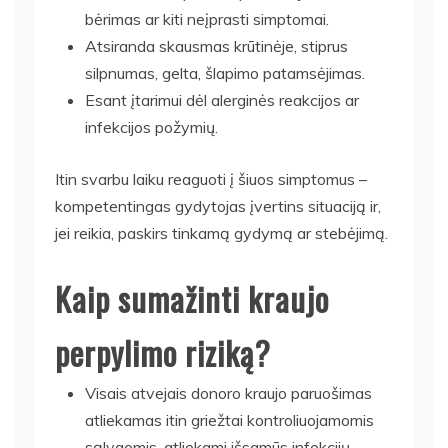
bėrimas ar kiti neįprasti simptomai.
Atsiranda skausmas krūtinėje, stiprus
silpnumas, gelta, šlapimo patamsėjimas.
Esant įtarimui dėl alerginės reakcijos ar
infekcijos požymių.
Itin svarbu laiku reaguoti į šiuos simptomus –
kompetentingas gydytojas įvertins situaciją ir,
jei reikia, paskirs tinkamą gydymą ar stebėjimą.
Kaip sumažinti kraujo
perpylimo riziką?
Visais atvejais donoro kraujo paruošimas
atliekamas itin griežtai kontroliuojamomis
sąlygomis, atliekami išsamūs infekcijų