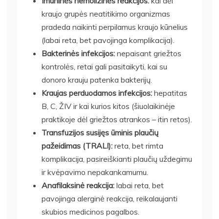
Imuninės hemolizinės reakcijos:
kai dėl
kraujo grupės neatitikimo organizmas
pradeda naikinti perpilamus kraujo kūnelius
(labai reta, bet pavojinga komplikacija).
Bakterinės infekcijos:
nepaisant griežtos
kontrolės, retai gali pasitaikyti, kai su
donoro krauju patenka bakterijų.
Kraujas perduodamos infekcijos:
hepatitas
B, C, ŽIV ir kai kurios kitos (šiuolaikinėje
praktikoje dėl griežtos atrankos – itin retos).
Transfuzijos susijęs ūminis plaučių
pažeidimas (TRALI):
reta, bet rimta
komplikacija, pasireiškianti plaučių uždegimu
ir kvėpavimo nepakankamumu.
Anafilaksinė reakcija:
labai reta, bet
pavojinga alerginė reakcija, reikalaujanti
skubios medicinos pagalbos.