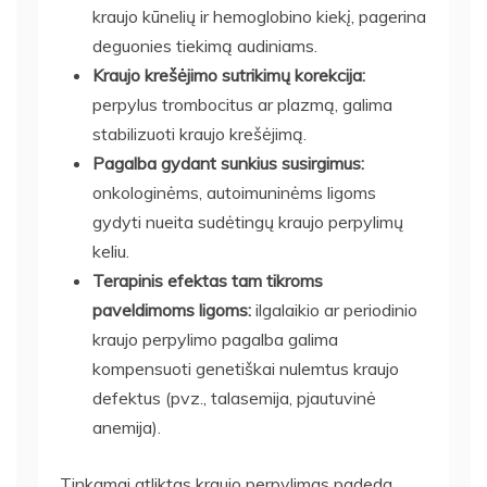
kraujo kūnelių ir hemoglobino kiekį, pagerina
deguonies tiekimą audiniams.
Kraujo krešėjimo sutrikimų korekcija:
perpylus trombocitus ar plazmą, galima
stabilizuoti kraujo krešėjimą.
Pagalba gydant sunkius susirgimus:
onkologinėms, autoimuninėms ligoms
gydyti nueita sudėtingų kraujo perpylimų
keliu.
Terapinis efektas tam tikroms
paveldimoms ligoms:
ilgalaikio ar periodinio
kraujo perpylimo pagalba galima
kompensuoti genetiškai nulemtus kraujo
defektus (pvz., talasemija, pjautuvinė
anemija).
Tinkamai atliktas kraujo perpylimas padeda