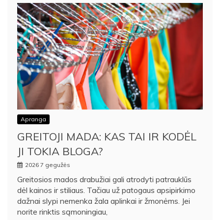
Apranga
GREITOJI MADA: KAS TAI IR KODĖL
JI TOKIA BLOGA?
2026 7 gegužės
Greitosios mados drabužiai gali atrodyti patrauklūs
dėl kainos ir stiliaus. Tačiau už patogaus apsipirkimo
dažnai slypi nemenka žala aplinkai ir žmonėms. Jei
norite rinktis sąmoningiau,