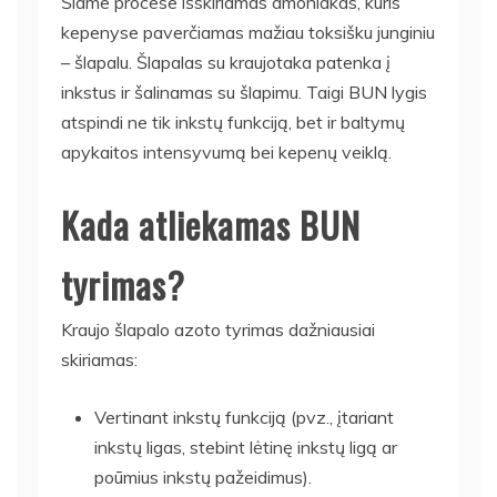
Šiame procese išskiriamas amoniakas, kuris
kepenyse paverčiamas mažiau toksišku junginiu
– šlapalu. Šlapalas su kraujotaka patenka į
inkstus ir šalinamas su šlapimu. Taigi BUN lygis
atspindi ne tik inkstų funkciją, bet ir baltymų
apykaitos intensyvumą bei kepenų veiklą.
Kada atliekamas BUN
tyrimas?
Kraujo šlapalo azoto tyrimas dažniausiai
skiriamas:
Vertinant inkstų funkciją (pvz., įtariant
inkstų ligas, stebint lėtinę inkstų ligą ar
poūmius inkstų pažeidimus).