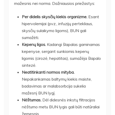
mažesnis nei norma. Dažniausios priežastys:
Per didelis skysčių kiekis organizme.
Esant
hipervolemijai (pvz., infuzijų pertekliaus,
skysčių sulaikymo ligoms), BUN gali
sumažėti.
Kepenų ligos.
Kadangi šlapalas gaminamas
kepenyse, sergant sunkiomis kepenų
ligomis (cirozė, hepatitas), sumažėja šlapalo
sintezė.
Neatitinkanti normos mityba.
Nepakankamas baltymų kiekis maiste,
badavimas ar malabsorbcija sukelia
mažesnį BUN lygį.
Nėštumas.
Dėl didesnės inkstų filtracijos
nėštumo metu BUN lygis gali būti natūraliai
žemesnis.