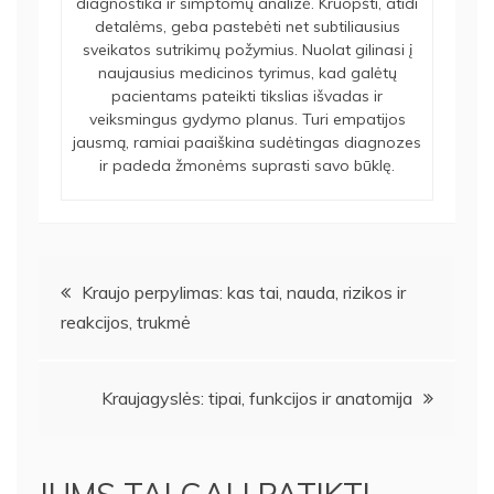
diagnostika ir simptomų analizė. Kruopšti, atidi
detalėms, geba pastebėti net subtiliausius
sveikatos sutrikimų požymius. Nuolat gilinasi į
naujausius medicinos tyrimus, kad galėtų
pacientams pateikti tikslias išvadas ir
veiksmingus gydymo planus. Turi empatijos
jausmą, ramiai paaiškina sudėtingas diagnozes
ir padeda žmonėms suprasti savo būklę.
Navigacija
Kraujo perpylimas: kas tai, nauda, rizikos ir
reakcijos, trukmė
tarp
įrašų
Kraujagyslės: tipai, funkcijos ir anatomija