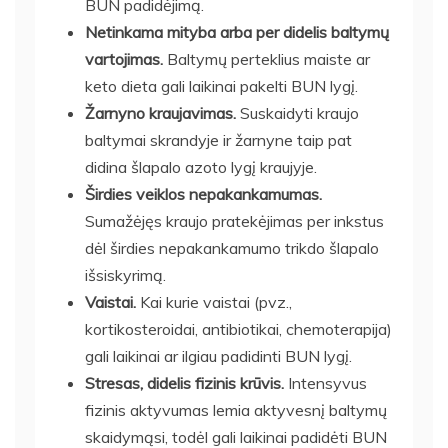
BUN padidėjimą.
Netinkama mityba arba per didelis baltymų
vartojimas.
Baltymų perteklius maiste ar
keto dieta gali laikinai pakelti BUN lygį.
Žarnyno kraujavimas.
Suskaidyti kraujo
baltymai skrandyje ir žarnyne taip pat
didina šlapalo azoto lygį kraujyje.
Širdies veiklos nepakankamumas.
Sumažėjęs kraujo pratekėjimas per inkstus
dėl širdies nepakankamumo trikdo šlapalo
išsiskyrimą.
Vaistai.
Kai kurie vaistai (pvz.,
kortikosteroidai, antibiotikai, chemoterapija)
gali laikinai ar ilgiau padidinti BUN lygį.
Stresas, didelis fizinis krūvis.
Intensyvus
fizinis aktyvumas lemia aktyvesnį baltymų
skaidymąsi, todėl gali laikinai padidėti BUN