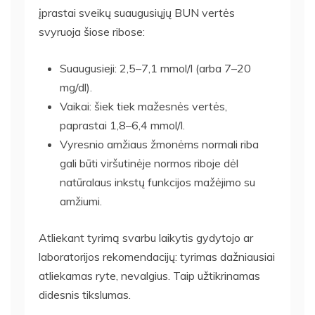
įprastai sveikų suaugusiųjų BUN vertės
svyruoja šiose ribose:
Suaugusieji: 2,5–7,1 mmol/l (arba 7–20
mg/dl).
Vaikai: šiek tiek mažesnės vertės,
paprastai 1,8–6,4 mmol/l.
Vyresnio amžiaus žmonėms normali riba
gali būti viršutinėje normos riboje dėl
natūralaus inkstų funkcijos mažėjimo su
amžiumi.
Atliekant tyrimą svarbu laikytis gydytojo ar
laboratorijos rekomendacijų: tyrimas dažniausiai
atliekamas ryte, nevalgius. Taip užtikrinamas
didesnis tikslumas.