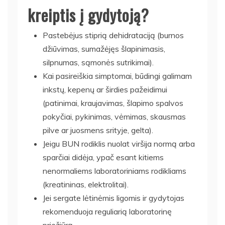
kreiptis į gydytoją?
Pastebėjus stiprią dehidrataciją (burnos
džiūvimas, sumažėjęs šlapinimasis,
silpnumas, sąmonės sutrikimai).
Kai pasireiškia simptomai, būdingi galimam
inkstų, kepenų ar širdies pažeidimui
(patinimai, kraujavimas, šlapimo spalvos
pokyčiai, pykinimas, vėmimas, skausmas
pilve ar juosmens srityje, gelta).
Jeigu BUN rodiklis nuolat viršija normą arba
sparčiai didėja, ypač esant kitiems
nenormaliems laboratoriniams rodikliams
(kreatininas, elektrolitai).
Jei sergate lėtinėmis ligomis ir gydytojas
rekomenduoja reguliarią laboratorinę
priežiūrą.