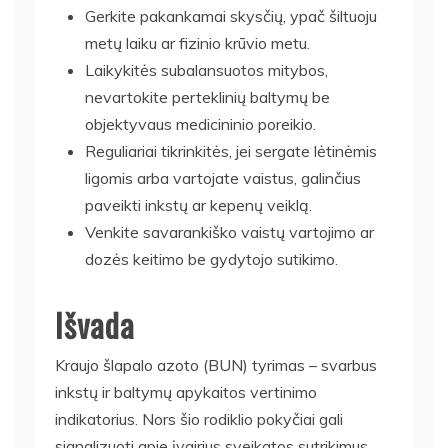
Gerkite pakankamai skysčių, ypač šiltuoju
metų laiku ar fizinio krūvio metu.
Laikykitės subalansuotos mitybos,
nevartokite perteklinių baltymų be
objektyvaus medicininio poreikio.
Reguliariai tikrinkitės, jei sergate lėtinėmis
ligomis arba vartojate vaistus, galinčius
paveikti inkstų ar kepenų veiklą.
Venkite savarankiško vaistų vartojimo ar
dozės keitimo be gydytojo sutikimo.
Išvada
Kraujo šlapalo azoto (BUN) tyrimas – svarbus
inkstų ir baltymų apykaitos vertinimo
indikatorius. Nors šio rodiklio pokyčiai gali
signalizuoti apie įvairius sveikatos sutrikimus,