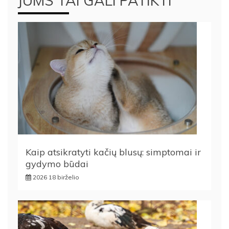
JUMS TAI GALI PATIKTI
Kaip atsikratyti kačių blusų: simptomai ir
gydymo būdai
2026 18 birželio