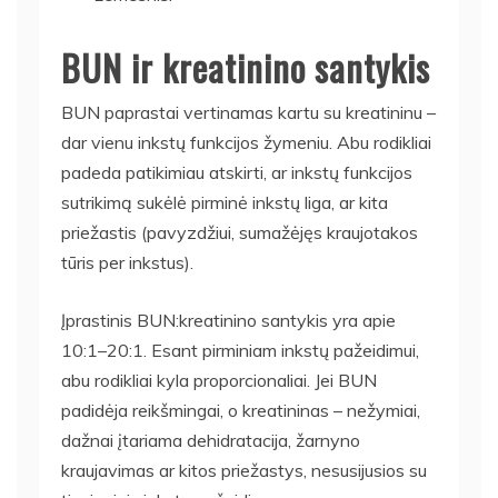
BUN ir kreatinino santykis
BUN paprastai vertinamas kartu su kreatininu –
dar vienu inkstų funkcijos žymeniu. Abu rodikliai
padeda patikimiau atskirti, ar inkstų funkcijos
sutrikimą sukėlė pirminė inkstų liga, ar kita
priežastis (pavyzdžiui, sumažėjęs kraujotakos
tūris per inkstus).
Įprastinis BUN:kreatinino santykis yra apie
10:1–20:1. Esant pirminiam inkstų pažeidimui,
abu rodikliai kyla proporcionaliai. Jei BUN
padidėja reikšmingai, o kreatininas – nežymiai,
dažnai įtariama dehidratacija, žarnyno
kraujavimas ar kitos priežastys, nesusijusios su