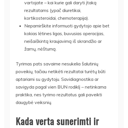
vartojate – kai kurie gali daryti įtaką
rezultatams (ypač diuretikai,
kortikosteroidai, chemoterapija).
Nepamirškite informuoti gydytojo apie bet
kokias lėtines ligas, buvusias operacijas,
neišaiškintą kraujavimą iš skrandžio ar
žarnų, nėštumą.
Tyrimas pats savaime nesukelia šalutinių
poveikių, tačiau netikėti rezultatai turėtų būti
aptariami su gydytoju. Savidiagnostika ar
savigyda pagal vien BUN rodiklį – netinkama
praktika, nes tyrimo rezultatus gali paveikti
daugybė veiksnių.
Kada verta sunerimti ir