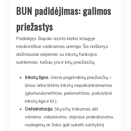
BUN padidėjimas: galimos
priežastys
Padidėjęs šlapalo azoto kiekis kraujyje
mediciniškai vadinamas uremija. Šis reiškinys
dažniausiai siejamas su inkstų funkcijos
sutrikimais, tačiau yra ir kitų priežasčių:
Inkstų ligos.
Viena pagrindinių priežasčių –
ūmus arba lėtinis inkstų nepakankamumas
(glomurulonefritas, pielonefritas, policistinė
inkstų liga ir kt.).
Dehidratacija.
Skysčių trūkumas dėl
vėmimo, viduriavimo, stipraus prakaitavimo,
nudegimų ar šoko gali sukelti santykinį